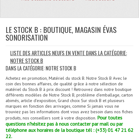
Quoi De Neuf?
Promotions
Plan Acces, Horaires.
LE STOCK B : BOUTIQUE, MAGASIN ÉVAS
SONORISATION
Location De Matériel
LISTE DES ARTICLES NEUFS EN VENTE DANS LA CATÉGORIE:
Le Matériel D´occasion
NOTRE STOCK B
Recherche Avancée
DANS LA CATÉGORIE: NOTRE STOCK B
Recevoir Nos Promotions
Achetez en promotion, Matériel du stock B. Notre Stock B Avec le
coin des bonnes affaires, de qualité grâce à notre sélection de
matériel du Stock B à prix discount ! Retrouvez dans notre boutique
Faire Votre Devis
différents modèles de Notre Stock B, problème d'emballage, carton
abimés, article d'exposition, Grand choix Sur stock B et plusieurs
CATÉGORIES
marques en fonction des arrivages, comme Si jamais vous ne
trouviez pas les informations dont vous avez besoin dans nos fiches
Sonorisation
Pour toutes
produits, nos conseillers sont à votre disposition.
questions n'hésitez pas à nous contacter par mail ou par
Accessoires Pieds Cellules Diamants
téléphone aux horaires de la boutique tél : (+33) 01 47 21 62
22.