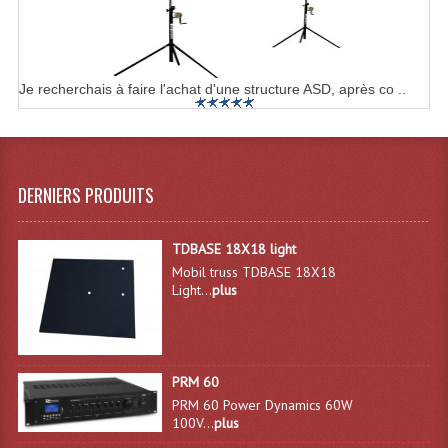
Microphones Scène Et Studio
Microphones Filaires
Je recherchais à faire l'achat d'une structure ASD, après co ..
Micro Sans Fil HF VHF 200MHZ
Micro Sans Fil HF UHF 800MHZ
Micros De Studio
DERNIERS PRODUITS
Microphones De Surface
TDBASE 18X18 light
Multi-Effets, Reverbes Etc...
Mobil truss TDBASE 18X18
Light...
plus
Peripheriques Traitements Et Accessoires
Portes Voix Mégaphones
PRM 60
Pupitre Pour Discours
PRM 60 Power Dynamics 60W
100V...
plus
Samplers, Échantillonneurs