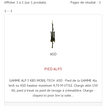
Accessoires Enceintes
Afficher
1
à
1
(sur
1
produits)
Pages de résultat :
1
1 - - 1
Accessoires Micro, Pieds De Régie
Cellule (s)
Diamants
Pieds D'enceintes
Selecteurs Audio Vidéo
ASD
Amplificateurs
PIED ALP3
Amplificateurs Multi-Canaux
Casques Stéréo
GAMME ALP 3 KBS MOBIL-TECH -ASD - Pied de la GAMME Alu
tech ou ASD hauteur maximum 4,70 M UTILE. Charge utile 150
Compresseurs , Limiteurs , Noise Gate
KG. pied à treuil ou pied de levage à crémaillère. Charge -
cliquez-ici pour lire la suite...
Egaliseur Egaliseurs