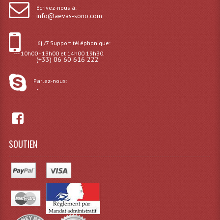
Écrivez-nous à:
info@aevas-sono.com
Effets LASERS
Laser Multi-Points
6j /7 Support téléphonique:
--- 10h00 - 13h00 et 14h00 19h30.
Lasers (Effets Volumetriques)
(+33) 06 60 616 222
Lasers D'extérieur Multi-Points
Parlez-nous:
-
Effets Lumineux À Leds
Effets Lumineux, Centre De Piste
Effets Lumineux, Effets Disco
SOUTIEN
Electronique Commande Light
Blocs De Puissance
Chenillards Modulateurs
Consoles Éclairage DMX