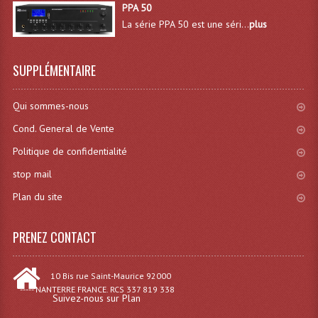
PPA 50
Système Sans Fil In-Ear Monitoring
La série PPA 50 est une séri...
plus
Table Mixages Et Contrôleurs & Consoles
SUPPLÉMENTAIRE
Tables De Mixage DJ
Qui sommes-nous
Controleurs DJ USB / MP3
Cond. General de Vente
Consoles Sono Et Studio
Politique de confidentialité
Consoles Numériques
stop mail
Consoles Amplifiées
Plan du site
Lumière
PRENEZ CONTACT
Boules À Facettes
10 Bis rue Saint-Maurice 92000
Changeurs De Couleurs
----- NANTERRE FRANCE. RCS 337 819 338
Suivez-nous sur Plan
Déco Light