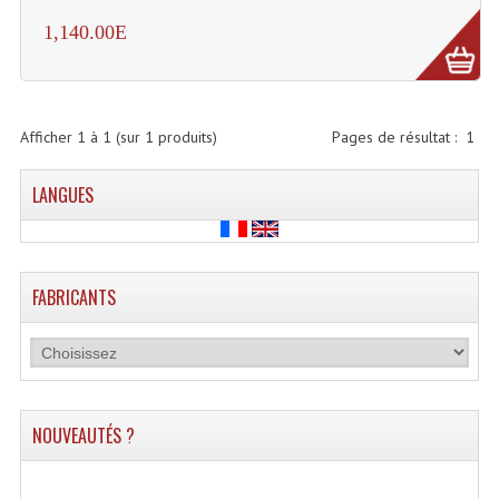
Enceintes Et Caissons Basses
1,140.00E
Packs Sono
Enceintes Amplifiées Actives
Afficher
1
à
1
(sur
1
produits)
Pages de résultat :
1
Enceintes, Système Amplifiés
LANGUES
Enceintes Passives Sono
Retours De Scène
Caisson De Basse Amplifié
FABRICANTS
Caissons De Basses
Enceinte Nomade Bluetooth
Enceintes (Ecoutes De Studio)
NOUVEAUTÉS ?
Enceintes Autonomes Portables Amplifiées