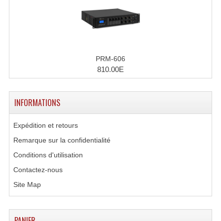
Enceintes Hifi
Enceintes Monitoring
Filtres Actifs, Correcteurs
PRM-606
Haut-Parleurs Moteurs Tweeters Filtres
810.00E
Haut Parleurs Sono
INFORMATIONS
Filtres Passifs
Expédition et retours
Haut-Parleurs Amplis Guitare
Remarque sur la confidentialité
Moteurs Pavillons Pour Enceinte
Conditions d'utilisation
Contactez-nous
Tweeters Pour Enceintes
Site Map
Lecteurs Audio & Sources
Platines Disque Vinyles
PANIER