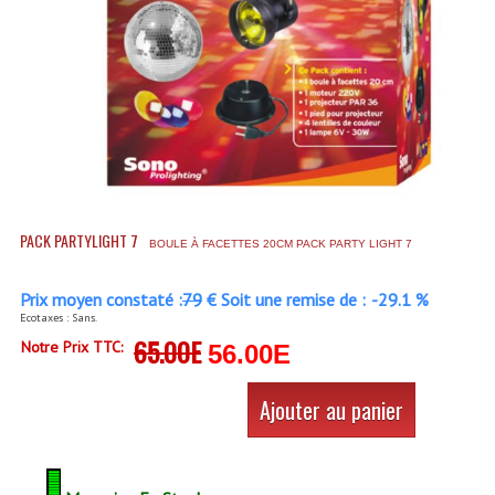
Accessoires Enceintes
Accessoires Micro, Pieds De Régie
Cellule (s)
Diamants
Pieds D'enceintes
Selecteurs Audio Vidéo
PACK PARTYLIGHT 7
BOULE À FACETTES 20CM PACK PARTY LIGHT 7
Amplificateurs
Prix moyen constaté :
79
€ Soit une remise de :
-29.1 %
Ecotaxes : Sans.
Amplificateurs Multi-Canaux
65.00E
Notre Prix TTC:
56.00E
Casques Stéréo
Ajouter au panier
Compresseurs , Limiteurs , Noise Gate
Egaliseur Egaliseurs