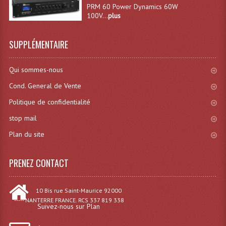
PRM 60 Power Dynamics 60W
Système Sans Fil In-Ear Monitoring
100V...
plus
Table Mixages Et Contrôleurs & Consoles
SUPPLÉMENTAIRE
Tables De Mixage DJ
Qui sommes-nous
Controleurs DJ USB / MP3
Cond. General de Vente
Consoles Sono Et Studio
Politique de confidentialité
stop mail
Consoles Numériques
Plan du site
Consoles Amplifiées
Lumière
PRENEZ CONTACT
Boules À Facettes
10 Bis rue Saint-Maurice 92000
----- NANTERRE FRANCE. RCS 337 819 338
Changeurs De Couleurs
Suivez-nous sur Plan
Déco Light