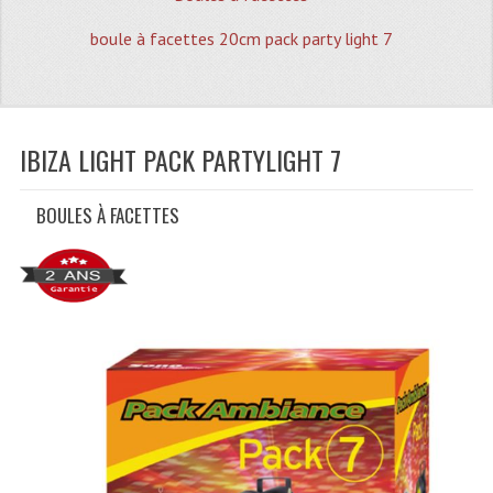
Quoi De Neuf?
boule à facettes 20cm pack party light 7
Promotions
Plan Acces, Horaires.
Location De Matériel
IBIZA LIGHT PACK PARTYLIGHT 7
Le Matériel D´occasion
BOULES À FACETTES
Recherche Avancée
Recevoir Nos Promotions
Faire Votre Devis
CATÉGORIES
Sonorisation
Accessoires Pieds Cellules Diamants