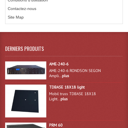
Conditions d'utilisation
Microphones Scène Et Studio
Contactez-nous
Site Map
Microphones Filaires
Micro Sans Fil HF VHF 200MHZ
Micro Sans Fil HF UHF 800MHZ
DERNIERS PRODUITS
Micros De Studio
AME-240-6
Microphones De Surface
AME-240-6 RONDSON SEGON
Ampli...
plus
Multi-Effets, Reverbes Etc...
TDBASE 18X18 light
Peripheriques Traitements Et Accessoires
Mobil truss TDBASE 18X18
Light...
plus
Portes Voix Mégaphones
Pupitre Pour Discours
Samplers, Échantillonneurs
PRM 60