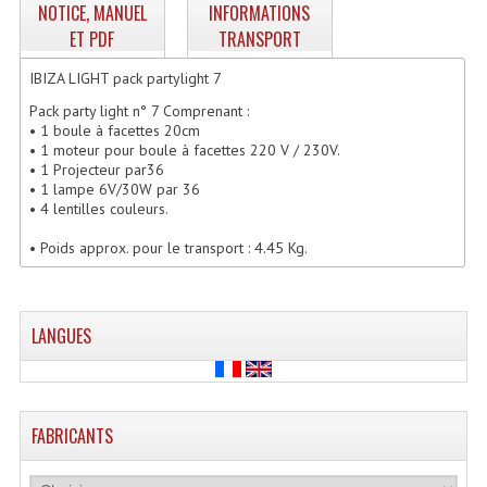
NOTICE, MANUEL
INFORMATIONS
Enceintes Hifi
ET PDF
TRANSPORT
Enceintes Monitoring
IBIZA LIGHT pack partylight 7
Filtres Actifs, Correcteurs
Pack party light n° 7 Comprenant :
• 1 boule à facettes 20cm
• 1 moteur pour boule à facettes 220 V / 230V.
Haut-Parleurs Moteurs Tweeters Filtres
• 1 Projecteur par36
• 1 lampe 6V/30W par 36
Haut Parleurs Sono
• 4 lentilles couleurs.
Filtres Passifs
• Poids approx. pour le transport : 4.45 Kg.
Haut-Parleurs Amplis Guitare
Moteurs Pavillons Pour Enceinte
LANGUES
Tweeters Pour Enceintes
Lecteurs Audio & Sources
FABRICANTS
Platines Disque Vinyles