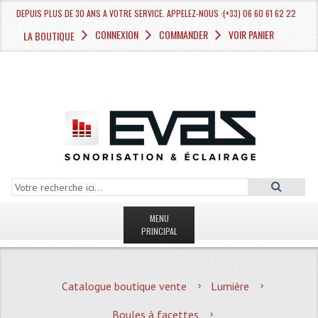
DEPUIS PLUS DE 30 ANS A VOTRE SERVICE. APPELEZ-NOUS :(+33) 06 60 61 62 22
CONNEXION
COMMANDER
VOIR PANIER
LA BOUTIQUE
MENU
PRINCIPAL
LA BOUTIQUE VENTE
Catalogue boutique vente
Lumière
MAGASIN
Boules à facettes