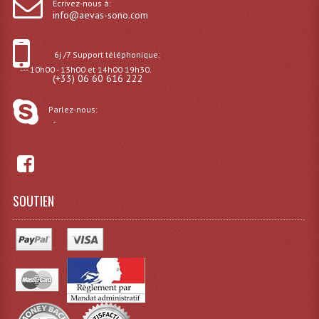
Écrivez-nous à:
info@aevas-sono.com
Effets LASERS
Laser Multi-Points
6j /7 Support téléphonique:
--- 10h00 - 13h00 et 14h00 19h30.
(+33) 06 60 616 222
Lasers (Effets Volumetriques)
Parlez-nous:
Lasers D'extérieur Multi-Points
-
Effets Lumineux À Leds
Effets Lumineux, Centre De Piste
SOUTIEN
Effets Lumineux, Effets Disco
Electronique Commande Light
Blocs De Puissance
Chenillards Modulateurs
Consoles Éclairage DMX