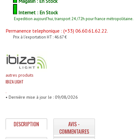
Magasin : En Stock
Enceintes Et Caissons Basses
Internet : En Stock
Packs Sono
Expedition aujourd'hui, transport 24 /72h pour france métropolitaine.
Enceintes Amplifiées Actives
Permanence telephonique : (+33) 06.60.61.62.22.
Prix à l'exportation HT : 46.67 €
Enceintes, Système Amplifiés
Enceintes Passives Sono
Retours De Scène
autres produits
Caisson De Basse Amplifié
IBIZA LIGHT
.
Caissons De Basses
• Dernière mise à jour le : 09/08/2026
Enceinte Nomade Bluetooth
Enceintes (Ecoutes De Studio)
DESCRIPTION
AVIS -
COMMENTAIRES
Enceintes Autonomes Portables Amplifiées