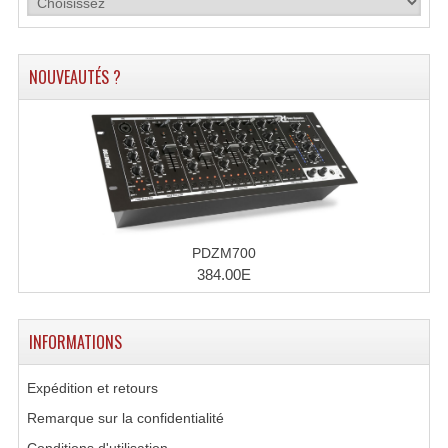
Lecteurs Cd À Plats
Lecteurs Cd À Plats Lecteur MP3
NOUVEAUTÉS ?
Lecteurs Double Cd Mixage Intégrée
Lecteurs Double Cd MP3
Lecteurs Lasers Simple Et Mp3 (rack 19")
Minidisc
PDZM700
Digital Package Et Logiciel
384.00E
Enregistreur Numérique
INFORMATIONS
Platines Dvd Pour Dj
Expédition et retours
Platines Cassettes
Remarque sur la confidentialité
Limiteur De Niveau Sonore