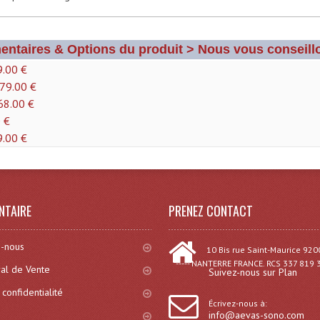
entaires & Options du produit > Nous vous conseillo
79.00 €
. 79.00 €
 68.00 €
0 €
9.00 €
NTAIRE
PRENEZ CONTACT
-nous
10 Bis rue Saint-Maurice 920
----- NANTERRE FRANCE. RCS 337 819 
al de Vente
Suivez-nous sur Plan
 confidentialité
Écrivez-nous à:
info@aevas-sono.com