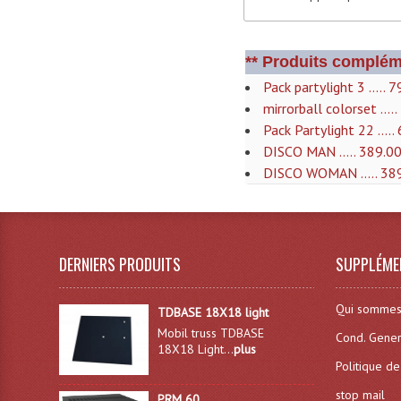
** Produits complém
Pack partylight 3 ..... 
mirrorball colorset ....
Pack Partylight 22 .....
DISCO MAN ..... 389.0
DISCO WOMAN ..... 38
DERNIERS PRODUITS
SUPPLÉME
Qui sommes
TDBASE 18X18 light
Mobil truss TDBASE
Cond. Gener
18X18 Light...
plus
Politique de
stop mail
PRM 60