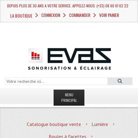
DEPUIS PLUS DE 30 ANS A VOTRE SERVICE. APPELEZ-NOUS :(+33) 06 60 61 62 22
CONNEXION
COMMANDER
VOIR PANIER
LA BOUTIQUE
MENU
PRINCIPAL
LA BOUTIQUE VENTE
Catalogue boutique vente
Lumière
MAGASIN
Boules à facettes