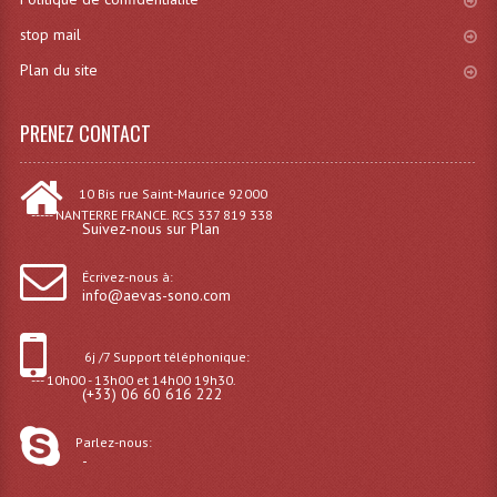
stop mail
Effets LASERS
Plan du site
Laser Multi-Points
Lasers (Effets Volumetriques)
PRENEZ CONTACT
Lasers D'extérieur Multi-Points
10 Bis rue Saint-Maurice 92000
----- NANTERRE FRANCE. RCS 337 819 338
Effets Lumineux À Leds
Suivez-nous sur Plan
Effets Lumineux, Centre De Piste
Écrivez-nous à:
info@aevas-sono.com
Effets Lumineux, Effets Disco
Electronique Commande Light
6j /7 Support téléphonique:
--- 10h00 - 13h00 et 14h00 19h30.
(+33) 06 60 616 222
Blocs De Puissance
Parlez-nous:
Chenillards Modulateurs
-
Consoles Éclairage DMX