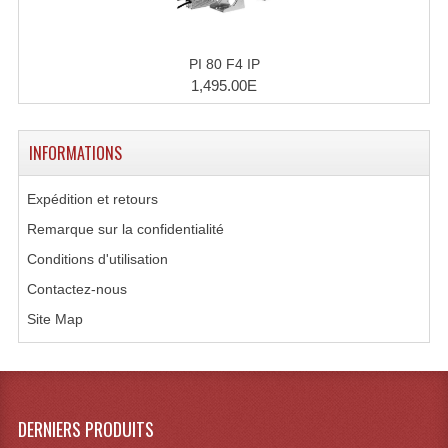
Microphones Scène Et Studio
PI 80 F4 IP
Microphones Filaires
1,495.00E
Micro Sans Fil HF VHF 200MHZ
Micro Sans Fil HF UHF 800MHZ
INFORMATIONS
Micros De Studio
Expédition et retours
Microphones De Surface
Remarque sur la confidentialité
Conditions d'utilisation
Multi-Effets, Reverbes Etc...
Contactez-nous
Peripheriques Traitements Et Accessoires
Site Map
Portes Voix Mégaphones
Pupitre Pour Discours
DERNIERS PRODUITS
Samplers, Échantillonneurs