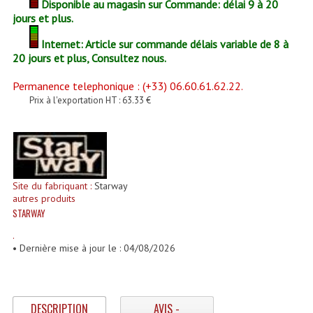
Disponible au magasin sur Commande: délai 9 à 20
Enceintes Et Caissons Basses
jours et plus.
Packs Sono
Internet: Article sur commande délais variable de 8 à
20 jours et plus, Consultez nous.
Enceintes Amplifiées Actives
Permanence telephonique : (+33) 06.60.61.62.22.
Enceintes, Système Amplifiés
Prix à l'exportation HT : 63.33 €
Enceintes Passives Sono
Retours De Scène
Caisson De Basse Amplifié
Site du fabriquant :
Starway
autres produits
Caissons De Basses
STARWAY
.
Enceinte Nomade Bluetooth
• Dernière mise à jour le : 04/08/2026
Enceintes (Ecoutes De Studio)
Enceintes Autonomes Portables Amplifiées
DESCRIPTION
AVIS -