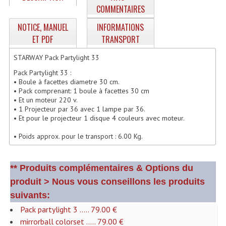
COMMENTAIRES
Enceintes Hifi
NOTICE, MANUEL
INFORMATIONS
Enceintes Monitoring
ET PDF
TRANSPORT
Filtres Actifs, Correcteurs
STARWAY Pack Partylight 33
Haut-Parleurs Moteurs Tweeters Filtres
Pack Partylight 33 :
• Boule à facettes diametre 30 cm.
• Pack comprenant: 1 boule à facettes 30 cm
Haut Parleurs Sono
• Et un moteur 220 v.
• 1 Projecteur par 36 avec 1 lampe par 36.
Filtres Passifs
• Et pour le projecteur 1 disque 4 couleurs avec moteur.
Haut-Parleurs Amplis Guitare
• Poids approx. pour le transport : 6.00 Kg.
Moteurs Pavillons Pour Enceinte
** Produits complémentaires & Options du
Tweeters Pour Enceintes
produit > Nous vous conseillons les produits
Lecteurs Audio & Sources
suivants:
Pack partylight 3 ..... 79.00 €
Platines Disque Vinyles
mirrorball colorset ..... 79.00 €