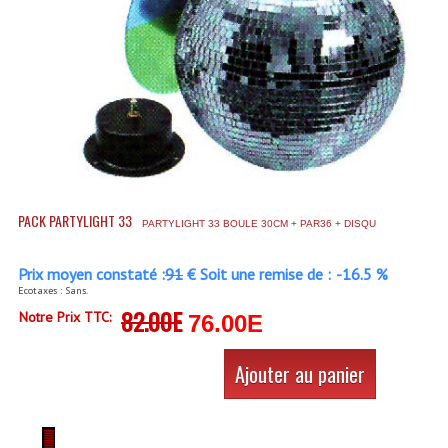
Accessoires Enceintes
Accessoires Micro, Pieds De Régie
Cellule (s)
Diamants
Pieds D'enceintes
Selecteurs Audio Vidéo
PACK PARTYLIGHT 33
PARTYLIGHT 33 BOULE 30CM + PAR36 + DISQU
Amplificateurs
Prix moyen constaté :
91
€ Soit une remise de :
-16.5 %
Ecotaxes : Sans.
Amplificateurs Multi-Canaux
82.00E
Notre Prix TTC:
76.00E
Casques Stéréo
Ajouter au panier
Compresseurs , Limiteurs , Noise Gate
Egaliseur Egaliseurs