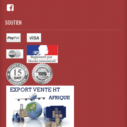
Dispatches
SOUTIEN
Filtres Et Divers
Flexibles Lumineux Leds
Guirlandes Lumineuse
Gyrophares À Leds
Lampes Ampoules
Ampoules - Tubes Lumière Noire Black Gun
Lampes À Décharges
Lampes De Couleurs
Lampes Dichroique
Lampes Halogenes Divers