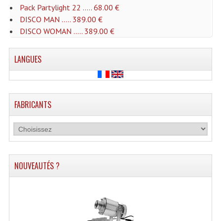
Pack Partylight 22 ..... 68.00 €
Lecteurs Cd À Plats
DISCO MAN ..... 389.00 €
Lecteurs Cd À Plats Lecteur MP3
DISCO WOMAN ..... 389.00 €
Lecteurs Double Cd Mixage Intégrée
LANGUES
Lecteurs Double Cd MP3
Lecteurs Lasers Simple Et Mp3 (rack 19")
FABRICANTS
Minidisc
Digital Package Et Logiciel
Enregistreur Numérique
NOUVEAUTÉS ?
Platines Dvd Pour Dj
Platines Cassettes
Limiteur De Niveau Sonore