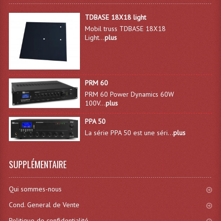
Système Sans Fil In-Ear Monitoring
TDBASE 18X18 light
Mobil truss TDBASE 18X18
Table Mixages Et Contrôleurs & Consoles
Light...
plus
Tables De Mixage DJ
Controleurs DJ USB / MP3
PRM 60
PRM 60 Power Dynamics 60W
Consoles Sono Et Studio
100V...
plus
Consoles Numériques
PPA 50
La série PPA 50 est une séri...
plus
Consoles Amplifiées
Lumière
SUPPLÉMENTAIRE
Boules À Facettes
Qui sommes-nous
Changeurs De Couleurs
Cond. General de Vente
Déco Light
Politique de confidentialité