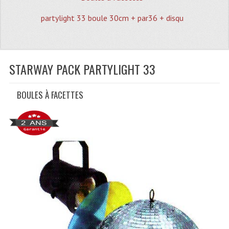
Quoi De Neuf?
partylight 33 boule 30cm + par36 + disqu
Promotions
Plan Acces, Horaires.
STARWAY PACK PARTYLIGHT 33
Location De Matériel
Le Matériel D´occasion
BOULES À FACETTES
Recherche Avancée
Recevoir Nos Promotions
Faire Votre Devis
CATÉGORIES
Sonorisation
Accessoires Pieds Cellules Diamants