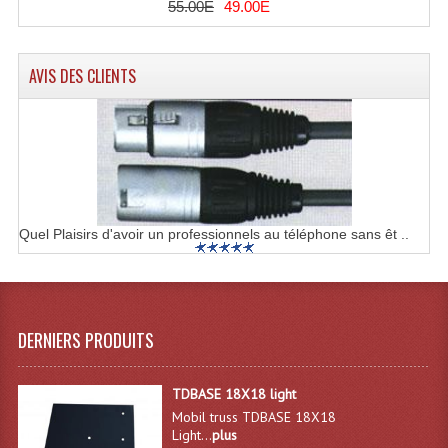
55.00E
49.00E
Machines À Brouillard
AVIS DES CLIENTS
Lanceur De Flammes Et Cartouche De Gaz
Machine À Etincelles Froides
Machines & Canon À Confettis
Machines À Bulles
Quel Plaisirs d'avoir un professionnels au téléphone sans êt ..
Machines À Effet Brouillard
Machines À Fumée Lourde
Machines À Mousse, Neige, Liquides
DERNIERS PRODUITS
Liquide À Brouillard
TDBASE 18X18 light
Liquide À Bulles
Mobil truss TDBASE 18X18
Light...
plus
Liquide À Neige