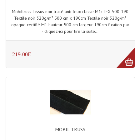
Projecteurs Poursuite
Mobiltruss Tissus noir traité anti feux classe M1: TEX 500-190
Projecteurs Théatre: Plan Convexe Fresnel
Textile noir 320g/m² 500 cm x 190cm Textile noir 320g/m²
opaque certifié M1 hauteur 500 cm largeur 190cm fixation par
Rampe De Spots
- cliquez-ici pour lire la suite...
Scanners
Stroboscopes
219.00E
Câbles, Connectiques.
Câblage Electrique
Câble Rallonge DMX512 MIDI
Câbles Module, Cables Audio
Câble Multi-Paires Audio
MOBIL TRUSS
Câbles Enceintes