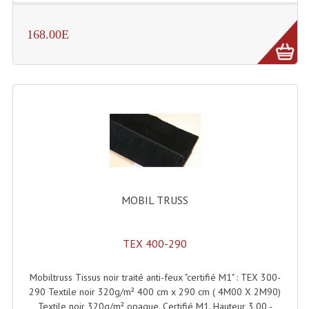
Dispatches
168.00E
Filtres Et Divers
Flexibles Lumineux Leds
Guirlandes Lumineuse
Gyrophares À Leds
Lampes Ampoules
Ampoules - Tubes Lumière Noire Black Gun
MOBIL TRUSS
Lampes À Décharges
TEX 400-290
Lampes De Couleurs
Mobiltruss Tissus noir traité anti-feux "certifié M1" : TEX 300-
Lampes Dichroique
290 Textile noir 320g/m² 400 cm x 290 cm ( 4M00 X 2M90)
Textile noir 320g/m² opaque. Certifié M1. Hauteur 3,00 -
Lampes Halogenes Divers