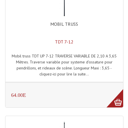
Enceintes Hifi
Enceintes Monitoring
MOBIL TRUSS
Filtres Actifs, Correcteurs
Haut-Parleurs Moteurs Tweeters Filtres
TDT 7-12
Haut Parleurs Sono
Mobil truss TDT UP 7-12 TRAVERSE VARIABLE DE 2,10 A 3,65
Mètres. Traverse variable pour systeme d'ossature pour
Filtres Passifs
pendrillons, et rideaux de scène. Longueur Maxi : 3,65 -
cliquez-ici pour lire la suite...
Haut-Parleurs Amplis Guitare
Moteurs Pavillons Pour Enceinte
64.00E
Tweeters Pour Enceintes
Lecteurs Audio & Sources
Platines Disque Vinyles