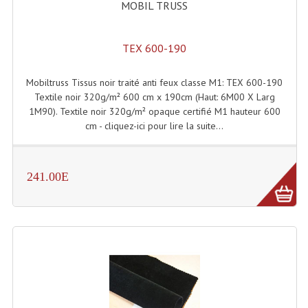
MOBIL TRUSS
Enceintes Murales (Ligne 100V 16 - 8 Ohm)
Hp À Chambre De Compression
TEX 600-190
Lecteurs Mp3 Et CDs Sources
Mobiltruss Tissus noir traité anti feux classe M1: TEX 600-190
Microphone PA & Micro Pupitre
Textile noir 320g/m² 600 cm x 190cm (Haut: 6M00 X Larg
1M90). Textile noir 320g/m² opaque certifié M1 hauteur 600
Projecteurs De Son
cm - cliquez-ici pour lire la suite...
Sono: Conférences Securité Visite Guidée
241.00E
Système D'audio Guide
Système D'interprétation Simultanée
Système De Conférence
Système Visite Guidée
Sonorisation Securité EN-54