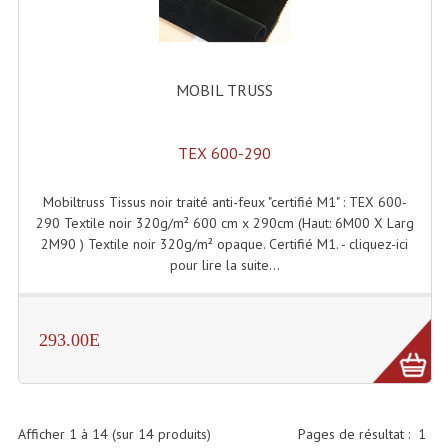
Angles Structure SC150
Angles Structure SD250
MOBIL TRUSS
Angles Structure TRIO290
Angles Structure Triodéco
TEX 600-290
Angles Trio Steel Acier
Mobiltruss Tissus noir traité anti-feux "certifié M1" : TEX 600-
290 Textile noir 320g/m² 600 cm x 290cm (Haut: 6M00 X Larg
Cercle Monotube
2M90 ) Textile noir 320g/m² opaque. Certifié M1. - cliquez-ici
pour lire la suite...
Cercle Struct Carrée 290
Cercle Struct SCC Carre
293.00E
Cercle Struct Triangulaire290
Crochets Et Accessoires
Afficher
1
à
14
(sur
14
produits)
Pages de résultat :
1
Embases Pour Structure