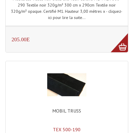
Projecteur Led Sur Batterie
290 Textile noir 320g/m² 300 cm x 290cm Textile noir
320g/m² opaque. Certifié M1. Hauteur 3,00 mètres x - cliquez-
Projecteurs À Leds D'extérieurs
ici pour lire la suite...
Projecteurs Barres De Leds
Projecteurs Déco À Leds
205.00E
Projecteurs Leds
Projecteurs Plafonniers Et Encastrés
Projecteurs Théâtre Led
Projecteurs Traditionnels
Projecteurs Cycliodes
MOBIL TRUSS
Projecteurs Découpes
Projecteurs Par : 16 À 64 Et Autres
TEX 500-190