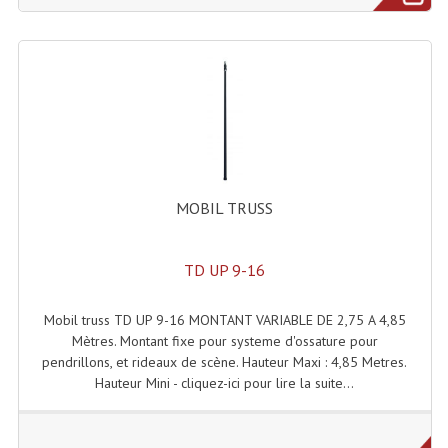
Système Sans Fil In-Ear Monitoring
Table Mixages Et Contrôleurs & Consoles
Tables De Mixage DJ
Controleurs DJ USB / MP3
Consoles Sono Et Studio
MOBIL TRUSS
Consoles Numériques
TD UP 9-16
Consoles Amplifiées
Lumière
Mobil truss TD UP 9-16 MONTANT VARIABLE DE 2,75 A 4,85
Mètres. Montant fixe pour systeme d'ossature pour
Boules À Facettes
pendrillons, et rideaux de scène. Hauteur Maxi : 4,85 Metres.
Hauteur Mini - cliquez-ici pour lire la suite...
Changeurs De Couleurs
Déco Light