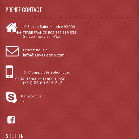
LISTE DU MATERIEL D'OCCASION
PRENEZ CONTACT
PLAN ACCES, LES HORAIRES
CRÉER UN COMPTE
10 Bis rue Saint-Maurice 92000
----- NANTERRE FRANCE. RCS 337 819 338
Suivez-nous sur Plan
Écrivez-nous à:
info@aevas-sono.com
6j /7 Support téléphonique:
--- 10h00 - 13h00 et 14h00 19h30.
(+33) 06 60 616 222
Parlez-nous:
-
SOUTIEN