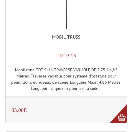
Lecteurs Cd À Plats
Lecteurs Cd À Plats Lecteur MP3
Lecteurs Double Cd Mixage Intégrée
MOBIL TRUSS
Lecteurs Double Cd MP3
Lecteurs Lasers Simple Et Mp3 (rack 19")
TDT 9-16
Minidisc
Mobil truss TDT 9-16 TRAVERSE VARIABLE DE 2,75 A 4,85
Mètres. Traverse variable pour systeme d'ossature pour
Digital Package Et Logiciel
pendrillons, et rideaux de scène. Longueur Maxi : 4,85 Metres.
Longueur - cliquez-ici pour lire la suite...
Enregistreur Numérique
Platines Dvd Pour Dj
83.00E
Platines Cassettes
Limiteur De Niveau Sonore