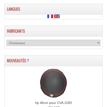
Grill Auto-Porté
LANGUES
Monotubes Et Angles 50mm
Pendrillon Et Ossature
FABRICANTS
Pieds De Levage
Ponts - Portiques
Praticable Et Accessoires
NOUVEAUTÉS ?
Structure Echelle 290 Asd
Structure Et Angles Quatro Deco
Structures
Structures Carrées
hp 46cm pour CVA 118X
Structures, Angles Sd150