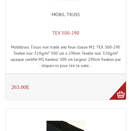
Système Boucle Magnétique
MOBIL TRUSS
Structures, Pieds, Ponts...
Angle AG20 Structure Contest
TEX 500-290
Angle AG29 Structure Contest
Mobiltruss Tissus noir traité anti feux classe M1: TEX 500-290
Textile noir 320g/m² 500 cm x 290cm Textile noir 320g/m²
Angle DECO22Q Structure Contest
opaque certifié M1 hauteur 500 cm largeur 290cm fixation par
- cliquez-ici pour lire la suite...
Angle DECOTRI Structure Contest
Angle DUO Structure Contest
263.00E
Angles Structure ASD SX290
Angles Structure ASD SZ 290
Angles Structure Duo290
Angles Structure QUATRO290