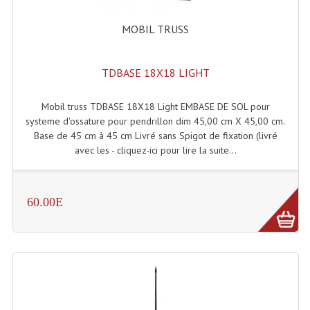
Enceintes Et Caissons Basses
MOBIL TRUSS
Packs Sono
Enceintes Amplifiées Actives
TDBASE 18X18 LIGHT
Enceintes, Système Amplifiés
Mobil truss TDBASE 18X18 Light EMBASE DE SOL pour
systeme d'ossature pour pendrillon dim 45,00 cm X 45,00 cm.
Enceintes Passives Sono
Base de 45 cm à 45 cm Livré sans Spigot de fixation (livré
avec les - cliquez-ici pour lire la suite...
Retours De Scène
Caisson De Basse Amplifié
60.00E
Caissons De Basses
Enceinte Nomade Bluetooth
Enceintes (Ecoutes De Studio)
Enceintes Autonomes Portables Amplifiées