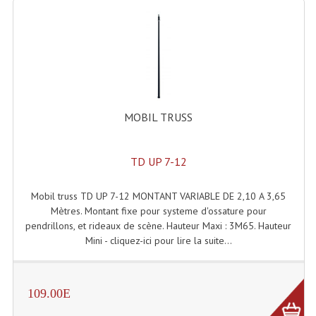
Microphones Scène Et Studio
Microphones Filaires
Micro Sans Fil HF VHF 200MHZ
Micro Sans Fil HF UHF 800MHZ
MOBIL TRUSS
Micros De Studio
TD UP 7-12
Microphones De Surface
Multi-Effets, Reverbes Etc...
Mobil truss TD UP 7-12 MONTANT VARIABLE DE 2,10 A 3,65
Mètres. Montant fixe pour systeme d'ossature pour
Peripheriques Traitements Et Accessoires
pendrillons, et rideaux de scène. Hauteur Maxi : 3M65. Hauteur
Mini - cliquez-ici pour lire la suite...
Portes Voix Mégaphones
Pupitre Pour Discours
109.00E
Samplers, Échantillonneurs