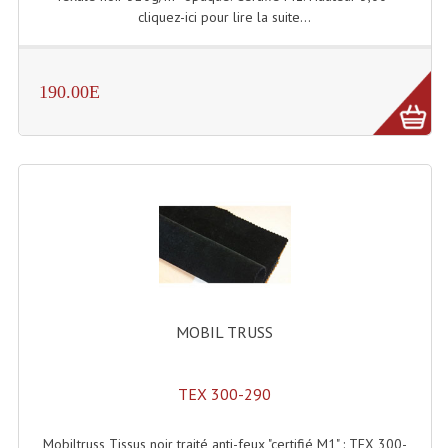
cliquez-ici pour lire la suite...
Lampes Leds
Lampes PAR
190.00E
Lampes Théatre
Les Packs Light
Lumières Noire
Lyres
Panneaux, Piste Danse À Leds
Petit Effets Lumineux
MOBIL TRUSS
Projecteur De Gobo
TEX 300-290
Projecteur Extérieur Multifaisceaux
Mobiltruss Tissus noir traité anti-feux "certifié M1" : TEX 300-