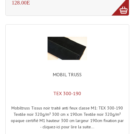
128.00E
Effets LASERS
Laser Multi-Points
Lasers (Effets Volumetriques)
Lasers D'extérieur Multi-Points
Effets Lumineux À Leds
Effets Lumineux, Centre De Piste
MOBIL TRUSS
Effets Lumineux, Effets Disco
TEX 300-190
Electronique Commande Light
Mobiltruss Tissus noir traité anti feux classe M1: TEX 300-190
Blocs De Puissance
Textile noir 320g/m² 300 cm x 190cm Textile noir 320g/m²
opaque certifié M1 hauteur 300 cm largeur 190cm fixation par
Chenillards Modulateurs
- cliquez-ici pour lire la suite...
Consoles Éclairage DMX