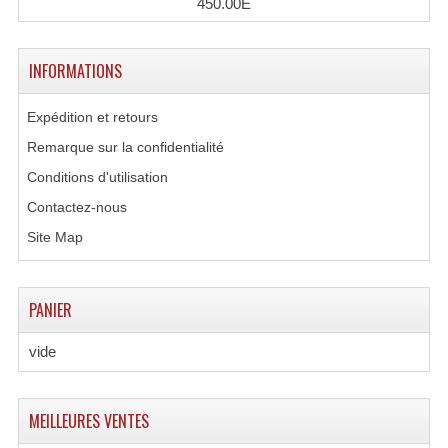
450.00E
Tour De Travail Et Échafaudage
INFORMATIONS
Flight-Case (s) Et Accessoires
Flight Case Plasma Et Écran LCD
Expédition et retours
Remarque sur la confidentialité
Flight Case Régie
Conditions d'utilisation
Flight Cases Platine Disque. Lecteurs CD
Contactez-nous
Flight Malettes Consoles T. Mixages
Site Map
Flight-Case CDs Et Disques Vinyls
PANIER
Flight-Case Pour Contrôleur DJ
vide
Flight-Case Pour La Lumière
Malle Flight Multi-Usage
MEILLEURES VENTES
Meubles DJ