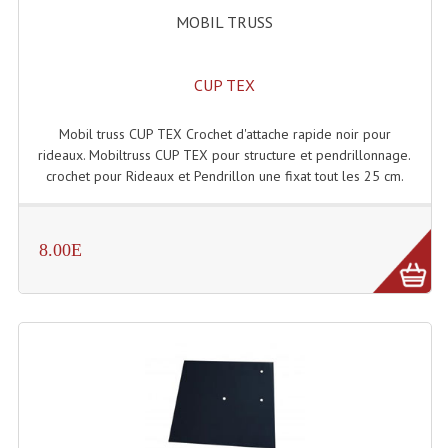
Accessoires Enceintes
MOBIL TRUSS
Accessoires Micro, Pieds De Régie
CUP TEX
Cellule (s)
Diamants
Mobil truss CUP TEX Crochet d'attache rapide noir pour
rideaux. Mobiltruss CUP TEX pour structure et pendrillonnage.
Pieds D'enceintes
crochet pour Rideaux et Pendrillon une fixat tout les 25 cm.
Selecteurs Audio Vidéo
8.00E
Amplificateurs
Amplificateurs Multi-Canaux
Casques Stéréo
Compresseurs , Limiteurs , Noise Gate
Egaliseur Egaliseurs