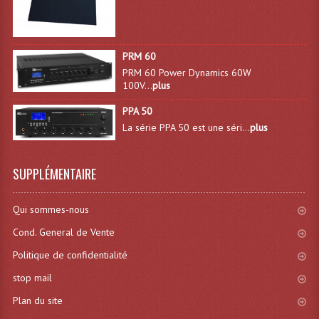
Liquides À Fumée
PRM 60
Liquides À Mousse
PRM 60 Power Dynamics 60W
100V...
plus
Nos Occasions Et Stock B
PPA 50
Les Occasions
La série PPA 50 est une séri...
plus
Notre Stock B
SUPPLÉMENTAIRE
Karaoké Materiel Lecteur Etc...
Matériel Karaoké
Qui sommes-nous
Cond. General de Vente
Disque DVD
Politique de confidentialité
Disque LD (30 Cm.)
stop mail
TARIF ET CATALOGUE DE LOCATION
Plan du site