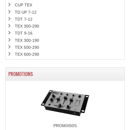
CUP TEX
Rack 19" PRO Betonex
TD UP 7-12
TDT 7-12
Rack 19" Standard Betonex
TEX 300-290
TDT 9-16
Sac Trolley De Transport
TEX 300-190
Sacs & Housses De Transport
TEX 500-290
TEX 600-290
Valises Pour Clavier
Rack 19 Pouces Multiplis
PROMOTIONS
Accessoires Flight-Case Coins Roulettes
Rack 19" STYLE VSR (capot En L)
Machines À Effets Fumées, Mousses, Liquid
Machines À Fumées
PROMIX50S
Effets Projection Et Jet De CO2