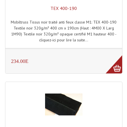
Connectiques, Prises Etc...
TEX 400-190
Adaptateurs Audio
Mobiltruss Tissus noir traité anti feux classe M1: TEX 400-190
Divers Bricolage
Textile noir 320g/m² 400 cm x 190cm (Haut : 4M00 X Larg
1M90) Textile noir 320g/m² opaque certifié M1 hauteur 400 -
Divers Bricolage
cliquez-ici pour lire la suite...
Haut-Parleurs Origine Sav
234.00E
Membrannes De Haut Parleurs
Pieces Détachées Sav
Public-Adress
Accessoires Public-Adress L100V
Amplificateurs (L 100v)
Enceintes Encastrables Ligne 100V 4-8 Ohm