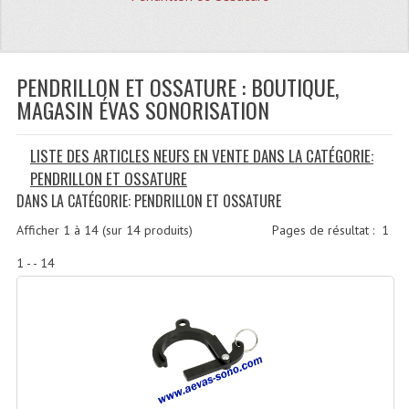
Quoi De Neuf?
Promotions
Plan Acces, Horaires.
PENDRILLON ET OSSATURE : BOUTIQUE,
MAGASIN ÉVAS SONORISATION
Location De Matériel
LISTE DES ARTICLES NEUFS EN VENTE DANS LA CATÉGORIE:
Le Matériel D´occasion
PENDRILLON ET OSSATURE
Recherche Avancée
DANS LA CATÉGORIE: PENDRILLON ET OSSATURE
Recevoir Nos Promotions
Afficher
1
à
14
(sur
14
produits)
Pages de résultat :
1
1 - - 14
Faire Votre Devis
CATÉGORIES
Sonorisation
Accessoires Pieds Cellules Diamants