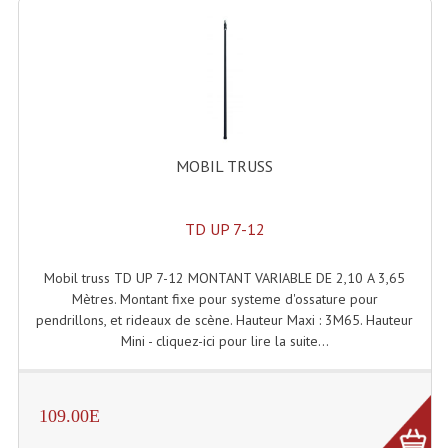
Microphones Scène Et Studio
Microphones Filaires
Micro Sans Fil HF VHF 200MHZ
Micro Sans Fil HF UHF 800MHZ
MOBIL TRUSS
Micros De Studio
TD UP 7-12
Microphones De Surface
Multi-Effets, Reverbes Etc...
Mobil truss TD UP 7-12 MONTANT VARIABLE DE 2,10 A 3,65
Mètres. Montant fixe pour systeme d'ossature pour
Peripheriques Traitements Et Accessoires
pendrillons, et rideaux de scène. Hauteur Maxi : 3M65. Hauteur
Mini - cliquez-ici pour lire la suite...
Portes Voix Mégaphones
Pupitre Pour Discours
109.00E
Samplers, Échantillonneurs