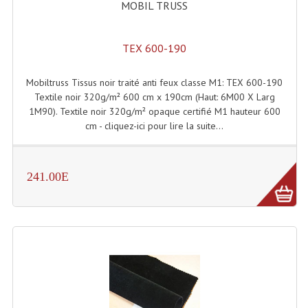
MOBIL TRUSS
Enceintes Murales (Ligne 100V 16 - 8 Ohm)
Hp À Chambre De Compression
TEX 600-190
Lecteurs Mp3 Et CDs Sources
Mobiltruss Tissus noir traité anti feux classe M1: TEX 600-190
Microphone PA & Micro Pupitre
Textile noir 320g/m² 600 cm x 190cm (Haut: 6M00 X Larg
1M90). Textile noir 320g/m² opaque certifié M1 hauteur 600
Projecteurs De Son
cm - cliquez-ici pour lire la suite...
Sono: Conférences Securité Visite Guidée
241.00E
Système D'audio Guide
Système D'interprétation Simultanée
Système De Conférence
Système Visite Guidée
Sonorisation Securité EN-54