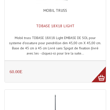
Enceintes Et Caissons Basses
MOBIL TRUSS
Packs Sono
Enceintes Amplifiées Actives
TDBASE 18X18 LIGHT
Enceintes, Système Amplifiés
Mobil truss TDBASE 18X18 Light EMBASE DE SOL pour
systeme d'ossature pour pendrillon dim 45,00 cm X 45,00 cm.
Enceintes Passives Sono
Base de 45 cm à 45 cm Livré sans Spigot de fixation (livré
avec les - cliquez-ici pour lire la suite...
Retours De Scène
Caisson De Basse Amplifié
60.00E
Caissons De Basses
Enceinte Nomade Bluetooth
Enceintes (Ecoutes De Studio)
Enceintes Autonomes Portables Amplifiées