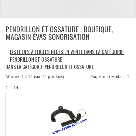
Quoi De Neuf?
Promotions
Plan Acces, Horaires.
PENDRILLON ET OSSATURE : BOUTIQUE,
MAGASIN ÉVAS SONORISATION
Location De Matériel
LISTE DES ARTICLES NEUFS EN VENTE DANS LA CATÉGORIE:
Le Matériel D´occasion
PENDRILLON ET OSSATURE
Recherche Avancée
DANS LA CATÉGORIE: PENDRILLON ET OSSATURE
Recevoir Nos Promotions
Afficher
1
à
14
(sur
14
produits)
Pages de résultat :
1
1 - - 14
Faire Votre Devis
CATÉGORIES
Sonorisation
Accessoires Pieds Cellules Diamants