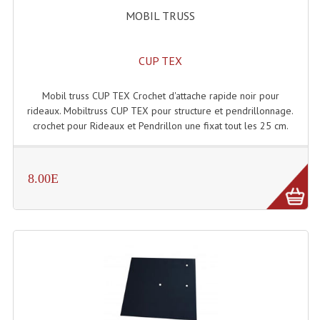
Accessoires Enceintes
MOBIL TRUSS
Accessoires Micro, Pieds De Régie
CUP TEX
Cellule (s)
Diamants
Mobil truss CUP TEX Crochet d'attache rapide noir pour
rideaux. Mobiltruss CUP TEX pour structure et pendrillonnage.
Pieds D'enceintes
crochet pour Rideaux et Pendrillon une fixat tout les 25 cm.
Selecteurs Audio Vidéo
8.00E
Amplificateurs
Amplificateurs Multi-Canaux
Casques Stéréo
Compresseurs , Limiteurs , Noise Gate
Egaliseur Egaliseurs