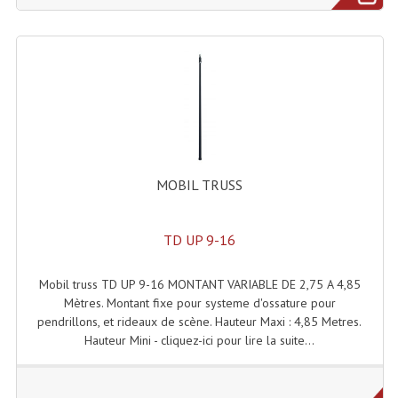
Système Sans Fil In-Ear Monitoring
Table Mixages Et Contrôleurs & Consoles
Tables De Mixage DJ
Controleurs DJ USB / MP3
Consoles Sono Et Studio
MOBIL TRUSS
Consoles Numériques
TD UP 9-16
Consoles Amplifiées
Lumière
Mobil truss TD UP 9-16 MONTANT VARIABLE DE 2,75 A 4,85
Mètres. Montant fixe pour systeme d'ossature pour
Boules À Facettes
pendrillons, et rideaux de scène. Hauteur Maxi : 4,85 Metres.
Hauteur Mini - cliquez-ici pour lire la suite...
Changeurs De Couleurs
Déco Light