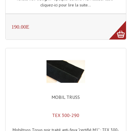
cliquez-ici pour lire la suite...
Lampes Leds
Lampes PAR
190.00E
Lampes Théatre
Les Packs Light
Lumières Noire
Lyres
Panneaux, Piste Danse À Leds
Petit Effets Lumineux
MOBIL TRUSS
Projecteur De Gobo
TEX 300-290
Projecteur Extérieur Multifaisceaux
Mobiltruss Tissus noir traité anti-feux "certifié M1" : TEX 300-