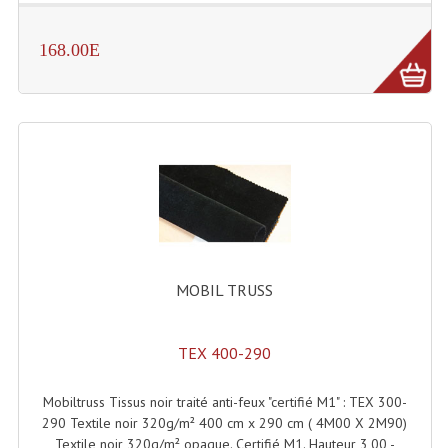
Dispatches
168.00E
Filtres Et Divers
Flexibles Lumineux Leds
Guirlandes Lumineuse
Gyrophares À Leds
Lampes Ampoules
Ampoules - Tubes Lumière Noire Black Gun
MOBIL TRUSS
Lampes À Décharges
TEX 400-290
Lampes De Couleurs
Mobiltruss Tissus noir traité anti-feux "certifié M1" : TEX 300-
Lampes Dichroique
290 Textile noir 320g/m² 400 cm x 290 cm ( 4M00 X 2M90)
Textile noir 320g/m² opaque. Certifié M1. Hauteur 3,00 -
Lampes Halogenes Divers