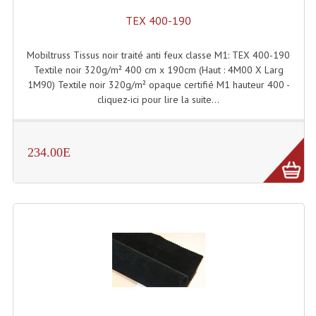
Connectiques, Prises Etc...
TEX 400-190
Adaptateurs Audio
Mobiltruss Tissus noir traité anti feux classe M1: TEX 400-190
Divers Bricolage
Textile noir 320g/m² 400 cm x 190cm (Haut : 4M00 X Larg
1M90) Textile noir 320g/m² opaque certifié M1 hauteur 400 -
Divers Bricolage
cliquez-ici pour lire la suite...
Haut-Parleurs Origine Sav
234.00E
Membrannes De Haut Parleurs
Pieces Détachées Sav
Public-Adress
Accessoires Public-Adress L100V
Amplificateurs (L 100v)
Enceintes Encastrables Ligne 100V 4-8 Ohm