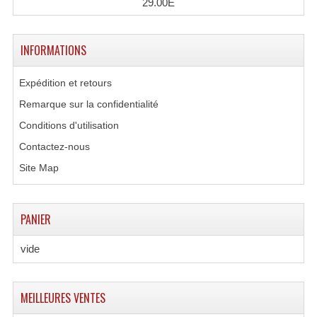
29.00E
Tour De Travail Et Échafaudage
INFORMATIONS
Flight-Case (s) Et Accessoires
Flight Case Plasma Et Écran LCD
Expédition et retours
Remarque sur la confidentialité
Flight Case Régie
Conditions d'utilisation
Flight Cases Platine Disque. Lecteurs CD
Contactez-nous
Flight Malettes Consoles T. Mixages
Site Map
Flight-Case CDs Et Disques Vinyls
PANIER
Flight-Case Pour Contrôleur DJ
vide
Flight-Case Pour La Lumière
Malle Flight Multi-Usage
MEILLEURES VENTES
Meubles DJ