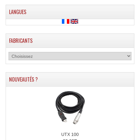
Grill Auto-Porté
LANGUES
Monotubes Et Angles 50mm
Pendrillon Et Ossature
FABRICANTS
Pieds De Levage
Ponts - Portiques
Praticable Et Accessoires
NOUVEAUTÉS ?
Structure Echelle 290 Asd
Structure Et Angles Quatro Deco
Structures
Structures Carrées
UTX 100
Structures, Angles Sd150