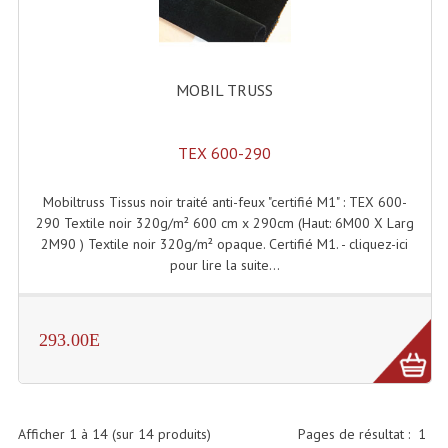
Angles Structure SC150
Angles Structure SD250
MOBIL TRUSS
Angles Structure TRIO290
Angles Structure Triodéco
TEX 600-290
Angles Trio Steel Acier
Mobiltruss Tissus noir traité anti-feux "certifié M1" : TEX 600-
290 Textile noir 320g/m² 600 cm x 290cm (Haut: 6M00 X Larg
Cercle Monotube
2M90 ) Textile noir 320g/m² opaque. Certifié M1. - cliquez-ici
pour lire la suite...
Cercle Struct Carrée 290
Cercle Struct SCC Carre
293.00E
Cercle Struct Triangulaire290
Crochets Et Accessoires
Afficher
1
à
14
(sur
14
produits)
Pages de résultat :
1
Embases Pour Structure