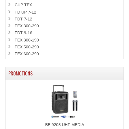
CUP TEX
Rack 19" PRO Betonex
TD UP 7-12
TDT 7-12
Rack 19" Standard Betonex
TEX 300-290
TDT 9-16
Sac Trolley De Transport
TEX 300-190
Sacs & Housses De Transport
TEX 500-290
TEX 600-290
Valises Pour Clavier
Rack 19 Pouces Multiplis
PROMOTIONS
Accessoires Flight-Case Coins Roulettes
Rack 19" STYLE VSR (capot En L)
Machines À Effets Fumées, Mousses, Liquid
Machines À Fumées
BE 9208 UHF MEDIA
Effets Projection Et Jet De CO2