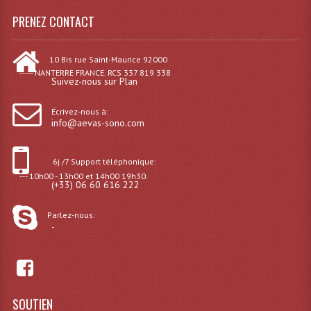
LISTE DU MATERIEL D'OCCASION
PRENEZ CONTACT
PLAN ACCES, LES HORAIRES
CRÉER UN COMPTE
10 Bis rue Saint-Maurice 92000
----- NANTERRE FRANCE. RCS 337 819 338
Suivez-nous sur Plan
Écrivez-nous à:
info@aevas-sono.com
6j /7 Support téléphonique:
--- 10h00 - 13h00 et 14h00 19h30.
(+33) 06 60 616 222
Parlez-nous:
-
SOUTIEN