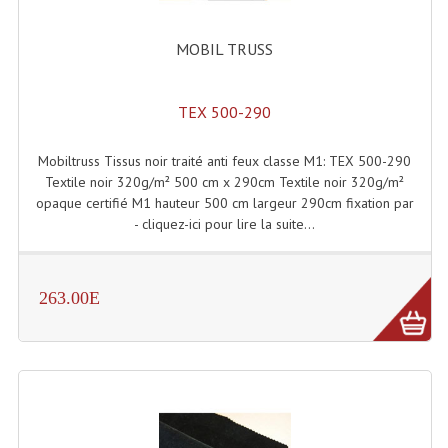
Système Boucle Magnétique
MOBIL TRUSS
Structures, Pieds, Ponts...
Angle AG20 Structure Contest
TEX 500-290
Angle AG29 Structure Contest
Mobiltruss Tissus noir traité anti feux classe M1: TEX 500-290
Textile noir 320g/m² 500 cm x 290cm Textile noir 320g/m²
Angle DECO22Q Structure Contest
opaque certifié M1 hauteur 500 cm largeur 290cm fixation par
- cliquez-ici pour lire la suite...
Angle DECOTRI Structure Contest
Angle DUO Structure Contest
263.00E
Angles Structure ASD SX290
Angles Structure ASD SZ 290
Angles Structure Duo290
Angles Structure QUATRO290