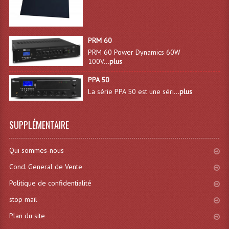
Liquides À Fumée
PRM 60
Liquides À Mousse
PRM 60 Power Dynamics 60W
100V...
plus
Nos Occasions Et Stock B
PPA 50
Les Occasions
La série PPA 50 est une séri...
plus
Notre Stock B
SUPPLÉMENTAIRE
Karaoké Materiel Lecteur Etc...
Matériel Karaoké
Qui sommes-nous
Cond. General de Vente
Disque DVD
Politique de confidentialité
Disque LD (30 Cm.)
stop mail
TARIF ET CATALOGUE DE LOCATION
Plan du site