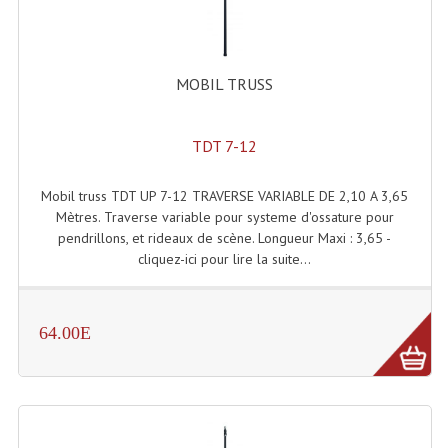
Enceintes Hifi
Enceintes Monitoring
MOBIL TRUSS
Filtres Actifs, Correcteurs
Haut-Parleurs Moteurs Tweeters Filtres
TDT 7-12
Haut Parleurs Sono
Mobil truss TDT UP 7-12 TRAVERSE VARIABLE DE 2,10 A 3,65
Mètres. Traverse variable pour systeme d'ossature pour
Filtres Passifs
pendrillons, et rideaux de scène. Longueur Maxi : 3,65 -
cliquez-ici pour lire la suite...
Haut-Parleurs Amplis Guitare
Moteurs Pavillons Pour Enceinte
64.00E
Tweeters Pour Enceintes
Lecteurs Audio & Sources
Platines Disque Vinyles