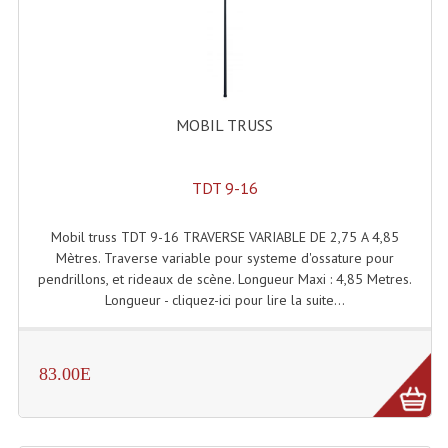
Lecteurs Cd À Plats
Lecteurs Cd À Plats Lecteur MP3
Lecteurs Double Cd Mixage Intégrée
MOBIL TRUSS
Lecteurs Double Cd MP3
Lecteurs Lasers Simple Et Mp3 (rack 19")
TDT 9-16
Minidisc
Mobil truss TDT 9-16 TRAVERSE VARIABLE DE 2,75 A 4,85
Mètres. Traverse variable pour systeme d'ossature pour
Digital Package Et Logiciel
pendrillons, et rideaux de scène. Longueur Maxi : 4,85 Metres.
Longueur - cliquez-ici pour lire la suite...
Enregistreur Numérique
Platines Dvd Pour Dj
83.00E
Platines Cassettes
Limiteur De Niveau Sonore