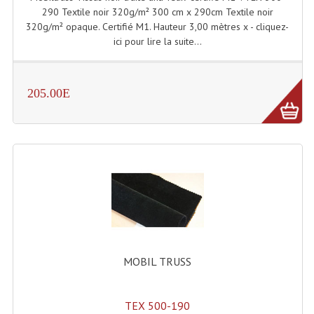
Projecteur Led Sur Batterie
290 Textile noir 320g/m² 300 cm x 290cm Textile noir
320g/m² opaque. Certifié M1. Hauteur 3,00 mètres x - cliquez-
Projecteurs À Leds D'extérieurs
ici pour lire la suite...
Projecteurs Barres De Leds
Projecteurs Déco À Leds
205.00E
Projecteurs Leds
Projecteurs Plafonniers Et Encastrés
Projecteurs Théâtre Led
Projecteurs Traditionnels
Projecteurs Cycliodes
MOBIL TRUSS
Projecteurs Découpes
Projecteurs Par : 16 À 64 Et Autres
TEX 500-190