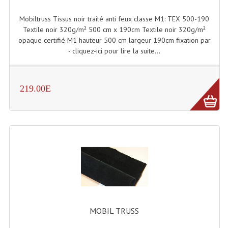
Projecteurs Poursuite
Mobiltruss Tissus noir traité anti feux classe M1: TEX 500-190
Projecteurs Théatre: Plan Convexe Fresnel
Textile noir 320g/m² 500 cm x 190cm Textile noir 320g/m²
opaque certifié M1 hauteur 500 cm largeur 190cm fixation par
Rampe De Spots
- cliquez-ici pour lire la suite...
Scanners
Stroboscopes
219.00E
Câbles, Connectiques.
Câblage Electrique
Câble Rallonge DMX512 MIDI
Câbles Module, Cables Audio
Câble Multi-Paires Audio
MOBIL TRUSS
Câbles Enceintes