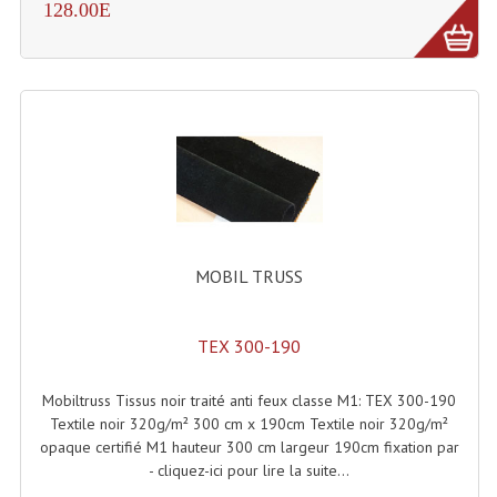
128.00E
Effets LASERS
Laser Multi-Points
Lasers (Effets Volumetriques)
Lasers D'extérieur Multi-Points
Effets Lumineux À Leds
Effets Lumineux, Centre De Piste
MOBIL TRUSS
Effets Lumineux, Effets Disco
TEX 300-190
Electronique Commande Light
Mobiltruss Tissus noir traité anti feux classe M1: TEX 300-190
Blocs De Puissance
Textile noir 320g/m² 300 cm x 190cm Textile noir 320g/m²
opaque certifié M1 hauteur 300 cm largeur 190cm fixation par
Chenillards Modulateurs
- cliquez-ici pour lire la suite...
Consoles Éclairage DMX