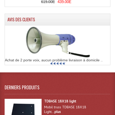
619.00E
439.00E
Machines À Brouillard
AVIS DES CLIENTS
Lanceur De Flammes Et Cartouche De Gaz
Machine À Etincelles Froides
Machines & Canon À Confettis
Machines À Bulles
Achat de 2 porte voix, aucun problème livraison à domicile ..
Machines À Effet Brouillard
Machines À Fumée Lourde
Machines À Mousse, Neige, Liquides
DERNIERS PRODUITS
Liquide À Brouillard
TDBASE 18X18 light
Liquide À Bulles
Mobil truss TDBASE 18X18
Light...
plus
Liquide À Neige