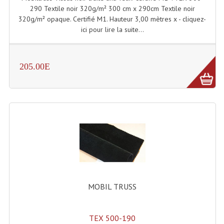
Projecteur Led Sur Batterie
290 Textile noir 320g/m² 300 cm x 290cm Textile noir
320g/m² opaque. Certifié M1. Hauteur 3,00 mètres x - cliquez-
Projecteurs À Leds D'extérieurs
ici pour lire la suite...
Projecteurs Barres De Leds
Projecteurs Déco À Leds
205.00E
Projecteurs Leds
Projecteurs Plafonniers Et Encastrés
Projecteurs Théâtre Led
Projecteurs Traditionnels
Projecteurs Cycliodes
MOBIL TRUSS
Projecteurs Découpes
Projecteurs Par : 16 À 64 Et Autres
TEX 500-190