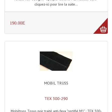
cliquez-ici pour lire la suite...
Lampes Leds
Lampes PAR
190.00E
Lampes Théatre
Les Packs Light
Lumières Noire
Lyres
Panneaux, Piste Danse À Leds
Petit Effets Lumineux
MOBIL TRUSS
Projecteur De Gobo
TEX 300-290
Projecteur Extérieur Multifaisceaux
Mobiltruss Tissus noir traité anti-feux "certifié M1" : TEX 300-