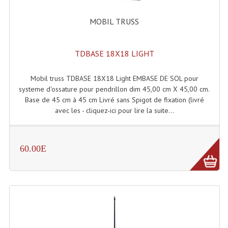
Enceintes Et Caissons Basses
MOBIL TRUSS
Packs Sono
Enceintes Amplifiées Actives
TDBASE 18X18 LIGHT
Enceintes, Système Amplifiés
Mobil truss TDBASE 18X18 Light EMBASE DE SOL pour
systeme d'ossature pour pendrillon dim 45,00 cm X 45,00 cm.
Enceintes Passives Sono
Base de 45 cm à 45 cm Livré sans Spigot de fixation (livré
avec les - cliquez-ici pour lire la suite...
Retours De Scène
Caisson De Basse Amplifié
60.00E
Caissons De Basses
Enceinte Nomade Bluetooth
Enceintes (Ecoutes De Studio)
Enceintes Autonomes Portables Amplifiées