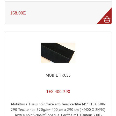
Dispatches
168.00E
Filtres Et Divers
Flexibles Lumineux Leds
Guirlandes Lumineuse
Gyrophares À Leds
Lampes Ampoules
Ampoules - Tubes Lumière Noire Black Gun
MOBIL TRUSS
Lampes À Décharges
TEX 400-290
Lampes De Couleurs
Mobiltruss Tissus noir traité anti-feux "certifié M1" : TEX 300-
Lampes Dichroique
290 Textile noir 320g/m² 400 cm x 290 cm ( 4M00 X 2M90)
Textile noir 320g/m² opaque. Certifié M1. Hauteur 3,00 -
Lampes Halogenes Divers