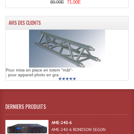
80.00E
71.00E
Machines À Brouillard
AVIS DES CLIENTS
Lanceur De Flammes Et Cartouche De Gaz
Machine À Etincelles Froides
Machines & Canon À Confettis
Machines À Bulles
Pour mise en place en totem "mât"-
Machines À Effet Brouillard
; pour appareil photo en gra ..
Machines À Fumée Lourde
Machines À Mousse, Neige, Liquides
DERNIERS PRODUITS
Liquide À Brouillard
Liquide À Bulles
AME-240-6
AME-240-6 RONDSON SEGON
Liquide À Neige