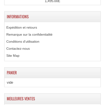
1,495.00E
Tour De Travail Et Échafaudage
INFORMATIONS
Flight-Case (s) Et Accessoires
Flight Case Plasma Et Écran LCD
Expédition et retours
Remarque sur la confidentialité
Flight Case Régie
Conditions d'utilisation
Flight Cases Platine Disque. Lecteurs CD
Contactez-nous
Flight Malettes Consoles T. Mixages
Site Map
Flight-Case CDs Et Disques Vinyls
PANIER
Flight-Case Pour Contrôleur DJ
vide
Flight-Case Pour La Lumière
Malle Flight Multi-Usage
MEILLEURES VENTES
Meubles DJ