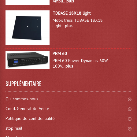
Ampli...
plus
Liquides À Fumée
TDBASE 18X18 light
Mobil truss TDBASE 18X18
Liquides À Mousse
Light...
plus
Nos Occasions Et Stock B
Les Occasions
PRM 60
PRM 60 Power Dynamics 60W
Notre Stock B
100V...
plus
Karaoké Materiel Lecteur Etc...
SUPPLÉMENTAIRE
Matériel Karaoké
Qui sommes-nous
Disque DVD
Cond. General de Vente
Disque LD (30 Cm.)
Politique de confidentialité
TARIF ET CATALOGUE DE LOCATION
stop mail