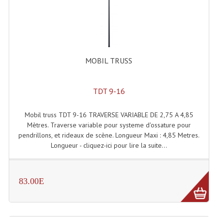
Lecteurs Cd À Plats
Lecteurs Cd À Plats Lecteur MP3
Lecteurs Double Cd Mixage Intégrée
MOBIL TRUSS
Lecteurs Double Cd MP3
Lecteurs Lasers Simple Et Mp3 (rack 19")
TDT 9-16
Minidisc
Mobil truss TDT 9-16 TRAVERSE VARIABLE DE 2,75 A 4,85
Mètres. Traverse variable pour systeme d'ossature pour
Digital Package Et Logiciel
pendrillons, et rideaux de scène. Longueur Maxi : 4,85 Metres.
Longueur - cliquez-ici pour lire la suite...
Enregistreur Numérique
Platines Dvd Pour Dj
83.00E
Platines Cassettes
Limiteur De Niveau Sonore