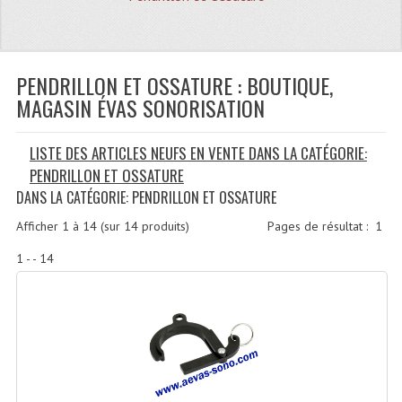
Quoi De Neuf?
Promotions
Plan Acces, Horaires.
PENDRILLON ET OSSATURE : BOUTIQUE,
MAGASIN ÉVAS SONORISATION
Location De Matériel
LISTE DES ARTICLES NEUFS EN VENTE DANS LA CATÉGORIE:
Le Matériel D´occasion
PENDRILLON ET OSSATURE
Recherche Avancée
DANS LA CATÉGORIE: PENDRILLON ET OSSATURE
Recevoir Nos Promotions
Afficher
1
à
14
(sur
14
produits)
Pages de résultat :
1
1 - - 14
Faire Votre Devis
CATÉGORIES
Sonorisation
Accessoires Pieds Cellules Diamants