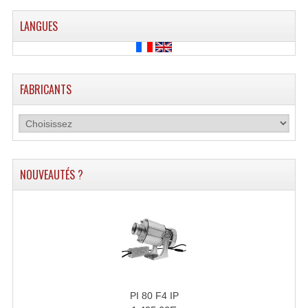
Grill Auto-Porté
LANGUES
Monotubes Et Angles 50mm
Pendrillon Et Ossature
FABRICANTS
Pieds De Levage
Ponts - Portiques
Praticable Et Accessoires
NOUVEAUTÉS ?
Structure Echelle 290 Asd
Structure Et Angles Quatro Deco
Structures
Structures Carrées
PI 80 F4 IP
Structures, Angles Sd150