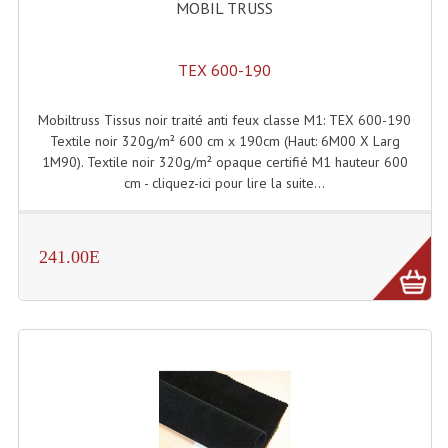
MOBIL TRUSS
Enceintes Murales (Ligne 100V 16 - 8 Ohm)
Hp À Chambre De Compression
TEX 600-190
Lecteurs Mp3 Et CDs Sources
Mobiltruss Tissus noir traité anti feux classe M1: TEX 600-190
Microphone PA & Micro Pupitre
Textile noir 320g/m² 600 cm x 190cm (Haut: 6M00 X Larg
1M90). Textile noir 320g/m² opaque certifié M1 hauteur 600
Projecteurs De Son
cm - cliquez-ici pour lire la suite...
Sono: Conférences Securité Visite Guidée
241.00E
Système D'audio Guide
Système D'interprétation Simultanée
Système De Conférence
Système Visite Guidée
Sonorisation Securité EN-54