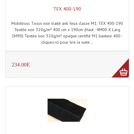
Connectiques, Prises Etc...
TEX 400-190
Adaptateurs Audio
Mobiltruss Tissus noir traité anti feux classe M1: TEX 400-190
Divers Bricolage
Textile noir 320g/m² 400 cm x 190cm (Haut : 4M00 X Larg
1M90) Textile noir 320g/m² opaque certifié M1 hauteur 400 -
Divers Bricolage
cliquez-ici pour lire la suite...
Haut-Parleurs Origine Sav
234.00E
Membrannes De Haut Parleurs
Pieces Détachées Sav
Public-Adress
Accessoires Public-Adress L100V
Amplificateurs (L 100v)
Enceintes Encastrables Ligne 100V 4-8 Ohm