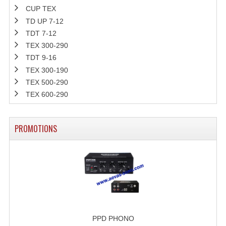
CUP TEX
Rack 19" PRO Betonex
TD UP 7-12
TDT 7-12
Rack 19" Standard Betonex
TEX 300-290
TDT 9-16
Sac Trolley De Transport
TEX 300-190
Sacs & Housses De Transport
TEX 500-290
TEX 600-290
Valises Pour Clavier
Rack 19 Pouces Multiplis
PROMOTIONS
Accessoires Flight-Case Coins Roulettes
Rack 19" STYLE VSR (capot En L)
Machines À Effets Fumées, Mousses, Liquid
Machines À Fumées
PPD PHONO
Effets Projection Et Jet De CO2