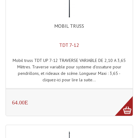
Enceintes Hifi
Enceintes Monitoring
MOBIL TRUSS
Filtres Actifs, Correcteurs
Haut-Parleurs Moteurs Tweeters Filtres
TDT 7-12
Haut Parleurs Sono
Mobil truss TDT UP 7-12 TRAVERSE VARIABLE DE 2,10 A 3,65
Mètres. Traverse variable pour systeme d'ossature pour
Filtres Passifs
pendrillons, et rideaux de scène. Longueur Maxi : 3,65 -
cliquez-ici pour lire la suite...
Haut-Parleurs Amplis Guitare
Moteurs Pavillons Pour Enceinte
64.00E
Tweeters Pour Enceintes
Lecteurs Audio & Sources
Platines Disque Vinyles