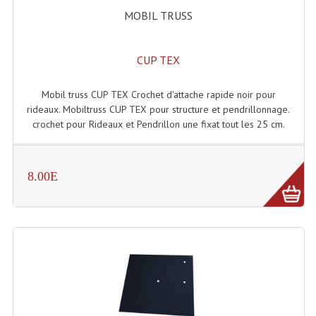
Accessoires Enceintes
MOBIL TRUSS
Accessoires Micro, Pieds De Régie
CUP TEX
Cellule (s)
Diamants
Mobil truss CUP TEX Crochet d'attache rapide noir pour
rideaux. Mobiltruss CUP TEX pour structure et pendrillonnage.
Pieds D'enceintes
crochet pour Rideaux et Pendrillon une fixat tout les 25 cm.
Selecteurs Audio Vidéo
8.00E
Amplificateurs
Amplificateurs Multi-Canaux
Casques Stéréo
Compresseurs , Limiteurs , Noise Gate
Egaliseur Egaliseurs