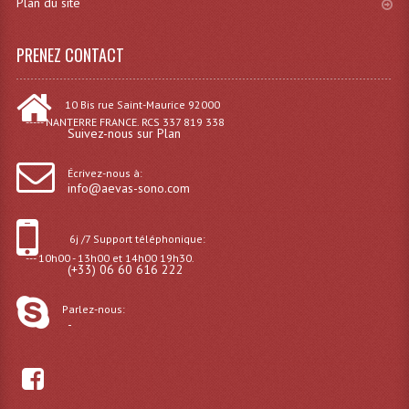
LISTE DU MATERIEL D'OCCASION
Plan du site
PLAN ACCES, LES HORAIRES
PRENEZ CONTACT
CRÉER UN COMPTE
10 Bis rue Saint-Maurice 92000
----- NANTERRE FRANCE. RCS 337 819 338
Suivez-nous sur Plan
Écrivez-nous à:
info@aevas-sono.com
6j /7 Support téléphonique:
--- 10h00 - 13h00 et 14h00 19h30.
(+33) 06 60 616 222
Parlez-nous:
-