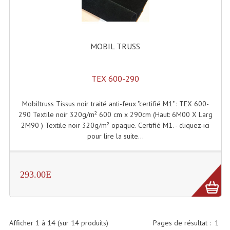
Angles Structure SC150
Angles Structure SD250
MOBIL TRUSS
Angles Structure TRIO290
Angles Structure Triodéco
TEX 600-290
Angles Trio Steel Acier
Mobiltruss Tissus noir traité anti-feux "certifié M1" : TEX 600-
290 Textile noir 320g/m² 600 cm x 290cm (Haut: 6M00 X Larg
Cercle Monotube
2M90 ) Textile noir 320g/m² opaque. Certifié M1. - cliquez-ici
pour lire la suite...
Cercle Struct Carrée 290
Cercle Struct SCC Carre
293.00E
Cercle Struct Triangulaire290
Crochets Et Accessoires
Afficher
1
à
14
(sur
14
produits)
Pages de résultat :
1
Embases Pour Structure