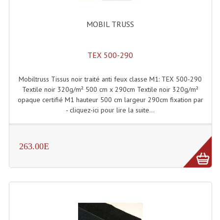
Système Boucle Magnétique
MOBIL TRUSS
Structures, Pieds, Ponts...
Angle AG20 Structure Contest
TEX 500-290
Angle AG29 Structure Contest
Mobiltruss Tissus noir traité anti feux classe M1: TEX 500-290
Textile noir 320g/m² 500 cm x 290cm Textile noir 320g/m²
Angle DECO22Q Structure Contest
opaque certifié M1 hauteur 500 cm largeur 290cm fixation par
- cliquez-ici pour lire la suite...
Angle DECOTRI Structure Contest
Angle DUO Structure Contest
263.00E
Angles Structure ASD SX290
Angles Structure ASD SZ 290
Angles Structure Duo290
Angles Structure QUATRO290