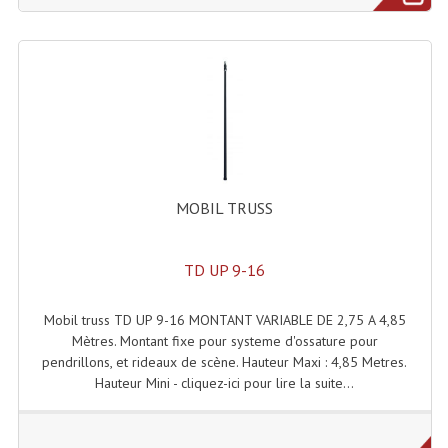
Système Sans Fil In-Ear Monitoring
Table Mixages Et Contrôleurs & Consoles
Tables De Mixage DJ
Controleurs DJ USB / MP3
Consoles Sono Et Studio
MOBIL TRUSS
Consoles Numériques
TD UP 9-16
Consoles Amplifiées
Lumière
Mobil truss TD UP 9-16 MONTANT VARIABLE DE 2,75 A 4,85
Mètres. Montant fixe pour systeme d'ossature pour
Boules À Facettes
pendrillons, et rideaux de scène. Hauteur Maxi : 4,85 Metres.
Hauteur Mini - cliquez-ici pour lire la suite...
Changeurs De Couleurs
Déco Light