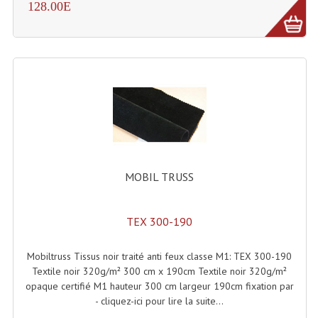
128.00E
Effets LASERS
Laser Multi-Points
Lasers (Effets Volumetriques)
Lasers D'extérieur Multi-Points
Effets Lumineux À Leds
Effets Lumineux, Centre De Piste
MOBIL TRUSS
Effets Lumineux, Effets Disco
TEX 300-190
Electronique Commande Light
Mobiltruss Tissus noir traité anti feux classe M1: TEX 300-190
Blocs De Puissance
Textile noir 320g/m² 300 cm x 190cm Textile noir 320g/m²
opaque certifié M1 hauteur 300 cm largeur 190cm fixation par
Chenillards Modulateurs
- cliquez-ici pour lire la suite...
Consoles Éclairage DMX