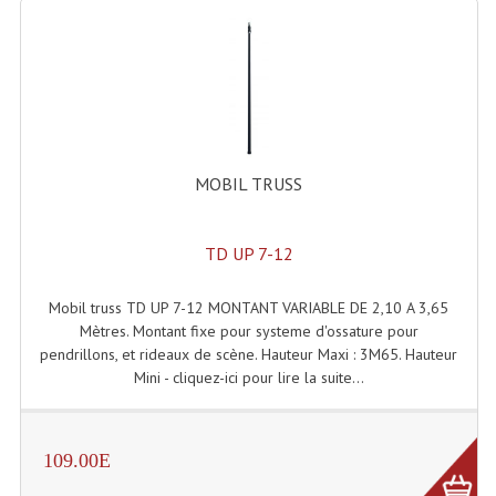
Microphones Scène Et Studio
Microphones Filaires
Micro Sans Fil HF VHF 200MHZ
Micro Sans Fil HF UHF 800MHZ
MOBIL TRUSS
Micros De Studio
TD UP 7-12
Microphones De Surface
Multi-Effets, Reverbes Etc...
Mobil truss TD UP 7-12 MONTANT VARIABLE DE 2,10 A 3,65
Mètres. Montant fixe pour systeme d'ossature pour
Peripheriques Traitements Et Accessoires
pendrillons, et rideaux de scène. Hauteur Maxi : 3M65. Hauteur
Mini - cliquez-ici pour lire la suite...
Portes Voix Mégaphones
Pupitre Pour Discours
109.00E
Samplers, Échantillonneurs