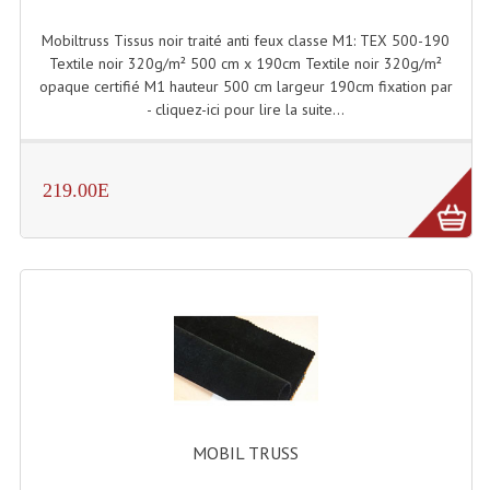
Projecteurs Poursuite
Mobiltruss Tissus noir traité anti feux classe M1: TEX 500-190
Projecteurs Théatre: Plan Convexe Fresnel
Textile noir 320g/m² 500 cm x 190cm Textile noir 320g/m²
opaque certifié M1 hauteur 500 cm largeur 190cm fixation par
Rampe De Spots
- cliquez-ici pour lire la suite...
Scanners
Stroboscopes
219.00E
Câbles, Connectiques.
Câblage Electrique
Câble Rallonge DMX512 MIDI
Câbles Module, Cables Audio
Câble Multi-Paires Audio
MOBIL TRUSS
Câbles Enceintes