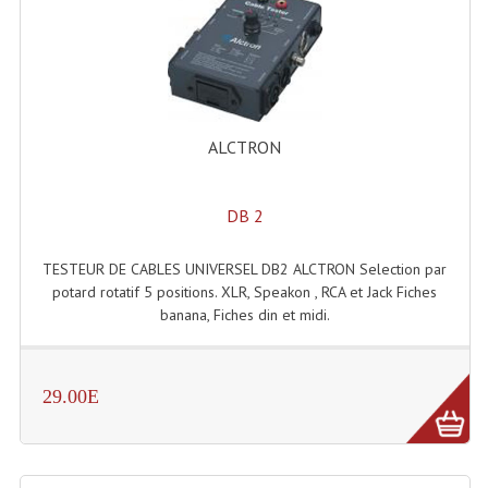
Enceintes Et Caissons Basses
Packs Sono
Enceintes Amplifiées Actives
ALCTRON
Enceintes, Système Amplifiés
Enceintes Passives Sono
DB 2
Retours De Scène
TESTEUR DE CABLES UNIVERSEL DB2 ALCTRON Selection par
Caisson De Basse Amplifié
potard rotatif 5 positions. XLR, Speakon , RCA et Jack Fiches
banana, Fiches din et midi.
Caissons De Basses
Enceinte Nomade Bluetooth
29.00E
Enceintes (Ecoutes De Studio)
Enceintes Autonomes Portables Amplifiées