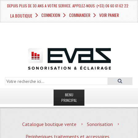
DEPUIS PLUS DE 30 ANS A VOTRE SERVICE. APPELEZ-NOUS :(+33) 06 60 61 62 22
CONNEXION
COMMANDER
VOIR PANIER
LA BOUTIQUE
MENU
PRINCIPAL
LA BOUTIQUE VENTE
Catalogue boutique vente
Sonorisation
MAGASIN
Peripheriques traitements et accessoires