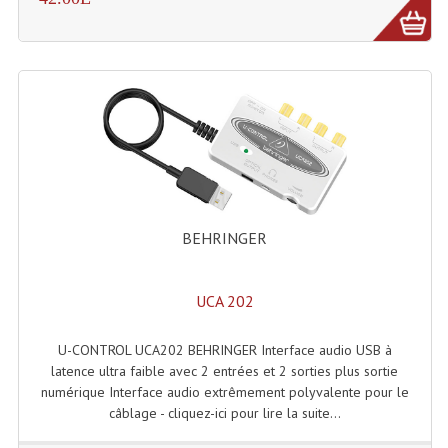
Microphones Scène Et Studio
Microphones Filaires
Micro Sans Fil HF VHF 200MHZ
Micro Sans Fil HF UHF 800MHZ
Micros De Studio
Microphones De Surface
BEHRINGER
Multi-Effets, Reverbes Etc...
UCA 202
Peripheriques Traitements Et Accessoires
U-CONTROL UCA202 BEHRINGER Interface audio USB à
Portes Voix Mégaphones
latence ultra faible avec 2 entrées et 2 sorties plus sortie
numérique Interface audio extrêmement polyvalente pour le
Pupitre Pour Discours
câblage - cliquez-ici pour lire la suite...
Samplers, Échantillonneurs