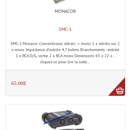
Enceintes Murales (Ligne 100V 16 - 8 Ohm)
MONACOR
Hp À Chambre De Compression
Lecteurs Mp3 Et CDs Sources
SMC-1
Microphone PA & Micro Pupitre
SMC-1 Monacor Convertisseur stéréo -> mono 1 x stéréo sur 2
x mono Impédance d'entrée 4,7 kohms Branchements : entrée
Projecteurs De Son
1 x RCA D/G, sortie 2 x RCA mono Dimensions 65 x 22 x -
cliquez-ici pour lire la suite...
Sono: Conférences Securité Visite Guidée
Système D'audio Guide
65.00E
Système D'interprétation Simultanée
Système De Conférence
Système Visite Guidée
Sonorisation Securité EN-54