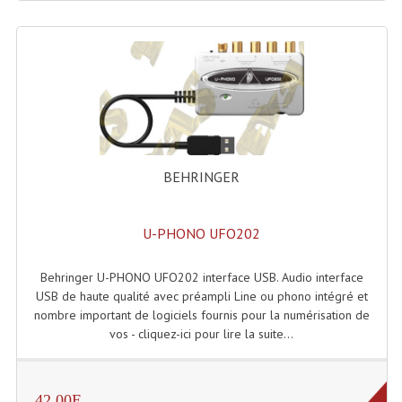
Lecteurs Cd À Plats
Lecteurs Cd À Plats Lecteur MP3
Lecteurs Double Cd Mixage Intégrée
Lecteurs Double Cd MP3
Lecteurs Lasers Simple Et Mp3 (rack 19")
BEHRINGER
Minidisc
U-PHONO UFO202
Digital Package Et Logiciel
Enregistreur Numérique
Behringer U-PHONO UFO202 interface USB. Audio interface
USB de haute qualité avec préampli Line ou phono intégré et
Platines Dvd Pour Dj
nombre important de logiciels fournis pour la numérisation de
vos - cliquez-ici pour lire la suite...
Platines Cassettes
Limiteur De Niveau Sonore
42.00E