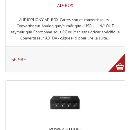
Projecteur Led Sur Batterie
AD-BOX
Projecteurs À Leds D'extérieurs
AUDIOPHONY AD-BOX Cartes son et convertisseurs -
Projecteurs Barres De Leds
Convertisseur Analogique/numérique - USB - 1 IN/1OUT
asymétrique Fonctionne sous PC ou Mac sans driver spécifique
Projecteurs Déco À Leds
Convertisseur AD~DA - cliquez-ici pour lire la suite...
Projecteurs Leds
56.98E
Projecteurs Plafonniers Et Encastrés
Projecteurs Théâtre Led
Projecteurs Traditionnels
Projecteurs Cycliodes
Projecteurs Découpes
Projecteurs Par : 16 À 64 Et Autres
POWER STUDIO