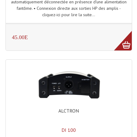
automatiquement déconnectée en présence d'une alimentation
fantôme. • Connexion directe aux sorties HP des amplis -
Dispatches
cliquez-ici pour lire la suite...
Filtres Et Divers
Flexibles Lumineux Leds
45.00E
Guirlandes Lumineuse
Gyrophares À Leds
Lampes Ampoules
Ampoules - Tubes Lumière Noire Black Gun
Lampes À Décharges
ALCTRON
Lampes De Couleurs
Lampes Dichroique
DI 100
Lampes Halogenes Divers