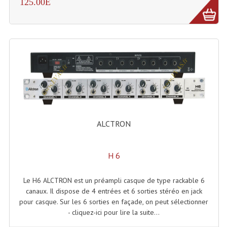
125.00E
Rack 19" PRO Betonex
Rack 19" Standard Betonex
Sac Trolley De Transport
Sacs & Housses De Transport
Valises Pour Clavier
Rack 19 Pouces Multiplis
ALCTRON
Accessoires Flight-Case Coins Roulettes
H 6
Rack 19" STYLE VSR (capot En L)
Le H6 ALCTRON est un préampli casque de type rackable 6
Machines À Effets Fumées, Mousses, Liquid
canaux. Il dispose de 4 entrées et 6 sorties stéréo en jack
pour casque. Sur les 6 sorties en façade, on peut sélectionner
Machines À Fumées
- cliquez-ici pour lire la suite...
Effets Projection Et Jet De CO2