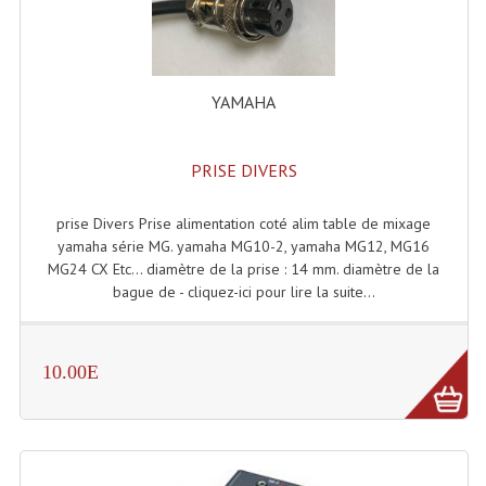
Accessoires Enceintes
Accessoires Micro, Pieds De Régie
Cellule (s)
YAMAHA
Diamants
PRISE DIVERS
Pieds D'enceintes
prise Divers Prise alimentation coté alim table de mixage
Selecteurs Audio Vidéo
yamaha série MG. yamaha MG10-2, yamaha MG12, MG16
MG24 CX Etc... diamètre de la prise : 14 mm. diamètre de la
Amplificateurs
bague de - cliquez-ici pour lire la suite...
Amplificateurs Multi-Canaux
Casques Stéréo
10.00E
Compresseurs , Limiteurs , Noise Gate
Egaliseur Egaliseurs