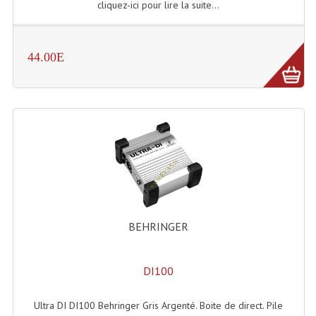
cliquez-ici pour lire la suite...
Effets LASERS
Laser Multi-Points
44.00E
Lasers (Effets Volumetriques)
Lasers D'extérieur Multi-Points
Effets Lumineux À Leds
Effets Lumineux, Centre De Piste
Effets Lumineux, Effets Disco
BEHRINGER
Electronique Commande Light
Blocs De Puissance
DI100
Chenillards Modulateurs
Ultra DI DI100 Behringer Gris Argenté. Boite de direct. Pile
Consoles Éclairage DMX