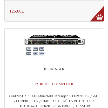
Machines À Brouillard
125.00E
Lanceur De Flammes Et Cartouche De Gaz
Machine À Etincelles Froides
Machines & Canon À Confettis
Machines À Bulles
Machines À Effet Brouillard
BEHRINGER
Machines À Fumée Lourde
Machines À Mousse, Neige, Liquides
MDX 2600 COMPOSER
Liquide À Brouillard
COMPOSER PRO-XL MDX2600 Behringer : - EXPANSEUR /GATE
Liquide À Bulles
/ COMPRESSEUR / LIMITEUR DE CRÊTES INTERACTIF 2
CANAUX AVEC ENHANCER DYNAMIQUE, DEESSEUR,
Liquide À Neige