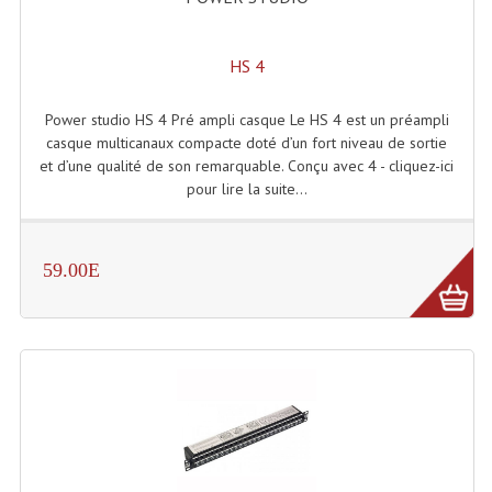
Projecteurs Poursuite
Projecteurs Théatre: Plan Convexe Fresnel
HS 4
Rampe De Spots
Power studio HS 4 Pré ampli casque Le HS 4 est un préampli
casque multicanaux compacte doté d’un fort niveau de sortie
Scanners
et d’une qualité de son remarquable. Conçu avec 4 - cliquez-ici
pour lire la suite...
Stroboscopes
Câbles, Connectiques.
59.00E
Câblage Electrique
Câble Rallonge DMX512 MIDI
Câbles Module, Cables Audio
Câble Multi-Paires Audio
Câbles Enceintes