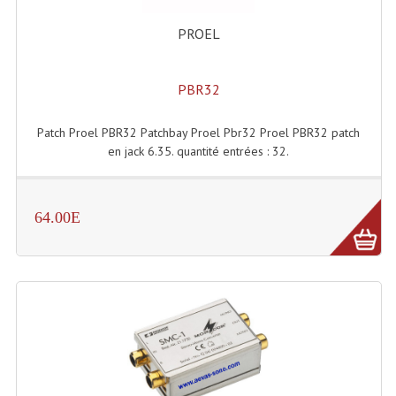
Connectiques, Prises Etc...
PROEL
Adaptateurs Audio
Divers Bricolage
PBR32
Divers Bricolage
Patch Proel PBR32 Patchbay Proel Pbr32 Proel PBR32 patch
en jack 6.35. quantité entrées : 32.
Haut-Parleurs Origine Sav
Membrannes De Haut Parleurs
64.00E
Pieces Détachées Sav
Public-Adress
Accessoires Public-Adress L100V
Amplificateurs (L 100v)
Enceintes Encastrables Ligne 100V 4-8 Ohm