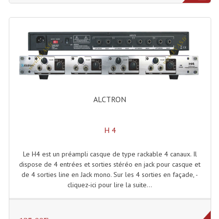
Tour De Travail Et Échafaudage
Flight-Case (s) Et Accessoires
Flight Case Plasma Et Écran LCD
Flight Case Régie
Flight Cases Platine Disque. Lecteurs CD
ALCTRON
Flight Malettes Consoles T. Mixages
H 4
Flight-Case CDs Et Disques Vinyls
Le H4 est un préampli casque de type rackable 4 canaux. Il
Flight-Case Pour Contrôleur DJ
dispose de 4 entrées et sorties stéréo en jack pour casque et
de 4 sorties line en Jack mono. Sur les 4 sorties en façade, -
Flight-Case Pour La Lumière
cliquez-ici pour lire la suite...
Malle Flight Multi-Usage
Meubles DJ