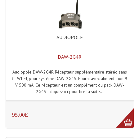
Angles Structure SC150
Angles Structure SD250
Angles Structure TRIO290
AUDIOPOLE
Angles Structure Triodéco
DAW-2G4R
Angles Trio Steel Acier
Cercle Monotube
Audiopole DAW-2G4R Récepteur supplémentaire stéréo sans
fil WI-FI, pour système DAW-2G4S. Fourni avec alimentation 9
Cercle Struct Carrée 290
V 500 mA. Ce récepteur est un complément du pack DAW-
2G4S - cliquez-ici pour lire la suite...
Cercle Struct SCC Carre
Cercle Struct Triangulaire290
95.00E
Crochets Et Accessoires
Embases Pour Structure