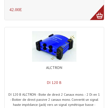
Système Sans Fil In-Ear Monitoring
42.00E
Table Mixages Et Contrôleurs & Consoles
Tables De Mixage DJ
Controleurs DJ USB / MP3
Consoles Sono Et Studio
Consoles Numériques
Consoles Amplifiées
ALCTRON
Lumière
DI 120 B
Boules À Facettes
DI 120 B ALCTRON - Boite de direct 2 Canaux mono. - 2 Di en 1
Changeurs De Couleurs
- Boitier de direct passive 2 canaux mono. Convertit un signal
haute impédance (jack) vers un signal symétrique basse -
Déco Light