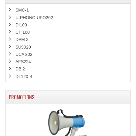
SMC-1
U-PHONO UFO202
DI100
CT 100
DPM 3
SU9920
UCA 202
AFS224
DB 2
DI 120 B
PROMOTIONS