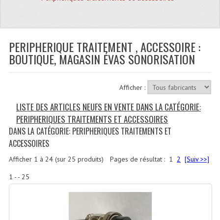
Quoi De Neuf?
Promotions
Plan Acces, Horaires.
PERIPHERIQUE TRAITEMENT , ACCESSOIRE :
BOUTIQUE, MAGASIN ÉVAS SONORISATION
Location De Matériel
Le Matériel D´occasion
Afficher :
Recherche Avancée
LISTE DES ARTICLES NEUFS EN VENTE DANS LA CATÉGORIE:
PERIPHERIQUES TRAITEMENTS ET ACCESSOIRES
Recevoir Nos Promotions
DANS LA CATÉGORIE: PERIPHERIQUES TRAITEMENTS ET
ACCESSOIRES
Faire Votre Devis
Afficher
1
à
24
(sur
25
produits)
Pages de résultat :
1
2
[Suiv >>]
CATÉGORIES
1 - - 25
Sonorisation
Accessoires Pieds Cellules Diamants