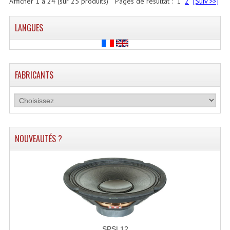
Afficher
1
à
24
(sur
25
produits)
Pages de résultat :
1
2
[Suiv >>]
LANGUES
FABRICANTS
NOUVEAUTÉS ?
SPSL12