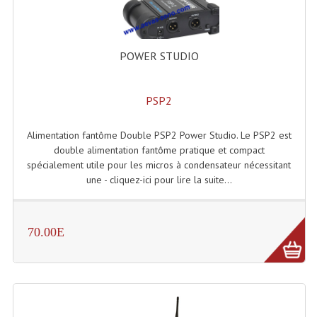
Système Boucle Magnétique
Structures, Pieds, Ponts...
POWER STUDIO
Angle AG20 Structure Contest
PSP2
Angle AG29 Structure Contest
Angle DECO22Q Structure Contest
Alimentation fantôme Double PSP2 Power Studio. Le PSP2 est
double alimentation fantôme pratique et compact
Angle DECOTRI Structure Contest
spécialement utile pour les micros à condensateur nécessitant
une - cliquez-ici pour lire la suite...
Angle DUO Structure Contest
Angles Structure ASD SX290
70.00E
Angles Structure ASD SZ 290
Angles Structure Duo290
Angles Structure QUATRO290