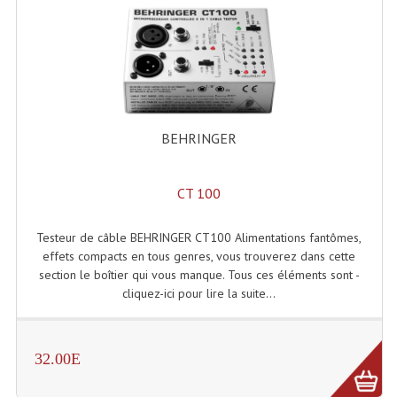
Enceintes Hifi
Enceintes Monitoring
Filtres Actifs, Correcteurs
Haut-Parleurs Moteurs Tweeters Filtres
BEHRINGER
Haut Parleurs Sono
CT 100
Filtres Passifs
Haut-Parleurs Amplis Guitare
Testeur de câble BEHRINGER CT100 Alimentations fantômes,
effets compacts en tous genres, vous trouverez dans cette
Moteurs Pavillons Pour Enceinte
section le boîtier qui vous manque. Tous ces éléments sont -
cliquez-ici pour lire la suite...
Tweeters Pour Enceintes
Lecteurs Audio & Sources
32.00E
Platines Disque Vinyles