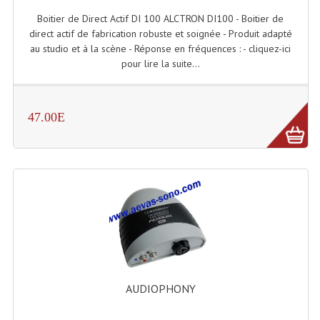
Boitier de Direct Actif DI 100 ALCTRON DI100 - Boitier de
Lampes Leds
direct actif de fabrication robuste et soignée - Produit adapté
au studio et à la scène - Réponse en fréquences : - cliquez-ici
Lampes PAR
pour lire la suite...
Lampes Théatre
47.00E
Les Packs Light
Lumières Noire
Lyres
Panneaux, Piste Danse À Leds
Petit Effets Lumineux
Projecteur De Gobo
AUDIOPHONY
Projecteur Extérieur Multifaisceaux