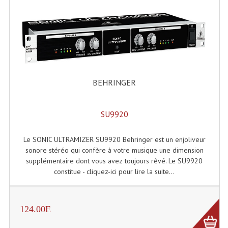
Grill Auto-Porté
Monotubes Et Angles 50mm
Pendrillon Et Ossature
Pieds De Levage
BEHRINGER
Ponts - Portiques
SU9920
Praticable Et Accessoires
Le SONIC ULTRAMIZER SU9920 Behringer est un enjoliveur
Structure Echelle 290 Asd
sonore stéréo qui confère à votre musique une dimension
Structure Et Angles Quatro Deco
supplémentaire dont vous avez toujours rêvé. Le SU9920
constitue - cliquez-ici pour lire la suite...
Structures
Structures Carrées
124.00E
Structures, Angles Sd150