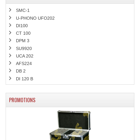
SMC-1
U-PHONO UFO202
DI100
CT 100
DPM 3
SU9920
UCA 202
AFS224
DB 2
DI 120 B
PROMOTIONS