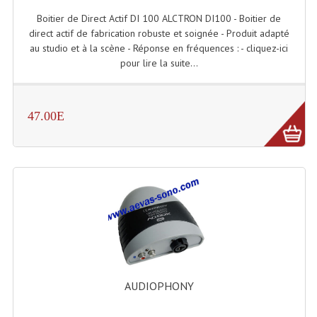
Boitier de Direct Actif DI 100 ALCTRON DI100 - Boitier de
Lampes Leds
direct actif de fabrication robuste et soignée - Produit adapté
au studio et à la scène - Réponse en fréquences : - cliquez-ici
Lampes PAR
pour lire la suite...
Lampes Théatre
47.00E
Les Packs Light
Lumières Noire
Lyres
Panneaux, Piste Danse À Leds
Petit Effets Lumineux
Projecteur De Gobo
AUDIOPHONY
Projecteur Extérieur Multifaisceaux