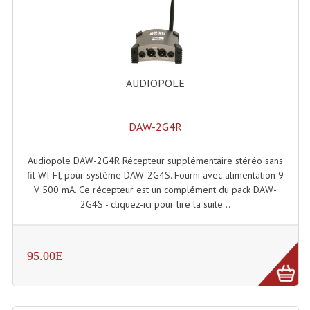
Angles Structure SC150
Angles Structure SD250
Angles Structure TRIO290
AUDIOPOLE
Angles Structure Triodéco
DAW-2G4R
Angles Trio Steel Acier
Cercle Monotube
Audiopole DAW-2G4R Récepteur supplémentaire stéréo sans
fil WI-FI, pour système DAW-2G4S. Fourni avec alimentation 9
Cercle Struct Carrée 290
V 500 mA. Ce récepteur est un complément du pack DAW-
2G4S - cliquez-ici pour lire la suite...
Cercle Struct SCC Carre
Cercle Struct Triangulaire290
95.00E
Crochets Et Accessoires
Embases Pour Structure