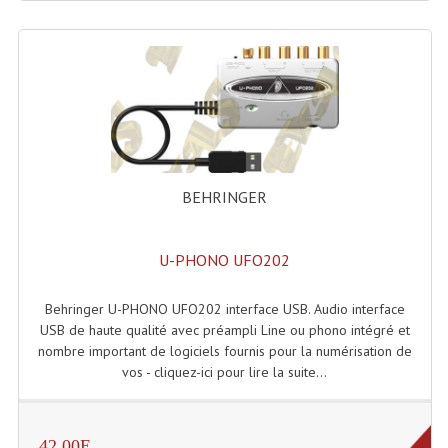
Lecteurs Cd À Plats
Lecteurs Cd À Plats Lecteur MP3
Lecteurs Double Cd Mixage Intégrée
Lecteurs Double Cd MP3
Lecteurs Lasers Simple Et Mp3 (rack 19")
BEHRINGER
Minidisc
U-PHONO UFO202
Digital Package Et Logiciel
Enregistreur Numérique
Behringer U-PHONO UFO202 interface USB. Audio interface
USB de haute qualité avec préampli Line ou phono intégré et
Platines Dvd Pour Dj
nombre important de logiciels fournis pour la numérisation de
vos - cliquez-ici pour lire la suite...
Platines Cassettes
Limiteur De Niveau Sonore
42.00E