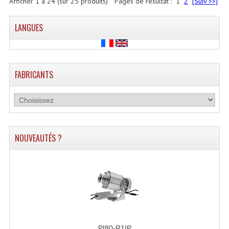
Afficher
1
à
24
(sur
25
produits)
Pages de résultat :
1
2
[Suiv >>]
LANGUES
FABRICANTS
NOUVEAUTÉS ?
PI80-R1IP