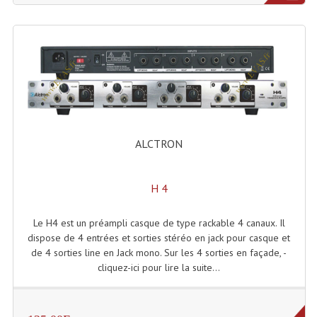
Tour De Travail Et Échafaudage
Flight-Case (s) Et Accessoires
Flight Case Plasma Et Écran LCD
Flight Case Régie
Flight Cases Platine Disque. Lecteurs CD
ALCTRON
Flight Malettes Consoles T. Mixages
H 4
Flight-Case CDs Et Disques Vinyls
Le H4 est un préampli casque de type rackable 4 canaux. Il
Flight-Case Pour Contrôleur DJ
dispose de 4 entrées et sorties stéréo en jack pour casque et
de 4 sorties line en Jack mono. Sur les 4 sorties en façade, -
Flight-Case Pour La Lumière
cliquez-ici pour lire la suite...
Malle Flight Multi-Usage
Meubles DJ