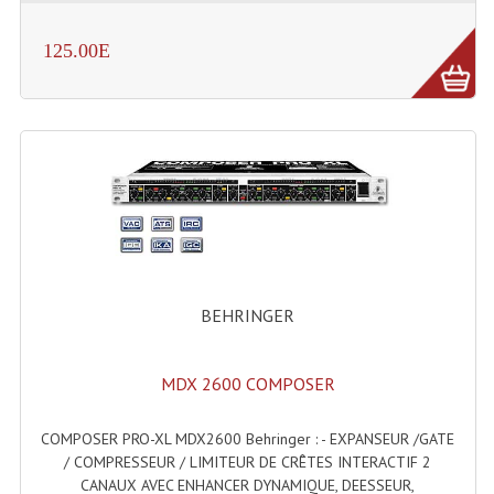
Machines À Brouillard
125.00E
Lanceur De Flammes Et Cartouche De Gaz
Machine À Etincelles Froides
Machines & Canon À Confettis
Machines À Bulles
Machines À Effet Brouillard
BEHRINGER
Machines À Fumée Lourde
Machines À Mousse, Neige, Liquides
MDX 2600 COMPOSER
Liquide À Brouillard
COMPOSER PRO-XL MDX2600 Behringer : - EXPANSEUR /GATE
Liquide À Bulles
/ COMPRESSEUR / LIMITEUR DE CRÊTES INTERACTIF 2
CANAUX AVEC ENHANCER DYNAMIQUE, DEESSEUR,
Liquide À Neige