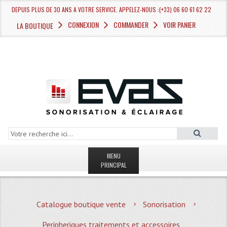
DEPUIS PLUS DE 30 ANS A VOTRE SERVICE. APPELEZ-NOUS :(+33) 06 60 61 62 22
CONNEXION
COMMANDER
VOIR PANIER
LA BOUTIQUE
MENU
PRINCIPAL
LA BOUTIQUE VENTE
Catalogue boutique vente
Sonorisation
MAGASIN
Peripheriques traitements et accessoires