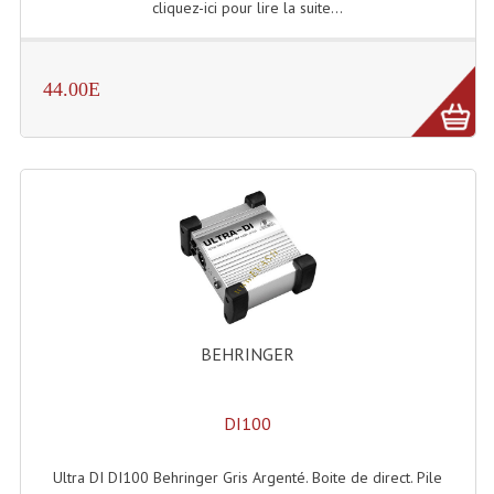
cliquez-ici pour lire la suite...
Effets LASERS
Laser Multi-Points
44.00E
Lasers (Effets Volumetriques)
Lasers D'extérieur Multi-Points
Effets Lumineux À Leds
Effets Lumineux, Centre De Piste
Effets Lumineux, Effets Disco
BEHRINGER
Electronique Commande Light
Blocs De Puissance
DI100
Chenillards Modulateurs
Ultra DI DI100 Behringer Gris Argenté. Boite de direct. Pile
Consoles Éclairage DMX