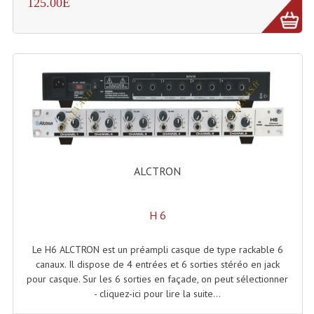
125.00E
Rack 19" PRO Betonex
Rack 19" Standard Betonex
Sac Trolley De Transport
Sacs & Housses De Transport
Valises Pour Clavier
Rack 19 Pouces Multiplis
ALCTRON
Accessoires Flight-Case Coins Roulettes
H 6
Rack 19" STYLE VSR (capot En L)
Le H6 ALCTRON est un préampli casque de type rackable 6
Machines À Effets Fumées, Mousses, Liquid
canaux. Il dispose de 4 entrées et 6 sorties stéréo en jack
pour casque. Sur les 6 sorties en façade, on peut sélectionner
Machines À Fumées
- cliquez-ici pour lire la suite...
Effets Projection Et Jet De CO2