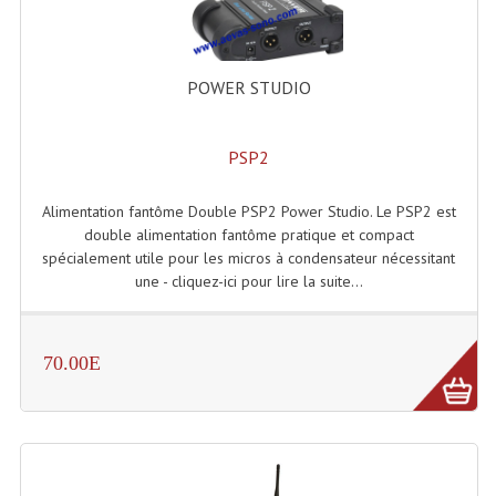
Système Boucle Magnétique
Structures, Pieds, Ponts...
POWER STUDIO
Angle AG20 Structure Contest
PSP2
Angle AG29 Structure Contest
Angle DECO22Q Structure Contest
Alimentation fantôme Double PSP2 Power Studio. Le PSP2 est
double alimentation fantôme pratique et compact
Angle DECOTRI Structure Contest
spécialement utile pour les micros à condensateur nécessitant
une - cliquez-ici pour lire la suite...
Angle DUO Structure Contest
Angles Structure ASD SX290
70.00E
Angles Structure ASD SZ 290
Angles Structure Duo290
Angles Structure QUATRO290