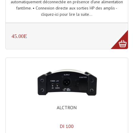
automatiquement déconnectée en présence d'une alimentation
fantôme. • Connexion directe aux sorties HP des amplis -
Dispatches
cliquez-ici pour lire la suite...
Filtres Et Divers
Flexibles Lumineux Leds
45.00E
Guirlandes Lumineuse
Gyrophares À Leds
Lampes Ampoules
Ampoules - Tubes Lumière Noire Black Gun
Lampes À Décharges
ALCTRON
Lampes De Couleurs
Lampes Dichroique
DI 100
Lampes Halogenes Divers