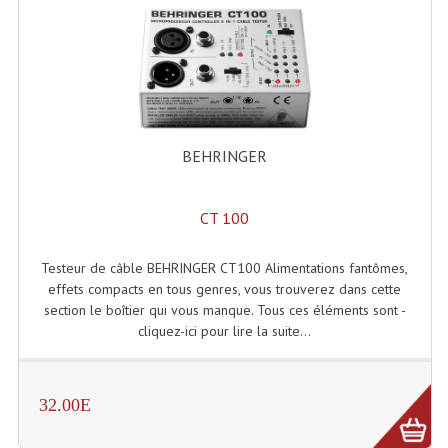
Enceintes Hifi
Enceintes Monitoring
Filtres Actifs, Correcteurs
Haut-Parleurs Moteurs Tweeters Filtres
BEHRINGER
Haut Parleurs Sono
CT 100
Filtres Passifs
Haut-Parleurs Amplis Guitare
Testeur de câble BEHRINGER CT100 Alimentations fantômes,
effets compacts en tous genres, vous trouverez dans cette
Moteurs Pavillons Pour Enceinte
section le boîtier qui vous manque. Tous ces éléments sont -
cliquez-ici pour lire la suite...
Tweeters Pour Enceintes
Lecteurs Audio & Sources
32.00E
Platines Disque Vinyles