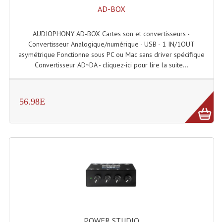
Projecteur Led Sur Batterie
AD-BOX
Projecteurs À Leds D'extérieurs
AUDIOPHONY AD-BOX Cartes son et convertisseurs -
Projecteurs Barres De Leds
Convertisseur Analogique/numérique - USB - 1 IN/1OUT
asymétrique Fonctionne sous PC ou Mac sans driver spécifique
Projecteurs Déco À Leds
Convertisseur AD~DA - cliquez-ici pour lire la suite...
Projecteurs Leds
56.98E
Projecteurs Plafonniers Et Encastrés
Projecteurs Théâtre Led
Projecteurs Traditionnels
Projecteurs Cycliodes
Projecteurs Découpes
Projecteurs Par : 16 À 64 Et Autres
POWER STUDIO