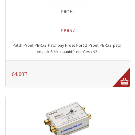
Connectiques, Prises Etc...
PROEL
Adaptateurs Audio
Divers Bricolage
PBR32
Divers Bricolage
Patch Proel PBR32 Patchbay Proel Pbr32 Proel PBR32 patch
en jack 6.35. quantité entrées : 32.
Haut-Parleurs Origine Sav
Membrannes De Haut Parleurs
64.00E
Pieces Détachées Sav
Public-Adress
Accessoires Public-Adress L100V
Amplificateurs (L 100v)
Enceintes Encastrables Ligne 100V 4-8 Ohm