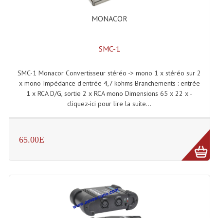
Enceintes Murales (Ligne 100V 16 - 8 Ohm)
MONACOR
Hp À Chambre De Compression
Lecteurs Mp3 Et CDs Sources
SMC-1
Microphone PA & Micro Pupitre
SMC-1 Monacor Convertisseur stéréo -> mono 1 x stéréo sur 2
x mono Impédance d'entrée 4,7 kohms Branchements : entrée
Projecteurs De Son
1 x RCA D/G, sortie 2 x RCA mono Dimensions 65 x 22 x -
cliquez-ici pour lire la suite...
Sono: Conférences Securité Visite Guidée
Système D'audio Guide
65.00E
Système D'interprétation Simultanée
Système De Conférence
Système Visite Guidée
Sonorisation Securité EN-54