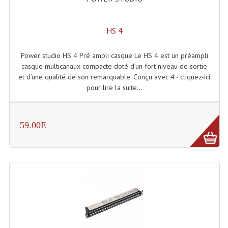
Projecteurs Poursuite
Projecteurs Théatre: Plan Convexe Fresnel
HS 4
Rampe De Spots
Power studio HS 4 Pré ampli casque Le HS 4 est un préampli
casque multicanaux compacte doté d’un fort niveau de sortie
Scanners
et d’une qualité de son remarquable. Conçu avec 4 - cliquez-ici
pour lire la suite...
Stroboscopes
Câbles, Connectiques.
59.00E
Câblage Electrique
Câble Rallonge DMX512 MIDI
Câbles Module, Cables Audio
Câble Multi-Paires Audio
Câbles Enceintes