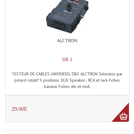
Enceintes Et Caissons Basses
Packs Sono
Enceintes Amplifiées Actives
ALCTRON
Enceintes, Système Amplifiés
Enceintes Passives Sono
DB 2
Retours De Scène
TESTEUR DE CABLES UNIVERSEL DB2 ALCTRON Selection par
Caisson De Basse Amplifié
potard rotatif 5 positions. XLR, Speakon , RCA et Jack Fiches
banana, Fiches din et midi.
Caissons De Basses
Enceinte Nomade Bluetooth
29.00E
Enceintes (Ecoutes De Studio)
Enceintes Autonomes Portables Amplifiées