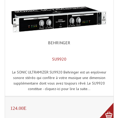
Grill Auto-Porté
Monotubes Et Angles 50mm
Pendrillon Et Ossature
Pieds De Levage
BEHRINGER
Ponts - Portiques
SU9920
Praticable Et Accessoires
Le SONIC ULTRAMIZER SU9920 Behringer est un enjoliveur
Structure Echelle 290 Asd
sonore stéréo qui confère à votre musique une dimension
Structure Et Angles Quatro Deco
supplémentaire dont vous avez toujours rêvé. Le SU9920
constitue - cliquez-ici pour lire la suite...
Structures
Structures Carrées
124.00E
Structures, Angles Sd150