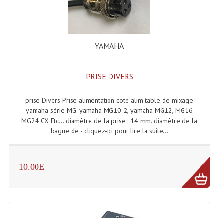
Accessoires Enceintes
Accessoires Micro, Pieds De Régie
Cellule (s)
YAMAHA
Diamants
PRISE DIVERS
Pieds D'enceintes
prise Divers Prise alimentation coté alim table de mixage
Selecteurs Audio Vidéo
yamaha série MG. yamaha MG10-2, yamaha MG12, MG16
MG24 CX Etc... diamètre de la prise : 14 mm. diamètre de la
Amplificateurs
bague de - cliquez-ici pour lire la suite...
Amplificateurs Multi-Canaux
Casques Stéréo
10.00E
Compresseurs , Limiteurs , Noise Gate
Egaliseur Egaliseurs