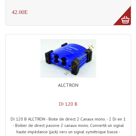
Système Sans Fil In-Ear Monitoring
42.00E
Table Mixages Et Contrôleurs & Consoles
Tables De Mixage DJ
Controleurs DJ USB / MP3
Consoles Sono Et Studio
Consoles Numériques
Consoles Amplifiées
ALCTRON
Lumière
DI 120 B
Boules À Facettes
DI 120 B ALCTRON - Boite de direct 2 Canaux mono. - 2 Di en 1
Changeurs De Couleurs
- Boitier de direct passive 2 canaux mono. Convertit un signal
haute impédance (jack) vers un signal symétrique basse -
Déco Light