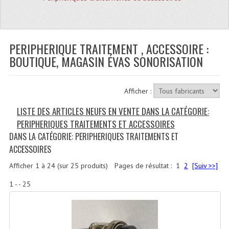
Quoi De Neuf?
Promotions
Plan Acces, Horaires.
PERIPHERIQUE TRAITEMENT , ACCESSOIRE :
BOUTIQUE, MAGASIN ÉVAS SONORISATION
Location De Matériel
Le Matériel D´occasion
Afficher :
Recherche Avancée
LISTE DES ARTICLES NEUFS EN VENTE DANS LA CATÉGORIE:
PERIPHERIQUES TRAITEMENTS ET ACCESSOIRES
Recevoir Nos Promotions
DANS LA CATÉGORIE: PERIPHERIQUES TRAITEMENTS ET
ACCESSOIRES
Faire Votre Devis
Afficher
1
à
24
(sur
25
produits)
Pages de résultat :
1
2
[Suiv >>]
CATÉGORIES
1 - - 25
Sonorisation
Accessoires Pieds Cellules Diamants