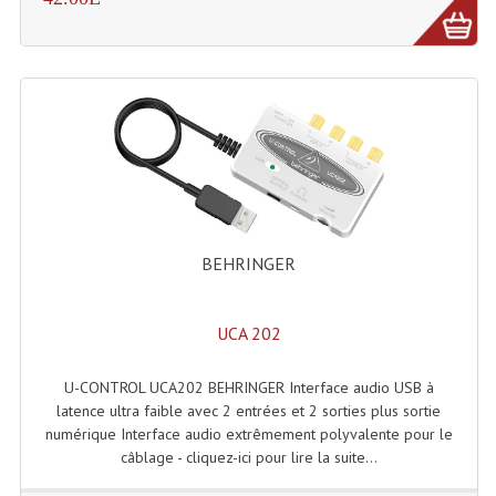
Microphones Scène Et Studio
Microphones Filaires
Micro Sans Fil HF VHF 200MHZ
Micro Sans Fil HF UHF 800MHZ
Micros De Studio
Microphones De Surface
BEHRINGER
Multi-Effets, Reverbes Etc...
UCA 202
Peripheriques Traitements Et Accessoires
U-CONTROL UCA202 BEHRINGER Interface audio USB à
Portes Voix Mégaphones
latence ultra faible avec 2 entrées et 2 sorties plus sortie
numérique Interface audio extrêmement polyvalente pour le
Pupitre Pour Discours
câblage - cliquez-ici pour lire la suite...
Samplers, Échantillonneurs