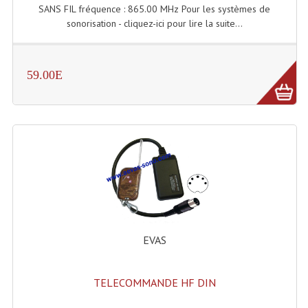
SANS FIL fréquence : 865.00 MHz Pour les systèmes de
Angles Structure SC150
sonorisation - cliquez-ici pour lire la suite...
Angles Structure SD250
Angles Structure TRIO290
59.00E
Angles Structure Triodéco
Angles Trio Steel Acier
Cercle Monotube
Cercle Struct Carrée 290
Cercle Struct SCC Carre
EVAS
Cercle Struct Triangulaire290
Crochets Et Accessoires
TELECOMMANDE HF DIN
Embases Pour Structure