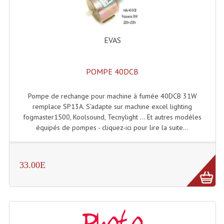
Dispatches
Filtres Et Divers
EVAS
Flexibles Lumineux Leds
POMPE 40DCB
Guirlandes Lumineuse
Pompe de rechange pour machine à fumée 40DCB 31W
Gyrophares À Leds
remplace SP13A. S'adapte sur machine excel lighting
fogmaster1500, Koolsound, Tecnylight ... Et autres modèles
Lampes Ampoules
équipés de pompes - cliquez-ici pour lire la suite...
Ampoules - Tubes Lumière Noire Black Gun
Lampes À Décharges
33.00E
Lampes De Couleurs
Lampes Dichroique
Lampes Halogenes Divers