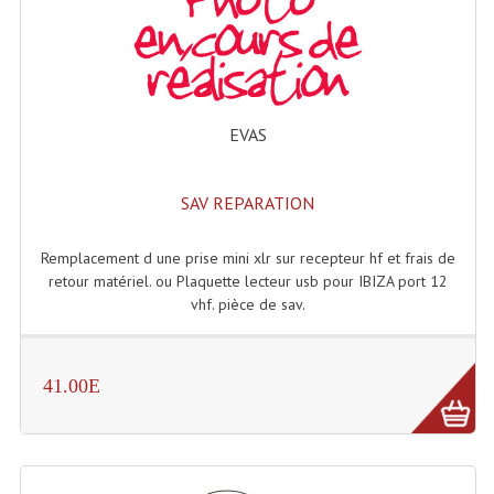
Lampes Leds
Lampes PAR
EVAS
Lampes Théatre
Les Packs Light
SAV REPARATION
Lumières Noire
Remplacement d une prise mini xlr sur recepteur hf et frais de
Lyres
retour matériel. ou Plaquette lecteur usb pour IBIZA port 12
vhf. pièce de sav.
Panneaux, Piste Danse À Leds
Petit Effets Lumineux
41.00E
Projecteur De Gobo
Projecteur Extérieur Multifaisceaux