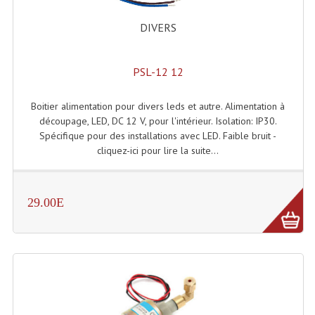
Effets LASERS
DIVERS
Laser Multi-Points
PSL-12 12
Lasers (Effets Volumetriques)
Boitier alimentation pour divers leds et autre. Alimentation à
Lasers D'extérieur Multi-Points
découpage, LED, DC 12 V, pour l'intérieur. Isolation: IP30.
Spécifique pour des installations avec LED. Faible bruit -
Effets Lumineux À Leds
cliquez-ici pour lire la suite...
Effets Lumineux, Centre De Piste
Effets Lumineux, Effets Disco
29.00E
Electronique Commande Light
Blocs De Puissance
Chenillards Modulateurs
Consoles Éclairage DMX