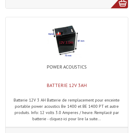
Connectiques, Prises Etc...
Adaptateurs Audio
Divers Bricolage
Divers Bricolage
Haut-Parleurs Origine Sav
Membrannes De Haut Parleurs
POWER ACOUSTICS
Pieces Détachées Sav
BATTERIE 12V 3AH
Public-Adress
Batterie 12V 3 AH Batterie de remplacement pour enceinte
Accessoires Public-Adress L100V
portable power acoustics Be 1400 et BE 1400 PT et autre
produits. Info: 12 volts 3.0 Amperes / heure. Remplacé par
Amplificateurs (L 100v)
batterie - cliquez-ici pour lire la suite...
Enceintes Encastrables Ligne 100V 4-8 Ohm