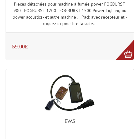
Pieces détachées pour machine à fumée power FOGBURST
Grill Auto-Porté
900 - FOGBURST 1200 - FOGBURST 1500 Power Lighting ou
power acoustics- et autre machine ... Pack avec recepteur et -
Monotubes Et Angles 50mm
cliquez-ici pour lire la suite...
Pendrillon Et Ossature
59.00E
Pieds De Levage
Ponts - Portiques
Praticable Et Accessoires
Structure Echelle 290 Asd
Structure Et Angles Quatro Deco
Structures
EVAS
Structures Carrées
Structures, Angles Sd150