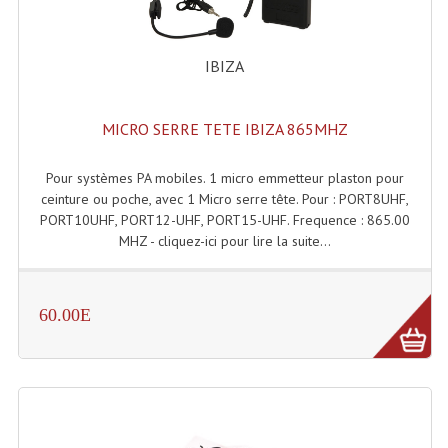
Liquides À Fumée
IBIZA
Liquides À Mousse
Nos Occasions Et Stock B
MICRO SERRE TETE IBIZA 865MHZ
Les Occasions
Pour systèmes PA mobiles. 1 micro emmetteur plaston pour
ceinture ou poche, avec 1 Micro serre tête. Pour : PORT8UHF,
Notre Stock B
PORT10UHF, PORT12-UHF, PORT15-UHF. Frequence : 865.00
MHZ - cliquez-ici pour lire la suite...
Karaoké Materiel Lecteur Etc...
Matériel Karaoké
60.00E
Disque DVD
Disque LD (30 Cm.)
TARIF ET CATALOGUE DE LOCATION