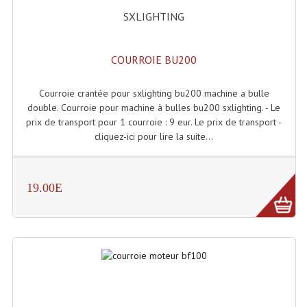
SXLIGHTING
Microphones Scène Et Studio
Microphones Filaires
COURROIE BU200
Micro Sans Fil HF VHF 200MHZ
Courroie crantée pour sxlighting bu200 machine a bulle
Micro Sans Fil HF UHF 800MHZ
double. Courroie pour machine à bulles bu200 sxlighting. - Le
prix de transport pour 1 courroie : 9 eur. Le prix de transport -
Micros De Studio
cliquez-ici pour lire la suite...
Microphones De Surface
Multi-Effets, Reverbes Etc...
19.00E
Peripheriques Traitements Et Accessoires
Portes Voix Mégaphones
Pupitre Pour Discours
Samplers, Échantillonneurs