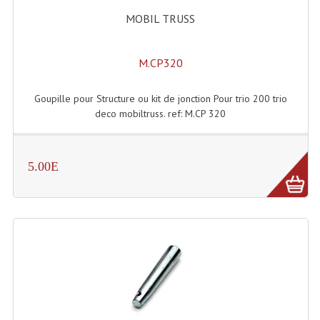
Enceintes Hifi
MOBIL TRUSS
Enceintes Monitoring
M.CP320
Filtres Actifs, Correcteurs
Goupille pour Structure ou kit de jonction Pour trio 200 trio
Haut-Parleurs Moteurs Tweeters Filtres
deco mobiltruss. ref: M.CP 320
Haut Parleurs Sono
Filtres Passifs
5.00E
Haut-Parleurs Amplis Guitare
Moteurs Pavillons Pour Enceinte
Tweeters Pour Enceintes
Lecteurs Audio & Sources
Platines Disque Vinyles