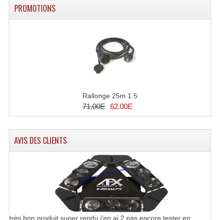
PROMOTIONS
Rallonge 25m 1.5
71.00E
62.00E
AVIS DES CLIENTS
très bon produit super rendu j'en ai 2 pas encore tester en ..