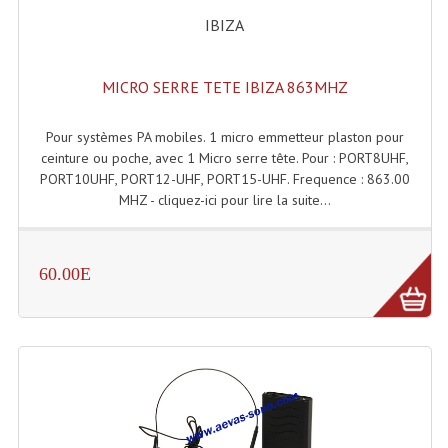
IBIZA
Machines À Brouillard
Lanceur De Flammes Et Cartouche De Gaz
MICRO SERRE TETE IBIZA 863MHZ
Machine À Etincelles Froides
Pour systèmes PA mobiles. 1 micro emmetteur plaston pour
ceinture ou poche, avec 1 Micro serre tête. Pour : PORT8UHF,
Machines & Canon À Confettis
PORT10UHF, PORT12-UHF, PORT15-UHF. Frequence : 863.00
MHZ - cliquez-ici pour lire la suite...
Machines À Bulles
Machines À Effet Brouillard
60.00E
Machines À Fumée Lourde
Machines À Mousse, Neige, Liquides
Liquide À Brouillard
Liquide À Bulles
Liquide À Neige