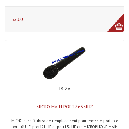
Système Boucle Magnétique
Structures, Pieds, Ponts...
52.00E
Angle AG20 Structure Contest
Angle AG29 Structure Contest
Angle DECO22Q Structure Contest
Angle DECOTRI Structure Contest
Angle DUO Structure Contest
IBIZA
Angles Structure ASD SX290
Angles Structure ASD SZ 290
MICRO MAIN PORT 865MHZ
Angles Structure Duo290
MICRO sans fil ibiza de remplacement pour enceinte portable
Angles Structure QUATRO290
port10UHF, port12UHF et port15UHF etc MICROPHONE MAIN