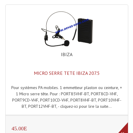
Projecteurs Poursuite
Projecteurs Théatre: Plan Convexe Fresnel
Rampe De Spots
Scanners
Stroboscopes
IBIZA
Câbles, Connectiques.
MICRO SERRE TETE IBIZA 207.5
Câblage Electrique
Pour systèmes PA mobiles. 1 emmetteur plaston ou ceinture, +
Câble Rallonge DMX512 MIDI
1 Micro serre tête. Pour : PORT85VHF-BT, PORT8CD-VHF,
Câbles Module, Cables Audio
PORT9CD-VHF, PORT10CD-VHF, PORT8VHF-BT, PORT10VHF-
BT, PORT12VHF-BT, - cliquez-ici pour lire la suite...
Câble Multi-Paires Audio
Câbles Enceintes
45.00E