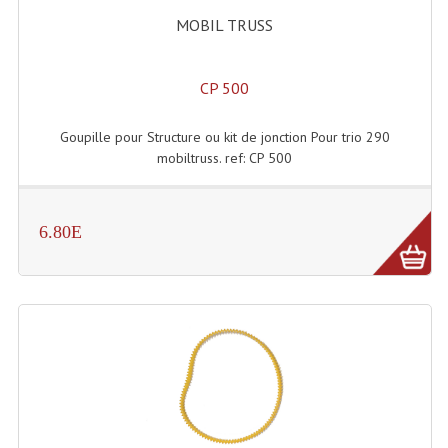
Lecteurs Cd À Plats
MOBIL TRUSS
Lecteurs Cd À Plats Lecteur MP3
CP 500
Lecteurs Double Cd Mixage Intégrée
Goupille pour Structure ou kit de jonction Pour trio 290
Lecteurs Double Cd MP3
mobiltruss. ref: CP 500
Lecteurs Lasers Simple Et Mp3 (rack 19")
Minidisc
6.80E
Digital Package Et Logiciel
Enregistreur Numérique
Platines Dvd Pour Dj
Platines Cassettes
Limiteur De Niveau Sonore