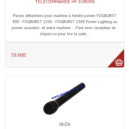
TELECOMMANDE HF EUROPA
Tour De Travail Et Échafaudage
Pieces détachées pour machine à fumée power FOGBURST
Flight-Case (s) Et Accessoires
900 - FOGBURST 1200 - FOGBURST 1500 Power Lighting ou
power acoustics- et autre machine ... Pack avec recepteur et -
Flight Case Plasma Et Écran LCD
cliquez-ici pour lire la suite...
Flight Case Régie
59.00E
Flight Cases Platine Disque. Lecteurs CD
Flight Malettes Consoles T. Mixages
Flight-Case CDs Et Disques Vinyls
Flight-Case Pour Contrôleur DJ
Flight-Case Pour La Lumière
Malle Flight Multi-Usage
IBIZA
Meubles DJ