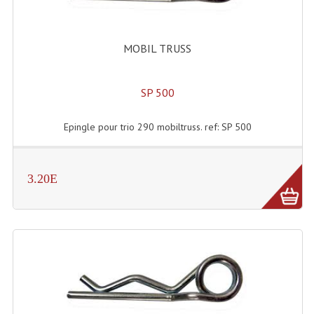
Accessoires Enceintes
Accessoires Micro, Pieds De Régie
MOBIL TRUSS
Cellule (s)
SP 500
Diamants
Pieds D'enceintes
Epingle pour trio 290 mobiltruss. ref: SP 500
Selecteurs Audio Vidéo
3.20E
Amplificateurs
Amplificateurs Multi-Canaux
Casques Stéréo
Compresseurs , Limiteurs , Noise Gate
Egaliseur Egaliseurs