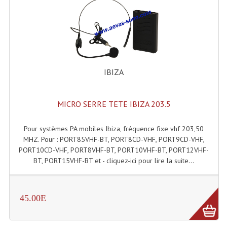
Projecteur Led Sur Batterie
Projecteurs À Leds D'extérieurs
Projecteurs Barres De Leds
Projecteurs Déco À Leds
IBIZA
Projecteurs Leds
MICRO SERRE TETE IBIZA 203.5
Projecteurs Plafonniers Et Encastrés
Projecteurs Théâtre Led
Pour systèmes PA mobiles Ibiza, fréquence fixe vhf 203,50
MHZ. Pour : PORT85VHF-BT, PORT8CD-VHF, PORT9CD-VHF,
Projecteurs Traditionnels
PORT10CD-VHF, PORT8VHF-BT, PORT10VHF-BT, PORT12VHF-
BT, PORT15VHF-BT et - cliquez-ici pour lire la suite...
Projecteurs Cycliodes
Projecteurs Découpes
45.00E
Projecteurs Par : 16 À 64 Et Autres