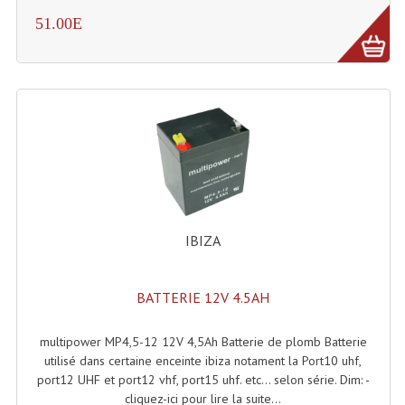
Enceintes Murales (Ligne 100V 16 - 8 Ohm)
51.00E
Hp À Chambre De Compression
Lecteurs Mp3 Et CDs Sources
Microphone PA & Micro Pupitre
Projecteurs De Son
Sono: Conférences Securité Visite Guidée
Système D'audio Guide
IBIZA
Système D'interprétation Simultanée
BATTERIE 12V 4.5AH
Système De Conférence
multipower MP4,5-12 12V 4,5Ah Batterie de plomb Batterie
Système Visite Guidée
utilisé dans certaine enceinte ibiza notament la Port10 uhf,
port12 UHF et port12 vhf, port15 uhf. etc... selon série. Dim: -
Sonorisation Securité EN-54
cliquez-ici pour lire la suite...