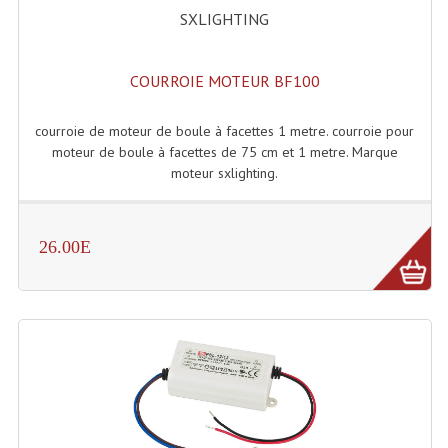
SXLIGHTING
Système Sans Fil In-Ear Monitoring
Table Mixages Et Contrôleurs & Consoles
COURROIE MOTEUR BF100
Tables De Mixage DJ
courroie de moteur de boule à facettes 1 metre. courroie pour
moteur de boule à facettes de 75 cm et 1 metre. Marque
Controleurs DJ USB / MP3
moteur sxlighting.
Consoles Sono Et Studio
Consoles Numériques
26.00E
Consoles Amplifiées
Lumière
Boules À Facettes
Changeurs De Couleurs
Déco Light