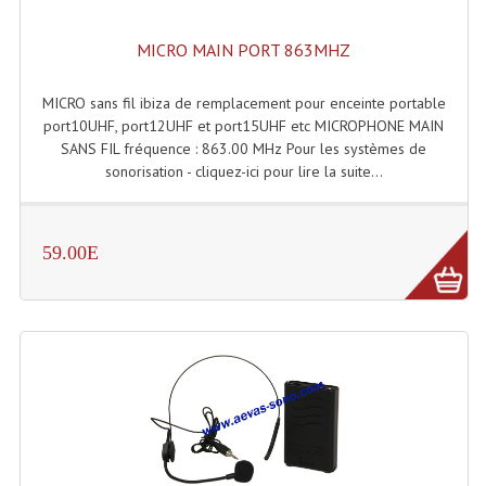
Rack 19" PRO Betonex
MICRO MAIN PORT 863MHZ
Rack 19" Standard Betonex
MICRO sans fil ibiza de remplacement pour enceinte portable
port10UHF, port12UHF et port15UHF etc MICROPHONE MAIN
Sac Trolley De Transport
SANS FIL fréquence : 863.00 MHz Pour les systèmes de
Sacs & Housses De Transport
sonorisation - cliquez-ici pour lire la suite...
Valises Pour Clavier
59.00E
Rack 19 Pouces Multiplis
Accessoires Flight-Case Coins Roulettes
Rack 19" STYLE VSR (capot En L)
Machines À Effets Fumées, Mousses, Liquid
Machines À Fumées
Effets Projection Et Jet De CO2