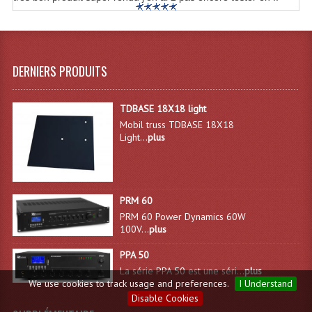
DERNIERS PRODUITS
TDBASE 18X18 light
Mobil truss TDBASE 18X18
Light...
plus
PRM 60
PRM 60 Power Dynamics 60W
100V...
plus
PPA 50
La série PPA 50 est une séri...
plus
We use cookies to track usage and preferences.
I Understand
Disable Cookies