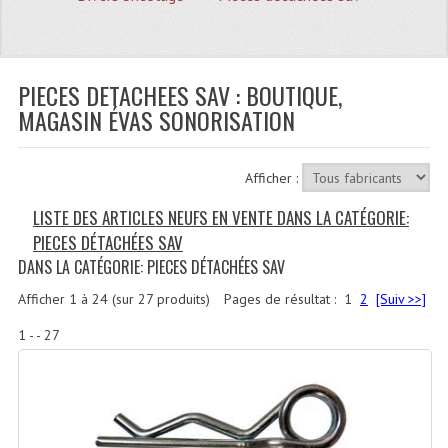
Quoi De Neuf?
Promotions
Plan Acces, Horaires.
PIECES DETACHEES SAV : BOUTIQUE,
MAGASIN ÉVAS SONORISATION
Location De Matériel
Le Matériel D´occasion
Afficher :
Recherche Avancée
LISTE DES ARTICLES NEUFS EN VENTE DANS LA CATÉGORIE:
PIECES DÉTACHÉES SAV
Recevoir Nos Promotions
DANS LA CATÉGORIE: PIECES DÉTACHÉES SAV
Faire Votre Devis
Afficher
1
à
24
(sur
27
produits)
Pages de résultat :
1
2
[Suiv >>]
CATÉGORIES
1 - - 27
Sonorisation
Accessoires Pieds Cellules Diamants