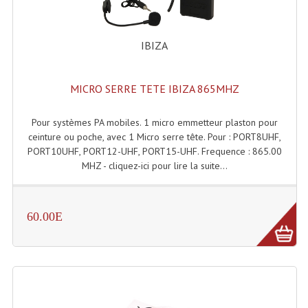
Liquides À Fumée
IBIZA
Liquides À Mousse
Nos Occasions Et Stock B
MICRO SERRE TETE IBIZA 865MHZ
Les Occasions
Pour systèmes PA mobiles. 1 micro emmetteur plaston pour
ceinture ou poche, avec 1 Micro serre tête. Pour : PORT8UHF,
Notre Stock B
PORT10UHF, PORT12-UHF, PORT15-UHF. Frequence : 865.00
MHZ - cliquez-ici pour lire la suite...
Karaoké Materiel Lecteur Etc...
Matériel Karaoké
60.00E
Disque DVD
Disque LD (30 Cm.)
TARIF ET CATALOGUE DE LOCATION