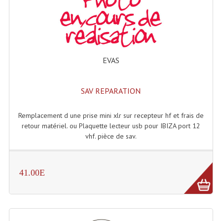
Lampes Leds
Lampes PAR
EVAS
Lampes Théatre
Les Packs Light
SAV REPARATION
Lumières Noire
Remplacement d une prise mini xlr sur recepteur hf et frais de
Lyres
retour matériel. ou Plaquette lecteur usb pour IBIZA port 12
vhf. pièce de sav.
Panneaux, Piste Danse À Leds
Petit Effets Lumineux
41.00E
Projecteur De Gobo
Projecteur Extérieur Multifaisceaux