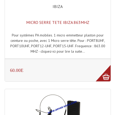
IBIZA
Machines À Brouillard
Lanceur De Flammes Et Cartouche De Gaz
MICRO SERRE TETE IBIZA 863MHZ
Machine À Etincelles Froides
Pour systèmes PA mobiles. 1 micro emmetteur plaston pour
ceinture ou poche, avec 1 Micro serre tête. Pour : PORT8UHF,
Machines & Canon À Confettis
PORT10UHF, PORT12-UHF, PORT15-UHF. Frequence : 863.00
MHZ - cliquez-ici pour lire la suite...
Machines À Bulles
Machines À Effet Brouillard
60.00E
Machines À Fumée Lourde
Machines À Mousse, Neige, Liquides
Liquide À Brouillard
Liquide À Bulles
Liquide À Neige