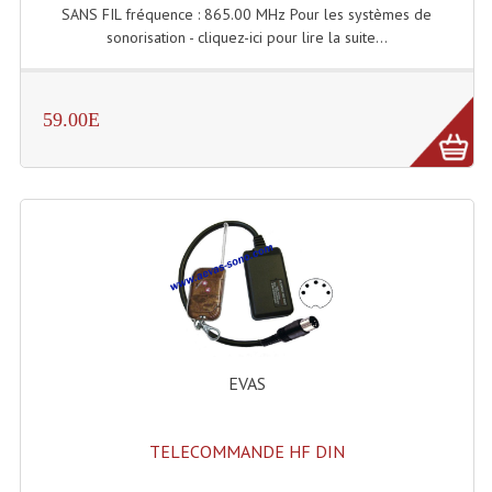
SANS FIL fréquence : 865.00 MHz Pour les systèmes de
Angles Structure SC150
sonorisation - cliquez-ici pour lire la suite...
Angles Structure SD250
Angles Structure TRIO290
59.00E
Angles Structure Triodéco
Angles Trio Steel Acier
Cercle Monotube
Cercle Struct Carrée 290
Cercle Struct SCC Carre
EVAS
Cercle Struct Triangulaire290
Crochets Et Accessoires
TELECOMMANDE HF DIN
Embases Pour Structure