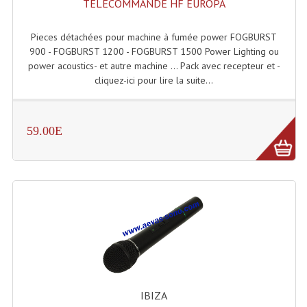
TELECOMMANDE HF EUROPA
Tour De Travail Et Échafaudage
Pieces détachées pour machine à fumée power FOGBURST
Flight-Case (s) Et Accessoires
900 - FOGBURST 1200 - FOGBURST 1500 Power Lighting ou
power acoustics- et autre machine ... Pack avec recepteur et -
Flight Case Plasma Et Écran LCD
cliquez-ici pour lire la suite...
Flight Case Régie
59.00E
Flight Cases Platine Disque. Lecteurs CD
Flight Malettes Consoles T. Mixages
Flight-Case CDs Et Disques Vinyls
Flight-Case Pour Contrôleur DJ
Flight-Case Pour La Lumière
Malle Flight Multi-Usage
IBIZA
Meubles DJ