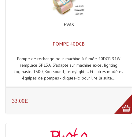
Dispatches
Filtres Et Divers
EVAS
Flexibles Lumineux Leds
POMPE 40DCB
Guirlandes Lumineuse
Pompe de rechange pour machine à fumée 40DCB 31W
Gyrophares À Leds
remplace SP13A. S'adapte sur machine excel lighting
fogmaster1500, Koolsound, Tecnylight ... Et autres modèles
Lampes Ampoules
équipés de pompes - cliquez-ici pour lire la suite...
Ampoules - Tubes Lumière Noire Black Gun
Lampes À Décharges
33.00E
Lampes De Couleurs
Lampes Dichroique
Lampes Halogenes Divers