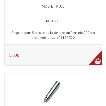
Enceintes Hifi
MOBIL TRUSS
Enceintes Monitoring
M.CP320
Filtres Actifs, Correcteurs
Goupille pour Structure ou kit de jonction Pour trio 200 trio
Haut-Parleurs Moteurs Tweeters Filtres
deco mobiltruss. ref: M.CP 320
Haut Parleurs Sono
Filtres Passifs
5.00E
Haut-Parleurs Amplis Guitare
Moteurs Pavillons Pour Enceinte
Tweeters Pour Enceintes
Lecteurs Audio & Sources
Platines Disque Vinyles