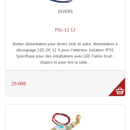
Effets LASERS
DIVERS
Laser Multi-Points
PSL-12 12
Lasers (Effets Volumetriques)
Boitier alimentation pour divers leds et autre. Alimentation à
Lasers D'extérieur Multi-Points
découpage, LED, DC 12 V, pour l'intérieur. Isolation: IP30.
Spécifique pour des installations avec LED. Faible bruit -
Effets Lumineux À Leds
cliquez-ici pour lire la suite...
Effets Lumineux, Centre De Piste
Effets Lumineux, Effets Disco
29.00E
Electronique Commande Light
Blocs De Puissance
Chenillards Modulateurs
Consoles Éclairage DMX