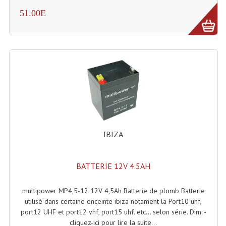
Enceintes Murales (Ligne 100V 16 - 8 Ohm)
51.00E
Hp À Chambre De Compression
Lecteurs Mp3 Et CDs Sources
Microphone PA & Micro Pupitre
Projecteurs De Son
Sono: Conférences Securité Visite Guidée
Système D'audio Guide
IBIZA
Système D'interprétation Simultanée
BATTERIE 12V 4.5AH
Système De Conférence
multipower MP4,5-12 12V 4,5Ah Batterie de plomb Batterie
Système Visite Guidée
utilisé dans certaine enceinte ibiza notament la Port10 uhf,
port12 UHF et port12 vhf, port15 uhf. etc... selon série. Dim: -
Sonorisation Securité EN-54
cliquez-ici pour lire la suite...