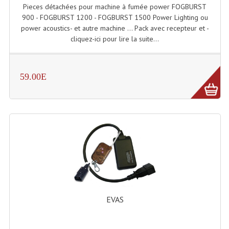
Pieces détachées pour machine à fumée power FOGBURST
Grill Auto-Porté
900 - FOGBURST 1200 - FOGBURST 1500 Power Lighting ou
power acoustics- et autre machine ... Pack avec recepteur et -
Monotubes Et Angles 50mm
cliquez-ici pour lire la suite...
Pendrillon Et Ossature
59.00E
Pieds De Levage
Ponts - Portiques
Praticable Et Accessoires
Structure Echelle 290 Asd
Structure Et Angles Quatro Deco
Structures
EVAS
Structures Carrées
Structures, Angles Sd150