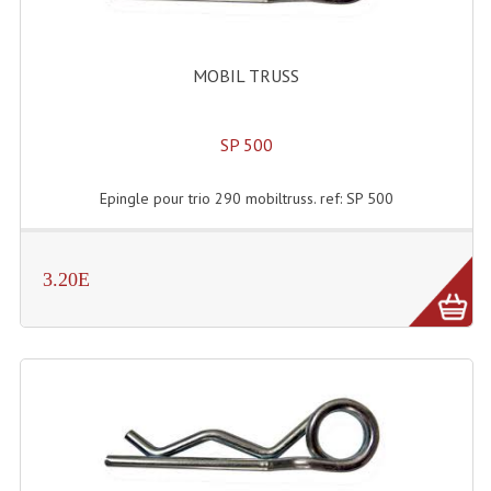
Accessoires Enceintes
Accessoires Micro, Pieds De Régie
MOBIL TRUSS
Cellule (s)
SP 500
Diamants
Pieds D'enceintes
Epingle pour trio 290 mobiltruss. ref: SP 500
Selecteurs Audio Vidéo
3.20E
Amplificateurs
Amplificateurs Multi-Canaux
Casques Stéréo
Compresseurs , Limiteurs , Noise Gate
Egaliseur Egaliseurs