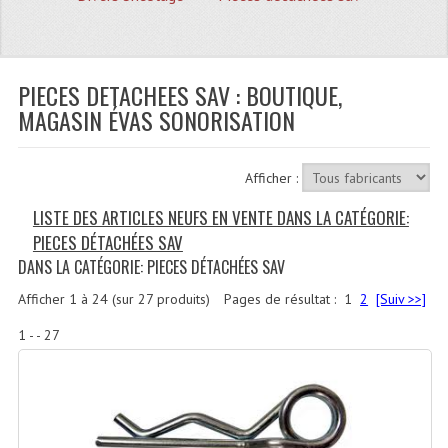
Quoi De Neuf?
Promotions
Plan Acces, Horaires.
PIECES DETACHEES SAV : BOUTIQUE,
MAGASIN ÉVAS SONORISATION
Location De Matériel
Le Matériel D´occasion
Afficher :
Recherche Avancée
LISTE DES ARTICLES NEUFS EN VENTE DANS LA CATÉGORIE:
PIECES DÉTACHÉES SAV
Recevoir Nos Promotions
DANS LA CATÉGORIE: PIECES DÉTACHÉES SAV
Faire Votre Devis
Afficher
1
à
24
(sur
27
produits)
Pages de résultat :
1
2
[Suiv >>]
CATÉGORIES
1 - - 27
Sonorisation
Accessoires Pieds Cellules Diamants