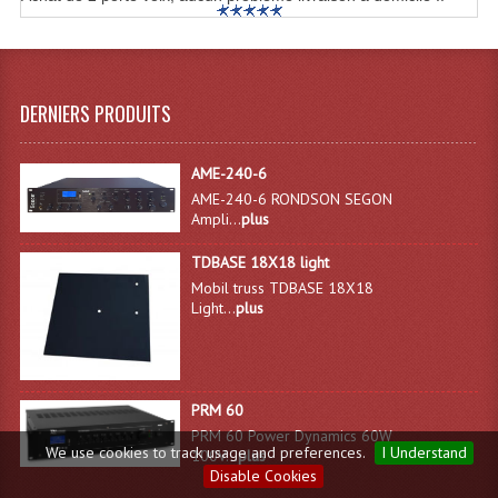
DERNIERS PRODUITS
AME-240-6
AME-240-6 RONDSON SEGON
Ampli...
plus
TDBASE 18X18 light
Mobil truss TDBASE 18X18
Light...
plus
PRM 60
PRM 60 Power Dynamics 60W
We use cookies to track usage and preferences.
I Understand
100V...
plus
Disable Cookies