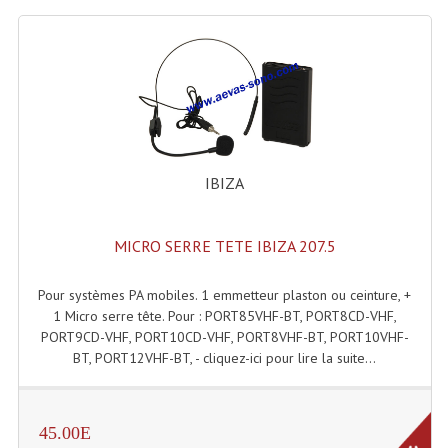
Projecteurs Poursuite
Projecteurs Théatre: Plan Convexe Fresnel
Rampe De Spots
Scanners
Stroboscopes
IBIZA
Câbles, Connectiques.
MICRO SERRE TETE IBIZA 207.5
Câblage Electrique
Pour systèmes PA mobiles. 1 emmetteur plaston ou ceinture, +
Câble Rallonge DMX512 MIDI
1 Micro serre tête. Pour : PORT85VHF-BT, PORT8CD-VHF,
Câbles Module, Cables Audio
PORT9CD-VHF, PORT10CD-VHF, PORT8VHF-BT, PORT10VHF-
BT, PORT12VHF-BT, - cliquez-ici pour lire la suite...
Câble Multi-Paires Audio
Câbles Enceintes
45.00E