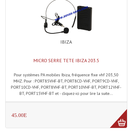
Projecteur Led Sur Batterie
Projecteurs À Leds D'extérieurs
Projecteurs Barres De Leds
Projecteurs Déco À Leds
IBIZA
Projecteurs Leds
MICRO SERRE TETE IBIZA 203.5
Projecteurs Plafonniers Et Encastrés
Projecteurs Théâtre Led
Pour systèmes PA mobiles Ibiza, fréquence fixe vhf 203,50
MHZ. Pour : PORT85VHF-BT, PORT8CD-VHF, PORT9CD-VHF,
Projecteurs Traditionnels
PORT10CD-VHF, PORT8VHF-BT, PORT10VHF-BT, PORT12VHF-
BT, PORT15VHF-BT et - cliquez-ici pour lire la suite...
Projecteurs Cycliodes
Projecteurs Découpes
45.00E
Projecteurs Par : 16 À 64 Et Autres