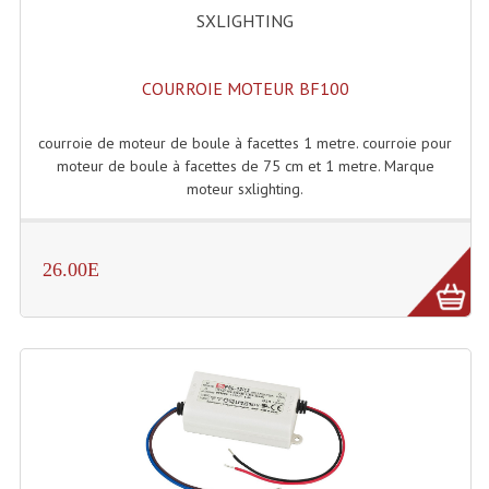
SXLIGHTING
Système Sans Fil In-Ear Monitoring
Table Mixages Et Contrôleurs & Consoles
COURROIE MOTEUR BF100
Tables De Mixage DJ
courroie de moteur de boule à facettes 1 metre. courroie pour
moteur de boule à facettes de 75 cm et 1 metre. Marque
Controleurs DJ USB / MP3
moteur sxlighting.
Consoles Sono Et Studio
Consoles Numériques
26.00E
Consoles Amplifiées
Lumière
Boules À Facettes
Changeurs De Couleurs
Déco Light