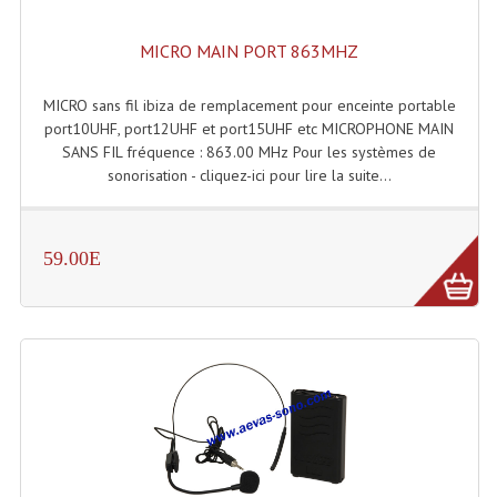
Rack 19" PRO Betonex
MICRO MAIN PORT 863MHZ
Rack 19" Standard Betonex
MICRO sans fil ibiza de remplacement pour enceinte portable
port10UHF, port12UHF et port15UHF etc MICROPHONE MAIN
Sac Trolley De Transport
SANS FIL fréquence : 863.00 MHz Pour les systèmes de
Sacs & Housses De Transport
sonorisation - cliquez-ici pour lire la suite...
Valises Pour Clavier
59.00E
Rack 19 Pouces Multiplis
Accessoires Flight-Case Coins Roulettes
Rack 19" STYLE VSR (capot En L)
Machines À Effets Fumées, Mousses, Liquid
Machines À Fumées
Effets Projection Et Jet De CO2