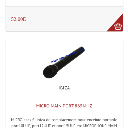
Système Boucle Magnétique
Structures, Pieds, Ponts...
52.00E
Angle AG20 Structure Contest
Angle AG29 Structure Contest
Angle DECO22Q Structure Contest
Angle DECOTRI Structure Contest
Angle DUO Structure Contest
IBIZA
Angles Structure ASD SX290
Angles Structure ASD SZ 290
MICRO MAIN PORT 865MHZ
Angles Structure Duo290
MICRO sans fil ibiza de remplacement pour enceinte portable
Angles Structure QUATRO290
port10UHF, port12UHF et port15UHF etc MICROPHONE MAIN