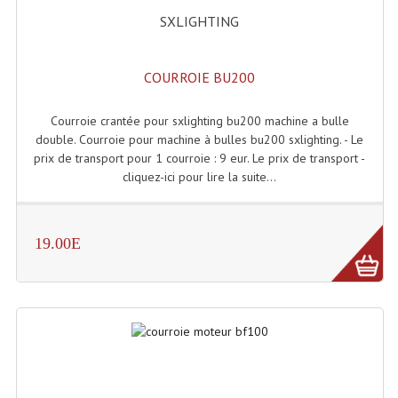
SXLIGHTING
Microphones Scène Et Studio
Microphones Filaires
COURROIE BU200
Micro Sans Fil HF VHF 200MHZ
Courroie crantée pour sxlighting bu200 machine a bulle
Micro Sans Fil HF UHF 800MHZ
double. Courroie pour machine à bulles bu200 sxlighting. - Le
prix de transport pour 1 courroie : 9 eur. Le prix de transport -
Micros De Studio
cliquez-ici pour lire la suite...
Microphones De Surface
Multi-Effets, Reverbes Etc...
19.00E
Peripheriques Traitements Et Accessoires
Portes Voix Mégaphones
Pupitre Pour Discours
Samplers, Échantillonneurs