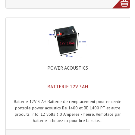
Connectiques, Prises Etc...
Adaptateurs Audio
Divers Bricolage
Divers Bricolage
Haut-Parleurs Origine Sav
Membrannes De Haut Parleurs
POWER ACOUSTICS
Pieces Détachées Sav
BATTERIE 12V 3AH
Public-Adress
Batterie 12V 3 AH Batterie de remplacement pour enceinte
Accessoires Public-Adress L100V
portable power acoustics Be 1400 et BE 1400 PT et autre
produits. Info: 12 volts 3.0 Amperes / heure. Remplacé par
Amplificateurs (L 100v)
batterie - cliquez-ici pour lire la suite...
Enceintes Encastrables Ligne 100V 4-8 Ohm