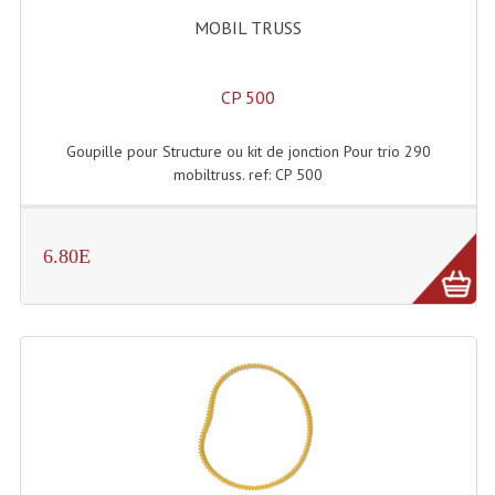
Lecteurs Cd À Plats
MOBIL TRUSS
Lecteurs Cd À Plats Lecteur MP3
CP 500
Lecteurs Double Cd Mixage Intégrée
Goupille pour Structure ou kit de jonction Pour trio 290
Lecteurs Double Cd MP3
mobiltruss. ref: CP 500
Lecteurs Lasers Simple Et Mp3 (rack 19")
Minidisc
6.80E
Digital Package Et Logiciel
Enregistreur Numérique
Platines Dvd Pour Dj
Platines Cassettes
Limiteur De Niveau Sonore