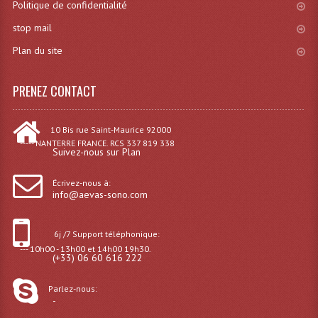
Politique de confidentialité
stop mail
Machines À Brouillard
Plan du site
Lanceur De Flammes Et Cartouche De Gaz
Machine À Etincelles Froides
PRENEZ CONTACT
Machines & Canon À Confettis
10 Bis rue Saint-Maurice 92000
----- NANTERRE FRANCE. RCS 337 819 338
Machines À Bulles
Suivez-nous sur Plan
Machines À Effet Brouillard
Écrivez-nous à:
info@aevas-sono.com
Machines À Fumée Lourde
Machines À Mousse, Neige, Liquides
6j /7 Support téléphonique:
--- 10h00 - 13h00 et 14h00 19h30.
(+33) 06 60 616 222
Liquide À Brouillard
Parlez-nous:
Liquide À Bulles
-
Liquide À Neige