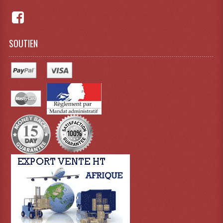
Liquides À Fumée
SOUTIEN
Liquides À Mousse
Nos Occasions Et Stock B
Les Occasions
Notre Stock B
Karaoké Materiel Lecteur Etc...
Matériel Karaoké
Disque DVD
Disque LD (30 Cm.)
TARIF ET CATALOGUE DE LOCATION