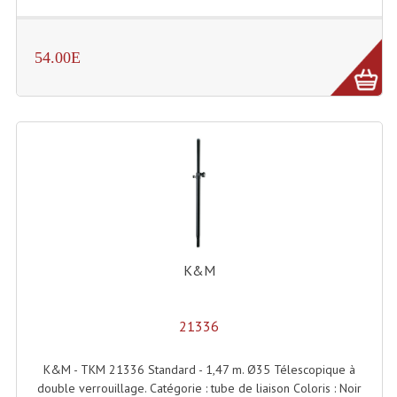
Lecteurs Cd À Plats
Lecteurs Cd À Plats Lecteur MP3
54.00E
Lecteurs Double Cd Mixage Intégrée
Lecteurs Double Cd MP3
Lecteurs Lasers Simple Et Mp3 (rack 19")
Minidisc
Digital Package Et Logiciel
K&M
Enregistreur Numérique
Platines Dvd Pour Dj
21336
Platines Cassettes
K&M - TKM 21336 Standard - 1,47 m. Ø35 Télescopique à
Limiteur De Niveau Sonore
double verrouillage. Catégorie : tube de liaison Coloris : Noir