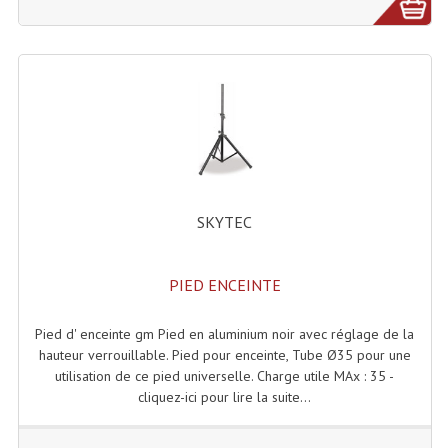
Enceintes Et Caissons Basses
Packs Sono
Enceintes Amplifiées Actives
Enceintes, Système Amplifiés
Enceintes Passives Sono
Retours De Scène
SKYTEC
Caisson De Basse Amplifié
PIED ENCEINTE
Caissons De Basses
Pied d' enceinte gm Pied en aluminium noir avec réglage de la
Enceinte Nomade Bluetooth
hauteur verrouillable. Pied pour enceinte, Tube Ø35 pour une
utilisation de ce pied universelle. Charge utile MAx : 35 -
Enceintes (Ecoutes De Studio)
cliquez-ici pour lire la suite...
Enceintes Autonomes Portables Amplifiées