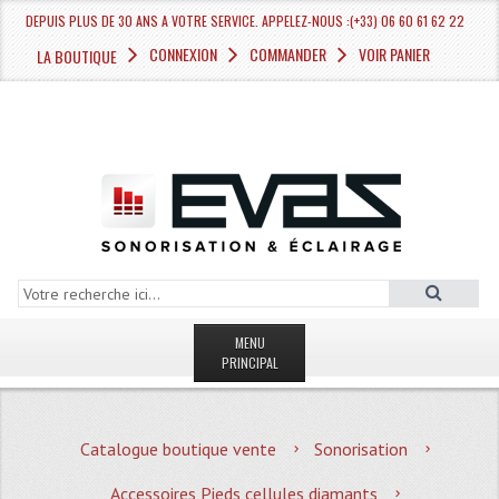
DEPUIS PLUS DE 30 ANS A VOTRE SERVICE. APPELEZ-NOUS :(+33) 06 60 61 62 22
CONNEXION
COMMANDER
VOIR PANIER
LA BOUTIQUE
MENU
PRINCIPAL
LA BOUTIQUE VENTE
Catalogue boutique vente
Sonorisation
MAGASIN
Accessoires Pieds cellules diamants