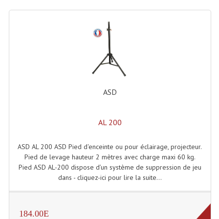
Enceintes Murales (Ligne 100V 16 - 8 Ohm)
Hp À Chambre De Compression
Lecteurs Mp3 Et CDs Sources
Microphone PA & Micro Pupitre
Projecteurs De Son
ASD
Sono: Conférences Securité Visite Guidée
AL 200
Système D'audio Guide
ASD AL 200 ASD Pied d'enceinte ou pour éclairage, projecteur.
Système D'interprétation Simultanée
Pied de levage hauteur 2 mètres avec charge maxi 60 kg.
Pied ASD AL-200 dispose d’un système de suppression de jeu
Système De Conférence
dans - cliquez-ici pour lire la suite...
Système Visite Guidée
Sonorisation Securité EN-54
184.00E