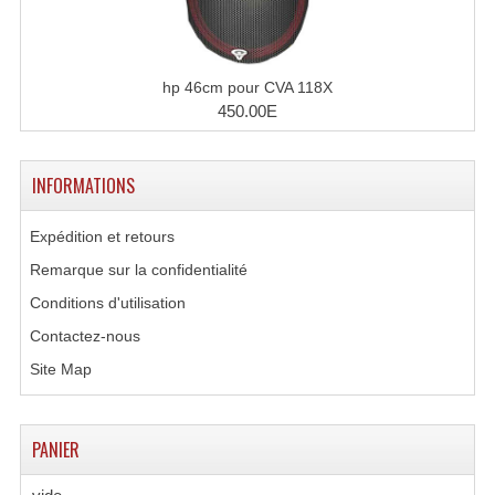
Angles Structure SC150
Angles Structure SD250
hp 46cm pour CVA 118X
450.00E
Angles Structure TRIO290
Angles Structure Triodéco
INFORMATIONS
Angles Trio Steel Acier
Expédition et retours
Cercle Monotube
Remarque sur la confidentialité
Cercle Struct Carrée 290
Conditions d'utilisation
Contactez-nous
Cercle Struct SCC Carre
Site Map
Cercle Struct Triangulaire290
Crochets Et Accessoires
PANIER
Embases Pour Structure