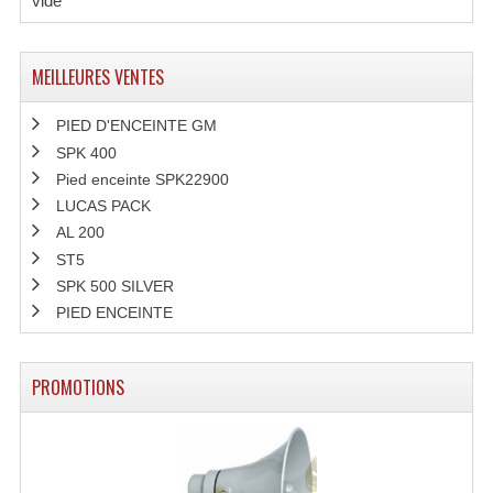
vide
Grill Auto-Porté
MEILLEURES VENTES
Monotubes Et Angles 50mm
Pendrillon Et Ossature
PIED D'ENCEINTE GM
SPK 400
Pieds De Levage
Pied enceinte SPK22900
LUCAS PACK
Ponts - Portiques
AL 200
Praticable Et Accessoires
ST5
SPK 500 SILVER
Structure Echelle 290 Asd
PIED ENCEINTE
Structure Et Angles Quatro Deco
PROMOTIONS
Structures
Structures Carrées
Structures, Angles Sd150