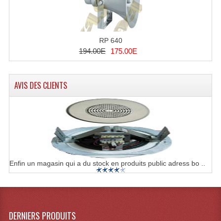
Tour De Travail Et Échafaudage
Flight-Case (s) Et Accessoires
RP 640
194.00E
175.00E
Flight Case Plasma Et Écran LCD
Flight Case Régie
AVIS DES CLIENTS
Flight Cases Platine Disque. Lecteurs CD
Flight Malettes Consoles T. Mixages
Flight-Case CDs Et Disques Vinyls
Flight-Case Pour Contrôleur DJ
Enfin un magasin qui a du stock en produits public adress bo ..
Flight-Case Pour La Lumière
Malle Flight Multi-Usage
DERNIERS PRODUITS
Meubles DJ