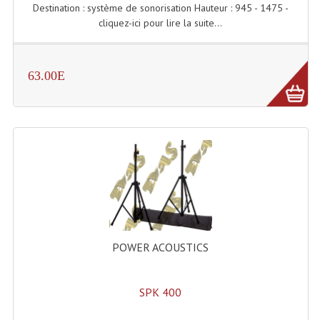
Destination : système de sonorisation Hauteur : 945 - 1475 -
Microphones Scène Et Studio
cliquez-ici pour lire la suite...
Microphones Filaires
63.00E
Micro Sans Fil HF VHF 200MHZ
Micro Sans Fil HF UHF 800MHZ
Micros De Studio
Microphones De Surface
Multi-Effets, Reverbes Etc...
Peripheriques Traitements Et Accessoires
POWER ACOUSTICS
Portes Voix Mégaphones
Pupitre Pour Discours
SPK 400
Samplers, Échantillonneurs