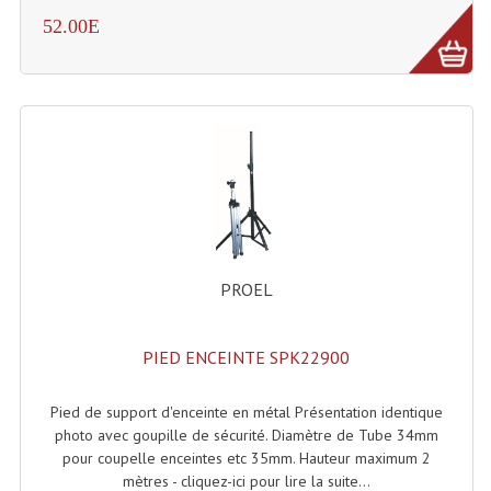
Enceintes Hifi
52.00E
Enceintes Monitoring
Filtres Actifs, Correcteurs
Haut-Parleurs Moteurs Tweeters Filtres
Haut Parleurs Sono
Filtres Passifs
PROEL
Haut-Parleurs Amplis Guitare
Moteurs Pavillons Pour Enceinte
PIED ENCEINTE SPK22900
Tweeters Pour Enceintes
Pied de support d'enceinte en métal Présentation identique
Lecteurs Audio & Sources
photo avec goupille de sécurité. Diamètre de Tube 34mm
pour coupelle enceintes etc 35mm. Hauteur maximum 2
Platines Disque Vinyles
mètres - cliquez-ici pour lire la suite...