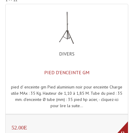
Accessoires Enceintes
Accessoires Micro, Pieds De Régie
Cellule (s)
Diamants
Pieds D'enceintes
DIVERS
Selecteurs Audio Vidéo
PIED D'ENCEINTE GM
Amplificateurs
pied d' enceinte gm Pied aluminium noir pour enceinte Charge
Amplificateurs Multi-Canaux
utile MAx : 35 Kg. Hauteur de 1,10 à 1,85 M. Tube du pied : 35
mm. d'enceinte Ø tube (mm) : 35 pied hp acier, - cliquez-ici
Casques Stéréo
pour lire la suite...
Compresseurs , Limiteurs , Noise Gate
Egaliseur Egaliseurs
52.00E