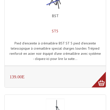
Projecteur Led Sur Batterie
Projecteurs À Leds D'extérieurs
BST
Projecteurs Barres De Leds
ST5
Projecteurs Déco À Leds
Projecteurs Leds
Pied d'enceinte à crémaillère BST ST 5 pied d'enceinte
telescopique à cremaillère special charges lourdes Trépied
Projecteurs Plafonniers Et Encastrés
renforcé en acier noir équipé d'une crémaillère avec système
- cliquez-ici pour lire la suite...
Projecteurs Théâtre Led
Projecteurs Traditionnels
139.00E
Projecteurs Cycliodes
Projecteurs Découpes
Projecteurs Par : 16 À 64 Et Autres