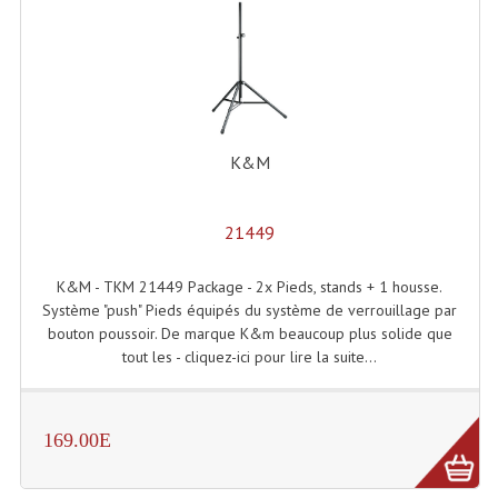
Connectiques, Prises Etc...
Adaptateurs Audio
Divers Bricolage
Divers Bricolage
K&M
Haut-Parleurs Origine Sav
21449
Membrannes De Haut Parleurs
K&M - TKM 21449 Package - 2x Pieds, stands + 1 housse.
Pieces Détachées Sav
Système "push" Pieds équipés du système de verrouillage par
Public-Adress
bouton poussoir. De marque K&m beaucoup plus solide que
tout les - cliquez-ici pour lire la suite...
Accessoires Public-Adress L100V
Amplificateurs (L 100v)
169.00E
Enceintes Encastrables Ligne 100V 4-8 Ohm