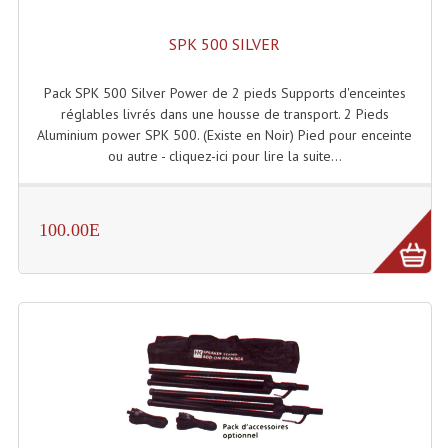
Dispatches
SPK 500 SILVER
Filtres Et Divers
Pack SPK 500 Silver Power de 2 pieds Supports d'enceintes
réglables livrés dans une housse de transport. 2 Pieds
Flexibles Lumineux Leds
Aluminium power SPK 500. (Existe en Noir) Pied pour enceinte
ou autre - cliquez-ici pour lire la suite...
Guirlandes Lumineuse
Gyrophares À Leds
100.00E
Lampes Ampoules
Ampoules - Tubes Lumière Noire Black Gun
Lampes À Décharges
Lampes De Couleurs
Lampes Dichroique
Lampes Halogenes Divers