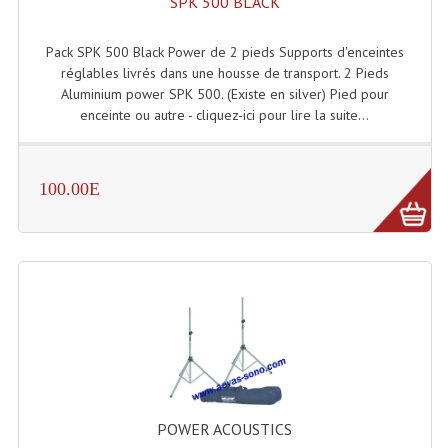
SPK 500 BLACK
Effets LASERS
Pack SPK 500 Black Power de 2 pieds Supports d'enceintes
réglables livrés dans une housse de transport. 2 Pieds
Laser Multi-Points
Aluminium power SPK 500. (Existe en silver) Pied pour
enceinte ou autre - cliquez-ici pour lire la suite...
Lasers (Effets Volumetriques)
Lasers D'extérieur Multi-Points
100.00E
Effets Lumineux À Leds
Effets Lumineux, Centre De Piste
Effets Lumineux, Effets Disco
Electronique Commande Light
Blocs De Puissance
Chenillards Modulateurs
POWER ACOUSTICS
Consoles Éclairage DMX