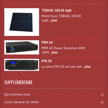
Rack 19" PRO Betonex
TDBASE 18X18 light
Mobil truss TDBASE 18X18
Rack 19" Standard Betonex
Light...
plus
Sac Trolley De Transport
Sacs & Housses De Transport
PRM 60
PRM 60 Power Dynamics 60W
Valises Pour Clavier
100V...
plus
Rack 19 Pouces Multiplis
PPA 50
La série PPA 50 est une séri...
plus
Accessoires Flight-Case Coins Roulettes
Rack 19" STYLE VSR (capot En L)
SUPPLÉMENTAIRE
Machines À Effets Fumées, Mousses, Liquid
Qui sommes-nous
Machines À Fumées
Cond. General de Vente
Effets Projection Et Jet De CO2