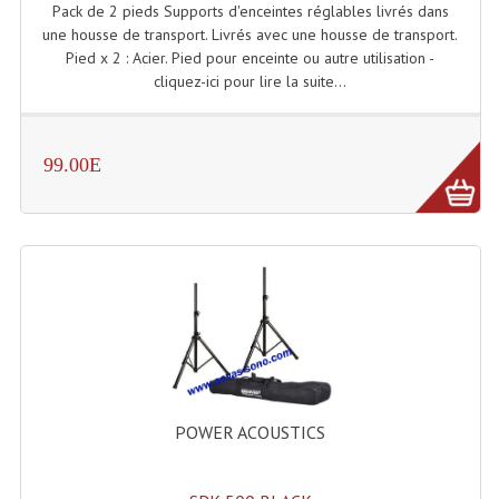
Pack de 2 pieds Supports d'enceintes réglables livrés dans
Système Sans Fil In-Ear Monitoring
une housse de transport. Livrés avec une housse de transport.
Pied x 2 : Acier. Pied pour enceinte ou autre utilisation -
Table Mixages Et Contrôleurs & Consoles
cliquez-ici pour lire la suite...
Tables De Mixage DJ
99.00E
Controleurs DJ USB / MP3
Consoles Sono Et Studio
Consoles Numériques
Consoles Amplifiées
Lumière
Boules À Facettes
POWER ACOUSTICS
Changeurs De Couleurs
Déco Light