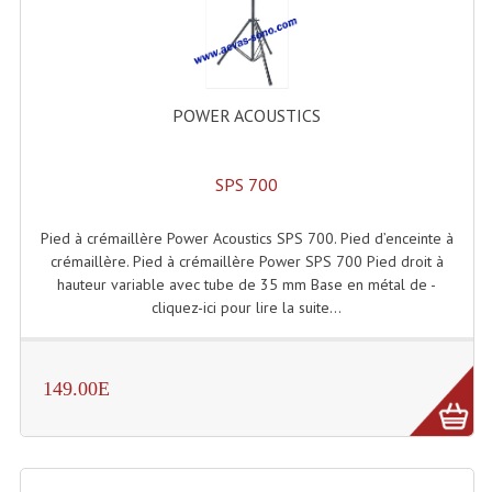
Projecteurs Poursuite
Projecteurs Théatre: Plan Convexe Fresnel
Rampe De Spots
POWER ACOUSTICS
Scanners
SPS 700
Stroboscopes
Câbles, Connectiques.
Pied à crémaillère Power Acoustics SPS 700. Pied d’enceinte à
crémaillère. Pied à crémaillère Power SPS 700 Pied droit à
Câblage Electrique
hauteur variable avec tube de 35 mm Base en métal de -
cliquez-ici pour lire la suite...
Câble Rallonge DMX512 MIDI
Câbles Module, Cables Audio
149.00E
Câble Multi-Paires Audio
Câbles Enceintes