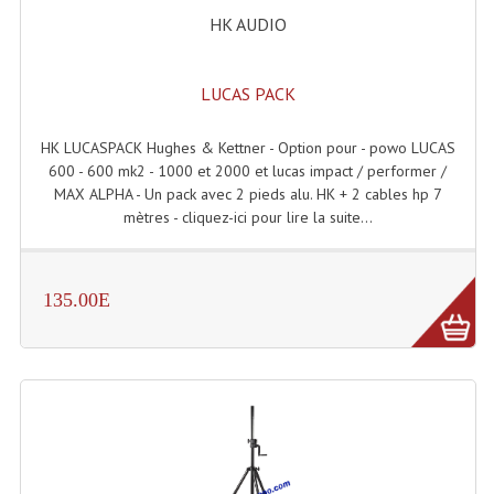
HK AUDIO
Lampes Leds
Lampes PAR
LUCAS PACK
Lampes Théatre
HK LUCASPACK Hughes & Kettner - Option pour - powo LUCAS
600 - 600 mk2 - 1000 et 2000 et lucas impact / performer /
Les Packs Light
MAX ALPHA - Un pack avec 2 pieds alu. HK + 2 cables hp 7
mètres - cliquez-ici pour lire la suite...
Lumières Noire
Lyres
135.00E
Panneaux, Piste Danse À Leds
Petit Effets Lumineux
Projecteur De Gobo
Projecteur Extérieur Multifaisceaux