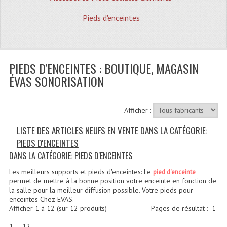
Quoi De Neuf?
Pieds d'enceintes
Promotions
Plan Acces, Horaires.
PIEDS D'ENCEINTES : BOUTIQUE, MAGASIN
Location De Matériel
ÉVAS SONORISATION
Le Matériel D´occasion
Recherche Avancée
Afficher :
Recevoir Nos Promotions
LISTE DES ARTICLES NEUFS EN VENTE DANS LA CATÉGORIE:
PIEDS D'ENCEINTES
Faire Votre Devis
DANS LA CATÉGORIE: PIEDS D'ENCEINTES
CATÉGORIES
Les meilleurs supports et pieds d'enceintes: Le
pied d'enceinte
permet de mettre à la bonne position votre enceinte en fonction de
Sonorisation
la salle pour la meilleur diffusion possible. Votre pieds pour
enceintes Chez EVAS.
Afficher
1
à
12
(sur
12
produits)
Pages de résultat :
1
Accessoires Pieds Cellules Diamants
1 - - 12