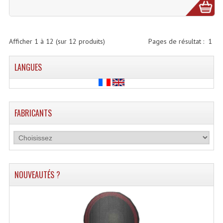
Système Boucle Magnétique
Structures, Pieds, Ponts...
Afficher
1
à
12
(sur
12
produits)
Pages de résultat :
1
Angle AG20 Structure Contest
LANGUES
Angle AG29 Structure Contest
Angle DECO22Q Structure Contest
FABRICANTS
Angle DECOTRI Structure Contest
Angle DUO Structure Contest
Angles Structure ASD SX290
NOUVEAUTÉS ?
Angles Structure ASD SZ 290
Angles Structure Duo290
Angles Structure QUATRO290