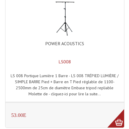
Lecteurs Cd À Plats
Lecteurs Cd À Plats Lecteur MP3
Lecteurs Double Cd Mixage Intégrée
Lecteurs Double Cd MP3
POWER ACOUSTICS
Lecteurs Lasers Simple Et Mp3 (rack 19")
LS008
Minidisc
LS 008 Portique Lumière 1 Barre - LS 008 TRÉPIED LUMIÈRE /
Digital Package Et Logiciel
SIMPLE BARRE Pied + Barre en T Pied réglable de 1100-
2500mm de 25cm de diamètre Embase tripod repliable
Enregistreur Numérique
Molette de - cliquez-ici pour lire la suite...
Platines Dvd Pour Dj
Platines Cassettes
53.00E
Limiteur De Niveau Sonore