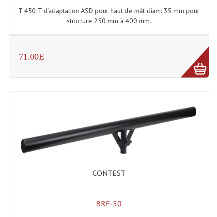
Projecteur Led Sur Batterie
T 450 T d'adaptation ASD pour haut de mât diam: 35 mm pour
structure 250 mm à 400 mm.
Projecteurs À Leds D'extérieurs
Projecteurs Barres De Leds
71.00E
Projecteurs Déco À Leds
Projecteurs Leds
Projecteurs Plafonniers Et Encastrés
Projecteurs Théâtre Led
Projecteurs Traditionnels
Projecteurs Cycliodes
CONTEST
Projecteurs Découpes
Projecteurs Par : 16 À 64 Et Autres
BRE-50