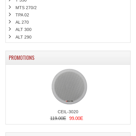
T 350
MTS 270/2
TPA 02
AL 270
ALT 300
ALT 290
PROMOTIONS
CEIL-3020
119.00E
99.00E