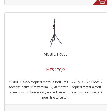
Liquides À Fumée
Liquides À Mousse
Nos Occasions Et Stock B
Les Occasions
Notre Stock B
MOBIL TRUSS
Karaoké Materiel Lecteur Etc...
MTS 270/2
Matériel Karaoké
MOBIL TRUSS trépied métal à treuil MTS 270/2 ou V2 Pieds 2
Disque DVD
sections hauteur maximum : 3,30 mètres. Trépied métal à treuil
2 sections Finition époxy noire. Hauteur maximum : - cliquez-ici
Disque LD (30 Cm.)
pour lire la suite...
TARIF ET CATALOGUE DE LOCATION