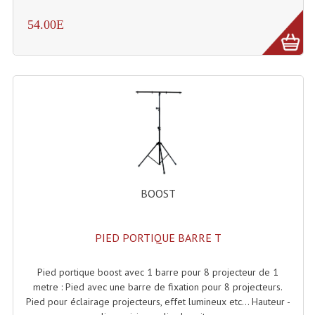
Effets LASERS
54.00E
Laser Multi-Points
Lasers (Effets Volumetriques)
Lasers D'extérieur Multi-Points
Effets Lumineux À Leds
Effets Lumineux, Centre De Piste
BOOST
Effets Lumineux, Effets Disco
Electronique Commande Light
PIED PORTIQUE BARRE T
Blocs De Puissance
Pied portique boost avec 1 barre pour 8 projecteur de 1
Chenillards Modulateurs
metre : Pied avec une barre de fixation pour 8 projecteurs.
Pied pour éclairage projecteurs, effet lumineux etc... Hauteur -
Consoles Éclairage DMX