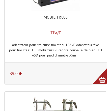
Accessoires Enceintes
Accessoires Micro, Pieds De Régie
MOBIL TRUSS
Cellule (s)
TPA/E
Diamants
Pieds D'enceintes
adaptateur pour structure trio steel TPA /E Adaptateur fixe
pour trio steel 150 mobiltruss - Prendre coupelle de pied CP1
Selecteurs Audio Vidéo
ASD pour pied diamètre 35mm.
Amplificateurs
Amplificateurs Multi-Canaux
35.00E
Casques Stéréo
Compresseurs , Limiteurs , Noise Gate
Egaliseur Egaliseurs