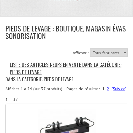
Quoi De Neuf?
Promotions
Plan Acces, Horaires.
PIEDS DE LEVAGE : BOUTIQUE, MAGASIN ÉVAS
SONORISATION
Location De Matériel
Le Matériel D´occasion
Afficher :
Recherche Avancée
LISTE DES ARTICLES NEUFS EN VENTE DANS LA CATÉGORIE:
PIEDS DE LEVAGE
Recevoir Nos Promotions
DANS LA CATÉGORIE: PIEDS DE LEVAGE
Faire Votre Devis
Afficher
1
à
24
(sur
37
produits)
Pages de résultat :
1
2
[Suiv >>]
CATÉGORIES
1 - - 37
Sonorisation
Accessoires Pieds Cellules Diamants