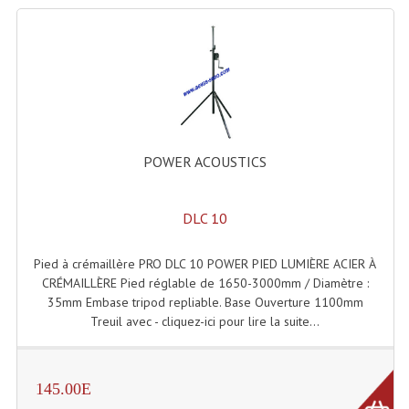
Machines À Brouillard
Lanceur De Flammes Et Cartouche De Gaz
Machine À Etincelles Froides
Machines & Canon À Confettis
POWER ACOUSTICS
Machines À Bulles
DLC 10
Machines À Effet Brouillard
Machines À Fumée Lourde
Pied à crémaillère PRO DLC 10 POWER PIED LUMIÈRE ACIER À
CRÉMAILLÈRE Pied réglable de 1650-3000mm / Diamètre :
Machines À Mousse, Neige, Liquides
35mm Embase tripod repliable. Base Ouverture 1100mm
Treuil avec - cliquez-ici pour lire la suite...
Liquide À Brouillard
Liquide À Bulles
145.00E
Liquide À Neige