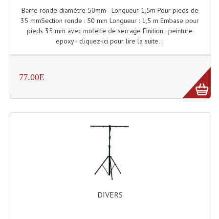
Projecteurs Poursuite
Barre ronde diamètre 50mm - Longueur 1,5m Pour pieds de
35 mmSection ronde : 50 mm Longueur : 1,5 m Embase pour
Projecteurs Théatre: Plan Convexe Fresnel
pieds 35 mm avec molette de serrage Finition : peinture
epoxy - cliquez-ici pour lire la suite...
Rampe De Spots
Scanners
77.00E
Stroboscopes
Câbles, Connectiques.
Câblage Electrique
Câble Rallonge DMX512 MIDI
Câbles Module, Cables Audio
Câble Multi-Paires Audio
DIVERS
Câbles Enceintes