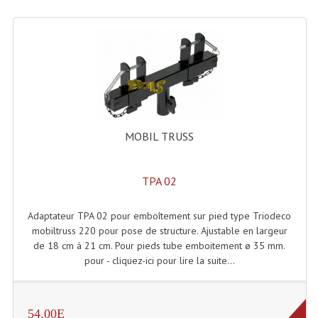
Microphones Scène Et Studio
Microphones Filaires
Micro Sans Fil HF VHF 200MHZ
Micro Sans Fil HF UHF 800MHZ
Micros De Studio
MOBIL TRUSS
Microphones De Surface
TPA 02
Multi-Effets, Reverbes Etc...
Adaptateur TPA 02 pour emboîtement sur pied type Triodeco
Peripheriques Traitements Et Accessoires
mobiltruss 220 pour pose de structure. Ajustable en largeur
de 18 cm à 21 cm. Pour pieds tube emboitement ø 35 mm.
Portes Voix Mégaphones
pour - cliquez-ici pour lire la suite...
Pupitre Pour Discours
Samplers, Échantillonneurs
54.00E