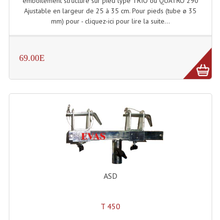
emboîtement structure sur pied type TRIO ou QUATRO 290
Ajustable en largeur de 25 à 35 cm. Pour pieds (tube ø 35
Lampes Leds
mm) pour - cliquez-ici pour lire la suite...
Lampes PAR
69.00E
Lampes Théatre
Les Packs Light
Lumières Noire
Lyres
Panneaux, Piste Danse À Leds
Petit Effets Lumineux
ASD
Projecteur De Gobo
Projecteur Extérieur Multifaisceaux
T 450