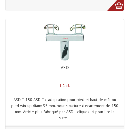
Système Sans Fil In-Ear Monitoring
Table Mixages Et Contrôleurs & Consoles
Tables De Mixage DJ
Controleurs DJ USB / MP3
Consoles Sono Et Studio
ASD
Consoles Numériques
Consoles Amplifiées
T 150
Lumière
ASD T 150 ASD T d'adaptation pour pied et haut de mât ou
Boules À Facettes
pied win-up diam: 35 mm. pour structure d'ecartement de 150
mm. Article plus fabriqué par ASD. - cliquez-ici pour lire la
Changeurs De Couleurs
suite...
Déco Light