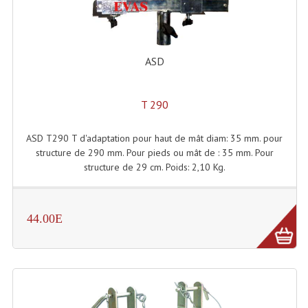
Enceintes Et Caissons Basses
Packs Sono
ASD
Enceintes Amplifiées Actives
Enceintes, Système Amplifiés
T 290
Enceintes Passives Sono
ASD T290 T d'adaptation pour haut de mât diam: 35 mm. pour
Retours De Scène
structure de 290 mm. Pour pieds ou mât de : 35 mm. Pour
structure de 29 cm. Poids: 2,10 Kg.
Caisson De Basse Amplifié
Caissons De Basses
44.00E
Enceinte Nomade Bluetooth
Enceintes (Ecoutes De Studio)
Enceintes Autonomes Portables Amplifiées