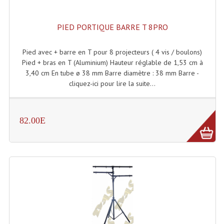
Enceintes Murales (Ligne 100V 16 - 8 Ohm)
PIED PORTIQUE BARRE T 8PRO
Hp À Chambre De Compression
Lecteurs Mp3 Et CDs Sources
Pied avec + barre en T pour 8 projecteurs ( 4 vis / boulons)
Pied + bras en T (Aluminium) Hauteur réglable de 1,53 cm à
Microphone PA & Micro Pupitre
3,40 cm En tube ø 38 mm Barre diamètre : 38 mm Barre -
cliquez-ici pour lire la suite...
Projecteurs De Son
Sono: Conférences Securité Visite Guidée
82.00E
Système D'audio Guide
Système D'interprétation Simultanée
Système De Conférence
Système Visite Guidée
Sonorisation Securité EN-54