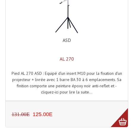
Rack 19" PRO Betonex
Rack 19" Standard Betonex
Sac Trolley De Transport
ASD
Sacs & Housses De Transport
AL 270
Valises Pour Clavier
Rack 19 Pouces Multiplis
Pied AL 270 ASD : Equipé d’un insert M10 pour la fixation d’un
projecteur + livrée avec 1 barre BA 30 à 6 emplacements. Sa
Accessoires Flight-Case Coins Roulettes
finition comporte une peinture époxy noir anti-reflet et -
cliquez-ici pour lire la suite...
Rack 19" STYLE VSR (capot En L)
Machines À Effets Fumées, Mousses, Liquid
131.00E
125.00E
Machines À Fumées
Effets Projection Et Jet De CO2