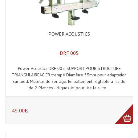
Enceintes Hifi
Enceintes Monitoring
Filtres Actifs, Correcteurs
POWER ACOUSTICS
Haut-Parleurs Moteurs Tweeters Filtres
DRF 005
Haut Parleurs Sono
Power Acoustics DRF 005, SUPPORT POUR STRUCTURE
Filtres Passifs
TRIANGULAIREACIER trempé Diamètre 35mm pour adaptation
Haut-Parleurs Amplis Guitare
sur pied. Molette de serrage. Empattement réglable à l'aide
de 2 Platines - cliquez-ici pour lire la suite...
Moteurs Pavillons Pour Enceinte
Tweeters Pour Enceintes
49.00E
Lecteurs Audio & Sources
Platines Disque Vinyles