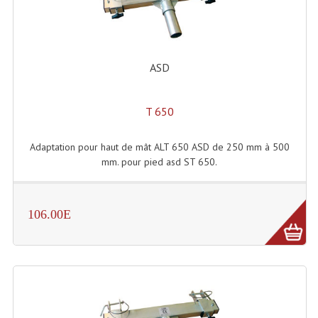
Grill Auto-Porté
Monotubes Et Angles 50mm
ASD
Pendrillon Et Ossature
Pieds De Levage
T 650
Ponts - Portiques
Adaptation pour haut de mât ALT 650 ASD de 250 mm à 500
mm. pour pied asd ST 650.
Praticable Et Accessoires
Structure Echelle 290 Asd
106.00E
Structure Et Angles Quatro Deco
Structures
Structures Carrées
Structures, Angles Sd150