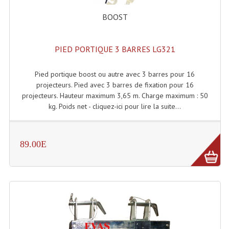
Système Boucle Magnétique
BOOST
Structures, Pieds, Ponts...
PIED PORTIQUE 3 BARRES LG321
Angle AG20 Structure Contest
Pied portique boost ou autre avec 3 barres pour 16
Angle AG29 Structure Contest
projecteurs. Pied avec 3 barres de fixation pour 16
Angle DECO22Q Structure Contest
projecteurs. Hauteur maximum 3,65 m. Charge maximum : 50
kg. Poids net - cliquez-ici pour lire la suite...
Angle DECOTRI Structure Contest
Angle DUO Structure Contest
89.00E
Angles Structure ASD SX290
Angles Structure ASD SZ 290
Angles Structure Duo290
Angles Structure QUATRO290