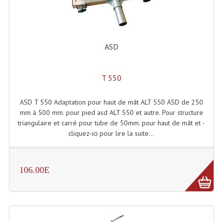
Tour De Travail Et Échafaudage
Flight-Case (s) Et Accessoires
ASD
Flight Case Plasma Et Écran LCD
Flight Case Régie
T 550
Flight Cases Platine Disque. Lecteurs CD
ASD T 550 Adaptation pour haut de mât ALT 550 ASD de 250
mm à 500 mm. pour pied asd ALT 550 et autre. Pour structure
Flight Malettes Consoles T. Mixages
triangulaire et carré pour tube de 50mm. pour haut de mât et -
cliquez-ici pour lire la suite...
Flight-Case CDs Et Disques Vinyls
Flight-Case Pour Contrôleur DJ
106.00E
Flight-Case Pour La Lumière
Malle Flight Multi-Usage
Meubles DJ