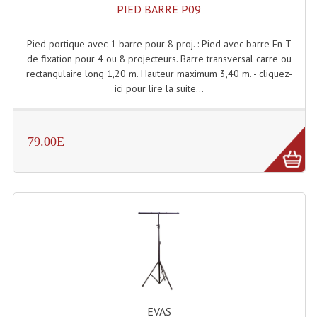
PIED BARRE P09
Connectiques, Prises Etc...
Adaptateurs Audio
Pied portique avec 1 barre pour 8 proj. : Pied avec barre En T
de fixation pour 4 ou 8 projecteurs. Barre transversal carre ou
Divers Bricolage
rectangulaire long 1,20 m. Hauteur maximum 3,40 m. - cliquez-
ici pour lire la suite...
Divers Bricolage
Haut-Parleurs Origine Sav
79.00E
Membrannes De Haut Parleurs
Pieces Détachées Sav
Public-Adress
Accessoires Public-Adress L100V
Amplificateurs (L 100v)
Enceintes Encastrables Ligne 100V 4-8 Ohm
EVAS