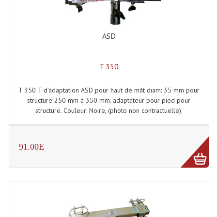
Angles Structure SC150
Angles Structure SD250
ASD
Angles Structure TRIO290
T 350
Angles Structure Triodéco
T 350 T d'adaptation ASD pour haut de mât diam: 35 mm pour
Angles Trio Steel Acier
structure 250 mm à 350 mm. adaptateur pour pied pour
structure. Couleur: Noire, (photo non contractuelle).
Cercle Monotube
Cercle Struct Carrée 290
91.00E
Cercle Struct SCC Carre
Cercle Struct Triangulaire290
Crochets Et Accessoires
Embases Pour Structure