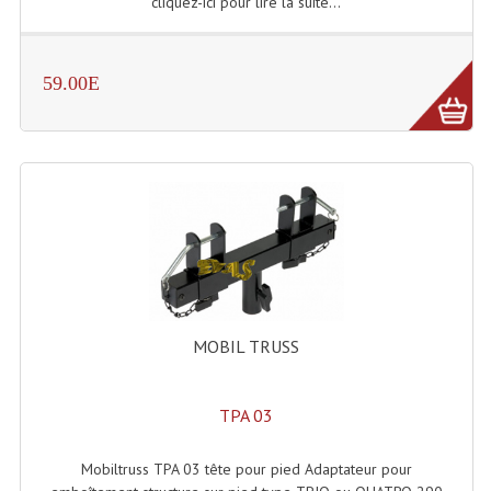
cliquez-ici pour lire la suite...
Dispatches
59.00E
Filtres Et Divers
Flexibles Lumineux Leds
Guirlandes Lumineuse
Gyrophares À Leds
Lampes Ampoules
Ampoules - Tubes Lumière Noire Black Gun
MOBIL TRUSS
Lampes À Décharges
Lampes De Couleurs
TPA 03
Lampes Dichroique
Mobiltruss TPA 03 tête pour pied Adaptateur pour
Lampes Halogenes Divers