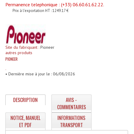
Enceintes Et Caissons Basses
Permanence telephonique : (+33) 06.60.61.62.22.
Prix à l'exportation HT : 1249.17 €
Packs Sono
Enceintes Amplifiées Actives
Enceintes, Système Amplifiés
Site du fabriquant :
Pioneer
autres produits
Enceintes Passives Sono
PIONEER
Retours De Scène
.
• Dernière mise à jour le : 06/08/2026
Caisson De Basse Amplifié
Caissons De Basses
DESCRIPTION
AVIS -
Enceinte Nomade Bluetooth
COMMENTAIRES
Enceintes (Ecoutes De Studio)
NOTICE, MANUEL
INFORMATIONS
ET PDF
TRANSPORT
Enceintes Autonomes Portables Amplifiées