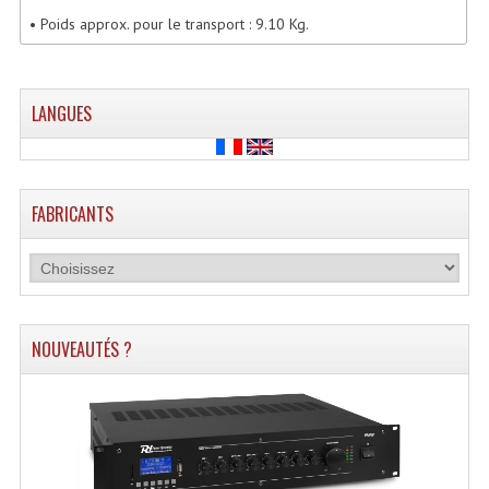
• Poids approx. pour le transport : 9.10 Kg.
Microphones Scène Et Studio
Microphones Filaires
LANGUES
Micro Sans Fil HF VHF 200MHZ
Micro Sans Fil HF UHF 800MHZ
Micros De Studio
FABRICANTS
Microphones De Surface
Multi-Effets, Reverbes Etc...
Peripheriques Traitements Et Accessoires
NOUVEAUTÉS ?
Portes Voix Mégaphones
Pupitre Pour Discours
Samplers, Échantillonneurs