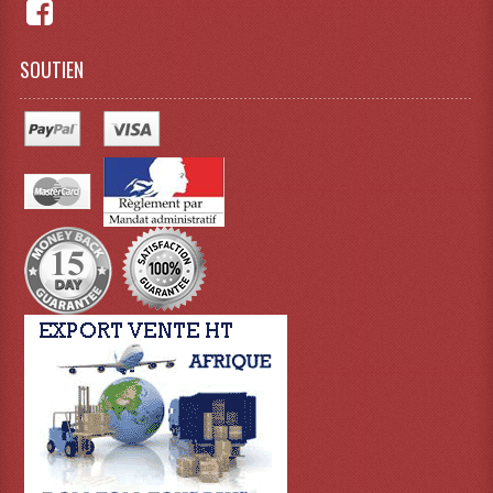
Lampes Leds
SOUTIEN
Lampes PAR
Lampes Théatre
Les Packs Light
Lumières Noire
Lyres
Panneaux, Piste Danse À Leds
Petit Effets Lumineux
Projecteur De Gobo
Projecteur Extérieur Multifaisceaux