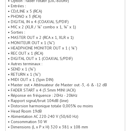
• Option : fader rotatif (DJC-800RV)
• Entrées :
Lecteurs Cd À Plats
• CD/LINE x 5 (RCA)
• PHONO x 3 (RCA)
Lecteurs Cd À Plats Lecteur MP3
• DIGITAL IN x 4 (COAXIAL S/PDIF)
• MIC x 2 (XLR / ¼” combo x 1, ¼” x 1)
Lecteurs Double Cd Mixage Intégrée
• Sorties :
• MASTER OUT x 2 (RCA x 1, XLR x 1)
Lecteurs Double Cd MP3
• MONITEUR OUT x 1 (¼”)
• HEADPHONE MONITOR OUT x 1 ( ¼”)
• REC OUT x 1 (RCA)
Lecteurs Lasers Simple Et Mp3 (rack 19")
• DIGITAL OUT x 1 (COAXIAL S/PDIF)
• Autres terminaux :
Minidisc
• SEND x 1 (¼”)
• RETURN x 1 (¼”)
Digital Package Et Logiciel
• MIDI OUT x 1 (5pin DIN)
• Master out • Atténuateur de Master out -3, -6 & -12 dB
Enregistreur Numérique
• FADER START x 4 (3.5mm MINI JACK)
• Réponse en fréquence : 20Hz - 20kHz
• Rapport signal/bruit 104dB (line)
Platines Dvd Pour Dj
• Distorsion harmonique totale 0,005% ou moins
• Head Room 19dB
Platines Cassettes
• Alimentation AC 220-240 V (50/60 Hz)
• Consommation 30 W
Limiteur De Niveau Sonore
• Dimensions (L x P x H) 320 x 381 x 108 mm