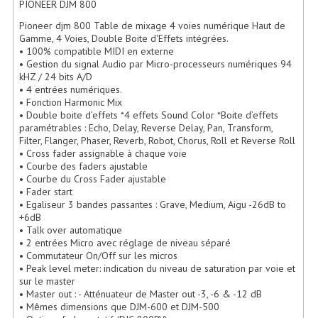
PIONEER DJM 800
Enceintes Hifi
Pioneer djm 800 Table de mixage 4 voies numérique Haut de
Gamme, 4 Voies, Double Boite d'Effets intégrées.
Enceintes Monitoring
• 100% compatible MIDI en externe
• Gestion du signal Audio par Micro-processeurs numériques 94
Filtres Actifs, Correcteurs
kHZ / 24 bits A/D
• 4 entrées numériques.
Haut-Parleurs Moteurs Tweeters Filtres
• Fonction Harmonic Mix
• Double boite d’effets *4 effets Sound Color *Boite d’effets
paramétrables : Echo, Delay, Reverse Delay, Pan, Transform,
Haut Parleurs Sono
Filter, Flanger, Phaser, Reverb, Robot, Chorus, Roll et Reverse Roll
• Cross fader assignable à chaque voie
Filtres Passifs
• Courbe des faders ajustable
• Courbe du Cross Fader ajustable
Haut-Parleurs Amplis Guitare
• Fader start
• Egaliseur 3 bandes passantes : Grave, Medium, Aigu -26dB to
Moteurs Pavillons Pour Enceinte
+6dB
• Talk over automatique
• 2 entrées Micro avec réglage de niveau séparé
Tweeters Pour Enceintes
• Commutateur On/Off sur les micros
• Peak level meter: indication du niveau de saturation par voie et
Lecteurs Audio & Sources
sur le master
• Master out : - Atténuateur de Master out -3, -6 & -12 dB
Platines Disque Vinyles
• Mêmes dimensions que DJM-600 et DJM-500