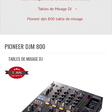
Quoi De Neuf?
Tables de Mixage DJ
Promotions
Pioneer djm 800 table de mixage
Plan Acces, Horaires.
Location De Matériel
Le Matériel D´occasion
PIONEER DJM 800
Recherche Avancée
TABLES DE MIXAGE DJ
Recevoir Nos Promotions
Faire Votre Devis
CATÉGORIES
Sonorisation
Accessoires Pieds Cellules Diamants