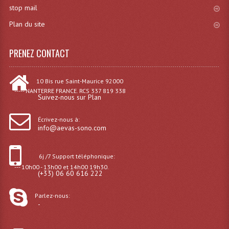
stop mail
Dispatches
Plan du site
Filtres Et Divers
PRENEZ CONTACT
Flexibles Lumineux Leds
10 Bis rue Saint-Maurice 92000
Guirlandes Lumineuse
----- NANTERRE FRANCE. RCS 337 819 338
Suivez-nous sur Plan
Gyrophares À Leds
Écrivez-nous à:
Lampes Ampoules
info@aevas-sono.com
Ampoules - Tubes Lumière Noire Black Gun
6j /7 Support téléphonique:
Lampes À Décharges
--- 10h00 - 13h00 et 14h00 19h30.
(+33) 06 60 616 222
Lampes De Couleurs
Parlez-nous:
-
Lampes Dichroique
Lampes Halogenes Divers