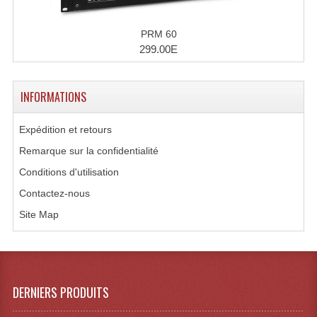
Système Sans Fil In-Ear Monitoring
PRM 60
Table Mixages Et Contrôleurs & Consoles
299.00E
Tables De Mixage DJ
INFORMATIONS
Controleurs DJ USB / MP3
Expédition et retours
Consoles Sono Et Studio
Remarque sur la confidentialité
Consoles Numériques
Conditions d'utilisation
Contactez-nous
Consoles Amplifiées
Site Map
Lumière
Boules À Facettes
Changeurs De Couleurs
DERNIERS PRODUITS
Déco Light