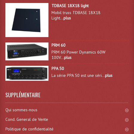
TDBASE 18X18 light
Effets LASERS
Mobil truss TDBASE 18X18
Light...
plus
Laser Multi-Points
Lasers (Effets Volumetriques)
PRM 60
Lasers D'extérieur Multi-Points
PRM 60 Power Dynamics 60W
100V...
plus
Effets Lumineux À Leds
PPA 50
Effets Lumineux, Centre De Piste
La série PPA 50 est une séri...
plus
Effets Lumineux, Effets Disco
SUPPLÉMENTAIRE
Electronique Commande Light
Blocs De Puissance
Qui sommes-nous
Cond. General de Vente
Chenillards Modulateurs
Politique de confidentialité
Consoles Éclairage DMX