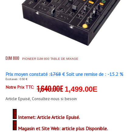
Accessoires Enceintes
Accessoires Micro, Pieds De Régie
Cellule (s)
Diamants
Pieds D'enceintes
DJM 800
PIONEER DJM 800 TABLE DE MIXAGE
Selecteurs Audio Vidéo
Prix moyen constaté :
1768
€ Soit une remise de :
-15.2 %
Amplificateurs
Ecotaxes : 0.50 €
1,640.00E
Notre Prix TTC:
1,499.00E
Amplificateurs Multi-Canaux
Article Epuisé, Consultez-nous si besoin
Casques Stéréo
Compresseurs , Limiteurs , Noise Gate
Internet: Article Article Epuisé.
Egaliseur Egaliseurs
Magasin et Site Web: article plus Disponible.