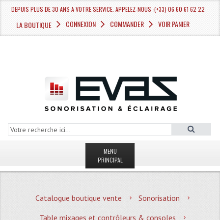
DEPUIS PLUS DE 30 ANS A VOTRE SERVICE. APPELEZ-NOUS :(+33) 06 60 61 62 22
CONNEXION
COMMANDER
VOIR PANIER
LA BOUTIQUE
MENU
PRINCIPAL
LA BOUTIQUE VENTE
Catalogue boutique vente
Sonorisation
MAGASIN
Table mixages et contrôleurs & consoles