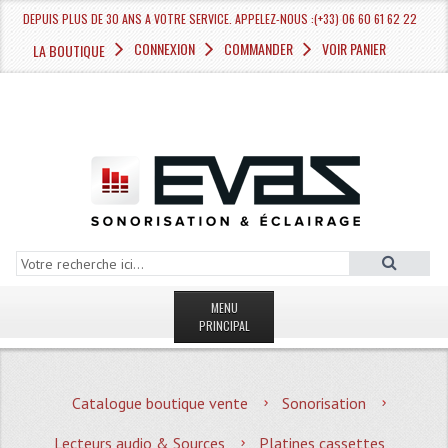
DEPUIS PLUS DE 30 ANS A VOTRE SERVICE. APPELEZ-NOUS :(+33) 06 60 61 62 22
CONNEXION
COMMANDER
VOIR PANIER
LA BOUTIQUE
MENU
PRINCIPAL
LA BOUTIQUE VENTE
Catalogue boutique vente
Sonorisation
MAGASIN
Lecteurs audio & Sources
Platines cassettes