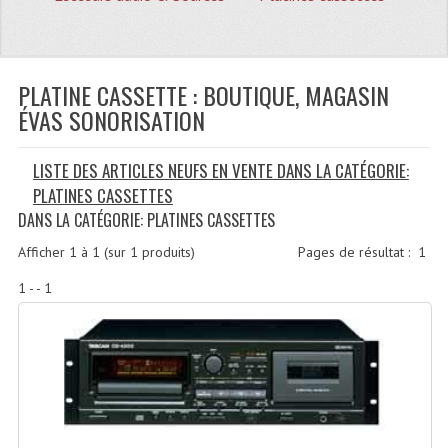
Quoi De Neuf?
Promotions
Plan Acces, Horaires.
PLATINE CASSETTE : BOUTIQUE, MAGASIN
ÉVAS SONORISATION
Location De Matériel
LISTE DES ARTICLES NEUFS EN VENTE DANS LA CATÉGORIE:
Le Matériel D´occasion
PLATINES CASSETTES
Recherche Avancée
DANS LA CATÉGORIE: PLATINES CASSETTES
Recevoir Nos Promotions
Afficher
1
à
1
(sur
1
produits)
Pages de résultat :
1
1 - - 1
Faire Votre Devis
CATÉGORIES
Sonorisation
Accessoires Pieds Cellules Diamants