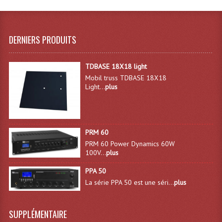
Microphones Scène Et Studio
Microphones Filaires
DERNIERS PRODUITS
Micro Sans Fil HF VHF 200MHZ
TDBASE 18X18 light
Micro Sans Fil HF UHF 800MHZ
Mobil truss TDBASE 18X18
Light...
plus
Micros De Studio
Microphones De Surface
PRM 60
Multi-Effets, Reverbes Etc...
PRM 60 Power Dynamics 60W
100V...
plus
Peripheriques Traitements Et Accessoires
PPA 50
Portes Voix Mégaphones
La série PPA 50 est une séri...
plus
Pupitre Pour Discours
SUPPLÉMENTAIRE
Samplers, Échantillonneurs