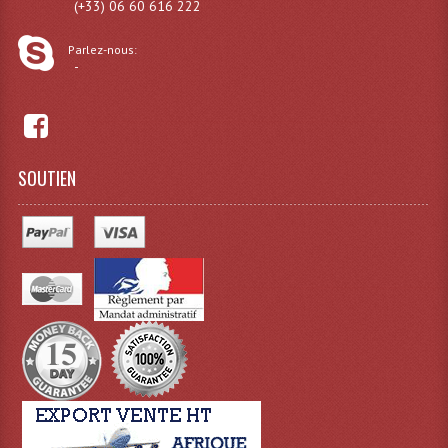
(+33) 06 60 616 222
Effets LASERS
Parlez-nous:
-
Laser Multi-Points
Lasers (Effets Volumetriques)
Lasers D'extérieur Multi-Points
SOUTIEN
Effets Lumineux À Leds
Effets Lumineux, Centre De Piste
Effets Lumineux, Effets Disco
Electronique Commande Light
Blocs De Puissance
Chenillards Modulateurs
Consoles Éclairage DMX