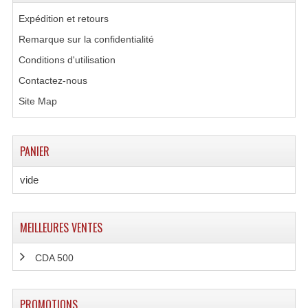
Enceintes Hifi
Expédition et retours
Enceintes Monitoring
Remarque sur la confidentialité
Conditions d'utilisation
Filtres Actifs, Correcteurs
Contactez-nous
Haut-Parleurs Moteurs Tweeters Filtres
Site Map
Haut Parleurs Sono
PANIER
Filtres Passifs
vide
Haut-Parleurs Amplis Guitare
Moteurs Pavillons Pour Enceinte
MEILLEURES VENTES
Tweeters Pour Enceintes
CDA 500
Lecteurs Audio & Sources
Platines Disque Vinyles
PROMOTIONS