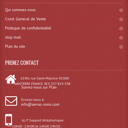
Système Sans Fil In-Ear Monitoring
Qui sommes-nous
Cond. General de Vente
Table Mixages Et Contrôleurs & Consoles
Politique de confidentialité
Tables De Mixage DJ
stop mail
Controleurs DJ USB / MP3
Plan du site
Consoles Sono Et Studio
PRENEZ CONTACT
Consoles Numériques
Consoles Amplifiées
10 Bis rue Saint-Maurice 92000
----- NANTERRE FRANCE. RCS 337 819 338
Suivez-nous sur Plan
Lumière
Écrivez-nous à:
Boules À Facettes
info@aevas-sono.com
Changeurs De Couleurs
6j /7 Support téléphonique:
Déco Light
--- 10h00 - 13h00 et 14h00 19h30.