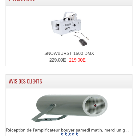
Lecteurs Cd À Plats
Lecteurs Cd À Plats Lecteur MP3
Lecteurs Double Cd Mixage Intégrée
Lecteurs Double Cd MP3
SNOWBURST 1500 DMX
Lecteurs Lasers Simple Et Mp3 (rack 19")
229.00E
219.00E
Minidisc
AVIS DES CLIENTS
Digital Package Et Logiciel
Enregistreur Numérique
Platines Dvd Pour Dj
Platines Cassettes
Réception de l'amplificateur bouyer samedi matin, merci un g ..
Limiteur De Niveau Sonore