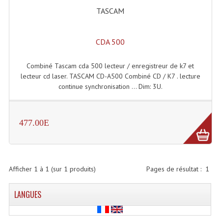
Accessoires Enceintes
TASCAM
Accessoires Micro, Pieds De Régie
CDA 500
Cellule (s)
Diamants
Combiné Tascam cda 500 lecteur / enregistreur de k7 et
lecteur cd laser. TASCAM CD-A500 Combiné CD / K7 . lecture
Pieds D'enceintes
continue synchronisation ... Dim: 3U.
Selecteurs Audio Vidéo
477.00E
Amplificateurs
Amplificateurs Multi-Canaux
Casques Stéréo
Afficher
1
à
1
(sur
1
produits)
Pages de résultat :
1
Compresseurs , Limiteurs , Noise Gate
LANGUES
Egaliseur Egaliseurs