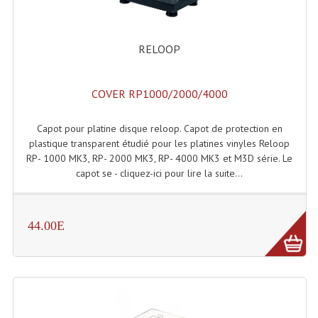
Accessoires Enceintes
Accessoires Micro, Pieds De Régie
RELOOP
Cellule (s)
COVER RP1000/2000/4000
Diamants
Pieds D'enceintes
Capot pour platine disque reloop. Capot de protection en
plastique transparent étudié pour les platines vinyles Reloop
Selecteurs Audio Vidéo
RP- 1000 MK3, RP- 2000 MK3, RP- 4000 MK3 et M3D série. Le
capot se - cliquez-ici pour lire la suite...
Amplificateurs
Amplificateurs Multi-Canaux
44.00E
Casques Stéréo
Compresseurs , Limiteurs , Noise Gate
Egaliseur Egaliseurs