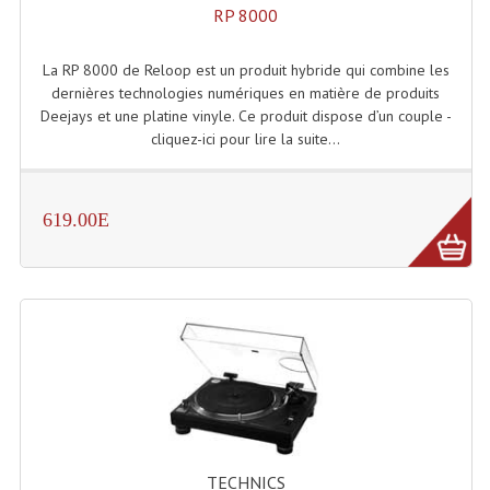
Projecteur Led Sur Batterie
RP 8000
Projecteurs À Leds D'extérieurs
La RP 8000 de Reloop est un produit hybride qui combine les
dernières technologies numériques en matière de produits
Projecteurs Barres De Leds
Deejays et une platine vinyle. Ce produit dispose d’un couple -
cliquez-ici pour lire la suite...
Projecteurs Déco À Leds
Projecteurs Leds
619.00E
Projecteurs Plafonniers Et Encastrés
Projecteurs Théâtre Led
Projecteurs Traditionnels
Projecteurs Cycliodes
Projecteurs Découpes
Projecteurs Par : 16 À 64 Et Autres
TECHNICS