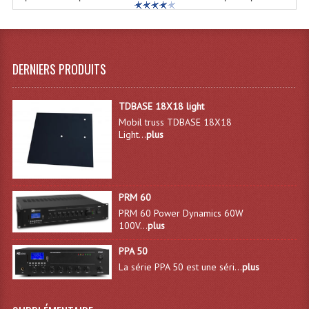
Angles Structure SC150
Angles Structure SD250
DERNIERS PRODUITS
Angles Structure TRIO290
Angles Structure Triodéco
TDBASE 18X18 light
Mobil truss TDBASE 18X18
Angles Trio Steel Acier
Light...
plus
Cercle Monotube
Cercle Struct Carrée 290
PRM 60
PRM 60 Power Dynamics 60W
Cercle Struct SCC Carre
100V...
plus
Cercle Struct Triangulaire290
PPA 50
La série PPA 50 est une séri...
plus
Crochets Et Accessoires
Embases Pour Structure