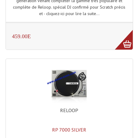
génération venant compléter la gamme très populaire et
complète de Reloop. spécial DJ confirmé pour Scratch précis
Dispatches
et - cliquez-ici pour lire la suite...
Filtres Et Divers
459.00E
Flexibles Lumineux Leds
Guirlandes Lumineuse
Gyrophares À Leds
Lampes Ampoules
Ampoules - Tubes Lumière Noire Black Gun
Lampes À Décharges
RELOOP
Lampes De Couleurs
Lampes Dichroique
RP 7000 SILVER
Lampes Halogenes Divers