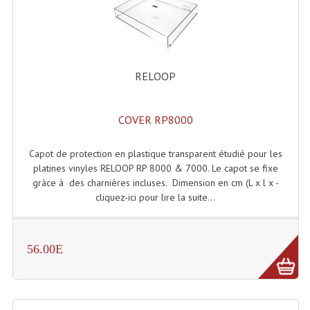
Enceintes Et Caissons Basses
Packs Sono
Enceintes Amplifiées Actives
RELOOP
Enceintes, Système Amplifiés
COVER RP8000
Enceintes Passives Sono
Retours De Scène
Capot de protection en plastique transparent étudié pour les
platines vinyles RELOOP RP 8000 & 7000. Le capot se fixe
Caisson De Basse Amplifié
gràce à des charnières incluses. Dimension en cm (L x l x -
cliquez-ici pour lire la suite...
Caissons De Basses
Enceinte Nomade Bluetooth
56.00E
Enceintes (Ecoutes De Studio)
Enceintes Autonomes Portables Amplifiées