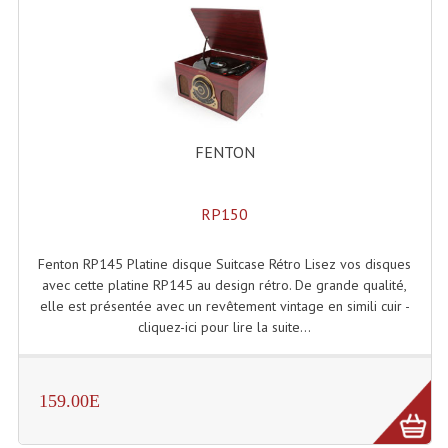
Enceintes Hifi
Enceintes Monitoring
Filtres Actifs, Correcteurs
Haut-Parleurs Moteurs Tweeters Filtres
FENTON
Haut Parleurs Sono
RP150
Filtres Passifs
Haut-Parleurs Amplis Guitare
Fenton RP145 Platine disque Suitcase Rétro Lisez vos disques
avec cette platine RP145 au design rétro. De grande qualité,
Moteurs Pavillons Pour Enceinte
elle est présentée avec un revêtement vintage en simili cuir -
cliquez-ici pour lire la suite...
Tweeters Pour Enceintes
Lecteurs Audio & Sources
159.00E
Platines Disque Vinyles