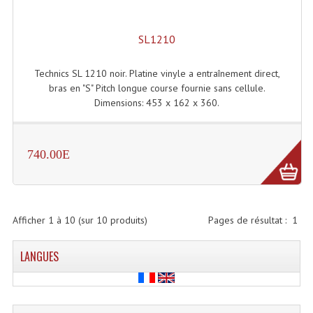
Projecteurs Poursuite
Projecteurs Théatre: Plan Convexe Fresnel
SL1210
Rampe De Spots
Technics SL 1210 noir. Platine vinyle a entraînement direct,
bras en "S" Pitch longue course fournie sans cellule.
Scanners
Dimensions: 453 x 162 x 360.
Stroboscopes
Câbles, Connectiques.
740.00E
Câblage Electrique
Câble Rallonge DMX512 MIDI
Afficher
1
à
10
(sur
10
produits)
Pages de résultat :
1
Câbles Module, Cables Audio
LANGUES
Câble Multi-Paires Audio
Câbles Enceintes