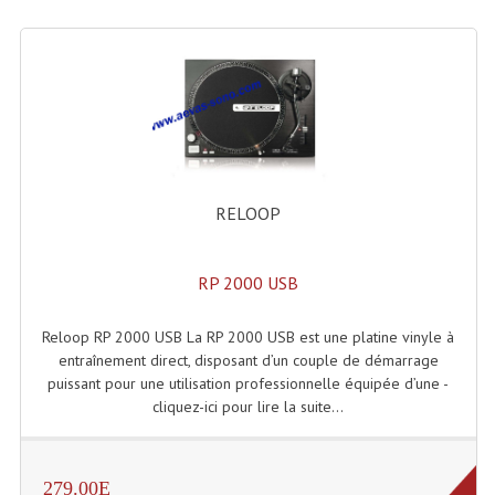
Lecteurs Cd À Plats
Lecteurs Cd À Plats Lecteur MP3
Lecteurs Double Cd Mixage Intégrée
Lecteurs Double Cd MP3
Lecteurs Lasers Simple Et Mp3 (rack 19")
RELOOP
Minidisc
RP 2000 USB
Digital Package Et Logiciel
Reloop RP 2000 USB La RP 2000 USB est une platine vinyle à
Enregistreur Numérique
entraînement direct, disposant d’un couple de démarrage
puissant pour une utilisation professionnelle équipée d’une -
Platines Dvd Pour Dj
cliquez-ici pour lire la suite...
Platines Cassettes
Limiteur De Niveau Sonore
279.00E