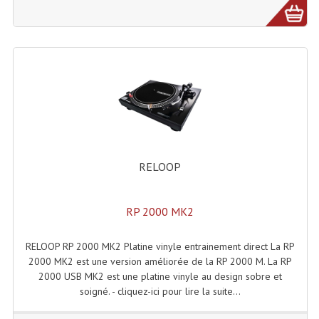
Microphones Scène Et Studio
Microphones Filaires
Micro Sans Fil HF VHF 200MHZ
Micro Sans Fil HF UHF 800MHZ
Micros De Studio
Microphones De Surface
RELOOP
Multi-Effets, Reverbes Etc...
RP 2000 MK2
Peripheriques Traitements Et Accessoires
RELOOP RP 2000 MK2 Platine vinyle entrainement direct La RP
Portes Voix Mégaphones
2000 MK2 est une version améliorée de la RP 2000 M. La RP
2000 USB MK2 est une platine vinyle au design sobre et
Pupitre Pour Discours
soigné. - cliquez-ici pour lire la suite...
Samplers, Échantillonneurs