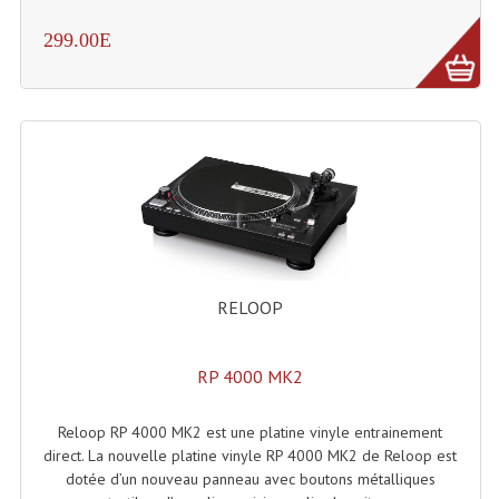
Système Sans Fil In-Ear Monitoring
299.00E
Table Mixages Et Contrôleurs & Consoles
Tables De Mixage DJ
Controleurs DJ USB / MP3
Consoles Sono Et Studio
Consoles Numériques
RELOOP
Consoles Amplifiées
Lumière
RP 4000 MK2
Boules À Facettes
Reloop RP 4000 MK2 est une platine vinyle entrainement
Changeurs De Couleurs
direct. La nouvelle platine vinyle RP 4000 MK2 de Reloop est
dotée d’un nouveau panneau avec boutons métalliques
Déco Light