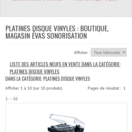
Quoi De Neuf?
Promotions
Plan Acces, Horaires.
PLATINES DISQUE VINYLES : BOUTIQUE,
MAGASIN ÉVAS SONORISATION
Location De Matériel
Le Matériel D´occasion
Afficher :
Recherche Avancée
LISTE DES ARTICLES NEUFS EN VENTE DANS LA CATÉGORIE:
PLATINES DISQUE VINYLES
Recevoir Nos Promotions
DANS LA CATÉGORIE: PLATINES DISQUE VINYLES
Faire Votre Devis
Afficher
1
à
10
(sur
10
produits)
Pages de résultat :
1
CATÉGORIES
1 - - 10
Sonorisation
Accessoires Pieds Cellules Diamants