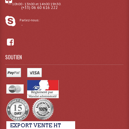
--- 10h00 - 13h00 et 14h00 19h30.
(+33) 06 60 616 222
Tour De Travail Et Échafaudage
Parlez-nous:
Flight-Case (s) Et Accessoires
-
Flight Case Plasma Et Écran LCD
Flight Case Régie
SOUTIEN
Flight Cases Platine Disque. Lecteurs CD
Flight Malettes Consoles T. Mixages
Flight-Case CDs Et Disques Vinyls
Flight-Case Pour Contrôleur DJ
Flight-Case Pour La Lumière
Malle Flight Multi-Usage
Meubles DJ