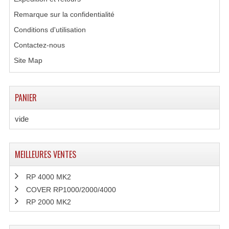
Enceintes Murales (Ligne 100V 16 - 8 Ohm)
Remarque sur la confidentialité
Hp À Chambre De Compression
Conditions d'utilisation
Contactez-nous
Lecteurs Mp3 Et CDs Sources
Site Map
Microphone PA & Micro Pupitre
Projecteurs De Son
PANIER
Sono: Conférences Securité Visite Guidée
vide
Système D'audio Guide
MEILLEURES VENTES
Système D'interprétation Simultanée
Système De Conférence
RP 4000 MK2
COVER RP1000/2000/4000
Système Visite Guidée
RP 2000 MK2
Sonorisation Securité EN-54