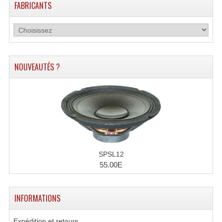
FABRICANTS
Connectiques, Prises Etc...
Adaptateurs Audio
Divers Bricolage
NOUVEAUTÉS ?
Divers Bricolage
Haut-Parleurs Origine Sav
Membrannes De Haut Parleurs
Pieces Détachées Sav
Public-Adress
SPSL12
55.00E
Accessoires Public-Adress L100V
Amplificateurs (L 100v)
INFORMATIONS
Enceintes Encastrables Ligne 100V 4-8 Ohm
Expédition et retours