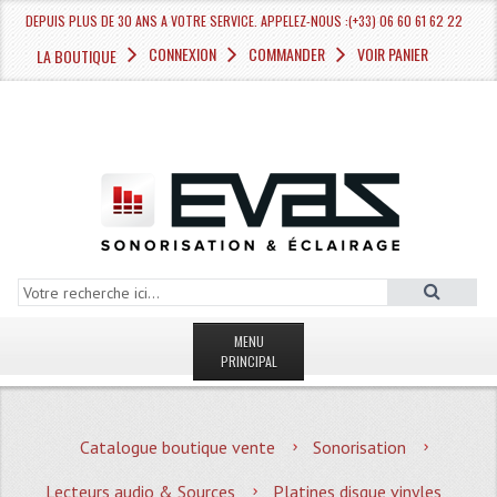
DEPUIS PLUS DE 30 ANS A VOTRE SERVICE. APPELEZ-NOUS :(+33) 06 60 61 62 22
CONNEXION
COMMANDER
VOIR PANIER
LA BOUTIQUE
MENU
PRINCIPAL
LA BOUTIQUE VENTE
Catalogue boutique vente
Sonorisation
MAGASIN
Lecteurs audio & Sources
Platines disque vinyles