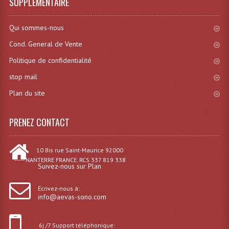
SUPPLÉMENTAIRE
Grill Auto-Porté
Qui sommes-nous
Monotubes Et Angles 50mm
Cond. General de Vente
Pendrillon Et Ossature
Politique de confidentialité
stop mail
Pieds De Levage
Plan du site
Ponts - Portiques
Praticable Et Accessoires
PRENEZ CONTACT
Structure Echelle 290 Asd
10 Bis rue Saint-Maurice 92000
----- NANTERRE FRANCE. RCS 337 819 338
Structure Et Angles Quatro Deco
Suivez-nous sur Plan
Structures
Écrivez-nous à:
info@aevas-sono.com
Structures Carrées
Structures, Angles Sd150
6j /7 Support téléphonique: