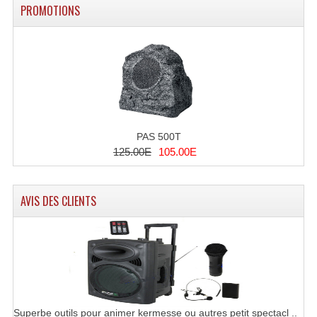
PROMOTIONS
Système Boucle Magnétique
Structures, Pieds, Ponts...
Angle AG20 Structure Contest
Angle AG29 Structure Contest
Angle DECO22Q Structure Contest
PAS 500T
125.00E
105.00E
Angle DECOTRI Structure Contest
Angle DUO Structure Contest
AVIS DES CLIENTS
Angles Structure ASD SX290
Angles Structure ASD SZ 290
Angles Structure Duo290
Angles Structure QUATRO290
Superbe outils pour animer kermesse ou autres petit spectacl ..