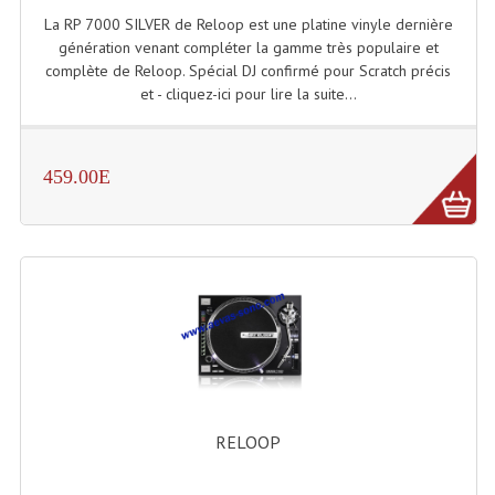
La RP 7000 SILVER de Reloop est une platine vinyle dernière
Lampes Leds
génération venant compléter la gamme très populaire et
complète de Reloop. Spécial DJ confirmé pour Scratch précis
Lampes PAR
et - cliquez-ici pour lire la suite...
Lampes Théatre
459.00E
Les Packs Light
Lumières Noire
Lyres
Panneaux, Piste Danse À Leds
Petit Effets Lumineux
Projecteur De Gobo
RELOOP
Projecteur Extérieur Multifaisceaux