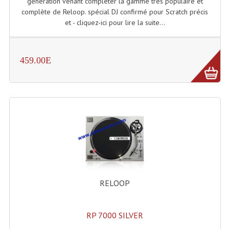
génération venant compléter la gamme très populaire et
complète de Reloop. spécial DJ confirmé pour Scratch précis
Dispatches
et - cliquez-ici pour lire la suite...
Filtres Et Divers
459.00E
Flexibles Lumineux Leds
Guirlandes Lumineuse
Gyrophares À Leds
Lampes Ampoules
Ampoules - Tubes Lumière Noire Black Gun
Lampes À Décharges
RELOOP
Lampes De Couleurs
Lampes Dichroique
RP 7000 SILVER
Lampes Halogenes Divers