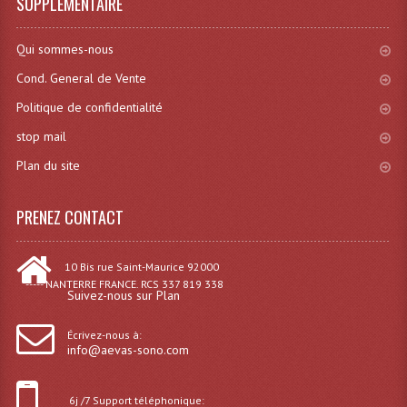
SUPPLÉMENTAIRE
Grill Auto-Porté
Qui sommes-nous
Monotubes Et Angles 50mm
Cond. General de Vente
Pendrillon Et Ossature
Politique de confidentialité
stop mail
Pieds De Levage
Plan du site
Ponts - Portiques
Praticable Et Accessoires
PRENEZ CONTACT
Structure Echelle 290 Asd
10 Bis rue Saint-Maurice 92000
----- NANTERRE FRANCE. RCS 337 819 338
Structure Et Angles Quatro Deco
Suivez-nous sur Plan
Structures
Écrivez-nous à:
info@aevas-sono.com
Structures Carrées
Structures, Angles Sd150
6j /7 Support téléphonique: