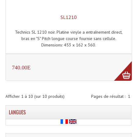
Projecteurs Poursuite
Projecteurs Théatre: Plan Convexe Fresnel
SL1210
Rampe De Spots
Technics SL 1210 noir. Platine vinyle a entraînement direct,
bras en "S" Pitch longue course fournie sans cellule.
Scanners
Dimensions: 453 x 162 x 360.
Stroboscopes
Câbles, Connectiques.
740.00E
Câblage Electrique
Câble Rallonge DMX512 MIDI
Afficher
1
à
10
(sur
10
produits)
Pages de résultat :
1
Câbles Module, Cables Audio
LANGUES
Câble Multi-Paires Audio
Câbles Enceintes