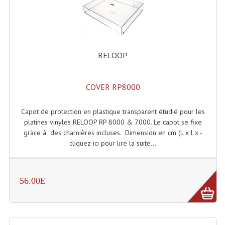
Enceintes Et Caissons Basses
Packs Sono
Enceintes Amplifiées Actives
RELOOP
Enceintes, Système Amplifiés
COVER RP8000
Enceintes Passives Sono
Retours De Scène
Capot de protection en plastique transparent étudié pour les
platines vinyles RELOOP RP 8000 & 7000. Le capot se fixe
Caisson De Basse Amplifié
gràce à des charnières incluses. Dimension en cm (L x l x -
cliquez-ici pour lire la suite...
Caissons De Basses
Enceinte Nomade Bluetooth
56.00E
Enceintes (Ecoutes De Studio)
Enceintes Autonomes Portables Amplifiées