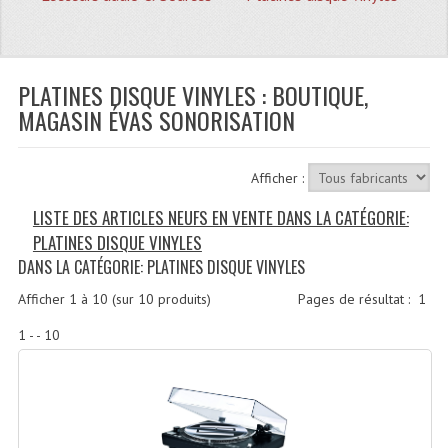
Quoi De Neuf?
Promotions
Plan Acces, Horaires.
PLATINES DISQUE VINYLES : BOUTIQUE,
MAGASIN ÉVAS SONORISATION
Location De Matériel
Le Matériel D´occasion
Afficher :
Recherche Avancée
LISTE DES ARTICLES NEUFS EN VENTE DANS LA CATÉGORIE:
PLATINES DISQUE VINYLES
Recevoir Nos Promotions
DANS LA CATÉGORIE: PLATINES DISQUE VINYLES
Faire Votre Devis
Afficher
1
à
10
(sur
10
produits)
Pages de résultat :
1
CATÉGORIES
1 - - 10
Sonorisation
Accessoires Pieds Cellules Diamants