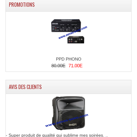
PROMOTIONS
Système Boucle Magnétique
Structures, Pieds, Ponts...
Angle AG20 Structure Contest
Angle AG29 Structure Contest
Angle DECO22Q Structure Contest
PPD PHONO
80.00E
71.00E
Angle DECOTRI Structure Contest
Angle DUO Structure Contest
AVIS DES CLIENTS
Angles Structure ASD SX290
Angles Structure ASD SZ 290
Angles Structure Duo290
Angles Structure QUATRO290
- Super produit de qualité qui sublime mes soirées. ..