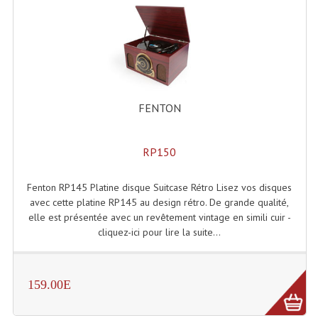
Enceintes Hifi
Enceintes Monitoring
Filtres Actifs, Correcteurs
Haut-Parleurs Moteurs Tweeters Filtres
FENTON
Haut Parleurs Sono
RP150
Filtres Passifs
Haut-Parleurs Amplis Guitare
Fenton RP145 Platine disque Suitcase Rétro Lisez vos disques
avec cette platine RP145 au design rétro. De grande qualité,
Moteurs Pavillons Pour Enceinte
elle est présentée avec un revêtement vintage en simili cuir -
cliquez-ici pour lire la suite...
Tweeters Pour Enceintes
Lecteurs Audio & Sources
159.00E
Platines Disque Vinyles