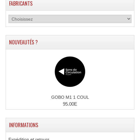
FABRICANTS
Connectiques, Prises Etc...
Adaptateurs Audio
Divers Bricolage
NOUVEAUTÉS ?
Divers Bricolage
Haut-Parleurs Origine Sav
Membrannes De Haut Parleurs
Pieces Détachées Sav
Public-Adress
GOBO M1 1 COUL
95.00E
Accessoires Public-Adress L100V
Amplificateurs (L 100v)
INFORMATIONS
Enceintes Encastrables Ligne 100V 4-8 Ohm
Expédition et retours