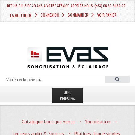
DEPUIS PLUS DE 30 ANS A VOTRE SERVICE. APPELEZ-NOUS :(+33) 06 60 61 62 22
CONNEXION
COMMANDER
VOIR PANIER
LA BOUTIQUE
MENU
PRINCIPAL
LA BOUTIQUE VENTE
Catalogue boutique vente
Sonorisation
MAGASIN
Lecteurs audio & Sources
Platines disque vinyles