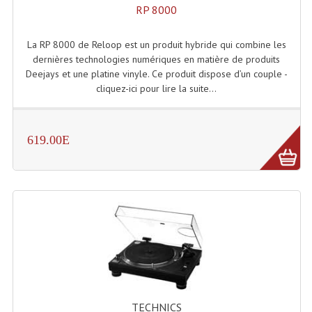
Projecteur Led Sur Batterie
RP 8000
Projecteurs À Leds D'extérieurs
La RP 8000 de Reloop est un produit hybride qui combine les
dernières technologies numériques en matière de produits
Projecteurs Barres De Leds
Deejays et une platine vinyle. Ce produit dispose d’un couple -
cliquez-ici pour lire la suite...
Projecteurs Déco À Leds
Projecteurs Leds
619.00E
Projecteurs Plafonniers Et Encastrés
Projecteurs Théâtre Led
Projecteurs Traditionnels
Projecteurs Cycliodes
Projecteurs Découpes
Projecteurs Par : 16 À 64 Et Autres
TECHNICS