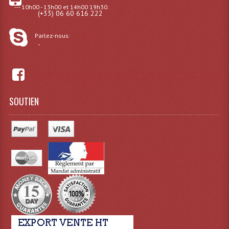
--- 10h00 - 13h00 et 14h00 19h30.
(+33) 06 60 616 222
Tour De Travail Et Échafaudage
Parlez-nous:
Flight-Case (s) Et Accessoires
-
Flight Case Plasma Et Écran LCD
Flight Case Régie
SOUTIEN
Flight Cases Platine Disque. Lecteurs CD
Flight Malettes Consoles T. Mixages
Flight-Case CDs Et Disques Vinyls
Flight-Case Pour Contrôleur DJ
Flight-Case Pour La Lumière
Malle Flight Multi-Usage
Meubles DJ