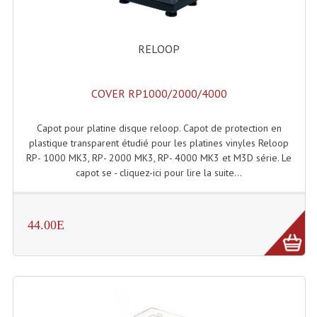
Accessoires Enceintes
Accessoires Micro, Pieds De Régie
RELOOP
Cellule (s)
COVER RP1000/2000/4000
Diamants
Pieds D'enceintes
Capot pour platine disque reloop. Capot de protection en
plastique transparent étudié pour les platines vinyles Reloop
Selecteurs Audio Vidéo
RP- 1000 MK3, RP- 2000 MK3, RP- 4000 MK3 et M3D série. Le
capot se - cliquez-ici pour lire la suite...
Amplificateurs
Amplificateurs Multi-Canaux
44.00E
Casques Stéréo
Compresseurs , Limiteurs , Noise Gate
Egaliseur Egaliseurs