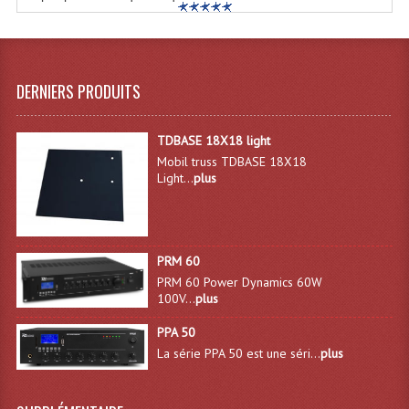
Angles Structure SC150
Angles Structure SD250
DERNIERS PRODUITS
Angles Structure TRIO290
Angles Structure Triodéco
TDBASE 18X18 light
Mobil truss TDBASE 18X18
Angles Trio Steel Acier
Light...
plus
Cercle Monotube
Cercle Struct Carrée 290
PRM 60
PRM 60 Power Dynamics 60W
Cercle Struct SCC Carre
100V...
plus
Cercle Struct Triangulaire290
PPA 50
La série PPA 50 est une séri...
plus
Crochets Et Accessoires
Embases Pour Structure