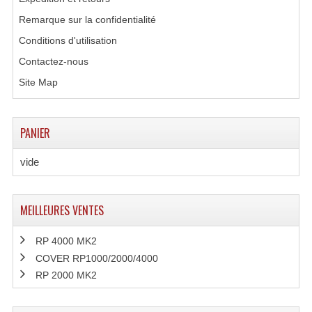
Enceintes Murales (Ligne 100V 16 - 8 Ohm)
Remarque sur la confidentialité
Hp À Chambre De Compression
Conditions d'utilisation
Contactez-nous
Lecteurs Mp3 Et CDs Sources
Site Map
Microphone PA & Micro Pupitre
Projecteurs De Son
PANIER
Sono: Conférences Securité Visite Guidée
vide
Système D'audio Guide
MEILLEURES VENTES
Système D'interprétation Simultanée
Système De Conférence
RP 4000 MK2
COVER RP1000/2000/4000
Système Visite Guidée
RP 2000 MK2
Sonorisation Securité EN-54