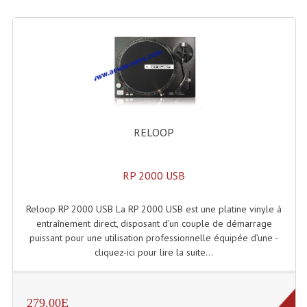
Lecteurs Cd À Plats
Lecteurs Cd À Plats Lecteur MP3
Lecteurs Double Cd Mixage Intégrée
Lecteurs Double Cd MP3
Lecteurs Lasers Simple Et Mp3 (rack 19")
RELOOP
Minidisc
RP 2000 USB
Digital Package Et Logiciel
Reloop RP 2000 USB La RP 2000 USB est une platine vinyle à
Enregistreur Numérique
entraînement direct, disposant d’un couple de démarrage
puissant pour une utilisation professionnelle équipée d’une -
Platines Dvd Pour Dj
cliquez-ici pour lire la suite...
Platines Cassettes
Limiteur De Niveau Sonore
279.00E