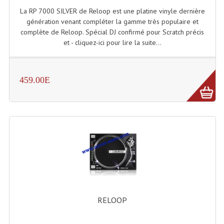
La RP 7000 SILVER de Reloop est une platine vinyle dernière
Lampes Leds
génération venant compléter la gamme très populaire et
complète de Reloop. Spécial DJ confirmé pour Scratch précis
Lampes PAR
et - cliquez-ici pour lire la suite...
Lampes Théatre
459.00E
Les Packs Light
Lumières Noire
Lyres
Panneaux, Piste Danse À Leds
Petit Effets Lumineux
Projecteur De Gobo
RELOOP
Projecteur Extérieur Multifaisceaux