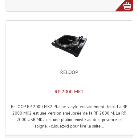
Microphones Scène Et Studio
Microphones Filaires
Micro Sans Fil HF VHF 200MHZ
Micro Sans Fil HF UHF 800MHZ
Micros De Studio
Microphones De Surface
RELOOP
Multi-Effets, Reverbes Etc...
RP 2000 MK2
Peripheriques Traitements Et Accessoires
RELOOP RP 2000 MK2 Platine vinyle entrainement direct La RP
Portes Voix Mégaphones
2000 MK2 est une version améliorée de la RP 2000 M. La RP
2000 USB MK2 est une platine vinyle au design sobre et
Pupitre Pour Discours
soigné. - cliquez-ici pour lire la suite...
Samplers, Échantillonneurs