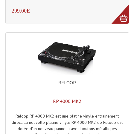
Système Sans Fil In-Ear Monitoring
299.00E
Table Mixages Et Contrôleurs & Consoles
Tables De Mixage DJ
Controleurs DJ USB / MP3
Consoles Sono Et Studio
Consoles Numériques
RELOOP
Consoles Amplifiées
Lumière
RP 4000 MK2
Boules À Facettes
Reloop RP 4000 MK2 est une platine vinyle entrainement
Changeurs De Couleurs
direct. La nouvelle platine vinyle RP 4000 MK2 de Reloop est
dotée d’un nouveau panneau avec boutons métalliques
Déco Light