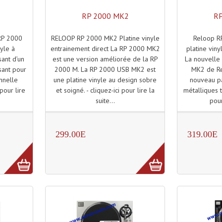
RP 2000 MK2
RP
RELOOP RP 2000 MK2 Platine vinyle
Reloop R
RP 2000
entrainement direct La RP 2000 MK2
platine viny
yle à
est une version améliorée de la RP
La nouvelle 
sant d’un
2000 M. La RP 2000 USB MK2 est
MK2 de Re
sant pour
une platine vinyle au design sobre
nouveau p
onnelle
et soigné. - cliquez-ici pour lire la
métalliques ta
pour lire
suite...
pour
299.00E
319.00E