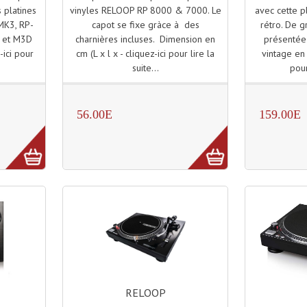
vinyles RELOOP RP 8000 & 7000. Le
avec cette p
 platines
capot se fixe gràce à des
rétro. De g
MK3, RP-
charnières incluses. Dimension en
présentée
 et M3D
cm (L x l x - cliquez-ici pour lire la
vintage en s
-ici pour
suite...
pour
56.00E
159.00E
RELOOP