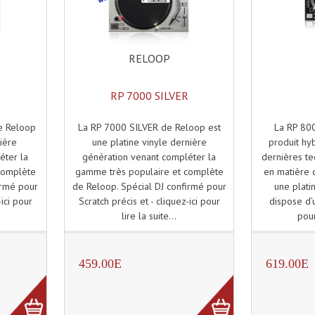
RELOOP
RP 7000 SILVER
La RP 7000 SILVER de Reloop est
La RP 80
e Reloop
une platine vinyle dernière
produit hy
nière
génération venant compléter la
dernières t
éter la
gamme très populaire et complète
en matière 
complète
de Reloop. Spécial DJ confirmé pour
une plati
irmé pour
Scratch précis et - cliquez-ici pour
dispose d’u
-ici pour
lire la suite...
pour
459.00E
619.00E