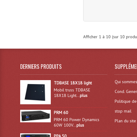
Afficher
1
à
10
(sur
10
produi
DERNIERS PRODUITS
SUPPLÉME
Qui sommes
TDBASE 18X18 light
Mobil truss TDBASE
Cond. Gener
18X18 Light...
plus
Politique de
stop mail
PRM 60
PRM 60 Power Dynamics
Plan du site
60W 100V...
plus
PPA 50