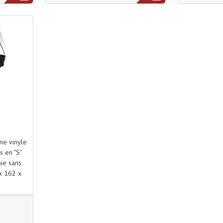
ine vinyle
s en "S"
nie sans
 x 162 x