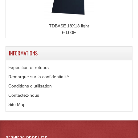
Système Sans Fil In-Ear Monitoring
Table Mixages Et Contrôleurs & Consoles
TDBASE 18X18 light
60.00E
Tables De Mixage DJ
Controleurs DJ USB / MP3
INFORMATIONS
Consoles Sono Et Studio
Expédition et retours
Consoles Numériques
Remarque sur la confidentialité
Consoles Amplifiées
Conditions d'utilisation
Contactez-nous
Lumière
Site Map
Boules À Facettes
Changeurs De Couleurs
Déco Light