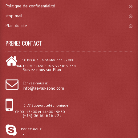
Politique de confidentialité
Dispatches
stop mail
Filtres Et Divers
Plan du site
Flexibles Lumineux Leds
PRENEZ CONTACT
Guirlandes Lumineuse
10 Bis rue Saint-Maurice 92000
Gyrophares À Leds
----- NANTERRE FRANCE. RCS 337 819 338
Suivez-nous sur Plan
Lampes Ampoules
Écrivez-nous à:
Ampoules - Tubes Lumière Noire Black Gun
info@aevas-sono.com
Lampes À Décharges
6j /7 Support téléphonique:
--- 10h00 - 13h00 et 14h00 19h30.
Lampes De Couleurs
(+33) 06 60 616 222
Lampes Dichroique
Parlez-nous:
-
Lampes Halogenes Divers