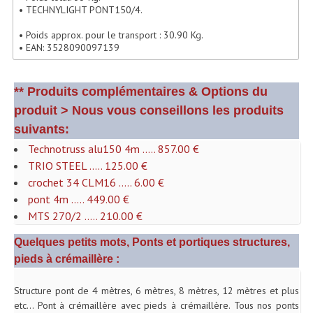
• TECHNYLIGHT PONT150/4.
Lecteurs Cd À Plats
• Poids approx. pour le transport : 30.90 Kg.
Lecteurs Cd À Plats Lecteur MP3
• EAN: 3528090097139
Lecteurs Double Cd Mixage Intégrée
** Produits complémentaires & Options du
Lecteurs Double Cd MP3
produit > Nous vous conseillons les produits
suivants:
Lecteurs Lasers Simple Et Mp3 (rack 19")
Technotruss alu150 4m ..... 857.00 €
Minidisc
TRIO STEEL ..... 125.00 €
crochet 34 CLM16 ..... 6.00 €
Digital Package Et Logiciel
pont 4m ..... 449.00 €
MTS 270/2 ..... 210.00 €
Enregistreur Numérique
Quelques petits mots, Ponts et portiques structures,
Platines Dvd Pour Dj
pieds à crémaillère :
Platines Cassettes
Structure pont de 4 mètres, 6 mètres, 8 mètres, 12 mètres et plus
Limiteur De Niveau Sonore
etc... Pont à crémaillère avec pieds à crémaillère. Tous nos ponts