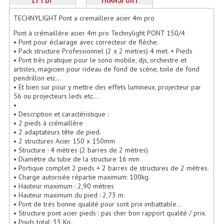
Enceintes Hifi
TECHNYLIGHT Pont a cremaillere acier 4m pro
Enceintes Monitoring
Pont à crémaillère acier 4m pro Technylight PONT 150/4
• Pont pour éclairage avec correcteur de flèche.
Filtres Actifs, Correcteurs
• Pack structure Professionnel (2 x 2 metres) 4 met. + Pieds
• Pont très pratique pour le sono mobile, djs, orchestre et
artistes, magicien pour rideau de fond de scène, toile de fond
Haut-Parleurs Moteurs Tweeters Filtres
pendrillon etc...
• Et bien sur pour y mettre des effets lumineux, projecteur par
Haut Parleurs Sono
56 ou projecteurs leds etc...
•
Filtres Passifs
• Description et caractéristique :
• 2 pieds à crémaillère
Haut-Parleurs Amplis Guitare
• 2 adaptateurs tête de pied.
• 2 structures Acier 150 x 150mm
• Structure : 4 mètres (2 barres de 2 mètres).
Moteurs Pavillons Pour Enceinte
• Diamètre du tube de la structure 16 mm
• Portique complet 2 pieds + 2 barres de structures de 2 mètres.
Tweeters Pour Enceintes
• Charge autorisée répartie maximum: 100kg.
• Hauteur maximum : 2,90 mètres
Lecteurs Audio & Sources
• Hauteur maximum du pied : 2,73 m.
• Pont de très bonne qualité pour sont prix imbattable...
• Structure pont acier pieds : pas cher bon rapport qualité / prix.
Platines Disque Vinyles
• Poids total: 33 Kg.