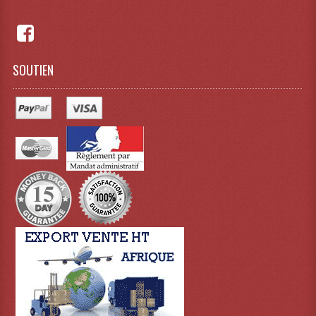
Lampes Leds
Lampes PAR
SOUTIEN
Lampes Théatre
Les Packs Light
Lumières Noire
Lyres
Panneaux, Piste Danse À Leds
Petit Effets Lumineux
Projecteur De Gobo
Projecteur Extérieur Multifaisceaux