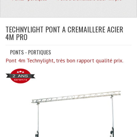
Quoi De Neuf?
Promotions
Plan Acces, Horaires.
TECHNYLIGHT PONT A CREMAILLERE ACIER
4M PRO
Location De Matériel
PONTS - PORTIQUES
Le Matériel D´occasion
Pont 4m Technylight, très bon rapport qualité prix.
Recherche Avancée
Recevoir Nos Promotions
Faire Votre Devis
CATÉGORIES
Sonorisation
Accessoires Pieds Cellules Diamants