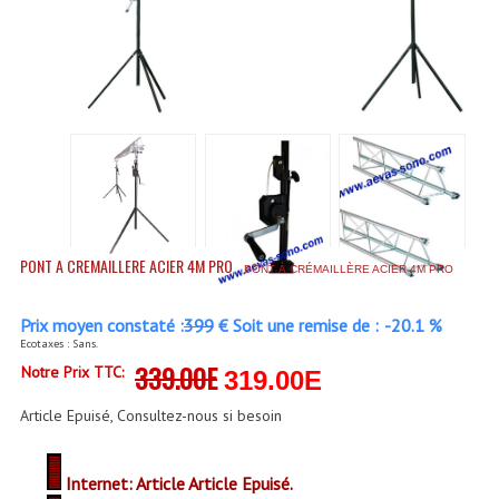
Accessoires Enceintes
Accessoires Micro, Pieds De Régie
Cellule (s)
Diamants
Pieds D'enceintes
Selecteurs Audio Vidéo
PONT A CREMAILLERE ACIER 4M PRO
PONT À CRÉMAILLÈRE ACIER 4M PRO
Amplificateurs
Prix moyen constaté :
399
€ Soit une remise de :
-20.1 %
Amplificateurs Multi-Canaux
Ecotaxes : Sans.
339.00E
Notre Prix TTC:
319.00E
Casques Stéréo
Article Epuisé, Consultez-nous si besoin
Compresseurs , Limiteurs , Noise Gate
Egaliseur Egaliseurs
Internet: Article Article Epuisé.