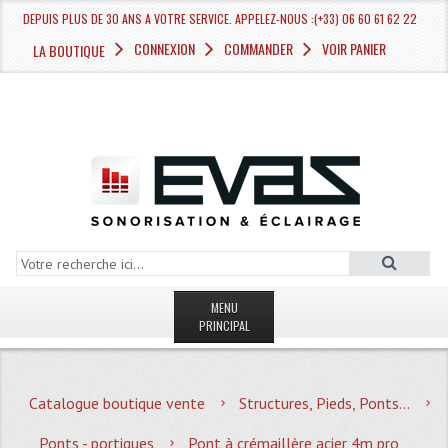
DEPUIS PLUS DE 30 ANS A VOTRE SERVICE. APPELEZ-NOUS :(+33) 06 60 61 62 22
CONNEXION
COMMANDER
VOIR PANIER
LA BOUTIQUE
MENU
PRINCIPAL
LA BOUTIQUE VENTE
Catalogue boutique vente
Structures, Pieds, Ponts...
MAGASIN
Ponts - portiques
Pont à crémaillère acier 4m pro