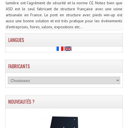
lumière ont l'agrément de sécurité et la norme CE. Notez bien que
Microphones Scène Et Studio
ASD est le seul fabricant de structure française avec une usine
artisanale en France. Le pont en structure avec pieds win-up est
Microphones Filaires
aussi une bonne solution et est très pratique pour les événements
d'entreprises, foires, salons, expositions etc...
Micro Sans Fil HF VHF 200MHZ
LANGUES
Micro Sans Fil HF UHF 800MHZ
Micros De Studio
FABRICANTS
Microphones De Surface
Multi-Effets, Reverbes Etc...
Peripheriques Traitements Et Accessoires
NOUVEAUTÉS ?
Portes Voix Mégaphones
Pupitre Pour Discours
Samplers, Échantillonneurs