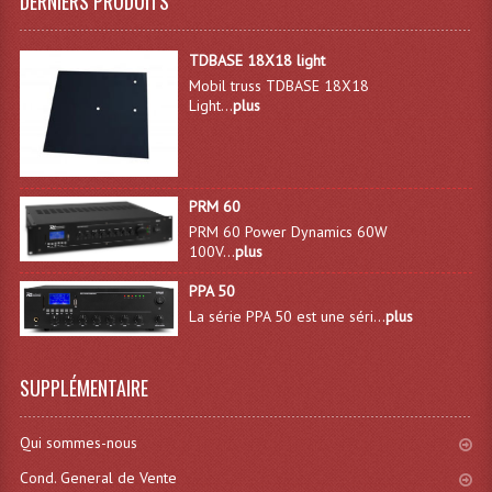
DERNIERS PRODUITS
Effets LASERS
TDBASE 18X18 light
Laser Multi-Points
Mobil truss TDBASE 18X18
Light...
plus
Lasers (Effets Volumetriques)
Lasers D'extérieur Multi-Points
PRM 60
Effets Lumineux À Leds
PRM 60 Power Dynamics 60W
100V...
plus
Effets Lumineux, Centre De Piste
PPA 50
Effets Lumineux, Effets Disco
La série PPA 50 est une séri...
plus
Electronique Commande Light
SUPPLÉMENTAIRE
Blocs De Puissance
Qui sommes-nous
Chenillards Modulateurs
Cond. General de Vente
Consoles Éclairage DMX