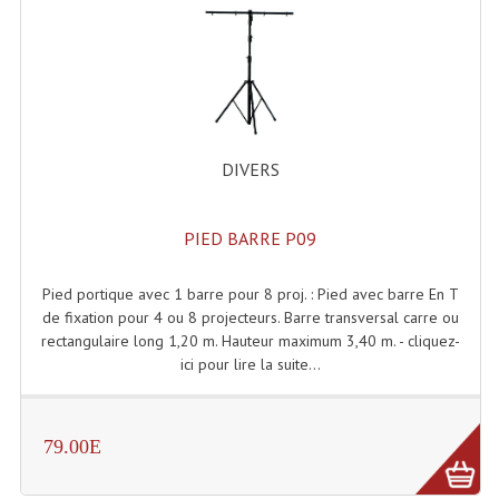
Enceintes Hifi
Enceintes Monitoring
Filtres Actifs, Correcteurs
Haut-Parleurs Moteurs Tweeters Filtres
DIVERS
Haut Parleurs Sono
PIED BARRE P09
Filtres Passifs
Haut-Parleurs Amplis Guitare
Pied portique avec 1 barre pour 8 proj. : Pied avec barre En T
de fixation pour 4 ou 8 projecteurs. Barre transversal carre ou
Moteurs Pavillons Pour Enceinte
rectangulaire long 1,20 m. Hauteur maximum 3,40 m. - cliquez-
ici pour lire la suite...
Tweeters Pour Enceintes
Lecteurs Audio & Sources
79.00E
Platines Disque Vinyles