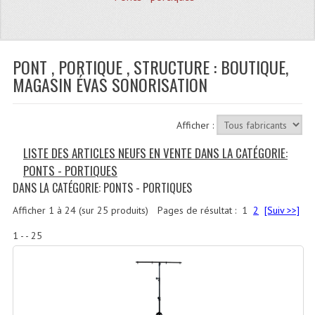
Quoi De Neuf?
Promotions
Plan Acces, Horaires.
PONT , PORTIQUE , STRUCTURE : BOUTIQUE,
MAGASIN ÉVAS SONORISATION
Location De Matériel
Le Matériel D´occasion
Afficher :
Recherche Avancée
LISTE DES ARTICLES NEUFS EN VENTE DANS LA CATÉGORIE:
PONTS - PORTIQUES
Recevoir Nos Promotions
DANS LA CATÉGORIE: PONTS - PORTIQUES
Faire Votre Devis
Afficher
1
à
24
(sur
25
produits)
Pages de résultat :
1
2
[Suiv >>]
CATÉGORIES
1 - - 25
Sonorisation
Accessoires Pieds Cellules Diamants