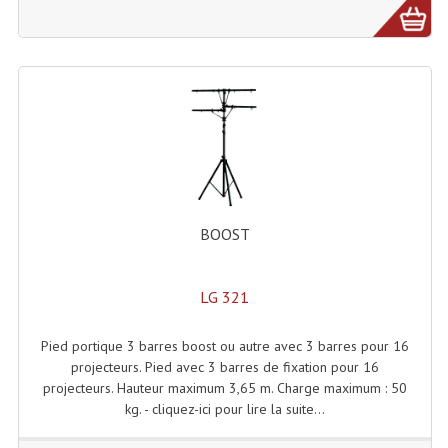
Microphones Scène Et Studio
Microphones Filaires
Micro Sans Fil HF VHF 200MHZ
Micro Sans Fil HF UHF 800MHZ
Micros De Studio
Microphones De Surface
BOOST
Multi-Effets, Reverbes Etc...
LG 321
Peripheriques Traitements Et Accessoires
Pied portique 3 barres boost ou autre avec 3 barres pour 16
Portes Voix Mégaphones
projecteurs. Pied avec 3 barres de fixation pour 16
projecteurs. Hauteur maximum 3,65 m. Charge maximum : 50
Pupitre Pour Discours
kg. - cliquez-ici pour lire la suite...
Samplers, Échantillonneurs