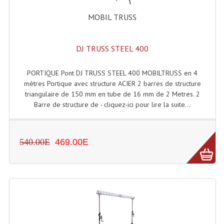
Connectiques, Prises Etc...
MOBIL TRUSS
Adaptateurs Audio
Divers Bricolage
DJ TRUSS STEEL 400
Divers Bricolage
PORTIQUE Pont DJ TRUSS STEEL 400 MOBILTRUSS en 4
mètres Portique avec structure ACIER 2 barres de structure
Haut-Parleurs Origine Sav
triangulaire de 150 mm en tube de 16 mm de 2 Metres. 2
Barre de structure de - cliquez-ici pour lire la suite...
Membrannes De Haut Parleurs
Pieces Détachées Sav
540.00E
469.00E
Public-Adress
Accessoires Public-Adress L100V
Amplificateurs (L 100v)
Enceintes Encastrables Ligne 100V 4-8 Ohm