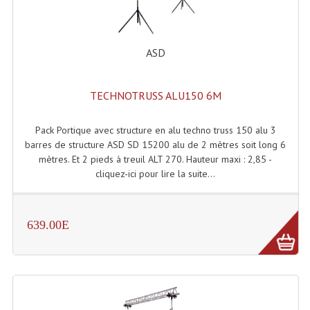
Enceintes Murales (Ligne 100V 16 - 8 Ohm)
Hp À Chambre De Compression
ASD
Lecteurs Mp3 Et CDs Sources
TECHNOTRUSS ALU150 6M
Microphone PA & Micro Pupitre
Projecteurs De Son
Pack Portique avec structure en alu techno truss 150 alu 3
barres de structure ASD SD 15200 alu de 2 mètres soit long 6
Sono: Conférences Securité Visite Guidée
mètres. Et 2 pieds à treuil ALT 270. Hauteur maxi : 2,85 -
cliquez-ici pour lire la suite...
Système D'audio Guide
Système D'interprétation Simultanée
639.00E
Système De Conférence
Système Visite Guidée
Sonorisation Securité EN-54