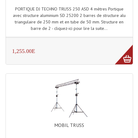
LISTE DU MATERIEL D'OCCASION
PORTIQUE DJ TECHNO TRUSS 250 ASD 4 mètres Portique
PLAN ACCES, LES HORAIRES
avec structure aluminium SD 25200 2 barres de structure alu
triangulaire de 250 mm et en tube de 50 mm. Structure en
CRÉER UN COMPTE
barre de 2 - cliquez-ici pour lire la suite...
1,255.00E
MOBIL TRUSS