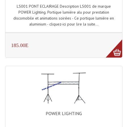
LS001 PONT ECLAIRAGE Description LS001 de marque
Lampes Leds
POWER Lighting. Portique lumière alu pour prestation
discomobile et animations soirées - Ce portique lumière en
Lampes PAR
aluminium - cliquez-ici pour lire la suite...
Lampes Théatre
185.00E
Les Packs Light
Lumières Noire
Lyres
Panneaux, Piste Danse À Leds
Petit Effets Lumineux
Projecteur De Gobo
POWER LIGHTING
Projecteur Extérieur Multifaisceaux