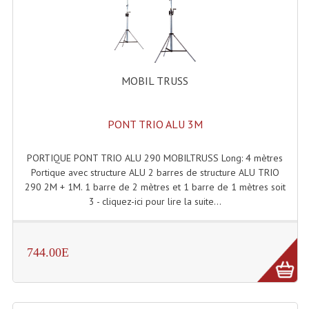
Système Boucle Magnétique
Structures, Pieds, Ponts...
Angle AG20 Structure Contest
MOBIL TRUSS
Angle AG29 Structure Contest
PONT TRIO ALU 3M
Angle DECO22Q Structure Contest
Angle DECOTRI Structure Contest
PORTIQUE PONT TRIO ALU 290 MOBILTRUSS Long: 4 mètres
Portique avec structure ALU 2 barres de structure ALU TRIO
Angle DUO Structure Contest
290 2M + 1M. 1 barre de 2 mètres et 1 barre de 1 mètres soit
3 - cliquez-ici pour lire la suite...
Angles Structure ASD SX290
Angles Structure ASD SZ 290
744.00E
Angles Structure Duo290
Angles Structure QUATRO290