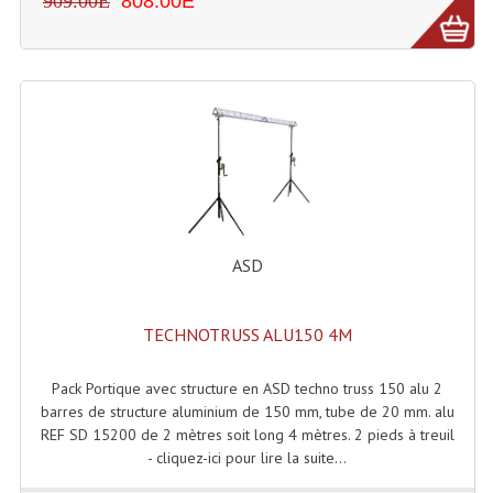
909.00E
808.00E
Tour De Travail Et Échafaudage
Flight-Case (s) Et Accessoires
Flight Case Plasma Et Écran LCD
Flight Case Régie
Flight Cases Platine Disque. Lecteurs CD
Flight Malettes Consoles T. Mixages
ASD
Flight-Case CDs Et Disques Vinyls
TECHNOTRUSS ALU150 4M
Flight-Case Pour Contrôleur DJ
Pack Portique avec structure en ASD techno truss 150 alu 2
Flight-Case Pour La Lumière
barres de structure aluminium de 150 mm, tube de 20 mm. alu
REF SD 15200 de 2 mètres soit long 4 mètres. 2 pieds à treuil
Malle Flight Multi-Usage
- cliquez-ici pour lire la suite...
Meubles DJ