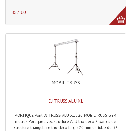
Rack 19" PRO Betonex
857.00E
Rack 19" Standard Betonex
Sac Trolley De Transport
Sacs & Housses De Transport
Valises Pour Clavier
Rack 19 Pouces Multiplis
Accessoires Flight-Case Coins Roulettes
MOBIL TRUSS
Rack 19" STYLE VSR (capot En L)
DJ TRUSS ALU XL
Machines À Effets Fumées, Mousses, Liquid
PORTIQUE Pont DJ TRUSS ALU XL 220 MOBILTRUSS en 4
Machines À Fumées
mètres Portique avec structure ALU trio deco 2 barres de
structure triangulaire trio déco larg 220 mm en tube de 32
Effets Projection Et Jet De CO2