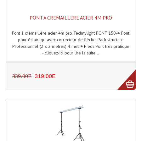
Projecteurs Poursuite
Projecteurs Théatre: Plan Convexe Fresnel
PONT A CREMAILLERE ACIER 4M PRO
Rampe De Spots
Pont à crémaillère acier 4m pro Technylight PONT 150/4 Pont
pour éclairage avec correcteur de flèche. Pack structure
Scanners
Professionnel (2 x 2 metres) 4 met. + Pieds Pont très pratique
- cliquez-ici pour lire la suite...
Stroboscopes
Câbles, Connectiques.
339.00E
319.00E
Câblage Electrique
Câble Rallonge DMX512 MIDI
Câbles Module, Cables Audio
Câble Multi-Paires Audio
Câbles Enceintes