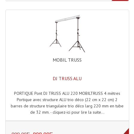
Grill Auto-Porté
Monotubes Et Angles 50mm
Pendrillon Et Ossature
Pieds De Levage
Ponts - Portiques
MOBIL TRUSS
Praticable Et Accessoires
DJ TRUSS ALU
Structure Echelle 290 Asd
PORTIQUE Pont DJ TRUSS ALU 220 MOBILTRUSS 4 mètres
Structure Et Angles Quatro Deco
Portique avec structure ALU trio déco (22 cm x 22 cm) 2
barres de structure triangulaire trio déco larg 220 mm en tube
Structures
de 32 mm. - cliquez-ici pour lire la suite...
Structures Carrées
Structures, Angles Sd150