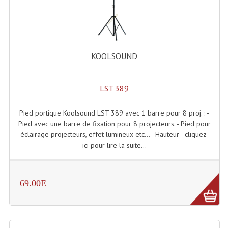
Enceintes Et Caissons Basses
Packs Sono
Enceintes Amplifiées Actives
KOOLSOUND
Enceintes, Système Amplifiés
LST 389
Enceintes Passives Sono
Retours De Scène
Pied portique Koolsound LST 389 avec 1 barre pour 8 proj. : -
Pied avec une barre de fixation pour 8 projecteurs. - Pied pour
Caisson De Basse Amplifié
éclairage projecteurs, effet lumineux etc... - Hauteur - cliquez-
ici pour lire la suite...
Caissons De Basses
Enceinte Nomade Bluetooth
69.00E
Enceintes (Ecoutes De Studio)
Enceintes Autonomes Portables Amplifiées