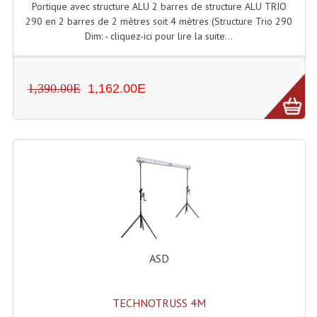
Portique avec structure ALU 2 barres de structure ALU TRIO
290 en 2 barres de 2 mètres soit 4 mètres (Structure Trio 290
Liquides À Fumée
Dim: - cliquez-ici pour lire la suite...
Liquides À Mousse
Nos Occasions Et Stock B
1,390.00E
1,162.00E
Les Occasions
Notre Stock B
Karaoké Materiel Lecteur Etc...
Matériel Karaoké
Disque DVD
ASD
Disque LD (30 Cm.)
TARIF ET CATALOGUE DE LOCATION
TECHNOTRUSS 4M