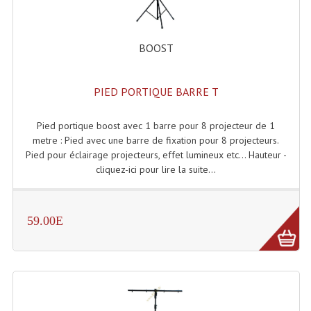
Accessoires Enceintes
Accessoires Micro, Pieds De Régie
BOOST
Cellule (s)
PIED PORTIQUE BARRE T
Diamants
Pieds D'enceintes
Pied portique boost avec 1 barre pour 8 projecteur de 1
metre : Pied avec une barre de fixation pour 8 projecteurs.
Selecteurs Audio Vidéo
Pied pour éclairage projecteurs, effet lumineux etc... Hauteur -
cliquez-ici pour lire la suite...
Amplificateurs
Amplificateurs Multi-Canaux
59.00E
Casques Stéréo
Compresseurs , Limiteurs , Noise Gate
Egaliseur Egaliseurs