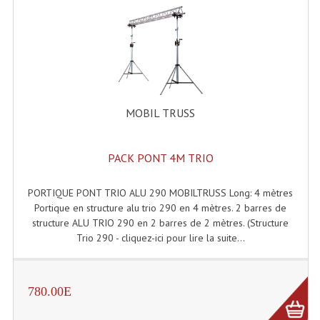
Angles Structure SC150
Angles Structure SD250
Angles Structure TRIO290
Angles Structure Triodéco
MOBIL TRUSS
Angles Trio Steel Acier
PACK PONT 4M TRIO
Cercle Monotube
PORTIQUE PONT TRIO ALU 290 MOBILTRUSS Long: 4 mètres
Cercle Struct Carrée 290
Portique en structure alu trio 290 en 4 mètres. 2 barres de
Cercle Struct SCC Carre
structure ALU TRIO 290 en 2 barres de 2 mètres. (Structure
Trio 290 - cliquez-ici pour lire la suite...
Cercle Struct Triangulaire290
Crochets Et Accessoires
780.00E
Embases Pour Structure