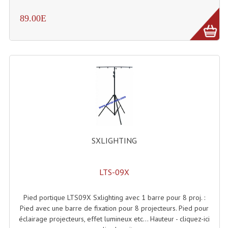
Système Sans Fil In-Ear Monitoring
89.00E
Table Mixages Et Contrôleurs & Consoles
Tables De Mixage DJ
Controleurs DJ USB / MP3
Consoles Sono Et Studio
Consoles Numériques
SXLIGHTING
Consoles Amplifiées
Lumière
LTS-09X
Boules À Facettes
Pied portique LTS09X Sxlighting avec 1 barre pour 8 proj. :
Changeurs De Couleurs
Pied avec une barre de fixation pour 8 projecteurs. Pied pour
éclairage projecteurs, effet lumineux etc... Hauteur - cliquez-ici
Déco Light