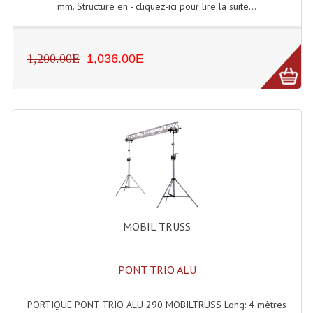
mm. Structure en - cliquez-ici pour lire la suite...
Machines À Brouillard
Lanceur De Flammes Et Cartouche De Gaz
1,200.00E
1,036.00E
Machine À Etincelles Froides
Machines & Canon À Confettis
Machines À Bulles
Machines À Effet Brouillard
Machines À Fumée Lourde
MOBIL TRUSS
Machines À Mousse, Neige, Liquides
Liquide À Brouillard
PONT TRIO ALU
Liquide À Bulles
PORTIQUE PONT TRIO ALU 290 MOBILTRUSS Long: 4 mètres
Liquide À Neige