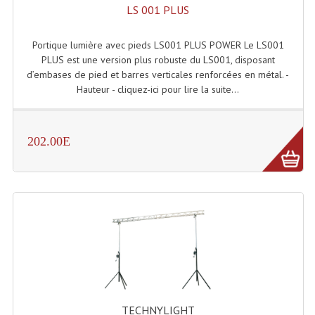
Projecteur Led Sur Batterie
LS 001 PLUS
Projecteurs À Leds D'extérieurs
Portique lumière avec pieds LS001 PLUS POWER Le LS001
PLUS est une version plus robuste du LS001, disposant
Projecteurs Barres De Leds
d’embases de pied et barres verticales renforcées en métal. -
Hauteur - cliquez-ici pour lire la suite...
Projecteurs Déco À Leds
Projecteurs Leds
202.00E
Projecteurs Plafonniers Et Encastrés
Projecteurs Théâtre Led
Projecteurs Traditionnels
Projecteurs Cycliodes
Projecteurs Découpes
Projecteurs Par : 16 À 64 Et Autres
TECHNYLIGHT