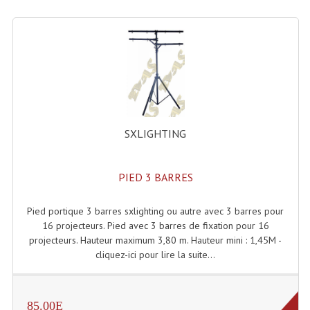
Lecteurs Cd À Plats
Lecteurs Cd À Plats Lecteur MP3
Lecteurs Double Cd Mixage Intégrée
Lecteurs Double Cd MP3
Lecteurs Lasers Simple Et Mp3 (rack 19")
SXLIGHTING
Minidisc
PIED 3 BARRES
Digital Package Et Logiciel
Pied portique 3 barres sxlighting ou autre avec 3 barres pour
Enregistreur Numérique
16 projecteurs. Pied avec 3 barres de fixation pour 16
projecteurs. Hauteur maximum 3,80 m. Hauteur mini : 1,45M -
Platines Dvd Pour Dj
cliquez-ici pour lire la suite...
Platines Cassettes
Limiteur De Niveau Sonore
85.00E