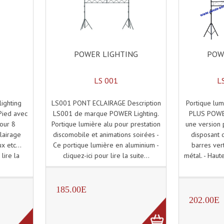
POWER LIGHTING
POW
LS 001
L
LS001 PONT ECLAIRAGE Description
Portique lu
ighting
LS001 de marque POWER Lighting.
PLUS POWE
 Pied avec
Portique lumière alu pour prestation
une version 
pour 8
discomobile et animations soirées -
disposant 
lairage
Ce portique lumière en aluminium -
barres ver
x etc...
cliquez-ici pour lire la suite...
métal. - Haute
 lire la
185.00E
202.00E