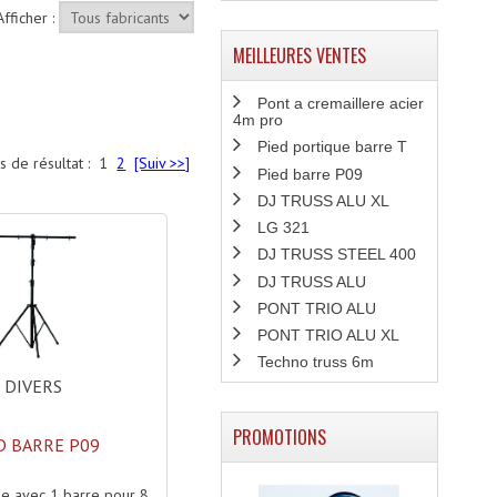
Afficher :
MEILLEURES VENTES
Pont a cremaillere acier
4m pro
Pied portique barre T
s de résultat :
1
2
[Suiv >>]
Pied barre P09
DJ TRUSS ALU XL
LG 321
DJ TRUSS STEEL 400
DJ TRUSS ALU
PONT TRIO ALU
PONT TRIO ALU XL
Techno truss 6m
DIVERS
PROMOTIONS
D BARRE P09
ue avec 1 barre pour 8