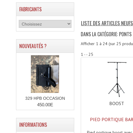
FABRICANTS
LISTE DES ARTICLES NEUF
DANS LA CATÉGORIE: PONTS
Afficher
1
à
24
(sur
25
produi
NOUVEAUTÉS ?
1 - - 25
329 HPB OCCASION
BOOST
450.00E
PIED PORTIQUE BA
INFORMATIONS
Pied portique boost avec