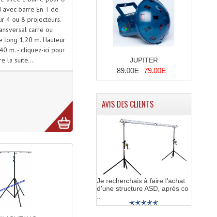
ed avec barre En T de
ur 4 ou 8 projecteurs.
ansversal carre ou
e long 1,20 m. Hauteur
 m. - cliquez-ici pour
ire la suite...
JUPITER
89.00E
79.00E
AVIS DES CLIENTS
Je recherchais à faire l'achat
d'une structure ASD, après co
..