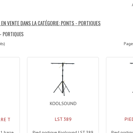
S EN VENTE DANS LA CATÉGORIE: PONTS - PORTIQUES
 - PORTIQUES
ts)
Page
KOOLSOUND
LST 389
PIE
RRE T
Pied portique Koolsound LST 389
Pied portiq
 1 barre