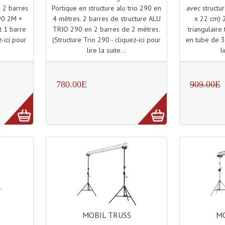
Portique en structure alu trio 290 en
avec structu
U 2 barres
4 mètres. 2 barres de structure ALU
x 22 cm) 2
90 2M +
TRIO 290 en 2 barres de 2 mètres.
triangulaire
t 1 barre
(Structure Trio 290 - cliquez-ici pour
en tube de 3
z-ici pour
lire la suite...
l
780.00E
909.00E
MOBIL TRUSS
MO