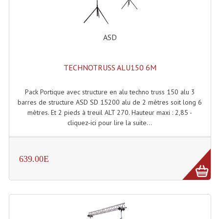
Enceintes Murales (Ligne 100V 16 - 8 Ohm)
Hp À Chambre De Compression
ASD
Lecteurs Mp3 Et CDs Sources
TECHNOTRUSS ALU150 6M
Microphone PA & Micro Pupitre
Projecteurs De Son
Pack Portique avec structure en alu techno truss 150 alu 3
barres de structure ASD SD 15200 alu de 2 mètres soit long 6
Sono: Conférences Securité Visite Guidée
mètres. Et 2 pieds à treuil ALT 270. Hauteur maxi : 2,85 -
cliquez-ici pour lire la suite...
Système D'audio Guide
Système D'interprétation Simultanée
639.00E
Système De Conférence
Système Visite Guidée
Sonorisation Securité EN-54