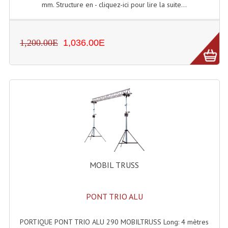
mm. Structure en - cliquez-ici pour lire la suite...
Machines À Brouillard
Lanceur De Flammes Et Cartouche De Gaz
1,200.00E
1,036.00E
Machine À Etincelles Froides
Machines & Canon À Confettis
Machines À Bulles
Machines À Effet Brouillard
Machines À Fumée Lourde
MOBIL TRUSS
Machines À Mousse, Neige, Liquides
Liquide À Brouillard
PONT TRIO ALU
Liquide À Bulles
PORTIQUE PONT TRIO ALU 290 MOBILTRUSS Long: 4 mètres
Liquide À Neige