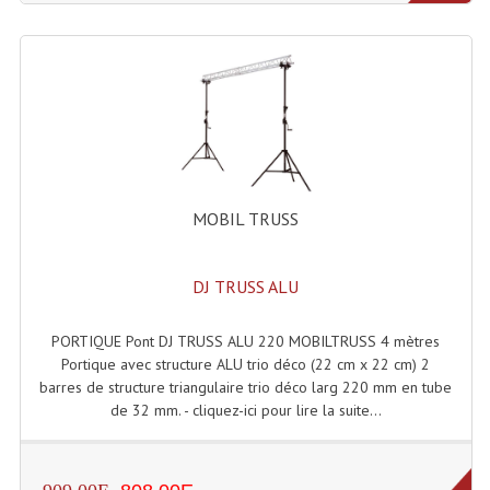
Grill Auto-Porté
Monotubes Et Angles 50mm
Pendrillon Et Ossature
Pieds De Levage
Ponts - Portiques
MOBIL TRUSS
Praticable Et Accessoires
DJ TRUSS ALU
Structure Echelle 290 Asd
PORTIQUE Pont DJ TRUSS ALU 220 MOBILTRUSS 4 mètres
Structure Et Angles Quatro Deco
Portique avec structure ALU trio déco (22 cm x 22 cm) 2
barres de structure triangulaire trio déco larg 220 mm en tube
Structures
de 32 mm. - cliquez-ici pour lire la suite...
Structures Carrées
Structures, Angles Sd150