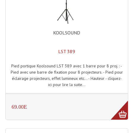
Enceintes Et Caissons Basses
Packs Sono
Enceintes Amplifiées Actives
KOOLSOUND
Enceintes, Système Amplifiés
LST 389
Enceintes Passives Sono
Retours De Scène
Pied portique Koolsound LST 389 avec 1 barre pour 8 proj. : -
Pied avec une barre de fixation pour 8 projecteurs. - Pied pour
Caisson De Basse Amplifié
éclairage projecteurs, effet lumineux etc... - Hauteur - cliquez-
ici pour lire la suite...
Caissons De Basses
Enceinte Nomade Bluetooth
69.00E
Enceintes (Ecoutes De Studio)
Enceintes Autonomes Portables Amplifiées