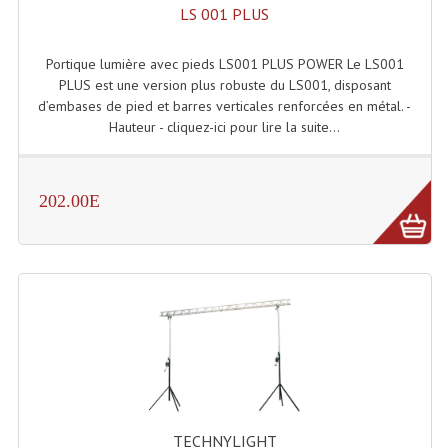
Projecteur Led Sur Batterie
LS 001 PLUS
Projecteurs À Leds D'extérieurs
Portique lumière avec pieds LS001 PLUS POWER Le LS001
PLUS est une version plus robuste du LS001, disposant
Projecteurs Barres De Leds
d’embases de pied et barres verticales renforcées en métal. -
Hauteur - cliquez-ici pour lire la suite...
Projecteurs Déco À Leds
Projecteurs Leds
202.00E
Projecteurs Plafonniers Et Encastrés
Projecteurs Théâtre Led
Projecteurs Traditionnels
Projecteurs Cycliodes
Projecteurs Découpes
Projecteurs Par : 16 À 64 Et Autres
TECHNYLIGHT