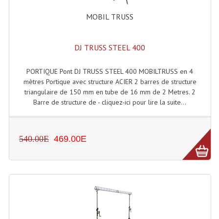
Connectiques, Prises Etc...
MOBIL TRUSS
Adaptateurs Audio
Divers Bricolage
DJ TRUSS STEEL 400
Divers Bricolage
PORTIQUE Pont DJ TRUSS STEEL 400 MOBILTRUSS en 4
mètres Portique avec structure ACIER 2 barres de structure
Haut-Parleurs Origine Sav
triangulaire de 150 mm en tube de 16 mm de 2 Metres. 2
Barre de structure de - cliquez-ici pour lire la suite...
Membrannes De Haut Parleurs
Pieces Détachées Sav
540.00E
469.00E
Public-Adress
Accessoires Public-Adress L100V
Amplificateurs (L 100v)
Enceintes Encastrables Ligne 100V 4-8 Ohm