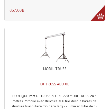
Rack 19" PRO Betonex
857.00E
Rack 19" Standard Betonex
Sac Trolley De Transport
Sacs & Housses De Transport
Valises Pour Clavier
Rack 19 Pouces Multiplis
Accessoires Flight-Case Coins Roulettes
MOBIL TRUSS
Rack 19" STYLE VSR (capot En L)
DJ TRUSS ALU XL
Machines À Effets Fumées, Mousses, Liquid
PORTIQUE Pont DJ TRUSS ALU XL 220 MOBILTRUSS en 4
Machines À Fumées
mètres Portique avec structure ALU trio deco 2 barres de
structure triangulaire trio déco larg 220 mm en tube de 32
Effets Projection Et Jet De CO2