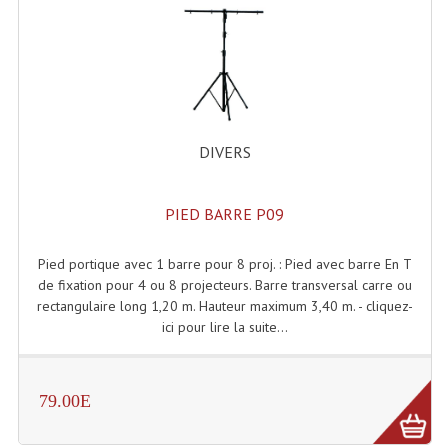
Enceintes Hifi
Enceintes Monitoring
Filtres Actifs, Correcteurs
Haut-Parleurs Moteurs Tweeters Filtres
DIVERS
Haut Parleurs Sono
PIED BARRE P09
Filtres Passifs
Haut-Parleurs Amplis Guitare
Pied portique avec 1 barre pour 8 proj. : Pied avec barre En T
de fixation pour 4 ou 8 projecteurs. Barre transversal carre ou
Moteurs Pavillons Pour Enceinte
rectangulaire long 1,20 m. Hauteur maximum 3,40 m. - cliquez-
ici pour lire la suite...
Tweeters Pour Enceintes
Lecteurs Audio & Sources
79.00E
Platines Disque Vinyles