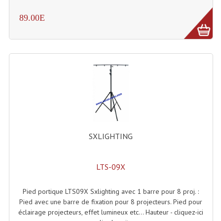
Système Sans Fil In-Ear Monitoring
89.00E
Table Mixages Et Contrôleurs & Consoles
Tables De Mixage DJ
Controleurs DJ USB / MP3
Consoles Sono Et Studio
Consoles Numériques
SXLIGHTING
Consoles Amplifiées
Lumière
LTS-09X
Boules À Facettes
Pied portique LTS09X Sxlighting avec 1 barre pour 8 proj. :
Changeurs De Couleurs
Pied avec une barre de fixation pour 8 projecteurs. Pied pour
éclairage projecteurs, effet lumineux etc... Hauteur - cliquez-ici
Déco Light