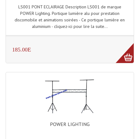
LS001 PONT ECLAIRAGE Description LS001 de marque
Lampes Leds
POWER Lighting. Portique lumière alu pour prestation
discomobile et animations soirées - Ce portique lumière en
Lampes PAR
aluminium - cliquez-ici pour lire la suite...
Lampes Théatre
185.00E
Les Packs Light
Lumières Noire
Lyres
Panneaux, Piste Danse À Leds
Petit Effets Lumineux
Projecteur De Gobo
POWER LIGHTING
Projecteur Extérieur Multifaisceaux