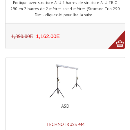
Portique avec structure ALU 2 barres de structure ALU TRIO
290 en 2 barres de 2 mètres soit 4 mètres (Structure Trio 290
Liquides À Fumée
Dim: - cliquez-ici pour lire la suite...
Liquides À Mousse
Nos Occasions Et Stock B
1,390.00E
1,162.00E
Les Occasions
Notre Stock B
Karaoké Materiel Lecteur Etc...
Matériel Karaoké
Disque DVD
ASD
Disque LD (30 Cm.)
TARIF ET CATALOGUE DE LOCATION
TECHNOTRUSS 4M