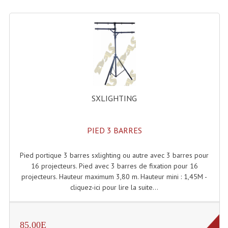
Lecteurs Cd À Plats
Lecteurs Cd À Plats Lecteur MP3
Lecteurs Double Cd Mixage Intégrée
Lecteurs Double Cd MP3
Lecteurs Lasers Simple Et Mp3 (rack 19")
SXLIGHTING
Minidisc
PIED 3 BARRES
Digital Package Et Logiciel
Pied portique 3 barres sxlighting ou autre avec 3 barres pour
Enregistreur Numérique
16 projecteurs. Pied avec 3 barres de fixation pour 16
projecteurs. Hauteur maximum 3,80 m. Hauteur mini : 1,45M -
Platines Dvd Pour Dj
cliquez-ici pour lire la suite...
Platines Cassettes
Limiteur De Niveau Sonore
85.00E