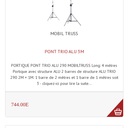
Système Boucle Magnétique
Structures, Pieds, Ponts...
Angle AG20 Structure Contest
MOBIL TRUSS
Angle AG29 Structure Contest
PONT TRIO ALU 3M
Angle DECO22Q Structure Contest
Angle DECOTRI Structure Contest
PORTIQUE PONT TRIO ALU 290 MOBILTRUSS Long: 4 mètres
Portique avec structure ALU 2 barres de structure ALU TRIO
Angle DUO Structure Contest
290 2M + 1M. 1 barre de 2 mètres et 1 barre de 1 mètres soit
3 - cliquez-ici pour lire la suite...
Angles Structure ASD SX290
Angles Structure ASD SZ 290
744.00E
Angles Structure Duo290
Angles Structure QUATRO290