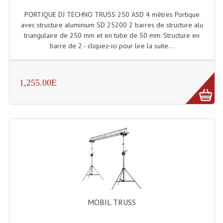
LISTE DU MATERIEL D'OCCASION
PORTIQUE DJ TECHNO TRUSS 250 ASD 4 mètres Portique
PLAN ACCES, LES HORAIRES
avec structure aluminium SD 25200 2 barres de structure alu
triangulaire de 250 mm et en tube de 50 mm. Structure en
CRÉER UN COMPTE
barre de 2 - cliquez-ici pour lire la suite...
1,255.00E
MOBIL TRUSS