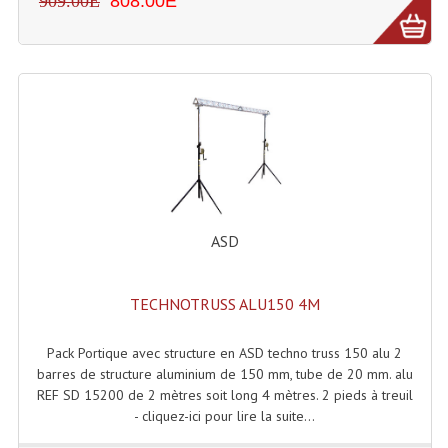
909.00E
808.00E
Tour De Travail Et Échafaudage
Flight-Case (s) Et Accessoires
Flight Case Plasma Et Écran LCD
Flight Case Régie
Flight Cases Platine Disque. Lecteurs CD
Flight Malettes Consoles T. Mixages
ASD
Flight-Case CDs Et Disques Vinyls
TECHNOTRUSS ALU150 4M
Flight-Case Pour Contrôleur DJ
Pack Portique avec structure en ASD techno truss 150 alu 2
Flight-Case Pour La Lumière
barres de structure aluminium de 150 mm, tube de 20 mm. alu
REF SD 15200 de 2 mètres soit long 4 mètres. 2 pieds à treuil
Malle Flight Multi-Usage
- cliquez-ici pour lire la suite...
Meubles DJ