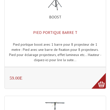
Accessoires Enceintes
Accessoires Micro, Pieds De Régie
BOOST
Cellule (s)
PIED PORTIQUE BARRE T
Diamants
Pieds D'enceintes
Pied portique boost avec 1 barre pour 8 projecteur de 1
metre : Pied avec une barre de fixation pour 8 projecteurs.
Selecteurs Audio Vidéo
Pied pour éclairage projecteurs, effet lumineux etc... Hauteur -
cliquez-ici pour lire la suite...
Amplificateurs
Amplificateurs Multi-Canaux
59.00E
Casques Stéréo
Compresseurs , Limiteurs , Noise Gate
Egaliseur Egaliseurs