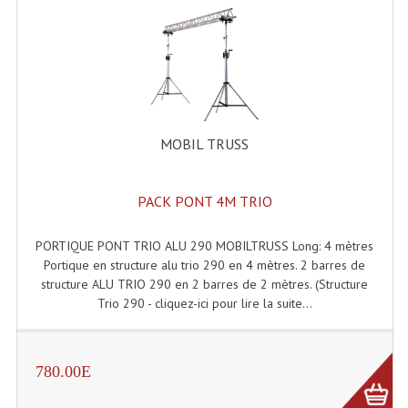
Angles Structure SC150
Angles Structure SD250
Angles Structure TRIO290
Angles Structure Triodéco
MOBIL TRUSS
Angles Trio Steel Acier
PACK PONT 4M TRIO
Cercle Monotube
PORTIQUE PONT TRIO ALU 290 MOBILTRUSS Long: 4 mètres
Cercle Struct Carrée 290
Portique en structure alu trio 290 en 4 mètres. 2 barres de
Cercle Struct SCC Carre
structure ALU TRIO 290 en 2 barres de 2 mètres. (Structure
Trio 290 - cliquez-ici pour lire la suite...
Cercle Struct Triangulaire290
Crochets Et Accessoires
780.00E
Embases Pour Structure