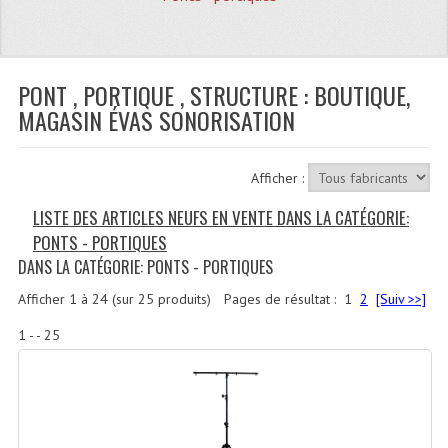
Quoi De Neuf?
Promotions
Plan Acces, Horaires.
PONT , PORTIQUE , STRUCTURE : BOUTIQUE,
MAGASIN ÉVAS SONORISATION
Location De Matériel
Le Matériel D´occasion
Afficher :
Recherche Avancée
LISTE DES ARTICLES NEUFS EN VENTE DANS LA CATÉGORIE:
PONTS - PORTIQUES
Recevoir Nos Promotions
DANS LA CATÉGORIE: PONTS - PORTIQUES
Faire Votre Devis
Afficher
1
à
24
(sur
25
produits)
Pages de résultat :
1
2
[Suiv >>]
CATÉGORIES
1 - - 25
Sonorisation
Accessoires Pieds Cellules Diamants