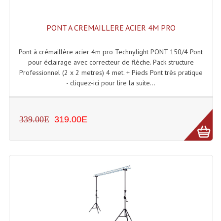
Projecteurs Poursuite
Projecteurs Théatre: Plan Convexe Fresnel
PONT A CREMAILLERE ACIER 4M PRO
Rampe De Spots
Pont à crémaillère acier 4m pro Technylight PONT 150/4 Pont
pour éclairage avec correcteur de flèche. Pack structure
Scanners
Professionnel (2 x 2 metres) 4 met. + Pieds Pont très pratique
- cliquez-ici pour lire la suite...
Stroboscopes
Câbles, Connectiques.
339.00E
319.00E
Câblage Electrique
Câble Rallonge DMX512 MIDI
Câbles Module, Cables Audio
Câble Multi-Paires Audio
Câbles Enceintes