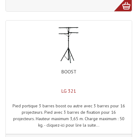
Microphones Scène Et Studio
Microphones Filaires
Micro Sans Fil HF VHF 200MHZ
Micro Sans Fil HF UHF 800MHZ
Micros De Studio
Microphones De Surface
BOOST
Multi-Effets, Reverbes Etc...
LG 321
Peripheriques Traitements Et Accessoires
Pied portique 3 barres boost ou autre avec 3 barres pour 16
Portes Voix Mégaphones
projecteurs. Pied avec 3 barres de fixation pour 16
projecteurs. Hauteur maximum 3,65 m. Charge maximum : 50
Pupitre Pour Discours
kg. - cliquez-ici pour lire la suite...
Samplers, Échantillonneurs