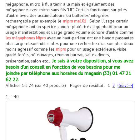
Accessoires Enceintes
mégaphone, micro à fil a tenir à la main et également des
mégaphone avec micro sans fils "HF". Certain fonctionne sur piles
d'autre avec des accumulateurs "ou batteries" intégrées
Accessoires Micro, Pieds De Régie
recheargable par exemple le
. Selon l'usage certain
mipro ma101
mégaphone ont un spectre sonore plutôt très aigu plutôt pour un
Cellule (s)
usage manifestations et usage grand volume sonore d'autre comme
avec un haut-parleur ont une bande passantes
les mégaphones Mipro
Diamants
plus large et sont utilisables pour une recherche d'un son plus doux
moins agressif comme les
pour un usage extérieure, visite
mipro
Pieds D'enceintes
guidé forêts, pèlerinages, réunion bureau, salles divers,
Je suis à votre disposition, si vous avez
présentation, salon etc...
besoin d'un conseil en fonction de vos besoins pour me
Selecteurs Audio Vidéo
joindre par téléphone aux horaires du magasin (33) 01 47 21
62 22.
Amplificateurs
Afficher
1
à
24
(sur
40
produits)
Pages de résultat :
1
2
[Suiv >>]
Amplificateurs Multi-Canaux
1 - - 40
Casques Stéréo
Compresseurs , Limiteurs , Noise Gate
Egaliseur Egaliseurs