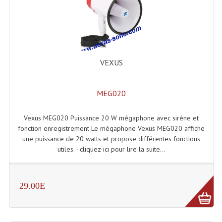
Lecteurs Cd À Plats
Lecteurs Cd À Plats Lecteur MP3
Lecteurs Double Cd Mixage Intégrée
VEXUS
Lecteurs Double Cd MP3
Lecteurs Lasers Simple Et Mp3 (rack 19")
MEG020
Minidisc
Vexus MEG020 Puissance 20 W mégaphone avec sirène et
fonction enregistrement Le mégaphone Vexus MEG020 affiche
Digital Package Et Logiciel
une puissance de 20 watts et propose différentes fonctions
utiles. - cliquez-ici pour lire la suite...
Enregistreur Numérique
Platines Dvd Pour Dj
29.00E
Platines Cassettes
Limiteur De Niveau Sonore