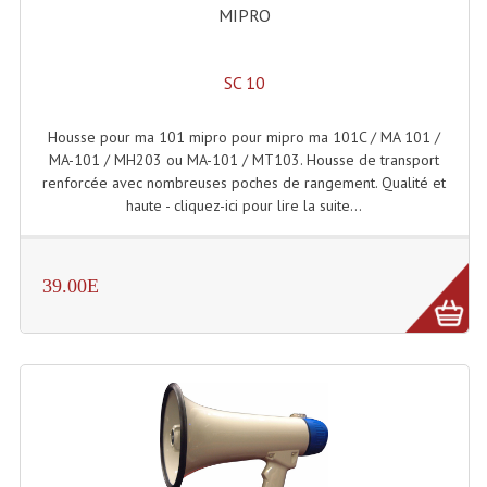
Projecteurs Poursuite
MIPRO
Projecteurs Théatre: Plan Convexe Fresnel
SC 10
Rampe De Spots
Housse pour ma 101 mipro pour mipro ma 101C / MA 101 /
Scanners
MA-101 / MH203 ou MA-101 / MT103. Housse de transport
renforcée avec nombreuses poches de rangement. Qualité et
Stroboscopes
haute - cliquez-ici pour lire la suite...
Câbles, Connectiques.
Câblage Electrique
39.00E
Câble Rallonge DMX512 MIDI
Câbles Module, Cables Audio
Câble Multi-Paires Audio
Câbles Enceintes