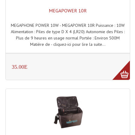
Projecteur Led Sur Batterie
MEGAPOWER 10R
Projecteurs À Leds D'extérieurs
MEGAPHONE POWER 10W - MEGAPOWER 10R Puissance : 10W
Projecteurs Barres De Leds
Alimentation : Piles de type D X 4 (LR20) Autonomie des Piles :
Plus de 9 heures en usage normal Portée : Environ 500M
Projecteurs Déco À Leds
Matière de - cliquez-ici pour lire la suite...
Projecteurs Leds
Projecteurs Plafonniers Et Encastrés
35.00E
Projecteurs Théâtre Led
Projecteurs Traditionnels
Projecteurs Cycliodes
Projecteurs Découpes
Projecteurs Par : 16 À 64 Et Autres