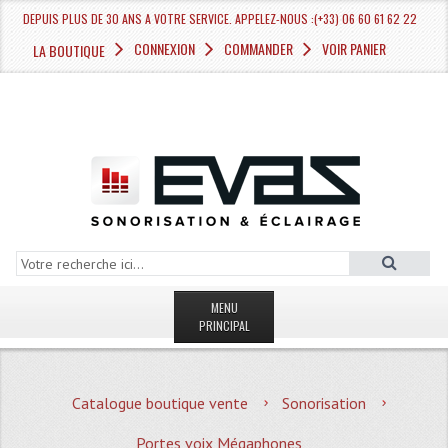
DEPUIS PLUS DE 30 ANS A VOTRE SERVICE. APPELEZ-NOUS :(+33) 06 60 61 62 22
CONNEXION
COMMANDER
VOIR PANIER
LA BOUTIQUE
MENU
PRINCIPAL
LA BOUTIQUE VENTE
Catalogue boutique vente
Sonorisation
MAGASIN
Portes voix Mégaphones