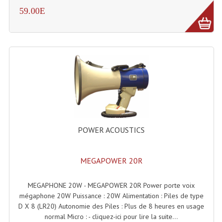
59.00E
Tour De Travail Et Échafaudage
Flight-Case (s) Et Accessoires
Flight Case Plasma Et Écran LCD
Flight Case Régie
Flight Cases Platine Disque. Lecteurs CD
Flight Malettes Consoles T. Mixages
POWER ACOUSTICS
Flight-Case CDs Et Disques Vinyls
Flight-Case Pour Contrôleur DJ
MEGAPOWER 20R
Flight-Case Pour La Lumière
MEGAPHONE 20W - MEGAPOWER 20R Power porte voix
mégaphone 20W Puissance : 20W Alimentation : Piles de type
Malle Flight Multi-Usage
D X 8 (LR20) Autonomie des Piles : Plus de 8 heures en usage
normal Micro : - cliquez-ici pour lire la suite...
Meubles DJ