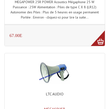
MEGAPOWER 25R POWER Acoustics Mégaphone 25 W
Puissance : 25W Alimentation : Piles de type C X 8 (LR12)
Liquides À Fumée
Autonomie des Piles : Plus de 5 heures en usage permanent
Portée : Environ - cliquez-ici pour lire la suite...
Liquides À Mousse
Nos Occasions Et Stock B
67.00E
Les Occasions
Notre Stock B
Karaoké Materiel Lecteur Etc...
Matériel Karaoké
Disque DVD
Disque LD (30 Cm.)
LTC AUDIO
TARIF ET CATALOGUE DE LOCATION