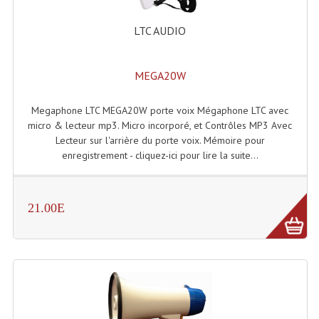
Enceintes Et Caissons Basses
LTC AUDIO
Packs Sono
Enceintes Amplifiées Actives
MEGA20W
Enceintes, Système Amplifiés
Megaphone LTC MEGA20W porte voix Mégaphone LTC avec
micro & lecteur mp3. Micro incorporé, et Contrôles MP3 Avec
Enceintes Passives Sono
Lecteur sur l'arrière du porte voix. Mémoire pour
enregistrement - cliquez-ici pour lire la suite...
Retours De Scène
Caisson De Basse Amplifié
21.00E
Caissons De Basses
Enceinte Nomade Bluetooth
Enceintes (Ecoutes De Studio)
Enceintes Autonomes Portables Amplifiées