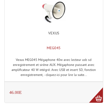
Système Boucle Magnétique
Structures, Pieds, Ponts...
Angle AG20 Structure Contest
VEXUS
Angle AG29 Structure Contest
Angle DECO22Q Structure Contest
MEG045
Angle DECOTRI Structure Contest
Vexus MEG045 Mégaphone 40w avec lecteur usb sd
Angle DUO Structure Contest
enregistrement et sirène AUX. Mégaphone puissant avec
amplificateur 40 W intégré. Avec USB et insert SD, fonction
Angles Structure ASD SX290
enregistrement, - cliquez-ici pour lire la suite...
Angles Structure ASD SZ 290
46.00E
Angles Structure Duo290
Angles Structure QUATRO290