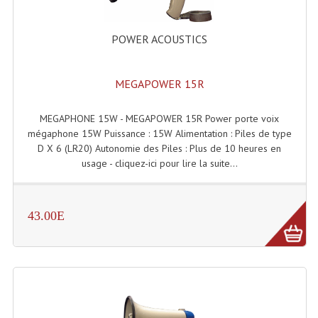
Connectiques, Prises Etc...
Adaptateurs Audio
POWER ACOUSTICS
Divers Bricolage
MEGAPOWER 15R
Divers Bricolage
MEGAPHONE 15W - MEGAPOWER 15R Power porte voix
Haut-Parleurs Origine Sav
mégaphone 15W Puissance : 15W Alimentation : Piles de type
D X 6 (LR20) Autonomie des Piles : Plus de 10 heures en
Membrannes De Haut Parleurs
usage - cliquez-ici pour lire la suite...
Pieces Détachées Sav
Public-Adress
43.00E
Accessoires Public-Adress L100V
Amplificateurs (L 100v)
Enceintes Encastrables Ligne 100V 4-8 Ohm