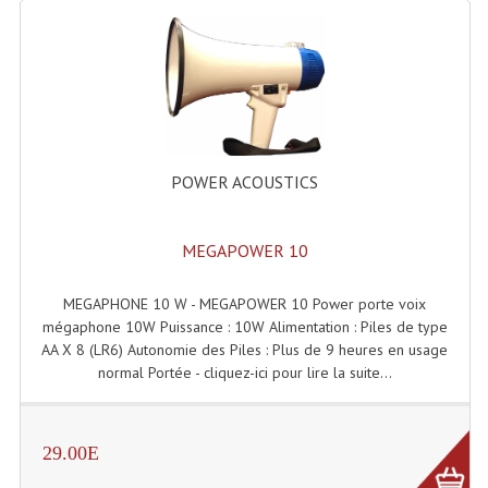
Microphones Scène Et Studio
Microphones Filaires
Micro Sans Fil HF VHF 200MHZ
Micro Sans Fil HF UHF 800MHZ
POWER ACOUSTICS
Micros De Studio
MEGAPOWER 10
Microphones De Surface
Multi-Effets, Reverbes Etc...
MEGAPHONE 10 W - MEGAPOWER 10 Power porte voix
mégaphone 10W Puissance : 10W Alimentation : Piles de type
Peripheriques Traitements Et Accessoires
AA X 8 (LR6) Autonomie des Piles : Plus de 9 heures en usage
normal Portée - cliquez-ici pour lire la suite...
Portes Voix Mégaphones
Pupitre Pour Discours
29.00E
Samplers, Échantillonneurs