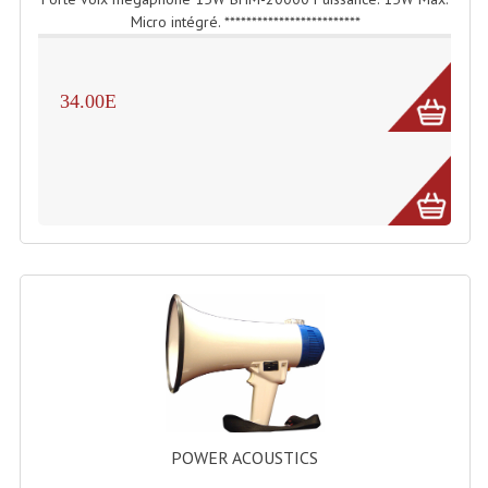
Micro intégré. *************************
Lampes Leds
Lampes PAR
34.00E
Lampes Théatre
Les Packs Light
Lumières Noire
Lyres
Panneaux, Piste Danse À Leds
Petit Effets Lumineux
Projecteur De Gobo
Projecteur Extérieur Multifaisceaux
POWER ACOUSTICS