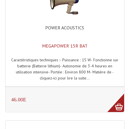
Enceintes Murales (Ligne 100V 16 - 8 Ohm)
Hp À Chambre De Compression
POWER ACOUSTICS
Lecteurs Mp3 Et CDs Sources
Microphone PA & Micro Pupitre
MEGAPOWER 15R BAT
Projecteurs De Son
Caractéristiques techniques :- Puissance : 15 W- Fonctionne sur
Sono: Conférences Securité Visite Guidée
batterie (Batterie lithium)- Autonomie de 3-4 heures en
utilisation intensive- Portée : Environ 800 M- Matière de -
Système D'audio Guide
cliquez-ici pour lire la suite...
Système D'interprétation Simultanée
46.00E
Système De Conférence
Système Visite Guidée
Sonorisation Securité EN-54