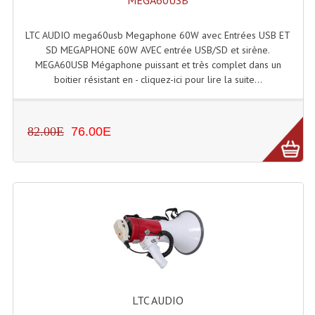
MEGA60USB
LISTE DU MATERIEL D'OCCASION
PLAN ACCES, LES HORAIRES
LTC AUDIO mega60usb Megaphone 60W avec Entrées USB ET
SD MEGAPHONE 60W AVEC entrée USB/SD et sirène.
CRÉER UN COMPTE
MEGA60USB Mégaphone puissant et très complet dans un
boitier résistant en - cliquez-ici pour lire la suite...
82.00E
76.00E
LTC AUDIO