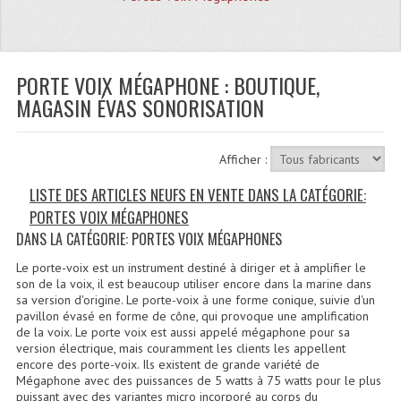
Quoi De Neuf?
Promotions
Plan Acces, Horaires.
PORTE VOIX MÉGAPHONE : BOUTIQUE,
MAGASIN ÉVAS SONORISATION
Location De Matériel
Le Matériel D´occasion
Afficher :
Recherche Avancée
LISTE DES ARTICLES NEUFS EN VENTE DANS LA CATÉGORIE:
PORTES VOIX MÉGAPHONES
Recevoir Nos Promotions
DANS LA CATÉGORIE: PORTES VOIX MÉGAPHONES
Faire Votre Devis
Le porte-voix est un instrument destiné à diriger et à amplifier le
son de la voix, il est beaucoup utiliser encore dans la marine dans
CATÉGORIES
sa version d'origine. Le porte-voix à une forme conique, suivie d'un
pavillon évasé en forme de cône, qui provoque une amplification
de la voix. Le porte voix est aussi appelé mégaphone pour sa
Sonorisation
version électrique, mais couramment les clients les appellent
encore des porte-voix. Ils existent de grande variété de
Accessoires Pieds Cellules Diamants
Mégaphone avec des puissances de 5 watts à 75 watts pour le plus
puissant avec des variantes micro incorporé au corps du