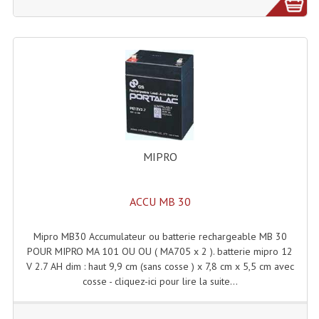
Grill Auto-Porté
Monotubes Et Angles 50mm
Pendrillon Et Ossature
Pieds De Levage
Ponts - Portiques
MIPRO
Praticable Et Accessoires
Structure Echelle 290 Asd
ACCU MB 30
Structure Et Angles Quatro Deco
Mipro MB30 Accumulateur ou batterie rechargeable MB 30
POUR MIPRO MA 101 OU OU ( MA705 x 2 ). batterie mipro 12
Structures
V 2.7 AH dim : haut 9,9 cm (sans cosse ) x 7,8 cm x 5,5 cm avec
cosse - cliquez-ici pour lire la suite...
Structures Carrées
Structures, Angles Sd150