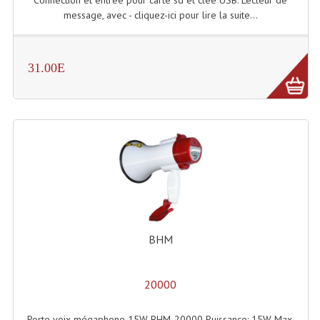
message, avec - cliquez-ici pour lire la suite...
Dispatches
Filtres Et Divers
31.00E
Flexibles Lumineux Leds
Guirlandes Lumineuse
Gyrophares À Leds
Lampes Ampoules
Ampoules - Tubes Lumière Noire Black Gun
Lampes À Décharges
BHM
Lampes De Couleurs
20000
Lampes Dichroique
Porte voix mégaphone 15W BHM-20000 Puissance: 15W Max.
Lampes Halogenes Divers