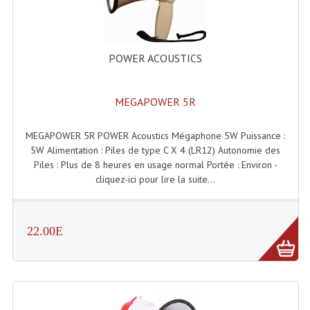
Enceintes Hifi
Enceintes Monitoring
POWER ACOUSTICS
Filtres Actifs, Correcteurs
Haut-Parleurs Moteurs Tweeters Filtres
MEGAPOWER 5R
Haut Parleurs Sono
MEGAPOWER 5R POWER Acoustics Mégaphone 5W Puissance :
5W Alimentation : Piles de type C X 4 (LR12) Autonomie des
Filtres Passifs
Piles : Plus de 8 heures en usage normal Portée : Environ -
cliquez-ici pour lire la suite...
Haut-Parleurs Amplis Guitare
Moteurs Pavillons Pour Enceinte
22.00E
Tweeters Pour Enceintes
Lecteurs Audio & Sources
Platines Disque Vinyles