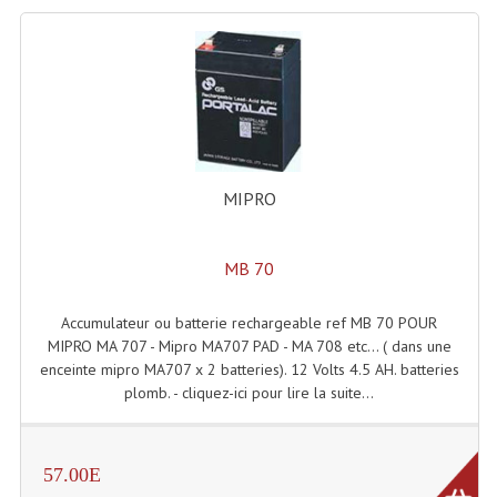
Angles Structure SC150
Angles Structure SD250
Angles Structure TRIO290
Angles Structure Triodéco
MIPRO
Angles Trio Steel Acier
Cercle Monotube
MB 70
Cercle Struct Carrée 290
Accumulateur ou batterie rechargeable ref MB 70 POUR
MIPRO MA 707 - Mipro MA707 PAD - MA 708 etc... ( dans une
Cercle Struct SCC Carre
enceinte mipro MA707 x 2 batteries). 12 Volts 4.5 AH. batteries
Cercle Struct Triangulaire290
plomb. - cliquez-ici pour lire la suite...
Crochets Et Accessoires
57.00E
Embases Pour Structure