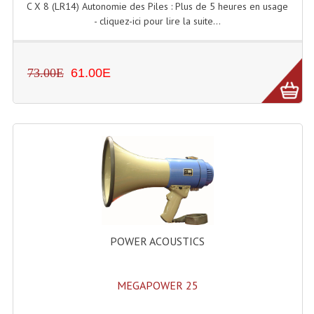
C X 8 (LR14) Autonomie des Piles : Plus de 5 heures en usage
- cliquez-ici pour lire la suite...
Machines À Brouillard
Lanceur De Flammes Et Cartouche De Gaz
73.00E
61.00E
Machine À Etincelles Froides
Machines & Canon À Confettis
Machines À Bulles
Machines À Effet Brouillard
Machines À Fumée Lourde
Machines À Mousse, Neige, Liquides
POWER ACOUSTICS
Liquide À Brouillard
MEGAPOWER 25
Liquide À Bulles
Liquide À Neige