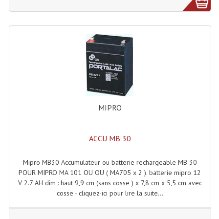
Grill Auto-Porté
Monotubes Et Angles 50mm
Pendrillon Et Ossature
Pieds De Levage
Ponts - Portiques
MIPRO
Praticable Et Accessoires
Structure Echelle 290 Asd
ACCU MB 30
Structure Et Angles Quatro Deco
Mipro MB30 Accumulateur ou batterie rechargeable MB 30
POUR MIPRO MA 101 OU OU ( MA705 x 2 ). batterie mipro 12
Structures
V 2.7 AH dim : haut 9,9 cm (sans cosse ) x 7,8 cm x 5,5 cm avec
cosse - cliquez-ici pour lire la suite...
Structures Carrées
Structures, Angles Sd150