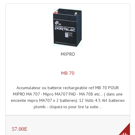
Angles Structure SC150
Angles Structure SD250
Angles Structure TRIO290
Angles Structure Triodéco
MIPRO
Angles Trio Steel Acier
Cercle Monotube
MB 70
Cercle Struct Carrée 290
Accumulateur ou batterie rechargeable ref MB 70 POUR
MIPRO MA 707 - Mipro MA707 PAD - MA 708 etc... ( dans une
Cercle Struct SCC Carre
enceinte mipro MA707 x 2 batteries). 12 Volts 4.5 AH. batteries
Cercle Struct Triangulaire290
plomb. - cliquez-ici pour lire la suite...
Crochets Et Accessoires
57.00E
Embases Pour Structure