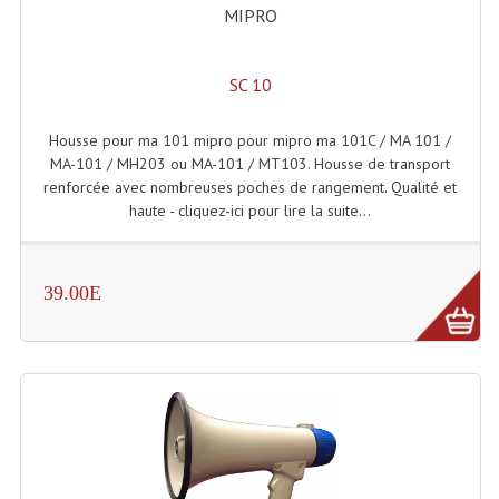
Projecteurs Poursuite
MIPRO
Projecteurs Théatre: Plan Convexe Fresnel
SC 10
Rampe De Spots
Housse pour ma 101 mipro pour mipro ma 101C / MA 101 /
Scanners
MA-101 / MH203 ou MA-101 / MT103. Housse de transport
renforcée avec nombreuses poches de rangement. Qualité et
Stroboscopes
haute - cliquez-ici pour lire la suite...
Câbles, Connectiques.
Câblage Electrique
39.00E
Câble Rallonge DMX512 MIDI
Câbles Module, Cables Audio
Câble Multi-Paires Audio
Câbles Enceintes