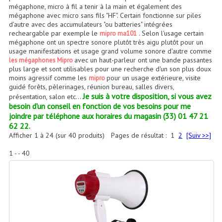
Accessoires Enceintes
mégaphone, micro à fil a tenir à la main et également des
mégaphone avec micro sans fils "HF". Certain fonctionne sur piles
d'autre avec des accumulateurs "ou batteries" intégrées
Accessoires Micro, Pieds De Régie
recheargable par exemple le
. Selon l'usage certain
mipro ma101
mégaphone ont un spectre sonore plutôt très aigu plutôt pour un
Cellule (s)
usage manifestations et usage grand volume sonore d'autre comme
avec un haut-parleur ont une bande passantes
les mégaphones Mipro
Diamants
plus large et sont utilisables pour une recherche d'un son plus doux
moins agressif comme les
pour un usage extérieure, visite
mipro
Pieds D'enceintes
guidé forêts, pèlerinages, réunion bureau, salles divers,
Je suis à votre disposition, si vous avez
présentation, salon etc...
besoin d'un conseil en fonction de vos besoins pour me
Selecteurs Audio Vidéo
joindre par téléphone aux horaires du magasin (33) 01 47 21
62 22.
Amplificateurs
Afficher
1
à
24
(sur
40
produits)
Pages de résultat :
1
2
[Suiv >>]
Amplificateurs Multi-Canaux
1 - - 40
Casques Stéréo
Compresseurs , Limiteurs , Noise Gate
Egaliseur Egaliseurs