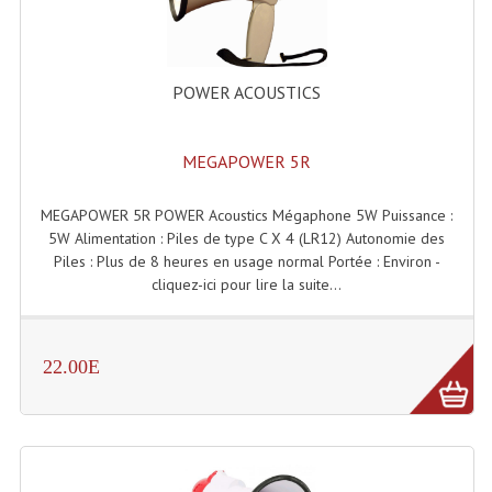
Enceintes Hifi
Enceintes Monitoring
POWER ACOUSTICS
Filtres Actifs, Correcteurs
Haut-Parleurs Moteurs Tweeters Filtres
MEGAPOWER 5R
Haut Parleurs Sono
MEGAPOWER 5R POWER Acoustics Mégaphone 5W Puissance :
5W Alimentation : Piles de type C X 4 (LR12) Autonomie des
Filtres Passifs
Piles : Plus de 8 heures en usage normal Portée : Environ -
cliquez-ici pour lire la suite...
Haut-Parleurs Amplis Guitare
Moteurs Pavillons Pour Enceinte
22.00E
Tweeters Pour Enceintes
Lecteurs Audio & Sources
Platines Disque Vinyles