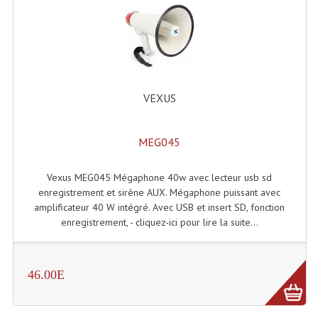
Système Boucle Magnétique
Structures, Pieds, Ponts...
Angle AG20 Structure Contest
VEXUS
Angle AG29 Structure Contest
Angle DECO22Q Structure Contest
MEG045
Angle DECOTRI Structure Contest
Vexus MEG045 Mégaphone 40w avec lecteur usb sd
Angle DUO Structure Contest
enregistrement et sirène AUX. Mégaphone puissant avec
amplificateur 40 W intégré. Avec USB et insert SD, fonction
Angles Structure ASD SX290
enregistrement, - cliquez-ici pour lire la suite...
Angles Structure ASD SZ 290
46.00E
Angles Structure Duo290
Angles Structure QUATRO290