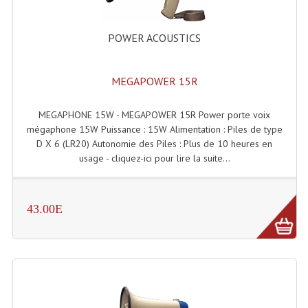
Connectiques, Prises Etc...
Adaptateurs Audio
POWER ACOUSTICS
Divers Bricolage
MEGAPOWER 15R
Divers Bricolage
MEGAPHONE 15W - MEGAPOWER 15R Power porte voix
Haut-Parleurs Origine Sav
mégaphone 15W Puissance : 15W Alimentation : Piles de type
D X 6 (LR20) Autonomie des Piles : Plus de 10 heures en
Membrannes De Haut Parleurs
usage - cliquez-ici pour lire la suite...
Pieces Détachées Sav
Public-Adress
43.00E
Accessoires Public-Adress L100V
Amplificateurs (L 100v)
Enceintes Encastrables Ligne 100V 4-8 Ohm