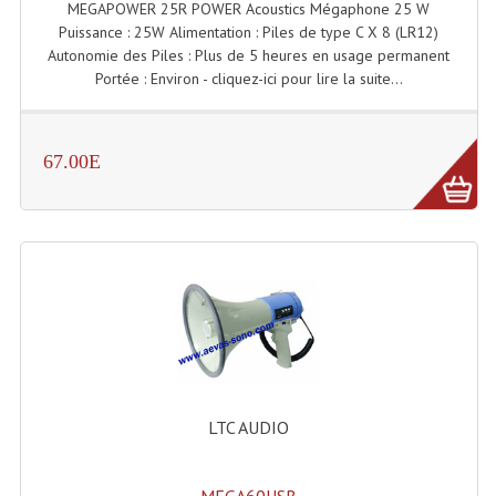
MEGAPOWER 25R POWER Acoustics Mégaphone 25 W
Puissance : 25W Alimentation : Piles de type C X 8 (LR12)
Liquides À Fumée
Autonomie des Piles : Plus de 5 heures en usage permanent
Portée : Environ - cliquez-ici pour lire la suite...
Liquides À Mousse
Nos Occasions Et Stock B
67.00E
Les Occasions
Notre Stock B
Karaoké Materiel Lecteur Etc...
Matériel Karaoké
Disque DVD
Disque LD (30 Cm.)
LTC AUDIO
TARIF ET CATALOGUE DE LOCATION