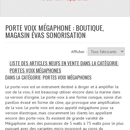
Quoi De Neuf?
Promotions
Plan Acces, Horaires.
PORTE VOIX MÉGAPHONE : BOUTIQUE,
MAGASIN ÉVAS SONORISATION
Location De Matériel
Le Matériel D´occasion
Afficher :
Recherche Avancée
LISTE DES ARTICLES NEUFS EN VENTE DANS LA CATÉGORIE:
PORTES VOIX MÉGAPHONES
Recevoir Nos Promotions
DANS LA CATÉGORIE: PORTES VOIX MÉGAPHONES
Faire Votre Devis
Le porte-voix est un instrument destiné à diriger et à amplifier le
son de la voix, il est beaucoup utiliser encore dans la marine dans
CATÉGORIES
sa version d'origine. Le porte-voix à une forme conique, suivie d'un
pavillon évasé en forme de cône, qui provoque une amplification
de la voix. Le porte voix est aussi appelé mégaphone pour sa
Sonorisation
version électrique, mais couramment les clients les appellent
encore des porte-voix. Ils existent de grande variété de
Accessoires Pieds Cellules Diamants
Mégaphone avec des puissances de 5 watts à 75 watts pour le plus
puissant avec des variantes micro incorporé au corps du