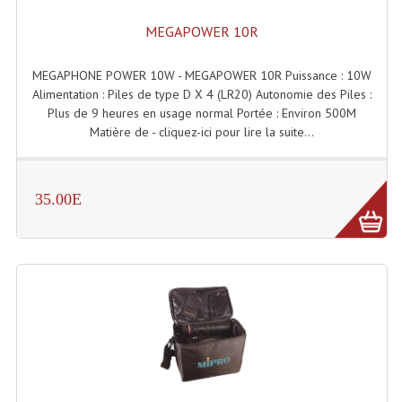
Projecteur Led Sur Batterie
MEGAPOWER 10R
Projecteurs À Leds D'extérieurs
MEGAPHONE POWER 10W - MEGAPOWER 10R Puissance : 10W
Projecteurs Barres De Leds
Alimentation : Piles de type D X 4 (LR20) Autonomie des Piles :
Plus de 9 heures en usage normal Portée : Environ 500M
Projecteurs Déco À Leds
Matière de - cliquez-ici pour lire la suite...
Projecteurs Leds
Projecteurs Plafonniers Et Encastrés
35.00E
Projecteurs Théâtre Led
Projecteurs Traditionnels
Projecteurs Cycliodes
Projecteurs Découpes
Projecteurs Par : 16 À 64 Et Autres