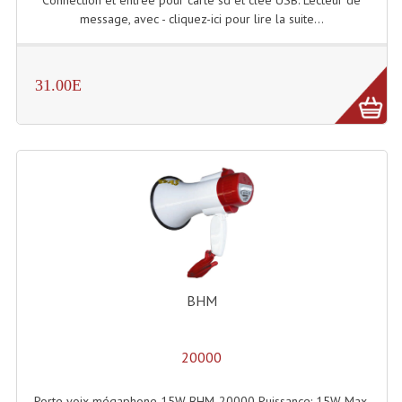
message, avec - cliquez-ici pour lire la suite...
Dispatches
Filtres Et Divers
31.00E
Flexibles Lumineux Leds
Guirlandes Lumineuse
Gyrophares À Leds
Lampes Ampoules
Ampoules - Tubes Lumière Noire Black Gun
Lampes À Décharges
BHM
Lampes De Couleurs
20000
Lampes Dichroique
Porte voix mégaphone 15W BHM-20000 Puissance: 15W Max.
Lampes Halogenes Divers