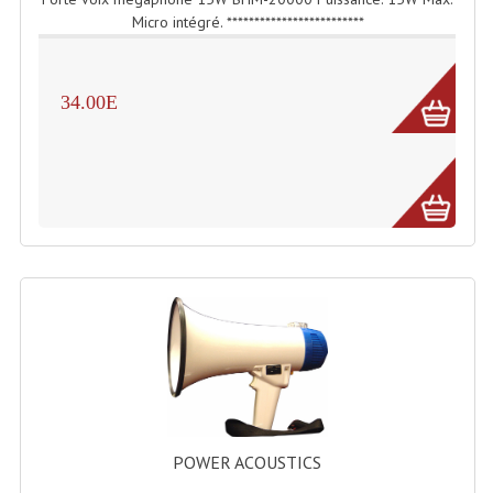
Micro intégré. *************************
Lampes Leds
Lampes PAR
34.00E
Lampes Théatre
Les Packs Light
Lumières Noire
Lyres
Panneaux, Piste Danse À Leds
Petit Effets Lumineux
Projecteur De Gobo
Projecteur Extérieur Multifaisceaux
POWER ACOUSTICS