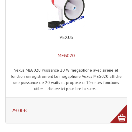
Lecteurs Cd À Plats
Lecteurs Cd À Plats Lecteur MP3
Lecteurs Double Cd Mixage Intégrée
VEXUS
Lecteurs Double Cd MP3
Lecteurs Lasers Simple Et Mp3 (rack 19")
MEG020
Minidisc
Vexus MEG020 Puissance 20 W mégaphone avec sirène et
fonction enregistrement Le mégaphone Vexus MEG020 affiche
Digital Package Et Logiciel
une puissance de 20 watts et propose différentes fonctions
utiles. - cliquez-ici pour lire la suite...
Enregistreur Numérique
Platines Dvd Pour Dj
29.00E
Platines Cassettes
Limiteur De Niveau Sonore