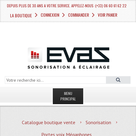
DEPUIS PLUS DE 30 ANS A VOTRE SERVICE. APPELEZ-NOUS :(+33) 06 60 61 62 22
CONNEXION
COMMANDER
VOIR PANIER
LA BOUTIQUE
MENU
PRINCIPAL
LA BOUTIQUE VENTE
Catalogue boutique vente
Sonorisation
MAGASIN
Portes voix Mégaphones