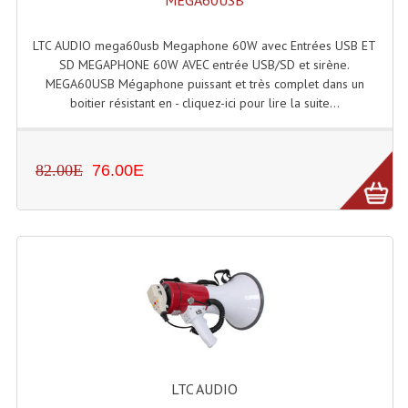
MEGA60USB
LISTE DU MATERIEL D'OCCASION
PLAN ACCES, LES HORAIRES
LTC AUDIO mega60usb Megaphone 60W avec Entrées USB ET
SD MEGAPHONE 60W AVEC entrée USB/SD et sirène.
CRÉER UN COMPTE
MEGA60USB Mégaphone puissant et très complet dans un
boitier résistant en - cliquez-ici pour lire la suite...
82.00E
76.00E
LTC AUDIO