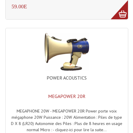
59.00E
Tour De Travail Et Échafaudage
Flight-Case (s) Et Accessoires
Flight Case Plasma Et Écran LCD
Flight Case Régie
Flight Cases Platine Disque. Lecteurs CD
Flight Malettes Consoles T. Mixages
POWER ACOUSTICS
Flight-Case CDs Et Disques Vinyls
Flight-Case Pour Contrôleur DJ
MEGAPOWER 20R
Flight-Case Pour La Lumière
MEGAPHONE 20W - MEGAPOWER 20R Power porte voix
mégaphone 20W Puissance : 20W Alimentation : Piles de type
Malle Flight Multi-Usage
D X 8 (LR20) Autonomie des Piles : Plus de 8 heures en usage
normal Micro : - cliquez-ici pour lire la suite...
Meubles DJ