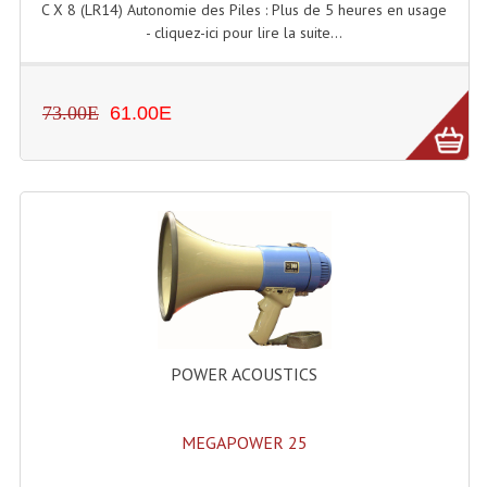
C X 8 (LR14) Autonomie des Piles : Plus de 5 heures en usage
- cliquez-ici pour lire la suite...
Machines À Brouillard
Lanceur De Flammes Et Cartouche De Gaz
73.00E
61.00E
Machine À Etincelles Froides
Machines & Canon À Confettis
Machines À Bulles
Machines À Effet Brouillard
Machines À Fumée Lourde
Machines À Mousse, Neige, Liquides
POWER ACOUSTICS
Liquide À Brouillard
MEGAPOWER 25
Liquide À Bulles
Liquide À Neige