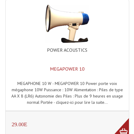
Microphones Scène Et Studio
Microphones Filaires
Micro Sans Fil HF VHF 200MHZ
Micro Sans Fil HF UHF 800MHZ
POWER ACOUSTICS
Micros De Studio
MEGAPOWER 10
Microphones De Surface
Multi-Effets, Reverbes Etc...
MEGAPHONE 10 W - MEGAPOWER 10 Power porte voix
mégaphone 10W Puissance : 10W Alimentation : Piles de type
Peripheriques Traitements Et Accessoires
AA X 8 (LR6) Autonomie des Piles : Plus de 9 heures en usage
normal Portée - cliquez-ici pour lire la suite...
Portes Voix Mégaphones
Pupitre Pour Discours
29.00E
Samplers, Échantillonneurs