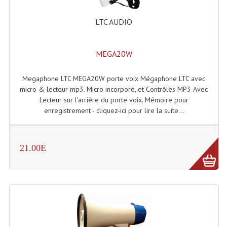
Enceintes Et Caissons Basses
LTC AUDIO
Packs Sono
Enceintes Amplifiées Actives
MEGA20W
Enceintes, Système Amplifiés
Megaphone LTC MEGA20W porte voix Mégaphone LTC avec
micro & lecteur mp3. Micro incorporé, et Contrôles MP3 Avec
Enceintes Passives Sono
Lecteur sur l'arrière du porte voix. Mémoire pour
enregistrement - cliquez-ici pour lire la suite...
Retours De Scène
Caisson De Basse Amplifié
21.00E
Caissons De Basses
Enceinte Nomade Bluetooth
Enceintes (Ecoutes De Studio)
Enceintes Autonomes Portables Amplifiées