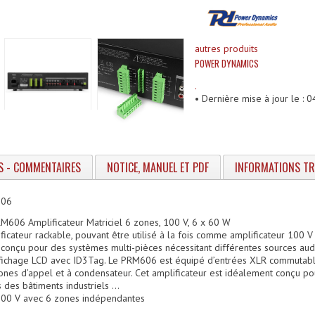
autres produits
POWER DYNAMICS
.
• Dernière mise à jour le :
S - COMMENTAIRES
NOTICE, MANUEL ET PDF
INFORMATIONS T
606
606 Amplificateur Matriciel 6 zones, 100 V, 6 x 60 W
icateur rackable, pouvant être utilisé à la fois comme amplificateur 100
 conçu pour des systèmes multi-pièces nécessitant différentes sources aud
affichage LCD avec ID3Tag. Le PRM606 est équipé d’entrées XLR commutab
ones d’appel et à condensateur. Cet amplificateur est idéalement conçu po
s des bâtiments industriels …
l 100 V avec 6 zones indépendantes