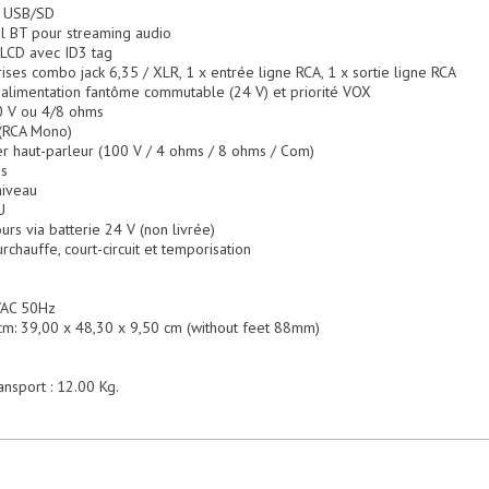
t USB/SD
il BT pour streaming audio
LCD avec ID3 tag
rises combo jack 6,35 / XLR, 1 x entrée ligne RCA, 1 x sortie ligne RCA
 alimentation fantôme commutable (24 V) et priorité VOX
00 V ou 4/8 ohms
e (RCA Mono)
ier haut-parleur (100 V / 4 ohms / 8 ohms / Com)
us
niveau
U
rs via batterie 24 V (non livrée)
urchauffe, court-circuit et temporisation
VAC 50Hz
 cm: 39,00 x 48,30 x 9,50 cm (without feet 88mm)
ansport : 12.00 Kg.