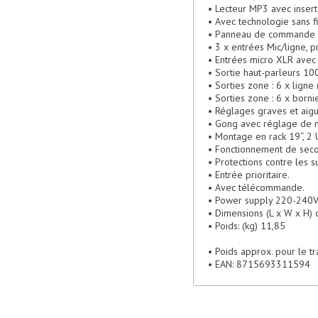
• Lecteur MP3 avec inser
• Avec technologie sans f
• Panneau de commande 
• 3 x entrées Mic/ligne, p
• Entrées micro XLR avec
• Sortie haut-parleurs 1
• Sorties zone : 6 x lign
• Sorties zone : 6 x born
• Réglages graves et aig
• Gong avec réglage de 
• Montage en rack 19“, 2 
• Fonctionnement de secou
• Protections contre les s
• Entrée prioritaire.
• Avec télécommande.
• Power supply 220-240
• Dimensions (L x W x H)
• Poids: (kg) 11,85
• Poids approx. pour le tr
• EAN: 8715693311594