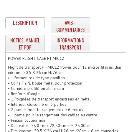
Enceintes Hifi
Enceintes Monitoring
DESCRIPTION
AVIS -
Filtres Actifs, Correcteurs
COMMENTAIRES
NOTICE, MANUEL
INFORMATIONS
Haut-Parleurs Moteurs Tweeters Filtres
ET PDF
TRANSPORT
Haut Parleurs Sono
POWER FLIGHT-CASE FT MIC12
Filtres Passifs
Flight de transport FT-MIC12 Power pour 12 micros filaires, dim
interne : 50,5 X 26 cm H: 26 cm.
Haut-Parleurs Amplis Guitare
• 1 fermetures de type papillon
• Coins TYPE boule métal pour protection
• Cornière profilé en aluminium
Moteurs Pavillons Pour Enceinte
• Renforts d’angle
• 1 Poignées de transport encastrées en métal
Tweeters Pour Enceintes
• Intérieur cloisonné en 3 parties :
• 2 parties pour le rangement de 6 micros
Lecteurs Audio & Sources
• 1 partie pour le rangement des câbles au centre
• Finition couleur noir
• Dim exter : 58,0 cm x 28,50 cm x H: 28,00 cm.
Platines Disque Vinyles
• Dim interne : 50,5 X 26 cm H: 26 cm (20cm + 6 cm couvecle)