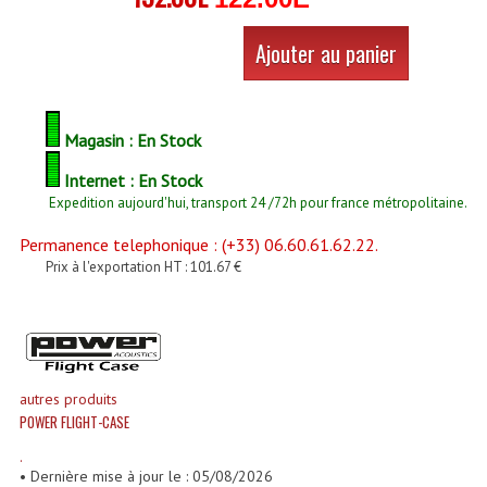
Enceintes Et Caissons Basses
Ajouter au panier
Packs Sono
Enceintes Amplifiées Actives
Magasin : En Stock
Enceintes, Système Amplifiés
Internet : En Stock
Enceintes Passives Sono
Expedition aujourd'hui, transport 24 /72h pour france métropolitaine.
Retours De Scène
Permanence telephonique : (+33) 06.60.61.62.22.
Prix à l'exportation HT : 101.67 €
Caisson De Basse Amplifié
Caissons De Basses
Enceinte Nomade Bluetooth
autres produits
Enceintes (Ecoutes De Studio)
POWER FLIGHT-CASE
.
Enceintes Autonomes Portables Amplifiées
• Dernière mise à jour le : 05/08/2026