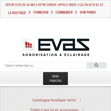
DEPUIS PLUS DE 30 ANS A VOTRE SERVICE. APPELEZ-NOUS :(+33) 06 60 61 62 22
CONNEXION
COMMANDER
VOIR PANIER
LA BOUTIQUE
MENU
PRINCIPAL
LA BOUTIQUE VENTE
Catalogue boutique vente
MAGASIN
Flight-Case (s) et accessoires