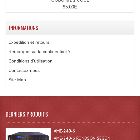
95.00E
Système Sans Fil In-Ear Monitoring
Table Mixages Et Contrôleurs & Consoles
INFORMATIONS
Tables De Mixage DJ
Expédition et retours
Controleurs DJ USB / MP3
Remarque sur la confidentialité
Consoles Sono Et Studio
Conditions d'utilisation
Contactez-nous
Consoles Numériques
Site Map
Consoles Amplifiées
Lumière
Boules À Facettes
DERNIERS PRODUITS
Changeurs De Couleurs
AME-240-6
Déco Light
AME-240-6 RONDSON SEGON