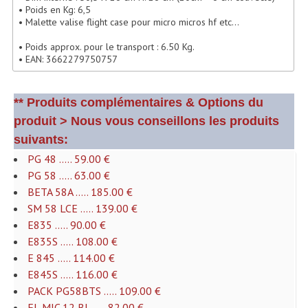
• Poids en Kg: 6,5
Lecteurs Cd À Plats
• Malette valise flight case pour micro micros hf etc...
Lecteurs Cd À Plats Lecteur MP3
• Poids approx. pour le transport : 6.50 Kg.
• EAN: 3662279750757
Lecteurs Double Cd Mixage Intégrée
Lecteurs Double Cd MP3
** Produits complémentaires & Options du
produit > Nous vous conseillons les produits
Lecteurs Lasers Simple Et Mp3 (rack 19")
suivants:
Minidisc
PG 48 ..... 59.00 €
PG 58 ..... 63.00 €
Digital Package Et Logiciel
BETA 58A ..... 185.00 €
SM 58 LCE ..... 139.00 €
Enregistreur Numérique
E835 ..... 90.00 €
Platines Dvd Pour Dj
E835S ..... 108.00 €
E 845 ..... 114.00 €
Platines Cassettes
E845S ..... 116.00 €
PACK PG58BTS ..... 109.00 €
Limiteur De Niveau Sonore
FL MIC 12 BL ..... 82.00 €