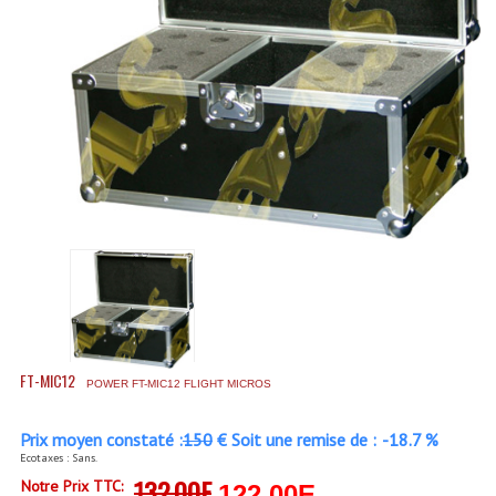
Accessoires Enceintes
Accessoires Micro, Pieds De Régie
Cellule (s)
Diamants
Pieds D'enceintes
Selecteurs Audio Vidéo
Amplificateurs
Amplificateurs Multi-Canaux
Casques Stéréo
FT-MIC12
POWER FT-MIC12 FLIGHT MICROS
Compresseurs , Limiteurs , Noise Gate
Prix moyen constaté :
150
€ Soit une remise de :
-18.7 %
Ecotaxes : Sans.
Egaliseur Egaliseurs
132.00E
Notre Prix TTC:
122.00E