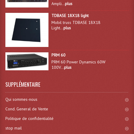
Ampli...
plus
Effets LASERS
TDBASE 18X18 light
Mobil truss TDBASE 18X18
Laser Multi-Points
Light...
plus
Lasers (Effets Volumetriques)
Lasers D'extérieur Multi-Points
PRM 60
Effets Lumineux À Leds
PRM 60 Power Dynamics 60W
100V...
plus
Effets Lumineux, Centre De Piste
SUPPLÉMENTAIRE
Effets Lumineux, Effets Disco
Electronique Commande Light
Qui sommes-nous
Blocs De Puissance
Cond. General de Vente
Politique de confidentialité
Chenillards Modulateurs
stop mail
Consoles Éclairage DMX