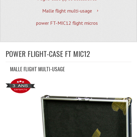
Quoi De Neuf?
Malle flight multi-usage
Promotions
power FT-MIC12 flight micros
Plan Acces, Horaires.
Location De Matériel
POWER FLIGHT-CASE FT MIC12
Le Matériel D´occasion
Recherche Avancée
MALLE FLIGHT MULTI-USAGE
Recevoir Nos Promotions
Faire Votre Devis
CATÉGORIES
Sonorisation
Accessoires Pieds Cellules Diamants