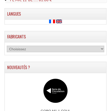
Microphones Scène Et Studio
LANGUES
Microphones Filaires
Micro Sans Fil HF VHF 200MHZ
FABRICANTS
Micro Sans Fil HF UHF 800MHZ
Micros De Studio
Microphones De Surface
NOUVEAUTÉS ?
Multi-Effets, Reverbes Etc...
Peripheriques Traitements Et Accessoires
Portes Voix Mégaphones
Pupitre Pour Discours
Samplers, Échantillonneurs
GOBO M1 1 COUL