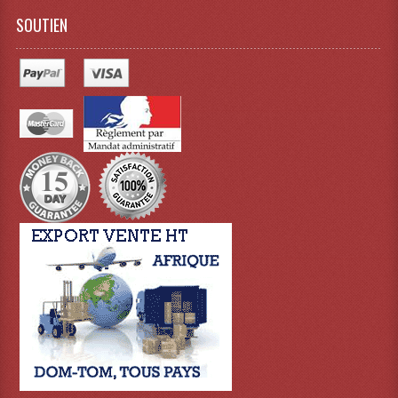
SOUTIEN
Lampes Leds
Lampes PAR
Lampes Théatre
Les Packs Light
Lumières Noire
Lyres
Panneaux, Piste Danse À Leds
Petit Effets Lumineux
Projecteur De Gobo
Projecteur Extérieur Multifaisceaux