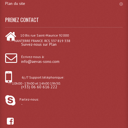
Plan du site
Dispatches
PRENEZ CONTACT
Filtres Et Divers
Flexibles Lumineux Leds
10 Bis rue Saint-Maurice 92000
----- NANTERRE FRANCE. RCS 337 819 338
Suivez-nous sur Plan
Guirlandes Lumineuse
Écrivez-nous à:
Gyrophares À Leds
info@aevas-sono.com
Lampes Ampoules
6j /7 Support téléphonique:
Ampoules - Tubes Lumière Noire Black Gun
--- 10h00 - 13h00 et 14h00 19h30.
(+33) 06 60 616 222
Lampes À Décharges
Parlez-nous:
-
Lampes De Couleurs
Lampes Dichroique
Lampes Halogenes Divers