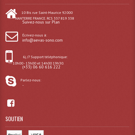
Dispatches
10 Bis rue Saint-Maurice 92000
----- NANTERRE FRANCE. RCS 337 819 338
Suivez-nous sur Plan
Filtres Et Divers
Écrivez-nous à:
Flexibles Lumineux Leds
info@aevas-sono.com
Guirlandes Lumineuse
6j /7 Support téléphonique:
Gyrophares À Leds
--- 10h00 - 13h00 et 14h00 19h30.
(+33) 06 60 616 222
Lampes Ampoules
Parlez-nous:
-
Ampoules - Tubes Lumière Noire Black Gun
Lampes À Décharges
Lampes De Couleurs
SOUTIEN
Lampes Dichroique
Lampes Halogenes Divers