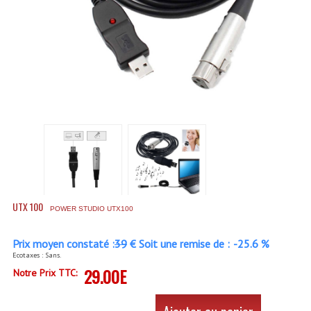
Accessoires Enceintes
Accessoires Micro, Pieds De Régie
Cellule (s)
Diamants
Pieds D'enceintes
Selecteurs Audio Vidéo
Amplificateurs
UTX 100
Amplificateurs Multi-Canaux
POWER STUDIO UTX100
Casques Stéréo
Prix moyen constaté :
39
€ Soit une remise de :
-25.6 %
Ecotaxes : Sans.
Compresseurs , Limiteurs , Noise Gate
29.00E
Notre Prix TTC:
Egaliseur Egaliseurs