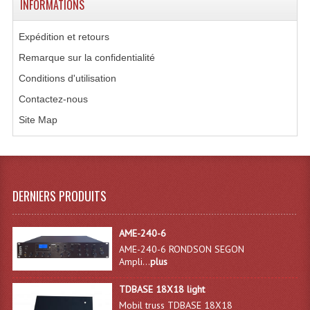
INFORMATIONS
Système Sans Fil In-Ear Monitoring
Expédition et retours
Table Mixages Et Contrôleurs & Consoles
Remarque sur la confidentialité
Tables De Mixage DJ
Conditions d'utilisation
Contactez-nous
Controleurs DJ USB / MP3
Site Map
Consoles Sono Et Studio
Consoles Numériques
Consoles Amplifiées
DERNIERS PRODUITS
Lumière
AME-240-6
Boules À Facettes
AME-240-6 RONDSON SEGON
Ampli...
plus
Changeurs De Couleurs
TDBASE 18X18 light
Déco Light
Mobil truss TDBASE 18X18