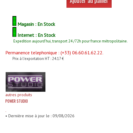
Ajouter au panier
Enceintes Et Caissons Basses
Packs Sono
Magasin : En Stock
Enceintes Amplifiées Actives
Internet : En Stock
Enceintes, Système Amplifiés
Expedition aujourd'hui, transport 24 /72h pour france métropolitaine.
Permanence telephonique : (+33) 06.60.61.62.22.
Enceintes Passives Sono
Prix à l'exportation HT : 24.17 €
Retours De Scène
Caisson De Basse Amplifié
Caissons De Basses
autres produits
POWER STUDIO
Enceinte Nomade Bluetooth
.
Enceintes (Ecoutes De Studio)
• Dernière mise à jour le : 09/08/2026
Enceintes Autonomes Portables Amplifiées