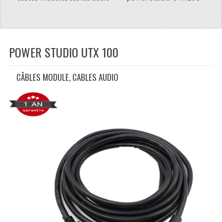
Quoi De Neuf?
Promotions
Plan Acces, Horaires.
POWER STUDIO UTX 100
Location De Matériel
CÂBLES MODULE, CABLES AUDIO
Le Matériel D´occasion
Recherche Avancée
Recevoir Nos Promotions
Faire Votre Devis
CATÉGORIES
Sonorisation
Accessoires Pieds Cellules Diamants