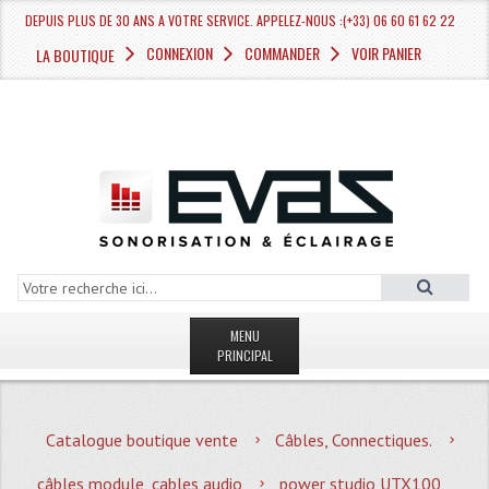
DEPUIS PLUS DE 30 ANS A VOTRE SERVICE. APPELEZ-NOUS :(+33) 06 60 61 62 22
CONNEXION
COMMANDER
VOIR PANIER
LA BOUTIQUE
MENU
PRINCIPAL
LA BOUTIQUE VENTE
Catalogue boutique vente
Câbles, Connectiques.
MAGASIN
câbles module, cables audio
power studio UTX100