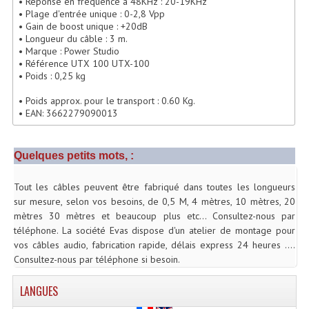
• Réponse en fréquence à 48KHz : 20-19KHz
• Plage d'entrée unique : 0-2,8 Vpp
Lecteurs Cd À Plats
• Gain de boost unique : +20dB
• Longueur du câble : 3 m.
Lecteurs Cd À Plats Lecteur MP3
• Marque : Power Studio
• Référence UTX 100 UTX-100
Lecteurs Double Cd Mixage Intégrée
• Poids : 0,25 kg
Lecteurs Double Cd MP3
• Poids approx. pour le transport : 0.60 Kg.
• EAN: 3662279090013
Lecteurs Lasers Simple Et Mp3 (rack 19")
Quelques petits mots, :
Minidisc
Digital Package Et Logiciel
Tout les câbles peuvent être fabriqué dans toutes les longueurs
sur mesure, selon vos besoins, de 0,5 M, 4 mètres, 10 mètres, 20
Enregistreur Numérique
mètres 30 mètres et beaucoup plus etc... Consultez-nous par
téléphone. La société Evas dispose d'un atelier de montage pour
Platines Dvd Pour Dj
vos câbles audio, fabrication rapide, délais express 24 heures ....
Consultez-nous par téléphone si besoin.
Platines Cassettes
LANGUES
Limiteur De Niveau Sonore