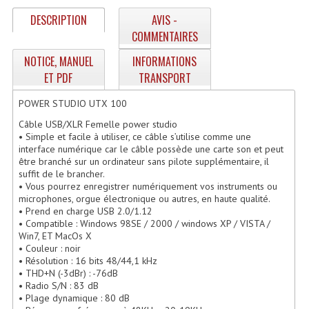
Enceintes Hifi
DESCRIPTION
AVIS -
COMMENTAIRES
Enceintes Monitoring
NOTICE, MANUEL
INFORMATIONS
Filtres Actifs, Correcteurs
ET PDF
TRANSPORT
Haut-Parleurs Moteurs Tweeters Filtres
POWER STUDIO UTX 100
Câble USB/XLR Femelle power studio
Haut Parleurs Sono
• Simple et facile à utiliser, ce câble s’utilise comme une
interface numérique car le câble possède une carte son et peut
Filtres Passifs
être branché sur un ordinateur sans pilote supplémentaire, il
suffit de le brancher.
Haut-Parleurs Amplis Guitare
• Vous pourrez enregistrer numériquement vos instruments ou
microphones, orgue électronique ou autres, en haute qualité.
Moteurs Pavillons Pour Enceinte
• Prend en charge USB 2.0/1.12
• Compatible : Windows 98SE / 2000 / windows XP / VISTA /
Win7, ET MacOs X
Tweeters Pour Enceintes
• Couleur : noir
• Résolution : 16 bits 48/44,1 kHz
Lecteurs Audio & Sources
• THD+N (-3dBr) : -76dB
• Radio S/N : 83 dB
Platines Disque Vinyles
• Plage dynamique : 80 dB