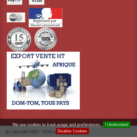
Lampes Leds
Lampes PAR
Lampes Théatre
Les Packs Light
Lumières Noire
Lyres
Panneaux, Piste Danse À Leds
Petit Effets Lumineux
Projecteur De Gobo
We use cookies to track usage and preferences.
I Understand
Projecteur Extérieur Multifaisceaux
Disable Cookies
© Copyright 2001 - 2026 par Evas.fr