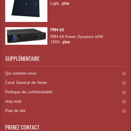
Light...
plus
Effets LASERS
Laser Multi-Points
PRM 60
Lasers (Effets Volumetriques)
PRM 60 Power Dynamics 60W
100V...
plus
Lasers D'extérieur Multi-Points
SUPPLÉMENTAIRE
Effets Lumineux À Leds
Effets Lumineux, Centre De Piste
Qui sommes-nous
Effets Lumineux, Effets Disco
Cond. General de Vente
Politique de confidentialité
Electronique Commande Light
stop mail
Blocs De Puissance
Plan du site
Chenillards Modulateurs
PRENEZ CONTACT
Consoles Éclairage DMX