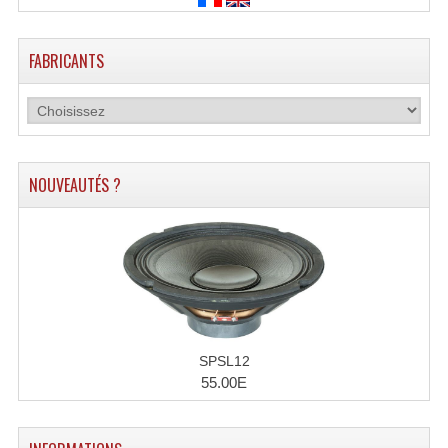
Enceintes Hifi
Enceintes Monitoring
FABRICANTS
Filtres Actifs, Correcteurs
Haut-Parleurs Moteurs Tweeters Filtres
Haut Parleurs Sono
NOUVEAUTÉS ?
Filtres Passifs
Haut-Parleurs Amplis Guitare
Moteurs Pavillons Pour Enceinte
Tweeters Pour Enceintes
SPSL12
55.00E
Lecteurs Audio & Sources
Platines Disque Vinyles