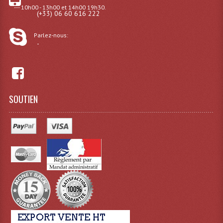
--- 10h00 - 13h00 et 14h00 19h30.
(+33) 06 60 616 222
Dispatches
Parlez-nous:
Filtres Et Divers
-
Flexibles Lumineux Leds
Guirlandes Lumineuse
SOUTIEN
Gyrophares À Leds
Lampes Ampoules
Ampoules - Tubes Lumière Noire Black Gun
Lampes À Décharges
Lampes De Couleurs
Lampes Dichroique
Lampes Halogenes Divers