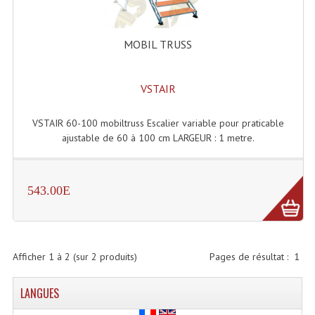
Enceintes Et Caissons Basses
Packs Sono
MOBIL TRUSS
Enceintes Amplifiées Actives
VSTAIR
Enceintes, Système Amplifiés
VSTAIR 60-100 mobiltruss Escalier variable pour praticable
Enceintes Passives Sono
ajustable de 60 à 100 cm LARGEUR : 1 metre.
Retours De Scène
Caisson De Basse Amplifié
543.00E
Caissons De Basses
Enceinte Nomade Bluetooth
Afficher
1
à
2
(sur
2
produits)
Pages de résultat :
1
Enceintes (Ecoutes De Studio)
LANGUES
Enceintes Autonomes Portables Amplifiées