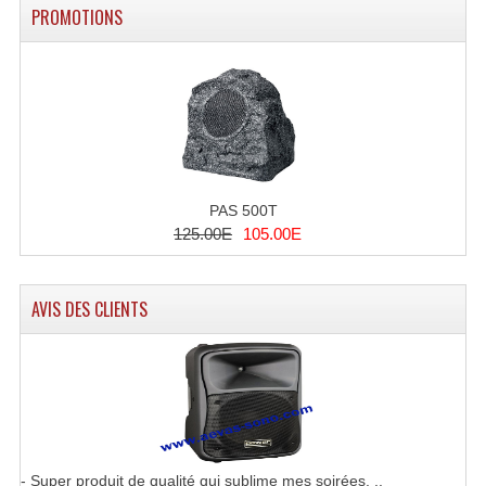
PROMOTIONS
Microphones Scène Et Studio
Microphones Filaires
Micro Sans Fil HF VHF 200MHZ
Micro Sans Fil HF UHF 800MHZ
Micros De Studio
PAS 500T
125.00E
105.00E
Microphones De Surface
Multi-Effets, Reverbes Etc...
AVIS DES CLIENTS
Peripheriques Traitements Et Accessoires
Portes Voix Mégaphones
Pupitre Pour Discours
Samplers, Échantillonneurs
- Super produit de qualité qui sublime mes soirées. ..