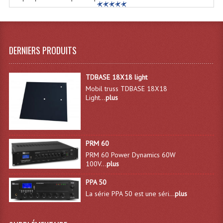
Système Sans Fil In-Ear Monitoring
Table Mixages Et Contrôleurs & Consoles
DERNIERS PRODUITS
Tables De Mixage DJ
Controleurs DJ USB / MP3
TDBASE 18X18 light
Mobil truss TDBASE 18X18
Consoles Sono Et Studio
Light...
plus
Consoles Numériques
Consoles Amplifiées
PRM 60
PRM 60 Power Dynamics 60W
Lumière
100V...
plus
Boules À Facettes
PPA 50
La série PPA 50 est une séri...
plus
Changeurs De Couleurs
Déco Light