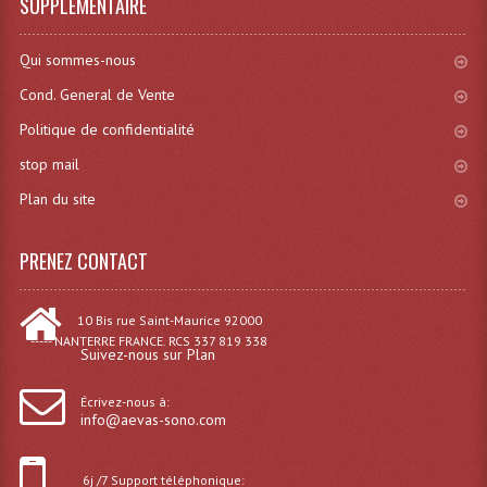
SUPPLÉMENTAIRE
Effets LASERS
Qui sommes-nous
Laser Multi-Points
Cond. General de Vente
Lasers (Effets Volumetriques)
Politique de confidentialité
stop mail
Lasers D'extérieur Multi-Points
Plan du site
Effets Lumineux À Leds
PRENEZ CONTACT
Effets Lumineux, Centre De Piste
Effets Lumineux, Effets Disco
10 Bis rue Saint-Maurice 92000
----- NANTERRE FRANCE. RCS 337 819 338
Electronique Commande Light
Suivez-nous sur Plan
Blocs De Puissance
Écrivez-nous à:
info@aevas-sono.com
Chenillards Modulateurs
6j /7 Support téléphonique:
Consoles Éclairage DMX