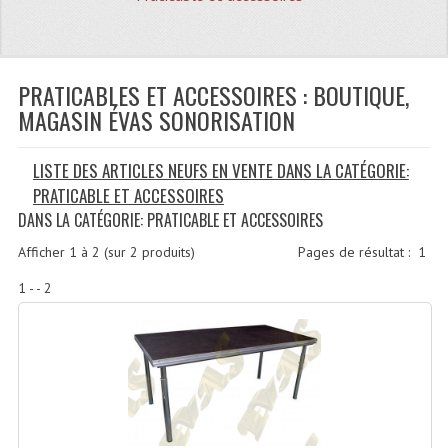
Quoi De Neuf?
Promotions
Plan Acces, Horaires.
PRATICABLES ET ACCESSOIRES : BOUTIQUE,
MAGASIN ÉVAS SONORISATION
Location De Matériel
LISTE DES ARTICLES NEUFS EN VENTE DANS LA CATÉGORIE:
Le Matériel D´occasion
PRATICABLE ET ACCESSOIRES
Recherche Avancée
DANS LA CATÉGORIE: PRATICABLE ET ACCESSOIRES
Recevoir Nos Promotions
Afficher
1
à
2
(sur
2
produits)
Pages de résultat :
1
1 - - 2
Faire Votre Devis
CATÉGORIES
Sonorisation
Accessoires Pieds Cellules Diamants