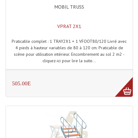
Accessoires Enceintes
MOBIL TRUSS
Accessoires Micro, Pieds De Régie
VPRAT 2X1
Cellule (s)
Diamants
Praticable complet : 1 TRAY2X1 + 1 VFOOT80/120 Livré avec
4 pieds à hauteur variables de 80 à 120 cm. Praticable de
Pieds D'enceintes
scène pour utilisation intérieur. Encombrement au sol 2 m2 -
cliquez-ici pour lire la suite...
Selecteurs Audio Vidéo
Amplificateurs
505.00E
Amplificateurs Multi-Canaux
Casques Stéréo
Compresseurs , Limiteurs , Noise Gate
Egaliseur Egaliseurs