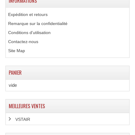
INFORMATIONS
Lecteurs Cd À Plats
Expédition et retours
Lecteurs Cd À Plats Lecteur MP3
Remarque sur la confidentialité
Lecteurs Double Cd Mixage Intégrée
Conditions d'utilisation
Contactez-nous
Lecteurs Double Cd MP3
Site Map
Lecteurs Lasers Simple Et Mp3 (rack 19")
Minidisc
PANIER
Digital Package Et Logiciel
vide
Enregistreur Numérique
MEILLEURES VENTES
Platines Dvd Pour Dj
Platines Cassettes
VSTAIR
Limiteur De Niveau Sonore