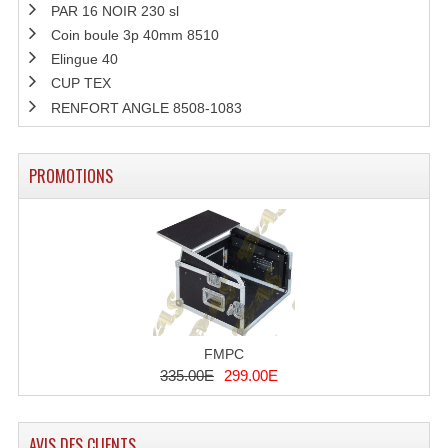
PAR 16 NOIR 230 sl
Coin boule 3p 40mm 8510
Microphones Scène Et Studio
Elingue 40
Microphones Filaires
CUP TEX
RENFORT ANGLE 8508-1083
Micro Sans Fil HF VHF 200MHZ
Micro Sans Fil HF UHF 800MHZ
PROMOTIONS
Micros De Studio
Microphones De Surface
Multi-Effets, Reverbes Etc...
Peripheriques Traitements Et Accessoires
FMPC
Portes Voix Mégaphones
335.00E
299.00E
Pupitre Pour Discours
AVIS DES CLIENTS