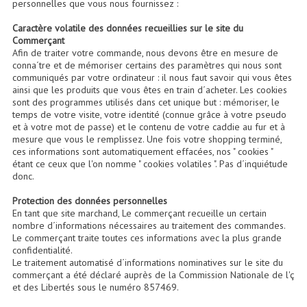
personnelles que vous nous fournissez :
Accessoires Enceintes
Caractère volatile des données recueillies sur le site du
Commerçant
Accessoires Micro, Pieds De Régie
Afin de traiter votre commande, nous devons être en mesure de
conna´tre et de mémoriser certains des paramètres qui nous sont
Cellule (s)
communiqués par votre ordinateur : il nous faut savoir qui vous êtes
ainsi que les produits que vous êtes en train d´acheter. Les cookies
sont des programmes utilisés dans cet unique but : mémoriser, le
Diamants
temps de votre visite, votre identité (connue grâce à votre pseudo
et à votre mot de passe) et le contenu de votre caddie au fur et à
Pieds D'enceintes
mesure que vous le remplissez. Une fois votre shopping terminé,
ces informations sont automatiquement effacées, nos " cookies "
Selecteurs Audio Vidéo
étant ce ceux que l'on nomme " cookies volatiles ". Pas d´inquiétude
donc.
Amplificateurs
Protection des données personnelles
En tant que site marchand, Le commerçant recueille un certain
Amplificateurs Multi-Canaux
nombre d´informations nécessaires au traitement des commandes.
Le commerçant traite toutes ces informations avec la plus grande
Casques Stéréo
confidentialité.
Le traitement automatisé d´informations nominatives sur le site du
Compresseurs , Limiteurs , Noise Gate
commerçant a été déclaré auprès de la Commission Nationale de l'ç
et des Libertés sous le numéro 857469.
Egaliseur Egaliseurs