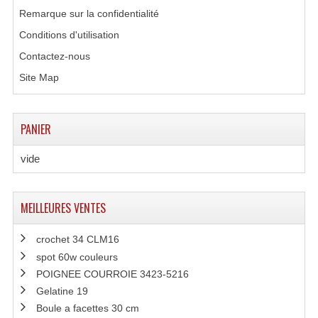
Remarque sur la confidentialité
Lecteurs Cd À Plats
Conditions d'utilisation
Contactez-nous
Lecteurs Cd À Plats Lecteur MP3
Site Map
Lecteurs Double Cd Mixage Intégrée
Lecteurs Double Cd MP3
PANIER
Lecteurs Lasers Simple Et Mp3 (rack 19")
vide
Minidisc
Digital Package Et Logiciel
MEILLEURES VENTES
Enregistreur Numérique
crochet 34 CLM16
spot 60w couleurs
Platines Dvd Pour Dj
POIGNEE COURROIE 3423-5216
Platines Cassettes
Gelatine 19
Boule a facettes 30 cm
Limiteur De Niveau Sonore