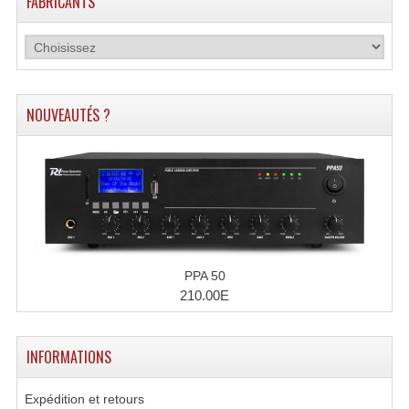
FABRICANTS
Enceintes Hifi
Enceintes Monitoring
Filtres Actifs, Correcteurs
NOUVEAUTÉS ?
Haut-Parleurs Moteurs Tweeters Filtres
Haut Parleurs Sono
Filtres Passifs
Haut-Parleurs Amplis Guitare
PPA 50
Moteurs Pavillons Pour Enceinte
210.00E
Tweeters Pour Enceintes
INFORMATIONS
Lecteurs Audio & Sources
Expédition et retours
Platines Disque Vinyles