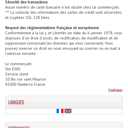
Sécurité des transactions
Aucun numéro de carte bancaire n´est stocké chez Le commerçant.
Enceintes Et Caissons Basses
*** La collecte des informations des cartes de crédit sont sécurisées
et cryptées SSL 128 bites.
Packs Sono
Respect des réglementations française et européenne
Enceintes Amplifiées Actives
Conformément à la loi ç et Libertés en date du 6 janvier 1978, vous
disposez d´un droit d´accès, de rectification, de modification et de
suppression concernant les données qui vous concernent. Vous
Enceintes, Système Amplifiés
pouvez exercer ce droit en nous envoyant un courrier ou un mail à
l'adresse suivante :
Enceintes Passives Sono
Le commerçant :
Retours De Scène
Ste EVAS
Service client
10 Bis rue saint Maurice
Caisson De Basse Amplifié
92000 Nanterre France
Continuer
Caissons De Basses
LANGUES
Enceinte Nomade Bluetooth
Enceintes (Ecoutes De Studio)
Enceintes Autonomes Portables Amplifiées