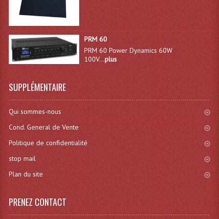
Déco Light
Effets LASERS
PRM 60
Laser Multi-Points
PRM 60 Power Dynamics 60W
100V...
plus
Lasers (Effets Volumetriques)
SUPPLÉMENTAIRE
Lasers D'extérieur Multi-Points
Effets Lumineux À Leds
Qui sommes-nous
Effets Lumineux, Centre De Piste
Cond. General de Vente
Politique de confidentialité
Effets Lumineux, Effets Disco
stop mail
Electronique Commande Light
Plan du site
Blocs De Puissance
PRENEZ CONTACT
Chenillards Modulateurs