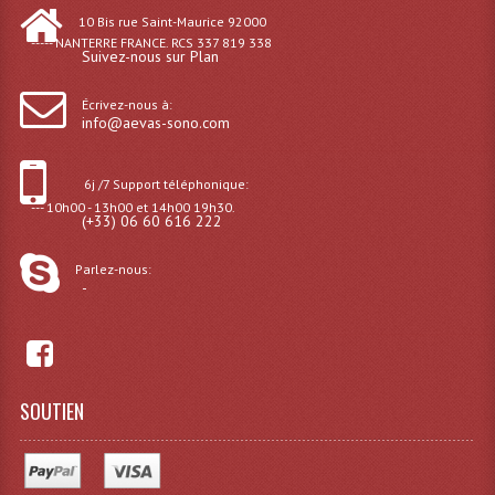
Consoles Éclairage DMX
10 Bis rue Saint-Maurice 92000
----- NANTERRE FRANCE. RCS 337 819 338
Suivez-nous sur Plan
Dispatches
Écrivez-nous à:
Filtres Et Divers
info@aevas-sono.com
Flexibles Lumineux Leds
6j /7 Support téléphonique:
Guirlandes Lumineuse
--- 10h00 - 13h00 et 14h00 19h30.
(+33) 06 60 616 222
Gyrophares À Leds
Parlez-nous:
-
Lampes Ampoules
Ampoules - Tubes Lumière Noire Black Gun
Lampes À Décharges
SOUTIEN
Lampes De Couleurs
Lampes Dichroique