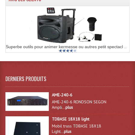
Samplers, Échantillonneurs
Système Sans Fil In-Ear Monitoring
Table Mixages Et Contrôleurs & Consoles
Tables De Mixage DJ
Superbe outils pour animer kermesse ou autres petit spectacl ..
Controleurs DJ USB / MP3
Consoles Sono Et Studio
Consoles Numériques
DERNIERS PRODUITS
Consoles Amplifiées
AME-240-6
Lumière
AME-240-6 RONDSON SEGON
Ampli...
plus
Boules À Facettes
TDBASE 18X18 light
Changeurs De Couleurs
Mobil truss TDBASE 18X18
Light...
plus