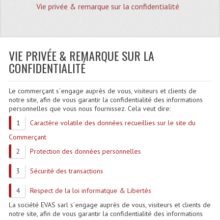
Vie privée & remarque sur la confidentialité
Quoi De Neuf?
Promotions
Plan Acces, Horaires.
VIE PRIVÉE & REMARQUE SUR LA
CONFIDENTIALITÉ
Location De Matériel
Le commerçant s´engage auprès de vous, visiteurs et clients de
Le Matériel D´occasion
notre site, afin de vous garantir la confidentialité des informations
personnelles que vous nous fournissez. Cela veut dire:
Recherche Avancée
Caractère volatile des données recueillies sur le site du
Recevoir Nos Promotions
Commerçant
Protection des données personnelles
Faire Votre Devis
CATÉGORIES
Sécurité des transactions
Respect de la loi informatque & Libertés
Sonorisation
La société EVAS sarl s´engage auprès de vous, visiteurs et clients de
Accessoires Pieds Cellules Diamants
notre site, afin de vous garantir la confidentialité des informations