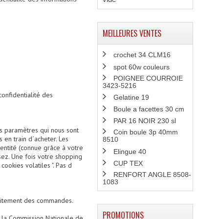
MEILLEURES VENTES
crochet 34 CLM16
spot 60w couleurs
POIGNEE COURROIE
3423-5216
confidentialité des
Gelatine 19
Boule a facettes 30 cm
PAR 16 NOIR 230 sl
s paramètres qui nous sont
Coin boule 3p 40mm
 en train d´acheter. Les
8510
dentité (connue grâce à votre
Elingue 40
sez. Une fois votre shopping
CUP TEX
ookies volatiles ". Pas d
RENFORT ANGLE 8508-
1083
traitement des commandes.
PROMOTIONS
e la Commission Nationale de