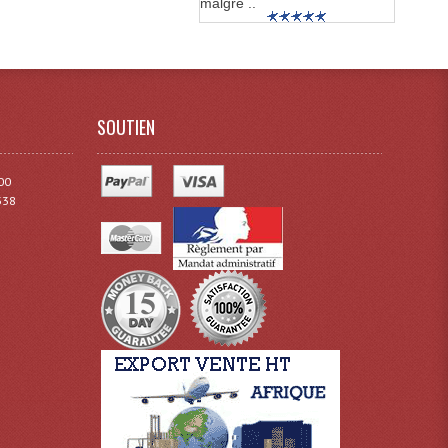
malgré ..
SOUTIEN
00
338