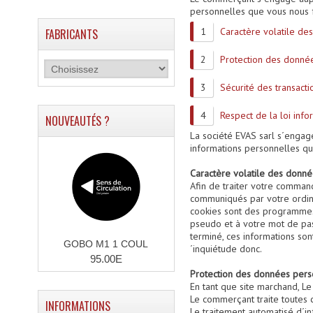
personnelles que vous nous f
Caractère volatile de
FABRICANTS
Protection des donné
Sécurité des transacti
Respect de la loi inf
NOUVEAUTÉS ?
La société EVAS sarl s´engage 
informations personnelles qu
Caractère volatile des donné
Afin de traiter votre comman
communiqués par votre ordinat
cookies sont des programmes u
pseudo et à votre mot de pas
terminé, ces informations son
GOBO M1 1 COUL
´inquiétude donc.
95.00E
Protection des données pers
En tant que site marchand, L
Le commerçant traite toutes c
INFORMATIONS
Le traitement automatisé d´i