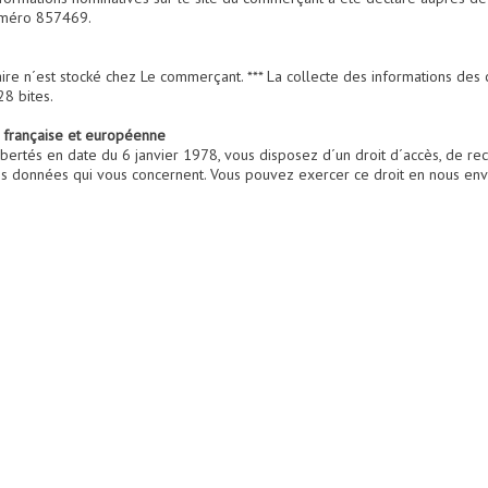
numéro 857469.
re n´est stocké chez Le commerçant. *** La collecte des informations des c
28 bites.
 française et européenne
bertés en date du 6 janvier 1978, vous disposez d´un droit d´accès, de recti
s données qui vous concernent. Vous pouvez exercer ce droit en nous envo