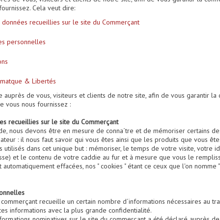
ournissez. Cela veut dire:
s données recueillies sur le site du Commerçant
es personnelles
ons
ormatque & Libertés
auprès de vous, visiteurs et clients de notre site, afin de vous garantir la 
e vous nous fournissez :
es recueillies sur le site du Commerçant
de, nous devons être en mesure de conna´tre et de mémoriser certains de
eur : il nous faut savoir qui vous êtes ainsi que les produits que vous êtes
tilisés dans cet unique but : mémoriser, le temps de votre visite, votre i
se) et le contenu de votre caddie au fur et à mesure que vous le remplis
t automatiquement effacées, nos " cookies " étant ce ceux que l'on nomme " c
onnelles
e commerçant recueille un certain nombre d´informations nécessaires au 
es informations avec la plus grande confidentialité.
nformations nominatives sur le site du commerçant a été déclaré auprès d