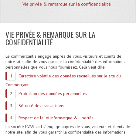
Vie privée & remarque sur la confidentialité
Quoi De Neuf?
Promotions
Plan Acces, Horaires.
VIE PRIVÉE & REMARQUE SUR LA
CONFIDENTIALITÉ
Location De Matériel
Le commerçant s´engage auprès de vous, visiteurs et clients de
Le Matériel D´occasion
notre site, afin de vous garantir la confidentialité des informations
personnelles que vous nous fournissez. Cela veut dire:
Recherche Avancée
Caractère volatile des données recueillies sur le site du
Recevoir Nos Promotions
Commerçant
Protection des données personnelles
Faire Votre Devis
CATÉGORIES
Sécurité des transactions
Respect de la loi informatque & Libertés
Sonorisation
La société EVAS sarl s´engage auprès de vous, visiteurs et clients de
Accessoires Pieds Cellules Diamants
notre site, afin de vous garantir la confidentialité des informations