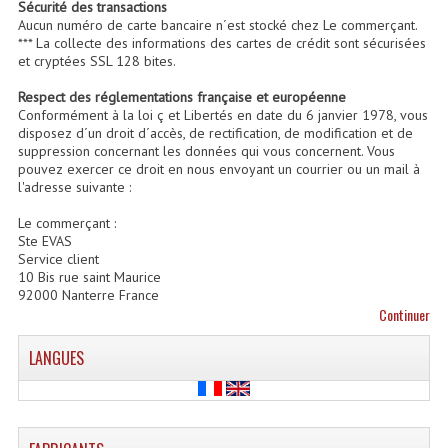
Sécurité des transactions
Aucun numéro de carte bancaire n´est stocké chez Le commerçant.
Enceintes Et Caissons Basses
*** La collecte des informations des cartes de crédit sont sécurisées
et cryptées SSL 128 bites.
Packs Sono
Respect des réglementations française et européenne
Enceintes Amplifiées Actives
Conformément à la loi ç et Libertés en date du 6 janvier 1978, vous
disposez d´un droit d´accès, de rectification, de modification et de
suppression concernant les données qui vous concernent. Vous
Enceintes, Système Amplifiés
pouvez exercer ce droit en nous envoyant un courrier ou un mail à
l'adresse suivante :
Enceintes Passives Sono
Le commerçant :
Retours De Scène
Ste EVAS
Service client
10 Bis rue saint Maurice
Caisson De Basse Amplifié
92000 Nanterre France
Continuer
Caissons De Basses
LANGUES
Enceinte Nomade Bluetooth
Enceintes (Ecoutes De Studio)
Enceintes Autonomes Portables Amplifiées