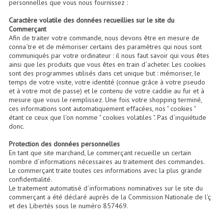
personnelles que vous nous fournissez :
Accessoires Enceintes
Caractère volatile des données recueillies sur le site du
Commerçant
Accessoires Micro, Pieds De Régie
Afin de traiter votre commande, nous devons être en mesure de
conna´tre et de mémoriser certains des paramètres qui nous sont
Cellule (s)
communiqués par votre ordinateur : il nous faut savoir qui vous êtes
ainsi que les produits que vous êtes en train d´acheter. Les cookies
sont des programmes utilisés dans cet unique but : mémoriser, le
Diamants
temps de votre visite, votre identité (connue grâce à votre pseudo
et à votre mot de passe) et le contenu de votre caddie au fur et à
Pieds D'enceintes
mesure que vous le remplissez. Une fois votre shopping terminé,
ces informations sont automatiquement effacées, nos " cookies "
Selecteurs Audio Vidéo
étant ce ceux que l'on nomme " cookies volatiles ". Pas d´inquiétude
donc.
Amplificateurs
Protection des données personnelles
En tant que site marchand, Le commerçant recueille un certain
Amplificateurs Multi-Canaux
nombre d´informations nécessaires au traitement des commandes.
Le commerçant traite toutes ces informations avec la plus grande
Casques Stéréo
confidentialité.
Le traitement automatisé d´informations nominatives sur le site du
Compresseurs , Limiteurs , Noise Gate
commerçant a été déclaré auprès de la Commission Nationale de l'ç
et des Libertés sous le numéro 857469.
Egaliseur Egaliseurs