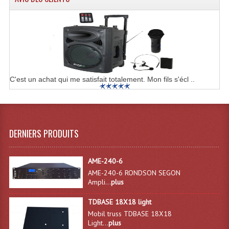
Samplers, Échantillonneurs
Système Sans Fil In-Ear Monitoring
Table Mixages Et Contrôleurs & Consoles
Tables De Mixage DJ
C'est un achat qui me satisfait totalement. Mon fils s'écl ..
Controleurs DJ USB / MP3
Consoles Sono Et Studio
Consoles Numériques
DERNIERS PRODUITS
Consoles Amplifiées
AME-240-6
Lumière
AME-240-6 RONDSON SEGON
Ampli...
plus
Boules À Facettes
TDBASE 18X18 light
Changeurs De Couleurs
Mobil truss TDBASE 18X18
Light...
plus