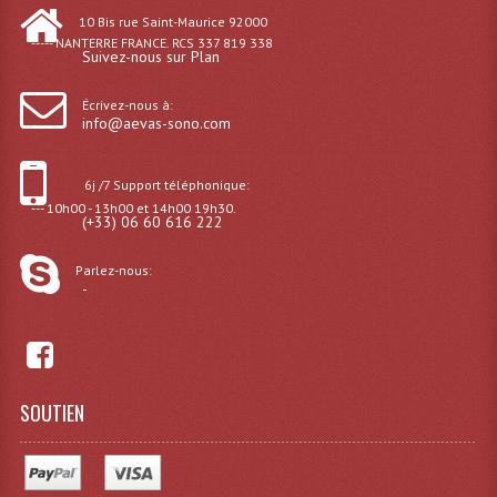
Consoles Éclairage DMX
10 Bis rue Saint-Maurice 92000
----- NANTERRE FRANCE. RCS 337 819 338
Suivez-nous sur Plan
Dispatches
Écrivez-nous à:
Filtres Et Divers
info@aevas-sono.com
Flexibles Lumineux Leds
6j /7 Support téléphonique:
Guirlandes Lumineuse
--- 10h00 - 13h00 et 14h00 19h30.
(+33) 06 60 616 222
Gyrophares À Leds
Parlez-nous:
-
Lampes Ampoules
Ampoules - Tubes Lumière Noire Black Gun
Lampes À Décharges
SOUTIEN
Lampes De Couleurs
Lampes Dichroique