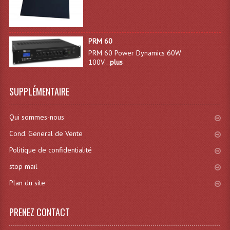
Déco Light
Effets LASERS
PRM 60
Laser Multi-Points
PRM 60 Power Dynamics 60W
100V...
plus
Lasers (Effets Volumetriques)
SUPPLÉMENTAIRE
Lasers D'extérieur Multi-Points
Effets Lumineux À Leds
Qui sommes-nous
Effets Lumineux, Centre De Piste
Cond. General de Vente
Politique de confidentialité
Effets Lumineux, Effets Disco
stop mail
Electronique Commande Light
Plan du site
Blocs De Puissance
PRENEZ CONTACT
Chenillards Modulateurs