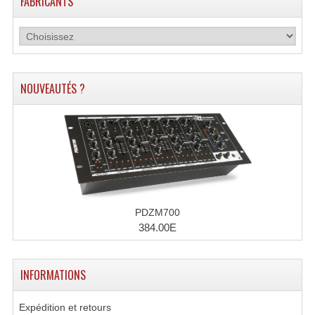
FABRICANTS
Enceintes Hifi
Enceintes Monitoring
Filtres Actifs, Correcteurs
NOUVEAUTÉS ?
Haut-Parleurs Moteurs Tweeters Filtres
Haut Parleurs Sono
Filtres Passifs
Haut-Parleurs Amplis Guitare
PDZM700
Moteurs Pavillons Pour Enceinte
384.00E
Tweeters Pour Enceintes
INFORMATIONS
Lecteurs Audio & Sources
Expédition et retours
Platines Disque Vinyles