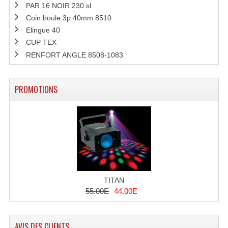
PAR 16 NOIR 230 sl
Coin boule 3p 40mm 8510
Microphones Scène Et Studio
Elingue 40
Microphones Filaires
CUP TEX
RENFORT ANGLE 8508-1083
Micro Sans Fil HF VHF 200MHZ
Micro Sans Fil HF UHF 800MHZ
PROMOTIONS
Micros De Studio
Microphones De Surface
Multi-Effets, Reverbes Etc...
Peripheriques Traitements Et Accessoires
TITAN
Portes Voix Mégaphones
55.00E
44.00E
Pupitre Pour Discours
AVIS DES CLIENTS