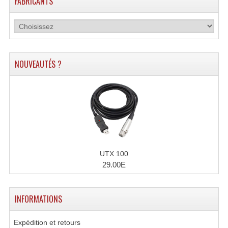
FABRICANTS
Enceintes Hifi
Enceintes Monitoring
Filtres Actifs, Correcteurs
NOUVEAUTÉS ?
Haut-Parleurs Moteurs Tweeters Filtres
Haut Parleurs Sono
Filtres Passifs
Haut-Parleurs Amplis Guitare
UTX 100
Moteurs Pavillons Pour Enceinte
29.00E
Tweeters Pour Enceintes
INFORMATIONS
Lecteurs Audio & Sources
Expédition et retours
Platines Disque Vinyles