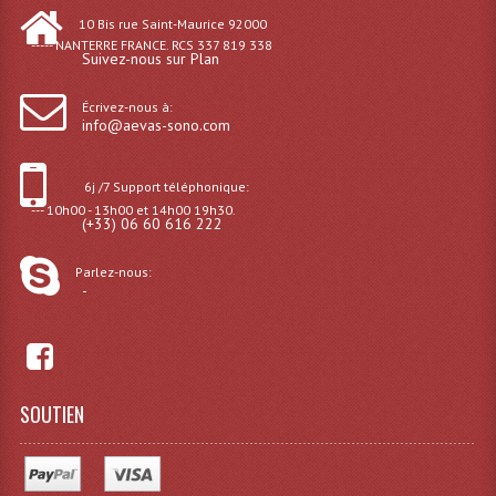
Consoles Éclairage DMX
10 Bis rue Saint-Maurice 92000
----- NANTERRE FRANCE. RCS 337 819 338
Suivez-nous sur Plan
Dispatches
Filtres Et Divers
Écrivez-nous à:
info@aevas-sono.com
Flexibles Lumineux Leds
6j /7 Support téléphonique:
Guirlandes Lumineuse
--- 10h00 - 13h00 et 14h00 19h30.
(+33) 06 60 616 222
Gyrophares À Leds
Parlez-nous:
Lampes Ampoules
-
Ampoules - Tubes Lumière Noire Black Gun
Lampes À Décharges
SOUTIEN
Lampes De Couleurs
Lampes Dichroique