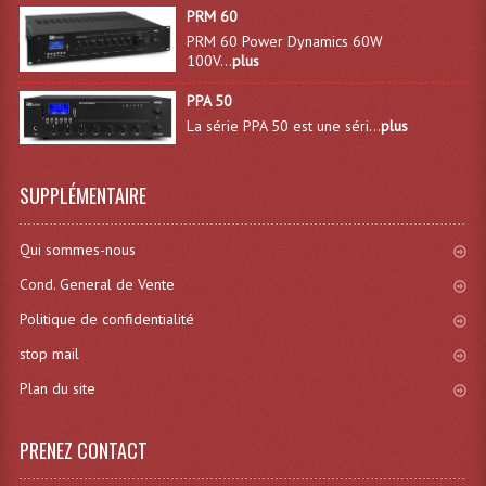
Déco Light
PRM 60
PRM 60 Power Dynamics 60W
Effets LASERS
100V...
plus
PPA 50
Laser Multi-Points
La série PPA 50 est une séri...
plus
Lasers (Effets Volumetriques)
Lasers D'extérieur Multi-Points
SUPPLÉMENTAIRE
Effets Lumineux À Leds
Qui sommes-nous
Effets Lumineux, Centre De Piste
Cond. General de Vente
Politique de confidentialité
Effets Lumineux, Effets Disco
stop mail
Electronique Commande Light
Plan du site
Blocs De Puissance
PRENEZ CONTACT
Chenillards Modulateurs