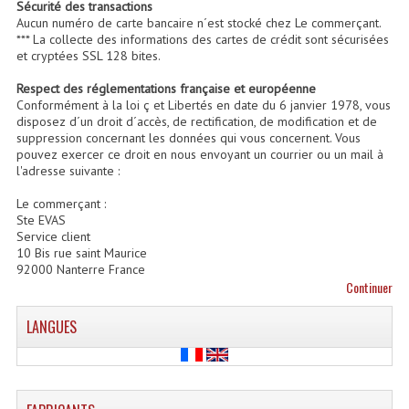
Sécurité des transactions
Aucun numéro de carte bancaire n´est stocké chez Le commerçant.
Enceintes Et Caissons Basses
*** La collecte des informations des cartes de crédit sont sécurisées
et cryptées SSL 128 bites.
Packs Sono
Respect des réglementations française et européenne
Enceintes Amplifiées Actives
Conformément à la loi ç et Libertés en date du 6 janvier 1978, vous
disposez d´un droit d´accès, de rectification, de modification et de
suppression concernant les données qui vous concernent. Vous
Enceintes, Système Amplifiés
pouvez exercer ce droit en nous envoyant un courrier ou un mail à
l'adresse suivante :
Enceintes Passives Sono
Le commerçant :
Retours De Scène
Ste EVAS
Service client
10 Bis rue saint Maurice
Caisson De Basse Amplifié
92000 Nanterre France
Continuer
Caissons De Basses
LANGUES
Enceinte Nomade Bluetooth
Enceintes (Ecoutes De Studio)
Enceintes Autonomes Portables Amplifiées