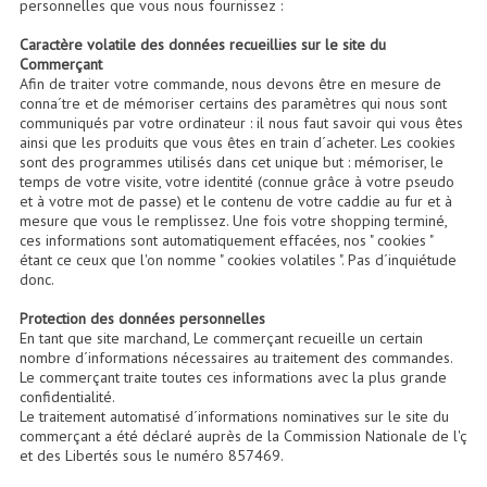
personnelles que vous nous fournissez :
Accessoires Enceintes
Caractère volatile des données recueillies sur le site du
Commerçant
Accessoires Micro, Pieds De Régie
Afin de traiter votre commande, nous devons être en mesure de
conna´tre et de mémoriser certains des paramètres qui nous sont
Cellule (s)
communiqués par votre ordinateur : il nous faut savoir qui vous êtes
ainsi que les produits que vous êtes en train d´acheter. Les cookies
sont des programmes utilisés dans cet unique but : mémoriser, le
Diamants
temps de votre visite, votre identité (connue grâce à votre pseudo
et à votre mot de passe) et le contenu de votre caddie au fur et à
Pieds D'enceintes
mesure que vous le remplissez. Une fois votre shopping terminé,
ces informations sont automatiquement effacées, nos " cookies "
Selecteurs Audio Vidéo
étant ce ceux que l'on nomme " cookies volatiles ". Pas d´inquiétude
donc.
Amplificateurs
Protection des données personnelles
En tant que site marchand, Le commerçant recueille un certain
Amplificateurs Multi-Canaux
nombre d´informations nécessaires au traitement des commandes.
Le commerçant traite toutes ces informations avec la plus grande
Casques Stéréo
confidentialité.
Le traitement automatisé d´informations nominatives sur le site du
Compresseurs , Limiteurs , Noise Gate
commerçant a été déclaré auprès de la Commission Nationale de l'ç
et des Libertés sous le numéro 857469.
Egaliseur Egaliseurs