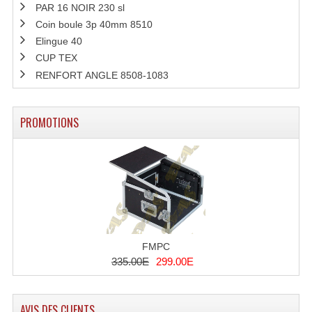
PAR 16 NOIR 230 sl
Coin boule 3p 40mm 8510
Microphones Scène Et Studio
Elingue 40
Microphones Filaires
CUP TEX
RENFORT ANGLE 8508-1083
Micro Sans Fil HF VHF 200MHZ
Micro Sans Fil HF UHF 800MHZ
PROMOTIONS
Micros De Studio
Microphones De Surface
Multi-Effets, Reverbes Etc...
Peripheriques Traitements Et Accessoires
FMPC
Portes Voix Mégaphones
335.00E
299.00E
Pupitre Pour Discours
AVIS DES CLIENTS