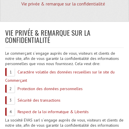
Vie privée & remarque sur la confidentialité
Quoi De Neuf?
Promotions
Plan Acces, Horaires.
VIE PRIVÉE & REMARQUE SUR LA
CONFIDENTIALITÉ
Location De Matériel
Le commerçant s´engage auprès de vous, visiteurs et clients de
Le Matériel D´occasion
notre site, afin de vous garantir la confidentialité des informations
personnelles que vous nous fournissez. Cela veut dire:
Recherche Avancée
Caractère volatile des données recueillies sur le site du
Recevoir Nos Promotions
Commerçant
Protection des données personnelles
Faire Votre Devis
CATÉGORIES
Sécurité des transactions
Respect de la loi informatque & Libertés
Sonorisation
La société EVAS sarl s´engage auprès de vous, visiteurs et clients de
Accessoires Pieds Cellules Diamants
notre site, afin de vous garantir la confidentialité des informations