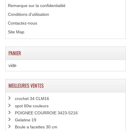
Remarque sur la confidentialité
Lecteurs Cd À Plats
Conditions d'utilisation
Contactez-nous
Lecteurs Cd À Plats Lecteur MP3
Site Map
Lecteurs Double Cd Mixage Intégrée
Lecteurs Double Cd MP3
PANIER
Lecteurs Lasers Simple Et Mp3 (rack 19")
vide
Minidisc
Digital Package Et Logiciel
MEILLEURES VENTES
Enregistreur Numérique
crochet 34 CLM16
spot 60w couleurs
Platines Dvd Pour Dj
POIGNEE COURROIE 3423-5216
Platines Cassettes
Gelatine 19
Boule a facettes 30 cm
Limiteur De Niveau Sonore