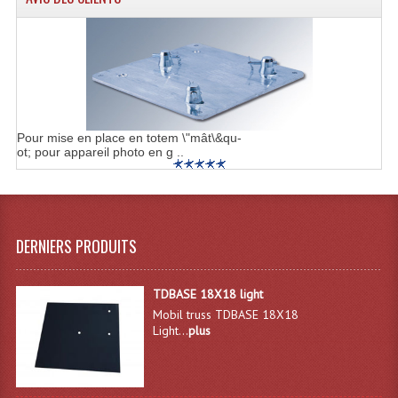
Samplers, Échantillonneurs
Système Sans Fil In-Ear Monitoring
Table Mixages Et Contrôleurs & Consoles
Tables De Mixage DJ
Pour mise en place en totem \"mât\&qu-
Controleurs DJ USB / MP3
ot; pour appareil photo en g ..
Consoles Sono Et Studio
Consoles Numériques
DERNIERS PRODUITS
Consoles Amplifiées
TDBASE 18X18 light
Lumière
Mobil truss TDBASE 18X18
Light...
plus
Boules À Facettes
Changeurs De Couleurs