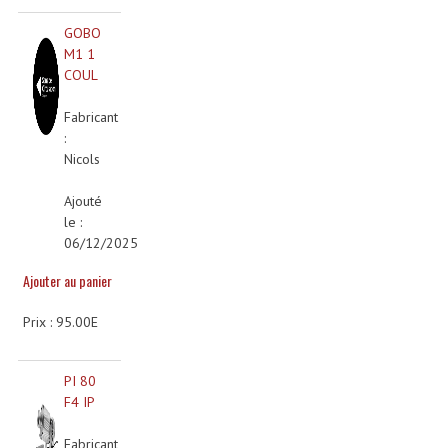
Système Sans Fil In-Ear Monitoring
GOBO
M1 1
Table Mixages Et Contrôleurs & Consoles
COUL
Tables De Mixage DJ
Fabricant
:
Controleurs DJ USB / MP3
Nicols
Consoles Sono Et Studio
Ajouté
le :
Consoles Numériques
06/12/2025
Consoles Amplifiées
Ajouter au panier
Lumière
Prix : 95.00E
Boules À Facettes
PI 80
Changeurs De Couleurs
F4 IP
Déco Light
Fabricant