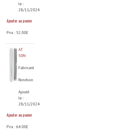
le :
Système Boucle Magnétique
28/11/2024
Structures, Pieds, Ponts...
Ajouter au panier
Angle AG20 Structure Contest
Prix : 52.00E
Angle AG29 Structure Contest
AT
Angle DECO22Q Structure Contest
50N
Angle DECOTRI Structure Contest
Fabricant
:
Angle DUO Structure Contest
Rondson
Angles Structure ASD SX290
Ajouté
le :
Angles Structure ASD SZ 290
28/11/2024
Angles Structure Duo290
Ajouter au panier
Angles Structure QUATRO290
Prix : 64.00E