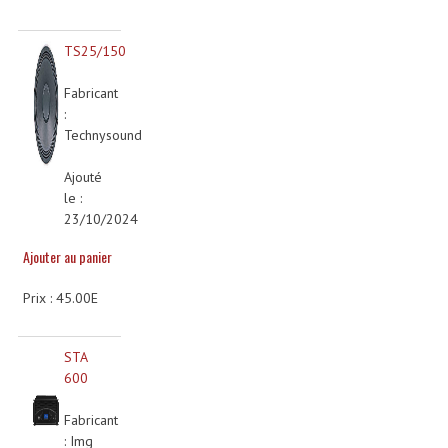
Angles Structure SC150
TS25/150
Angles Structure SD250
Fabricant
Angles Structure TRIO290
:
Technysound
Angles Structure Triodéco
Ajouté
Angles Trio Steel Acier
le :
23/10/2024
Cercle Monotube
Ajouter au panier
Cercle Struct Carrée 290
Prix : 45.00E
Cercle Struct SCC Carre
Cercle Struct Triangulaire290
STA
600
Crochets Et Accessoires
Fabricant
Embases Pour Structure
: Img