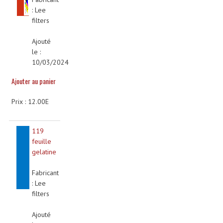
: Lee
Machines À Brouillard
filters
Lanceur De Flammes Et Cartouche De Gaz
Ajouté
le :
Machine À Etincelles Froides
10/03/2024
Ajouter au panier
Machines & Canon À Confettis
Machines À Bulles
Prix : 12.00E
Machines À Effet Brouillard
119
feuille
Machines À Fumée Lourde
gelatine
Machines À Mousse, Neige, Liquides
Fabricant
Liquide À Brouillard
: Lee
filters
Liquide À Bulles
Ajouté
Liquide À Neige