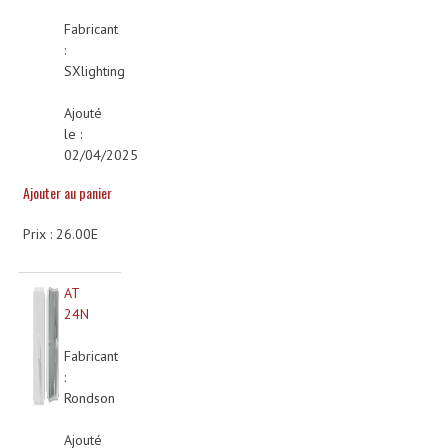
Enceintes Murales (Ligne 100V 16 - 8 Ohm)
Fabricant
:
Hp À Chambre De Compression
SXlighting
Lecteurs Mp3 Et CDs Sources
Ajouté
le :
Microphone PA & Micro Pupitre
02/04/2025
Projecteurs De Son
Ajouter au panier
Sono: Conférences Securité Visite Guidée
Prix : 26.00E
Système D'audio Guide
AT
Système D'interprétation Simultanée
24N
Système De Conférence
Fabricant
:
Système Visite Guidée
Rondson
Sonorisation Securité EN-54
Ajouté