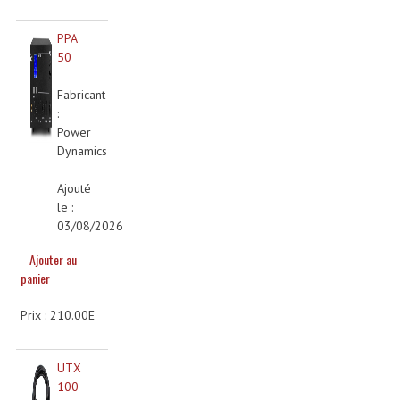
Enceintes Et Caissons Basses
PPA
Packs Sono
50
Enceintes Amplifiées Actives
Fabricant
:
Enceintes, Système Amplifiés
Power
Dynamics
Enceintes Passives Sono
Ajouté
Retours De Scène
le :
03/08/2026
Caisson De Basse Amplifié
Ajouter au
Caissons De Basses
panier
Enceinte Nomade Bluetooth
Prix : 210.00E
Enceintes (Ecoutes De Studio)
UTX
Enceintes Autonomes Portables Amplifiées
100