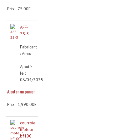
Connectiques, Prises Etc...
Prix : 75.00E
Adaptateurs Audio
AFF-
Divers Bricolage
25-3
Divers Bricolage
Fabricant
: Amix
Haut-Parleurs Origine Sav
Ajouté
Membrannes De Haut Parleurs
le :
08/04/2025
Pieces Détachées Sav
Ajouter au panier
Public-Adress
Prix : 1,990.00E
Accessoires Public-Adress L100V
Amplificateurs (L 100v)
courroie
moteur
Enceintes Encastrables Ligne 100V 4-8 Ohm
bf100