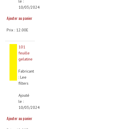
le :
10/03/2024
Liquides À Fumée
Ajouter au panier
Liquides À Mousse
Prix : 12.00E
Nos Occasions Et Stock B
101
Les Occasions
feuille
gelatine
Notre Stock B
Fabricant
Karaoké Materiel Lecteur Etc...
: Lee
filters
Matériel Karaoké
Ajouté
Disque DVD
le :
Disque LD (30 Cm.)
10/03/2024
Ajouter au panier
TARIF ET CATALOGUE DE LOCATION