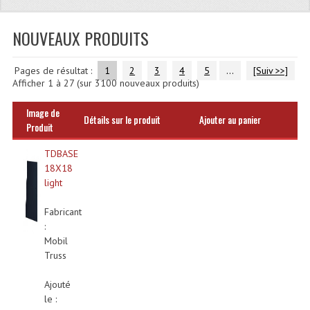
Quoi De Neuf?
Promotions
NOUVEAUX PRODUITS
Plan Acces, Horaires.
Pages de résultat :
1
2
3
4
5
...
[Suiv >>]
Afficher
1
à
27
(sur
3100
nouveaux produits)
Location De Matériel
Image de
Le Matériel D´occasion
Détails sur le produit
Ajouter au panier
Produit
Recherche Avancée
TDBASE
18X18
Recevoir Nos Promotions
light
Faire Votre Devis
Fabricant
:
CATÉGORIES
Mobil
Truss
Sonorisation
Ajouté
Accessoires Pieds Cellules Diamants
le :