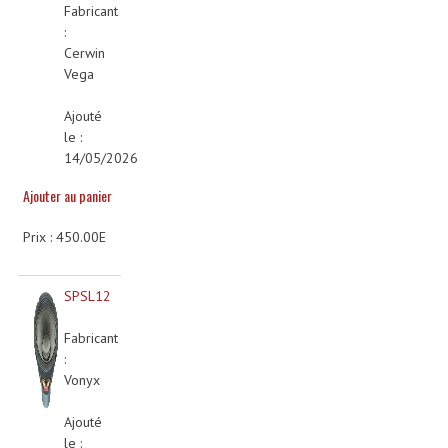
Fabricant
Lecteurs Cd À Plats
:
Cerwin
Lecteurs Cd À Plats Lecteur MP3
Vega
Lecteurs Double Cd Mixage Intégrée
Ajouté
le :
Lecteurs Double Cd MP3
14/05/2026
Lecteurs Lasers Simple Et Mp3 (rack 19")
Ajouter au panier
Minidisc
Prix : 450.00E
Digital Package Et Logiciel
SPSL12
Enregistreur Numérique
Fabricant
Platines Dvd Pour Dj
:
Vonyx
Platines Cassettes
Ajouté
Limiteur De Niveau Sonore
le :