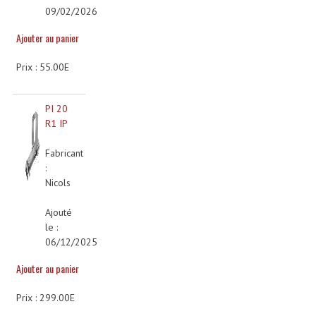
09/02/2026
Microphones Scène Et Studio
Ajouter au panier
Microphones Filaires
Prix : 55.00E
Micro Sans Fil HF VHF 200MHZ
Micro Sans Fil HF UHF 800MHZ
PI 20
R1 IP
Micros De Studio
Fabricant
Microphones De Surface
:
Nicols
Multi-Effets, Reverbes Etc...
Ajouté
Peripheriques Traitements Et Accessoires
le :
06/12/2025
Portes Voix Mégaphones
Ajouter au panier
Pupitre Pour Discours
Prix : 299.00E
Samplers, Échantillonneurs