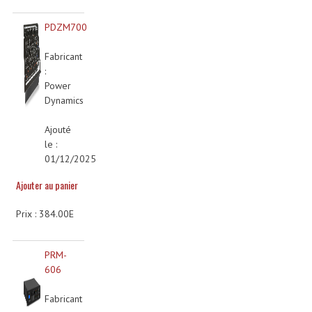
PDZM700
Lampes Leds
Fabricant
Lampes PAR
:
Power
Lampes Théatre
Dynamics
Les Packs Light
Ajouté
Lumières Noire
le :
01/12/2025
Lyres
Ajouter au panier
Panneaux, Piste Danse À Leds
Prix : 384.00E
Petit Effets Lumineux
PRM-
Projecteur De Gobo
606
Projecteur Extérieur Multifaisceaux
Fabricant