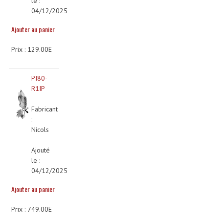
le :
04/12/2025
Dispatches
Ajouter au panier
Filtres Et Divers
Prix : 129.00E
Flexibles Lumineux Leds
PI80-
Guirlandes Lumineuse
R1IP
Gyrophares À Leds
Fabricant
Lampes Ampoules
:
Nicols
Ampoules - Tubes Lumière Noire Black Gun
Ajouté
Lampes À Décharges
le :
04/12/2025
Lampes De Couleurs
Ajouter au panier
Lampes Dichroique
Prix : 749.00E
Lampes Halogenes Divers