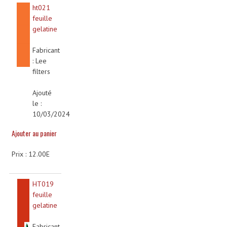
ht021
Rack 19" PRO Betonex
feuille
gelatine
Rack 19" Standard Betonex
Fabricant
Sac Trolley De Transport
: Lee
filters
Sacs & Housses De Transport
Ajouté
Valises Pour Clavier
le :
10/03/2024
Rack 19 Pouces Multiplis
Ajouter au panier
Accessoires Flight-Case Coins Roulettes
Prix : 12.00E
Rack 19" STYLE VSR (capot En L)
HT019
Machines À Effets Fumées, Mousses, Liquid
feuille
gelatine
Machines À Fumées
Effets Projection Et Jet De CO2
Fabricant