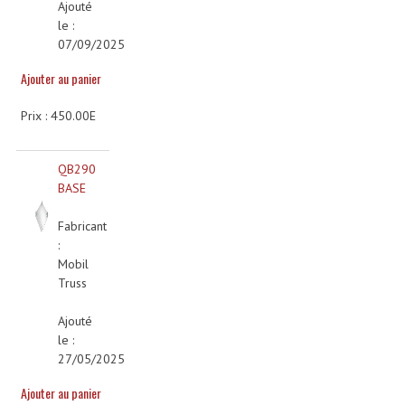
Ajouté
Projecteurs Poursuite
le :
07/09/2025
Projecteurs Théatre: Plan Convexe Fresnel
Ajouter au panier
Rampe De Spots
Prix : 450.00E
Scanners
Stroboscopes
QB290
BASE
Câbles, Connectiques.
Fabricant
Câblage Electrique
:
Mobil
Câble Rallonge DMX512 MIDI
Truss
Câbles Module, Cables Audio
Ajouté
le :
Câble Multi-Paires Audio
27/05/2025
Câbles Enceintes
Ajouter au panier