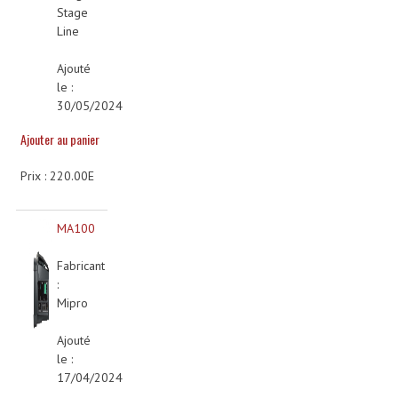
Stage
Grill Auto-Porté
Line
Monotubes Et Angles 50mm
Ajouté
le :
Pendrillon Et Ossature
30/05/2024
Pieds De Levage
Ajouter au panier
Ponts - Portiques
Prix : 220.00E
Praticable Et Accessoires
MA100
Structure Echelle 290 Asd
Fabricant
Structure Et Angles Quatro Deco
:
Mipro
Structures
Ajouté
Structures Carrées
le :
17/04/2024
Structures, Angles Sd150