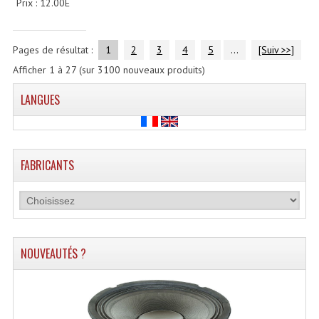
LISTE DU MATERIEL D'OCCASION
Prix : 12.00E
PLAN ACCES, LES HORAIRES
Pages de résultat :
1
2
3
4
5
...
[Suiv >>]
CRÉER UN COMPTE
Afficher
1
à
27
(sur
3100
nouveaux produits)
LANGUES
FABRICANTS
NOUVEAUTÉS ?