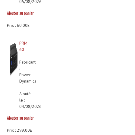
05/08/2026
Accessoires Enceintes
Ajouter au panier
Accessoires Micro, Pieds De Régie
Prix : 60.00E
Cellule (s)
Diamants
PRM
60
Pieds D'enceintes
Fabricant
Selecteurs Audio Vidéo
:
Power
Amplificateurs
Dynamics
Amplificateurs Multi-Canaux
Ajouté
le :
Casques Stéréo
04/08/2026
Compresseurs , Limiteurs , Noise Gate
Ajouter au panier
Egaliseur Egaliseurs
Prix : 299.00E