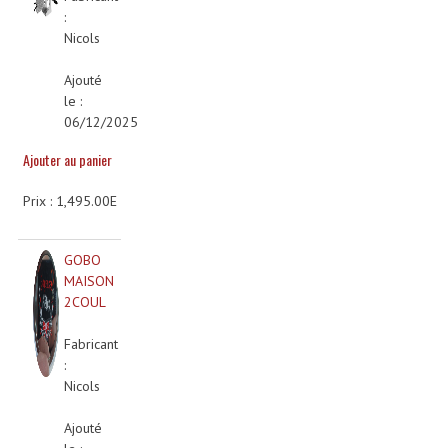
:
Effets LASERS
Nicols
Laser Multi-Points
Ajouté
le :
Lasers (Effets Volumetriques)
06/12/2025
Lasers D'extérieur Multi-Points
Ajouter au panier
Effets Lumineux À Leds
Prix : 1,495.00E
Effets Lumineux, Centre De Piste
GOBO
Effets Lumineux, Effets Disco
MAISON
2COUL
Electronique Commande Light
Fabricant
Blocs De Puissance
:
Nicols
Chenillards Modulateurs
Ajouté
Consoles Éclairage DMX