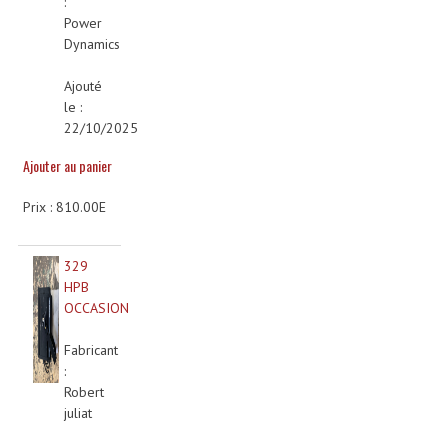
:
Projecteur Led Sur Batterie
Power
Dynamics
Projecteurs À Leds D'extérieurs
Ajouté
Projecteurs Barres De Leds
le :
Projecteurs Déco À Leds
22/10/2025
Ajouter au panier
Projecteurs Leds
Prix : 810.00E
Projecteurs Plafonniers Et Encastrés
Projecteurs Théâtre Led
329
HPB
Projecteurs Traditionnels
OCCASION
Projecteurs Cycliodes
Fabricant
:
Projecteurs Découpes
Robert
juliat
Projecteurs Par : 16 À 64 Et Autres