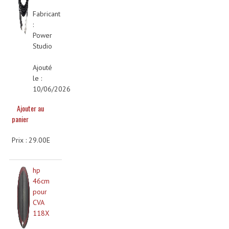
Enceintes Hifi
Fabricant
:
Enceintes Monitoring
Power
Studio
Filtres Actifs, Correcteurs
Ajouté
Haut-Parleurs Moteurs Tweeters Filtres
le :
10/06/2026
Haut Parleurs Sono
Ajouter au
Filtres Passifs
panier
Haut-Parleurs Amplis Guitare
Prix : 29.00E
Moteurs Pavillons Pour Enceinte
hp
Tweeters Pour Enceintes
46cm
pour
Lecteurs Audio & Sources
CVA
118X
Platines Disque Vinyles