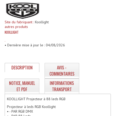
Enceintes Hifi
Enceintes Monitoring
Site du fabriquant :
Koollight
Filtres Actifs, Correcteurs
autres produits
KOOLLIGHT
Haut-Parleurs Moteurs Tweeters Filtres
.
• Dernière mise à jour le : 04/08/2026
Haut Parleurs Sono
Filtres Passifs
DESCRIPTION
AVIS -
Haut-Parleurs Amplis Guitare
COMMENTAIRES
Moteurs Pavillons Pour Enceinte
NOTICE, MANUEL
INFORMATIONS
ET PDF
TRANSPORT
Tweeters Pour Enceintes
KOOLLIGHT Projecteur à 88 leds RGB
Lecteurs Audio & Sources
Projecteur à leds RGB Koollight
Platines Disque Vinyles
• - PAR RGB DMX
• - PAR 88 Leds.