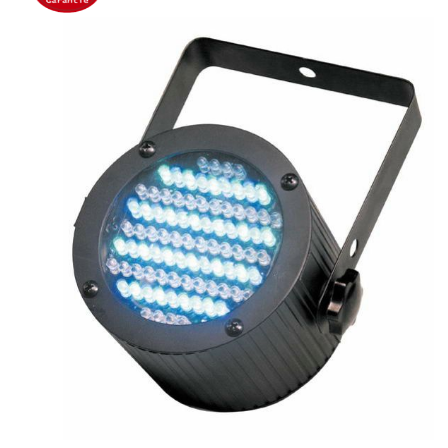
Accessoires Enceintes
Accessoires Micro, Pieds De Régie
Cellule (s)
Diamants
Pieds D'enceintes
Selecteurs Audio Vidéo
Amplificateurs
Amplificateurs Multi-Canaux
Casques Stéréo
Compresseurs , Limiteurs , Noise Gate
Egaliseur Egaliseurs