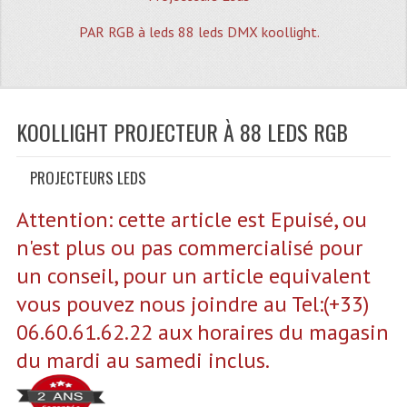
Quoi De Neuf?
PAR RGB à leds 88 leds DMX koollight.
Promotions
Plan Acces, Horaires.
Location De Matériel
KOOLLIGHT PROJECTEUR À 88 LEDS RGB
Le Matériel D´occasion
PROJECTEURS LEDS
Recherche Avancée
Attention: cette article est Epuisé, ou
Recevoir Nos Promotions
n'est plus ou pas commercialisé pour
Faire Votre Devis
un conseil, pour un article equivalent
vous pouvez nous joindre au Tel:(+33)
CATÉGORIES
06.60.61.62.22 aux horaires du magasin
Sonorisation
du mardi au samedi inclus.
Accessoires Pieds Cellules Diamants