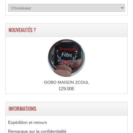
Microphones Scène Et Studio
Microphones Filaires
NOUVEAUTÉS ?
Micro Sans Fil HF VHF 200MHZ
Micro Sans Fil HF UHF 800MHZ
Micros De Studio
Microphones De Surface
Multi-Effets, Reverbes Etc...
GOBO MAISON 2COUL
129.00E
Peripheriques Traitements Et Accessoires
Portes Voix Mégaphones
INFORMATIONS
Pupitre Pour Discours
Expédition et retours
Samplers, Échantillonneurs
Remarque sur la confidentialité