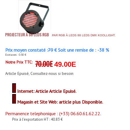
Enceintes Et Caissons Basses
Packs Sono
Enceintes Amplifiées Actives
PROJECTEUR À 88 LEDS RGB
PAR RGB À LEDS 88 LEDS DMX KOOLLIGHT.
Enceintes, Système Amplifiés
Prix moyen constaté :
79
€ Soit une remise de :
-38 %
Enceintes Passives Sono
Ecotaxes : 0.30 €
70.00E
Notre Prix TTC:
49.00E
Retours De Scène
Article Epuisé, Consultez-nous si besoin
Caisson De Basse Amplifié
Caissons De Basses
Internet: Article Article Epuisé.
Enceinte Nomade Bluetooth
Magasin et Site Web: article plus Disponible.
Enceintes (Ecoutes De Studio)
Permanence telephonique : (+33) 06.60.61.62.22.
Prix à l'exportation HT : 40.83 €
Enceintes Autonomes Portables Amplifiées