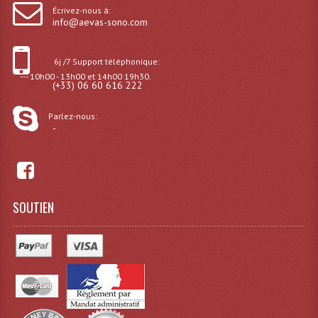
Écrivez-nous à:
info@aevas-sono.com
Dispatches
Filtres Et Divers
6j /7 Support téléphonique:
--- 10h00 - 13h00 et 14h00 19h30.
(+33) 06 60 616 222
Flexibles Lumineux Leds
Guirlandes Lumineuse
Parlez-nous:
-
Gyrophares À Leds
Lampes Ampoules
Ampoules - Tubes Lumière Noire Black Gun
SOUTIEN
Lampes À Décharges
Lampes De Couleurs
Lampes Dichroique
Lampes Halogenes Divers