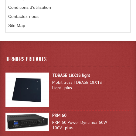
Conditions d'utilisation
Système Sans Fil In-Ear Monitoring
Contactez-nous
Table Mixages Et Contrôleurs & Consoles
Site Map
Tables De Mixage DJ
Controleurs DJ USB / MP3
DERNIERS PRODUITS
Consoles Sono Et Studio
Consoles Numériques
TDBASE 18X18 light
Mobil truss TDBASE 18X18
Consoles Amplifiées
Light...
plus
Lumière
Boules À Facettes
PRM 60
Changeurs De Couleurs
PRM 60 Power Dynamics 60W
100V...
plus
Déco Light