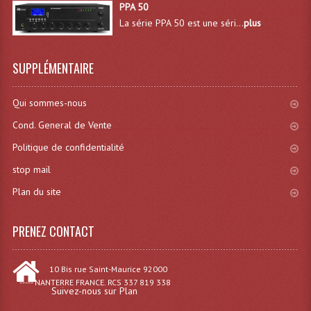
PPA 50
Effets LASERS
La série PPA 50 est une séri...
plus
Laser Multi-Points
SUPPLÉMENTAIRE
Lasers (Effets Volumetriques)
Qui sommes-nous
Lasers D'extérieur Multi-Points
Cond. General de Vente
Effets Lumineux À Leds
Politique de confidentialité
Effets Lumineux, Centre De Piste
stop mail
Plan du site
Effets Lumineux, Effets Disco
Electronique Commande Light
PRENEZ CONTACT
Blocs De Puissance
10 Bis rue Saint-Maurice 92000
Chenillards Modulateurs
----- NANTERRE FRANCE. RCS 337 819 338
Suivez-nous sur Plan
Consoles Éclairage DMX