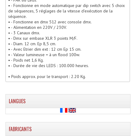
• - Fonctionne en mode automatique par dip switch avec 5 choix
Lecteurs Cd À Plats
de séquences, 5 réglages de la vitesse d'exécution de la
séquence.
Lecteurs Cd À Plats Lecteur MP3
• - Fonctionne en dmx 512 avec console dmx.
• - Alimentation en 220V / 230V.
Lecteurs Double Cd Mixage Intégrée
• - 3 Canaux dmx.
• - Dmx sur embase XLR 3 points M/F.
• - Diam. 12 cm. Ep 8,5 cm.
Lecteurs Double Cd MP3
• - Avec Etrier dim ext : 12 cm Ep 15 cm.
• - Valeur lumineuse = à un flood 100w.
Lecteurs Lasers Simple Et Mp3 (rack 19")
• - Poids net 1,6 Kg.
• - Durée de vie des LEDS : 100.000 heures.
Minidisc
• Poids approx. pour le transport : 2.20 Kg.
Digital Package Et Logiciel
Enregistreur Numérique
LANGUES
Platines Dvd Pour Dj
Platines Cassettes
FABRICANTS
Limiteur De Niveau Sonore