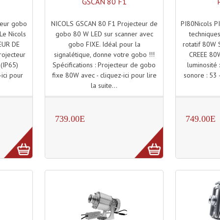
GSCAN 80 F1
NICOLS GSCAN 80 F1 Projecteur de
PI80Nicols PI
cteur gobo
gobo 80 W LED sur scanner avec
technique
Le Nicols
gobo FIXE. Idéal pour la
rotatif 80W 
EUR DE
signalétique, donne votre gobo !!!
CREEE 80W
ojecteur
Spécifications : Projecteur de gobo
luminosité
 (IP65)
fixe 80W avec - cliquez-ici pour lire
sonore : 53 -
-ici pour
la suite...
739.00E
749.00E