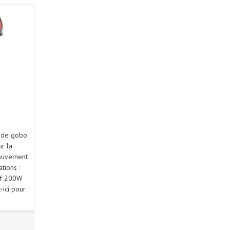
 de gobo
ur la
mouvement
tions :
if 200W
-ici pour