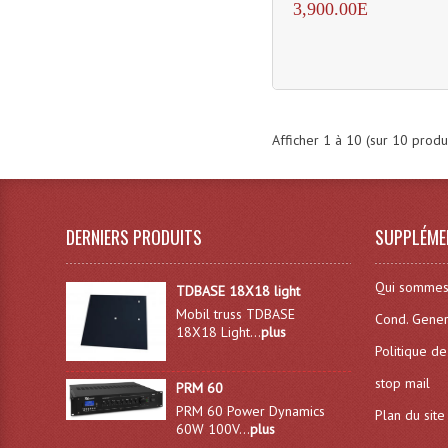
3,900.00E
Afficher
1
à
10
(sur
10
produi
DERNIERS PRODUITS
SUPPLÉME
Qui sommes
TDBASE 18X18 light
Mobil truss TDBASE
Cond. Gener
18X18 Light...
plus
Politique de
stop mail
PRM 60
PRM 60 Power Dynamics
Plan du site
60W 100V...
plus