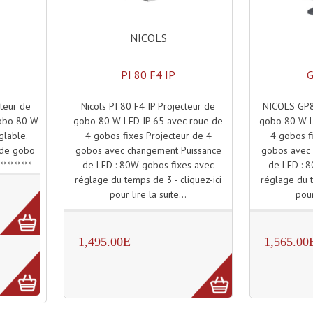
NICOLS
PI 80 F4 IP
G
Nicols PI 80 F4 IP Projecteur de
NICOLS GP80
cteur de
gobo 80 W LED IP 65 avec roue de
gobo 80 W L
gobo 80 W
4 gobos fixes Projecteur de 4
4 gobos fi
glable.
gobos avec changement Puissance
gobos avec 
r de gobo
de LED : 80W gobos fixes avec
de LED : 
*********
réglage du temps de 3 - cliquez-ici
réglage du t
pour lire la suite...
pour
1,495.00E
1,565.00