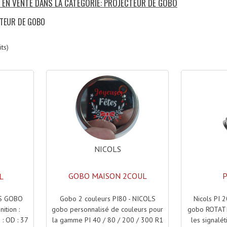
S EN VENTE DANS LA CATÉGORIE: PROJECTEUR DE GOBO
CTEUR DE GOBO
ts)
NICOLS
GOBO MAISON 2COUL
P
L
Gobo 2 couleurs PI80 - NICOLS
Nicols PI 2
S GOBO
gobo personnalisé de couleurs pour
gobo ROTATI
ition :
la gamme PI 40 / 80 / 200 / 300 R1
les signalé
: OD : 37