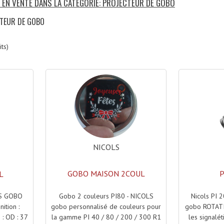
S EN VENTE DANS LA CATÉGORIE: PROJECTEUR DE GOBO
CTEUR DE GOBO
ts)
NICOLS
GOBO MAISON 2COUL
P
L
Gobo 2 couleurs PI80 - NICOLS
Nicols PI 2
S GOBO
gobo personnalisé de couleurs pour
gobo ROTATI
ition :
la gamme PI 40 / 80 / 200 / 300 R1
les signalé
: OD : 37