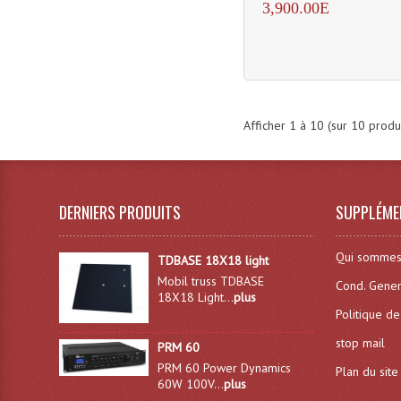
3,900.00E
Afficher
1
à
10
(sur
10
produi
DERNIERS PRODUITS
SUPPLÉME
Qui sommes
TDBASE 18X18 light
Mobil truss TDBASE
Cond. Gener
18X18 Light...
plus
Politique de
stop mail
PRM 60
PRM 60 Power Dynamics
Plan du site
60W 100V...
plus