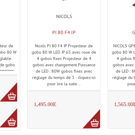
NICOLS
PI 80 F4 IP
G
Nicols PI 80 F4 IP Projecteur de
NICOLS GP80
cteur de
gobo 80 W LED IP 65 avec roue de
gobo 80 W L
gobo 80 W
4 gobos fixes Projecteur de 4
4 gobos fi
glable.
gobos avec changement Puissance
gobos avec 
r de gobo
de LED : 80W gobos fixes avec
de LED : 
*********
réglage du temps de 3 - cliquez-ici
réglage du t
pour lire la suite...
pour
1,495.00E
1,565.00