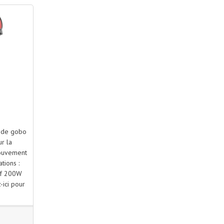
 de gobo
ur la
mouvement
tions :
if 200W
-ici pour