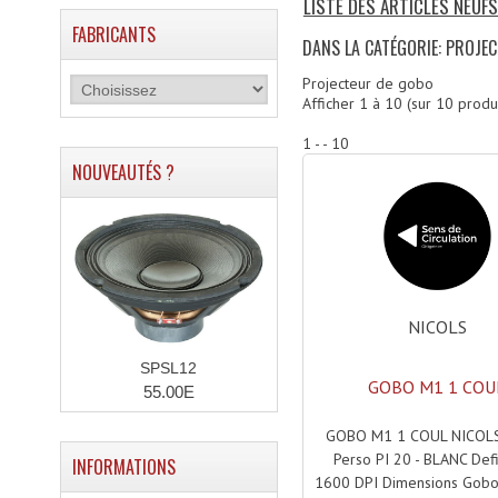
LISTE DES ARTICLES NEUF
FABRICANTS
DANS LA CATÉGORIE: PROJE
Projecteur de gobo
Afficher
1
à
10
(sur
10
produi
1 - - 10
NOUVEAUTÉS ?
NICOLS
SPSL12
GOBO M1 1 COU
55.00E
GOBO M1 1 COUL NICOL
Perso PI 20 - BLANC Defin
INFORMATIONS
1600 DPI Dimensions Gobo 