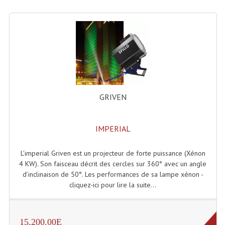
Lecteurs Cd À Plats
Lecteurs Cd À Plats Lecteur MP3
Lecteurs Double Cd Mixage Intégrée
Lecteurs Double Cd MP3
Lecteurs Lasers Simple Et Mp3 (rack 19")
GRIVEN
Minidisc
IMPERIAL
Digital Package Et Logiciel
L’imperial Griven est un projecteur de forte puissance (Xénon
Enregistreur Numérique
4 KW). Son faisceau décrit des cercles sur 360° avec un angle
d’inclinaison de 50°. Les performances de sa lampe xénon -
Platines Dvd Pour Dj
cliquez-ici pour lire la suite...
Platines Cassettes
Limiteur De Niveau Sonore
15,200.00E