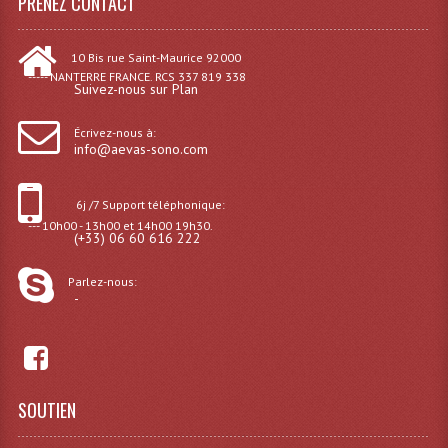
PRENEZ CONTACT
Projecteur Led Sur Batterie
Projecteurs À Leds D'extérieurs
10 Bis rue Saint-Maurice 92000
----- NANTERRE FRANCE. RCS 337 819 338
Projecteurs Barres De Leds
Suivez-nous sur Plan
Projecteurs Déco À Leds
Écrivez-nous à:
info@aevas-sono.com
Projecteurs Leds
6j /7 Support téléphonique:
Projecteurs Plafonniers Et Encastrés
--- 10h00 - 13h00 et 14h00 19h30.
(+33) 06 60 616 222
Projecteurs Théâtre Led
Parlez-nous:
Projecteurs Traditionnels
-
Projecteurs Cycliodes
Projecteurs Découpes
SOUTIEN
Projecteurs Par : 16 À 64 Et Autres