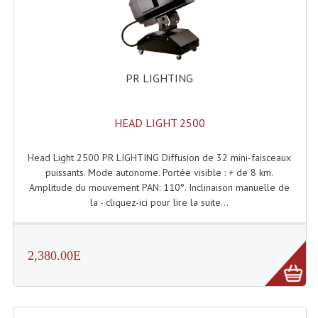
Enceintes Et Caissons Basses
Packs Sono
Enceintes Amplifiées Actives
PR LIGHTING
Enceintes, Système Amplifiés
HEAD LIGHT 2500
Enceintes Passives Sono
Retours De Scène
Head Light 2500 PR LIGHTING Diffusion de 32 mini-faisceaux
puissants. Mode autonome. Portée visible : + de 8 km.
Caisson De Basse Amplifié
Amplitude du mouvement PAN: 110°. Inclinaison manuelle de
la - cliquez-ici pour lire la suite...
Caissons De Basses
Enceinte Nomade Bluetooth
2,380.00E
Enceintes (Ecoutes De Studio)
Enceintes Autonomes Portables Amplifiées