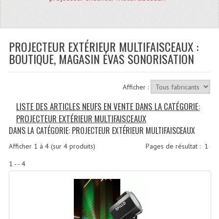
Quoi De Neuf?
Promotions
Plan Acces, Horaires.
PROJECTEUR EXTÉRIEUR MULTIFAISCEAUX :
BOUTIQUE, MAGASIN ÉVAS SONORISATION
Location De Matériel
Le Matériel D´occasion
Afficher :
Recherche Avancée
LISTE DES ARTICLES NEUFS EN VENTE DANS LA CATÉGORIE:
PROJECTEUR EXTÉRIEUR MULTIFAISCEAUX
Recevoir Nos Promotions
DANS LA CATÉGORIE: PROJECTEUR EXTÉRIEUR MULTIFAISCEAUX
Faire Votre Devis
Afficher
1
à
4
(sur
4
produits)
Pages de résultat :
1
CATÉGORIES
1 - - 4
Sonorisation
Accessoires Pieds Cellules Diamants