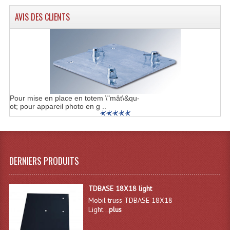
AVIS DES CLIENTS
Dispatches
Filtres Et Divers
Flexibles Lumineux Leds
Guirlandes Lumineuse
Pour mise en place en totem \"mât\&qu-
Gyrophares À Leds
ot; pour appareil photo en g ..
Lampes Ampoules
Ampoules - Tubes Lumière Noire Black Gun
DERNIERS PRODUITS
Lampes À Décharges
TDBASE 18X18 light
Lampes De Couleurs
Mobil truss TDBASE 18X18
Light...
plus
Lampes Dichroique
Lampes Halogenes Divers