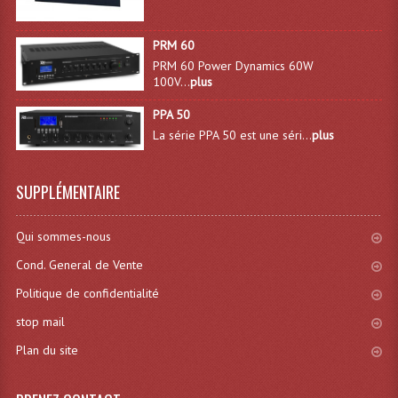
Lampes Leds
PRM 60
PRM 60 Power Dynamics 60W
Lampes PAR
100V...
plus
Lampes Théatre
PPA 50
La série PPA 50 est une séri...
plus
Les Packs Light
Lumières Noire
SUPPLÉMENTAIRE
Lyres
Qui sommes-nous
Panneaux, Piste Danse À Leds
Cond. General de Vente
Petit Effets Lumineux
Politique de confidentialité
stop mail
Projecteur De Gobo
Plan du site
Projecteur Extérieur Multifaisceaux