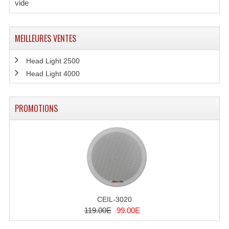
vide
Effets LASERS
MEILLEURES VENTES
Laser Multi-Points
Lasers (Effets Volumetriques)
Head Light 2500
Head Light 4000
Lasers D'extérieur Multi-Points
Effets Lumineux À Leds
PROMOTIONS
Effets Lumineux, Centre De Piste
Effets Lumineux, Effets Disco
Electronique Commande Light
Blocs De Puissance
CEIL-3020
Chenillards Modulateurs
119.00E
99.00E
Consoles Éclairage DMX