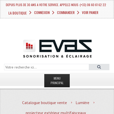
DEPUIS PLUS DE 30 ANS A VOTRE SERVICE. APPELEZ-NOUS :(+33) 06 60 61 62 22
CONNEXION
COMMANDER
VOIR PANIER
LA BOUTIQUE
MENU
PRINCIPAL
LA BOUTIQUE VENTE
Catalogue boutique vente
Lumière
MAGASIN
projecteur extérieur multifaisceaux