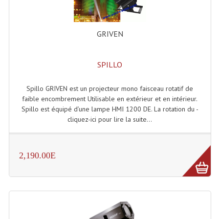
Accessoires Enceintes
Accessoires Micro, Pieds De Régie
GRIVEN
Cellule (s)
SPILLO
Diamants
Pieds D'enceintes
Spillo GRIVEN est un projecteur mono faisceau rotatif de
faible encombrement Utilisable en extérieur et en intérieur.
Selecteurs Audio Vidéo
Spillo est équipé d’une lampe HMI 1200 DE. La rotation du -
cliquez-ici pour lire la suite...
Amplificateurs
Amplificateurs Multi-Canaux
2,190.00E
Casques Stéréo
Compresseurs , Limiteurs , Noise Gate
Egaliseur Egaliseurs