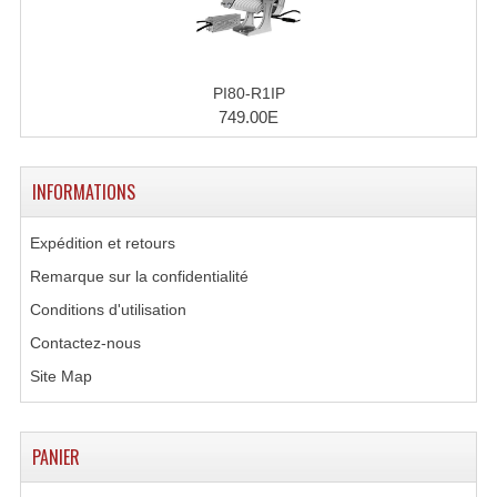
Système Sans Fil In-Ear Monitoring
Table Mixages Et Contrôleurs & Consoles
PI80-R1IP
749.00E
Tables De Mixage DJ
Controleurs DJ USB / MP3
INFORMATIONS
Consoles Sono Et Studio
Expédition et retours
Consoles Numériques
Remarque sur la confidentialité
Consoles Amplifiées
Conditions d'utilisation
Contactez-nous
Lumière
Site Map
Boules À Facettes
Changeurs De Couleurs
PANIER
Déco Light