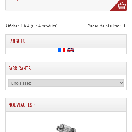
Microphones Scène Et Studio
Microphones Filaires
Afficher
1
à
4
(sur
4
produits)
Pages de résultat :
1
Micro Sans Fil HF VHF 200MHZ
LANGUES
Micro Sans Fil HF UHF 800MHZ
Micros De Studio
FABRICANTS
Microphones De Surface
Multi-Effets, Reverbes Etc...
Peripheriques Traitements Et Accessoires
NOUVEAUTÉS ?
Portes Voix Mégaphones
Pupitre Pour Discours
Samplers, Échantillonneurs