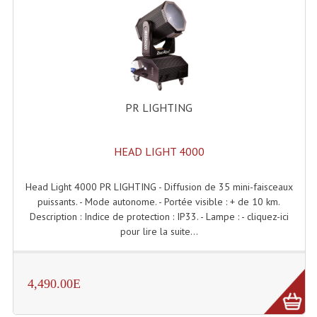
Enceintes Hifi
Enceintes Monitoring
Filtres Actifs, Correcteurs
Haut-Parleurs Moteurs Tweeters Filtres
PR LIGHTING
Haut Parleurs Sono
HEAD LIGHT 4000
Filtres Passifs
Haut-Parleurs Amplis Guitare
Head Light 4000 PR LIGHTING - Diffusion de 35 mini-faisceaux
puissants. - Mode autonome. - Portée visible : + de 10 km.
Moteurs Pavillons Pour Enceinte
Description : Indice de protection : IP33. - Lampe : - cliquez-ici
pour lire la suite...
Tweeters Pour Enceintes
Lecteurs Audio & Sources
4,490.00E
Platines Disque Vinyles