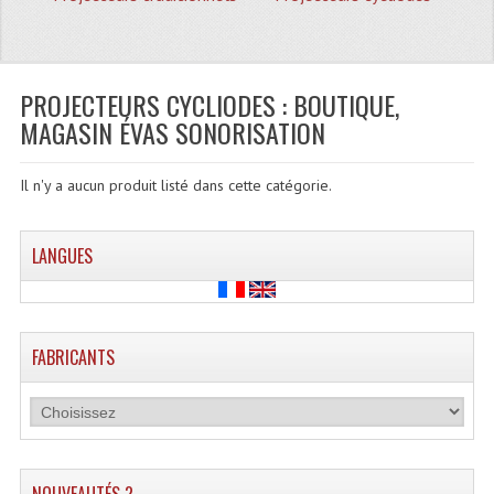
Quoi De Neuf?
Promotions
Plan Acces, Horaires.
PROJECTEURS CYCLIODES : BOUTIQUE,
MAGASIN ÉVAS SONORISATION
Location De Matériel
Le Matériel D´occasion
Il n'y a aucun produit listé dans cette catégorie.
Recherche Avancée
LANGUES
Recevoir Nos Promotions
Faire Votre Devis
FABRICANTS
CATÉGORIES
Sonorisation
Accessoires Pieds Cellules Diamants