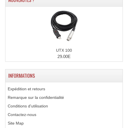
NOUVEAUTÉS ?
Accessoires Enceintes
Accessoires Micro, Pieds De Régie
Cellule (s)
Diamants
Pieds D'enceintes
UTX 100
29.00E
Selecteurs Audio Vidéo
Amplificateurs
INFORMATIONS
Amplificateurs Multi-Canaux
Expédition et retours
Casques Stéréo
Remarque sur la confidentialité
Conditions d'utilisation
Compresseurs , Limiteurs , Noise Gate
Contactez-nous
Egaliseur Egaliseurs
Site Map