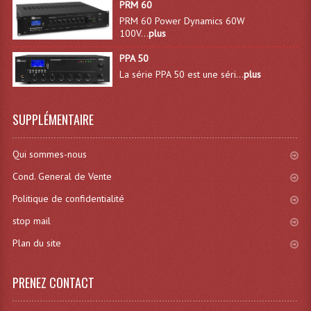
PRM 60
Lecteurs Cd À Plats
PRM 60 Power Dynamics 60W
100V...
plus
Lecteurs Cd À Plats Lecteur MP3
PPA 50
Lecteurs Double Cd Mixage Intégrée
La série PPA 50 est une séri...
plus
Lecteurs Double Cd MP3
SUPPLÉMENTAIRE
Lecteurs Lasers Simple Et Mp3 (rack 19")
Qui sommes-nous
Minidisc
Cond. General de Vente
Digital Package Et Logiciel
Politique de confidentialité
Enregistreur Numérique
stop mail
Platines Dvd Pour Dj
Plan du site
Platines Cassettes
PRENEZ CONTACT
Limiteur De Niveau Sonore