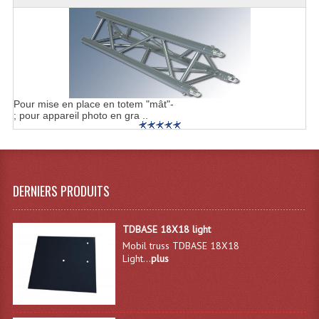
Enceintes Hifi
Enceintes Monitoring
Filtres Actifs, Correcteurs
Haut-Parleurs Moteurs Tweeters Filtres
Pour mise en place en totem "mât"-
; pour appareil photo en gra ..
Haut Parleurs Sono
Filtres Passifs
Haut-Parleurs Amplis Guitare
DERNIERS PRODUITS
Moteurs Pavillons Pour Enceinte
TDBASE 18X18 light
Tweeters Pour Enceintes
Mobil truss TDBASE 18X18
Light...
plus
Lecteurs Audio & Sources
Platines Disque Vinyles