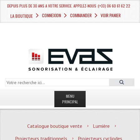
DEPUIS PLUS DE 30 ANS A VOTRE SERVICE. APPELEZ-NOUS :(+33) 06 60 61 62 22
CONNEXION
COMMANDER
VOIR PANIER
LA BOUTIQUE
MENU
PRINCIPAL
LA BOUTIQUE VENTE
Catalogue boutique vente
Lumière
MAGASIN
Projecteurs traditionnels
Projecteurs cycliodes