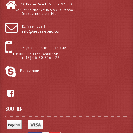
10 Bis rue Saint-Maurice 92000
Microphones Scène Et Studio
----- NANTERRE FRANCE. RCS 337 819 338
Suivez-nous sur Plan
Microphones Filaires
Écrivez-nous à:
info@aevas-sono.com
Micro Sans Fil HF VHF 200MHZ
Micro Sans Fil HF UHF 800MHZ
6j /7 Support téléphonique:
--- 10h00 - 13h00 et 14h00 19h30.
Micros De Studio
(+33) 06 60 616 222
Microphones De Surface
Parlez-nous:
-
Multi-Effets, Reverbes Etc...
Peripheriques Traitements Et Accessoires
Portes Voix Mégaphones
SOUTIEN
Pupitre Pour Discours
Samplers, Échantillonneurs