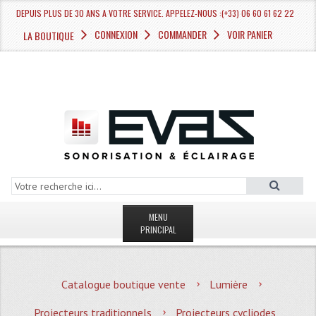
DEPUIS PLUS DE 30 ANS A VOTRE SERVICE. APPELEZ-NOUS :(+33) 06 60 61 62 22
CONNEXION
COMMANDER
VOIR PANIER
LA BOUTIQUE
MENU
PRINCIPAL
LA BOUTIQUE VENTE
Catalogue boutique vente
Lumière
MAGASIN
Projecteurs traditionnels
Projecteurs cycliodes