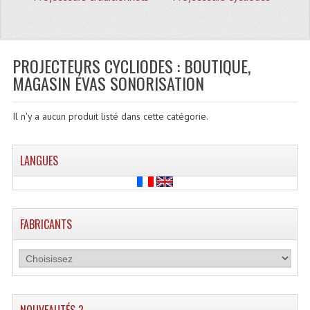
Quoi De Neuf?
Promotions
Plan Acces, Horaires.
PROJECTEURS CYCLIODES : BOUTIQUE,
MAGASIN ÉVAS SONORISATION
Location De Matériel
Le Matériel D´occasion
Il n'y a aucun produit listé dans cette catégorie.
Recherche Avancée
LANGUES
Recevoir Nos Promotions
Faire Votre Devis
FABRICANTS
CATÉGORIES
Sonorisation
Accessoires Pieds Cellules Diamants