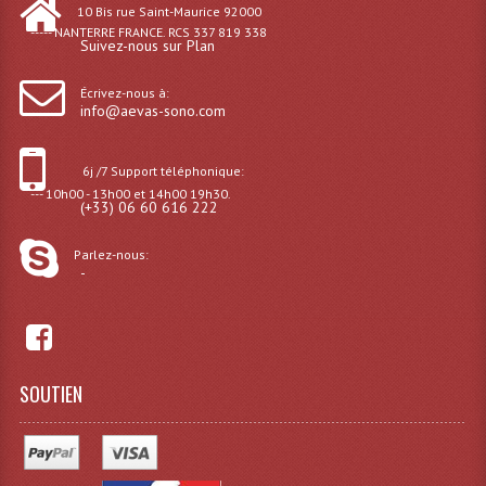
10 Bis rue Saint-Maurice 92000
Microphones Scène Et Studio
----- NANTERRE FRANCE. RCS 337 819 338
Suivez-nous sur Plan
Microphones Filaires
Écrivez-nous à:
info@aevas-sono.com
Micro Sans Fil HF VHF 200MHZ
Micro Sans Fil HF UHF 800MHZ
6j /7 Support téléphonique:
--- 10h00 - 13h00 et 14h00 19h30.
Micros De Studio
(+33) 06 60 616 222
Microphones De Surface
Parlez-nous:
-
Multi-Effets, Reverbes Etc...
Peripheriques Traitements Et Accessoires
Portes Voix Mégaphones
SOUTIEN
Pupitre Pour Discours
Samplers, Échantillonneurs