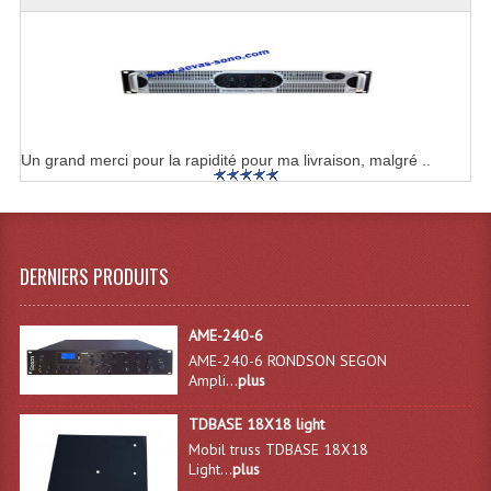
Enceintes Hifi
Enceintes Monitoring
Filtres Actifs, Correcteurs
Haut-Parleurs Moteurs Tweeters Filtres
Un grand merci pour la rapidité pour ma livraison, malgré ..
Haut Parleurs Sono
Filtres Passifs
DERNIERS PRODUITS
Haut-Parleurs Amplis Guitare
Moteurs Pavillons Pour Enceinte
AME-240-6
AME-240-6 RONDSON SEGON
Tweeters Pour Enceintes
Ampli...
plus
Lecteurs Audio & Sources
TDBASE 18X18 light
Mobil truss TDBASE 18X18
Light...
plus
Platines Disque Vinyles