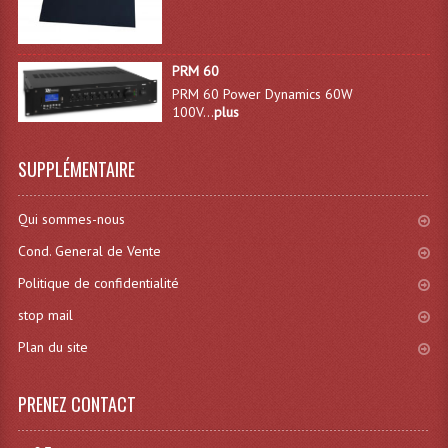
Lecteurs Cd À Plats
Lecteurs Cd À Plats Lecteur MP3
PRM 60
PRM 60 Power Dynamics 60W
Lecteurs Double Cd Mixage Intégrée
100V...
plus
Lecteurs Double Cd MP3
SUPPLÉMENTAIRE
Lecteurs Lasers Simple Et Mp3 (rack 19")
Qui sommes-nous
Minidisc
Cond. General de Vente
Digital Package Et Logiciel
Politique de confidentialité
Enregistreur Numérique
stop mail
Plan du site
Platines Dvd Pour Dj
Platines Cassettes
PRENEZ CONTACT
Limiteur De Niveau Sonore