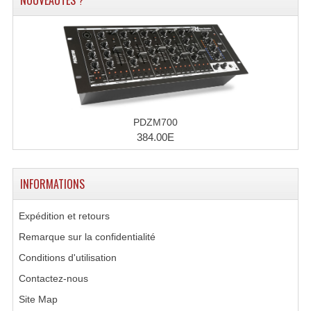
NOUVEAUTÉS ?
Accessoires Enceintes
Accessoires Micro, Pieds De Régie
Cellule (s)
Diamants
Pieds D'enceintes
PDZM700
384.00E
Selecteurs Audio Vidéo
Amplificateurs
INFORMATIONS
Amplificateurs Multi-Canaux
Expédition et retours
Casques Stéréo
Remarque sur la confidentialité
Conditions d'utilisation
Compresseurs , Limiteurs , Noise Gate
Contactez-nous
Egaliseur Egaliseurs
Site Map