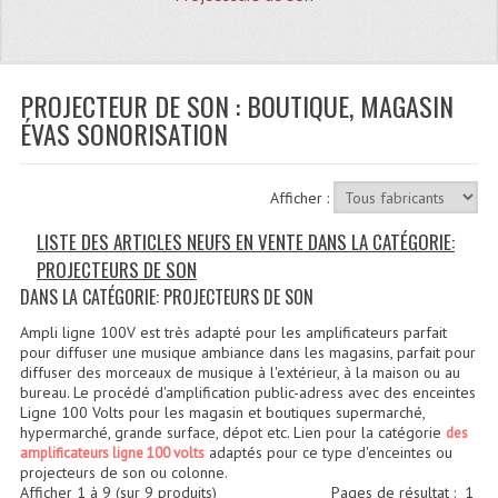
Quoi De Neuf?
Promotions
Plan Acces, Horaires.
PROJECTEUR DE SON : BOUTIQUE, MAGASIN
ÉVAS SONORISATION
Location De Matériel
Le Matériel D´occasion
Afficher :
Recherche Avancée
LISTE DES ARTICLES NEUFS EN VENTE DANS LA CATÉGORIE:
PROJECTEURS DE SON
Recevoir Nos Promotions
DANS LA CATÉGORIE: PROJECTEURS DE SON
Faire Votre Devis
Ampli ligne 100V est très adapté pour les amplificateurs parfait
pour diffuser une musique ambiance dans les magasins, parfait pour
CATÉGORIES
diffuser des morceaux de musique à l'extérieur, à la maison ou au
bureau. Le procédé d'amplification public-adress avec des enceintes
Ligne 100 Volts pour les magasin et boutiques supermarché,
Sonorisation
hypermarché, grande surface, dépot etc. Lien pour la catégorie
des
adaptés pour ce type d'enceintes ou
amplificateurs ligne 100 volts
Accessoires Pieds Cellules Diamants
projecteurs de son ou colonne.
Afficher
1
à
9
(sur
9
produits)
Pages de résultat :
1