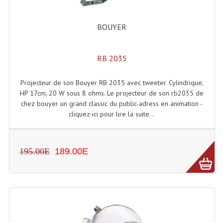
Lampes Leds
BOUYER
Lampes PAR
RB 2035
Lampes Théatre
Les Packs Light
Projecteur de son Bouyer RB 2035 avec tweeter. Cylindrique,
HP 17cm, 20 W sous 8 ohms. Le projecteur de son rb2035 de
Lumières Noire
chez bouyer un grand classic du public-adress en animation -
cliquez-ici pour lire la suite...
Lyres
Panneaux, Piste Danse À Leds
195.00E
189.00E
Petit Effets Lumineux
Projecteur De Gobo
Projecteur Extérieur Multifaisceaux