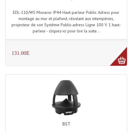
Système Sans Fil In-Ear Monitoring
EDL-110/WS Monacor IP44 Haut-parleur Public Adress pour
montage au mur et plafond, résistant aux intempéries,
Table Mixages Et Contrôleurs & Consoles
projecteur de son Système Public-adress Ligne 100 V. 1 haut-
parleur - cliquez-ici pour lire la suite...
Tables De Mixage DJ
Controleurs DJ USB / MP3
131.00E
Consoles Sono Et Studio
Consoles Numériques
Consoles Amplifiées
Lumière
Boules À Facettes
Changeurs De Couleurs
BST
Déco Light