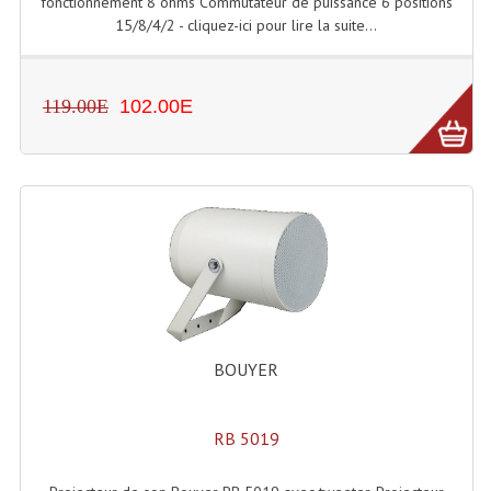
fonctionnement 8 ohms Commutateur de puissance 6 positions
Lecteurs Cd À Plats
15/8/4/2 - cliquez-ici pour lire la suite...
Lecteurs Cd À Plats Lecteur MP3
119.00E
102.00E
Lecteurs Double Cd Mixage Intégrée
Lecteurs Double Cd MP3
Lecteurs Lasers Simple Et Mp3 (rack 19")
Minidisc
Digital Package Et Logiciel
Enregistreur Numérique
BOUYER
Platines Dvd Pour Dj
Platines Cassettes
RB 5019
Limiteur De Niveau Sonore