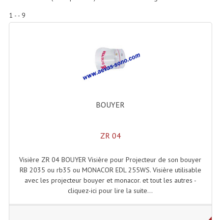
Accessoires Enceintes
1 - - 9
Accessoires Micro, Pieds De Régie
Cellule (s)
Diamants
Pieds D'enceintes
BOUYER
Selecteurs Audio Vidéo
Amplificateurs
ZR 04
Amplificateurs Multi-Canaux
Visière ZR 04 BOUYER Visière pour Projecteur de son bouyer
Casques Stéréo
RB 2035 ou rb35 ou MONACOR EDL 255WS. Visière utilisable
avec les projecteur bouyer et monacor. et tout les autres -
Compresseurs , Limiteurs , Noise Gate
cliquez-ici pour lire la suite...
Egaliseur Egaliseurs