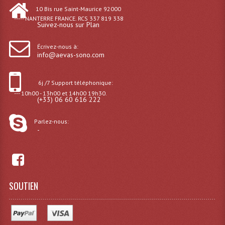
10 Bis rue Saint-Maurice 92000
Grill Auto-Porté
----- NANTERRE FRANCE. RCS 337 819 338
Suivez-nous sur Plan
Monotubes Et Angles 50mm
Écrivez-nous à:
info@aevas-sono.com
Pendrillon Et Ossature
Pieds De Levage
6j /7 Support téléphonique:
--- 10h00 - 13h00 et 14h00 19h30.
Ponts - Portiques
(+33) 06 60 616 222
Praticable Et Accessoires
Parlez-nous:
-
Structure Echelle 290 Asd
Structure Et Angles Quatro Deco
Structures
SOUTIEN
Structures Carrées
Structures, Angles Sd150