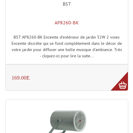
BST
Dispatches
AP8260-BK
Filtres Et Divers
Flexibles Lumineux Leds
BST AP8260-BK Enceinte d'extérieur de jardin 32W 2 voies
Enceinte discrète qui se fond complètement dans le décor de
Guirlandes Lumineuse
votre jardin pour diffuser une belle musique d'ambiance. Très
- cliquez-ici pour lire la suite...
Gyrophares À Leds
Lampes Ampoules
169.00E
Ampoules - Tubes Lumière Noire Black Gun
Lampes À Décharges
Lampes De Couleurs
Lampes Dichroique
Lampes Halogenes Divers