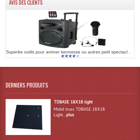
AVIS DES CLIENTS
Système Boucle Magnétique
Structures, Pieds, Ponts...
Angle AG20 Structure Contest
Angle AG29 Structure Contest
Superbe outils pour animer kermesse ou autres petit spectacl ..
Angle DECO22Q Structure Contest
Angle DECOTRI Structure Contest
Angle DUO Structure Contest
DERNIERS PRODUITS
Angles Structure ASD SX290
TDBASE 18X18 light
Mobil truss TDBASE 18X18
Angles Structure ASD SZ 290
Light...
plus
Angles Structure Duo290
Angles Structure QUATRO290