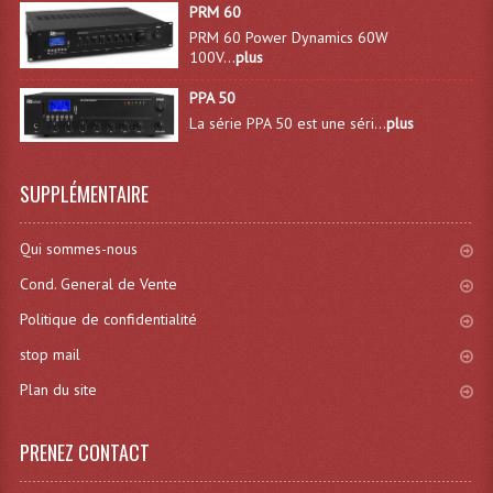
PRM 60
Angles Structure SC150
PRM 60 Power Dynamics 60W
100V...
plus
Angles Structure SD250
PPA 50
Angles Structure TRIO290
La série PPA 50 est une séri...
plus
Angles Structure Triodéco
SUPPLÉMENTAIRE
Angles Trio Steel Acier
Qui sommes-nous
Cercle Monotube
Cond. General de Vente
Cercle Struct Carrée 290
Politique de confidentialité
Cercle Struct SCC Carre
stop mail
Cercle Struct Triangulaire290
Plan du site
Crochets Et Accessoires
PRENEZ CONTACT
Embases Pour Structure