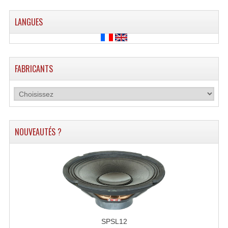
Projecteurs Poursuite
LANGUES
Projecteurs Théatre: Plan Convexe Fresnel
Rampe De Spots
Scanners
FABRICANTS
Stroboscopes
Câbles, Connectiques.
Câblage Electrique
NOUVEAUTÉS ?
Câble Rallonge DMX512 MIDI
Câbles Module, Cables Audio
Câble Multi-Paires Audio
Câbles Enceintes
SPSL12