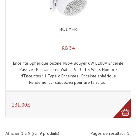
Projecteur Led Sur Batterie
Projecteurs À Leds D'extérieurs
Projecteurs Barres De Leds
BOUYER
Projecteurs Déco À Leds
RB 34
Projecteurs Leds
Enceinte Sphérique bicône RB34 Bouyer 6W L100V Enceinte
Projecteurs Plafonniers Et Encastrés
Passive : Puissance en Watts : 6 - 3- 1.5 Watts Nombre
d'Enceintes : 1 Type d'Enceintes : Enceinte sphérique
Projecteurs Théâtre Led
Rendement : - cliquez-ici pour lire la suite...
Projecteurs Traditionnels
Projecteurs Cycliodes
231.00E
Projecteurs Découpes
Projecteurs Par : 16 À 64 Et Autres
Afficher
1
à
9
(sur
9
produits)
Pages de résultat :
1