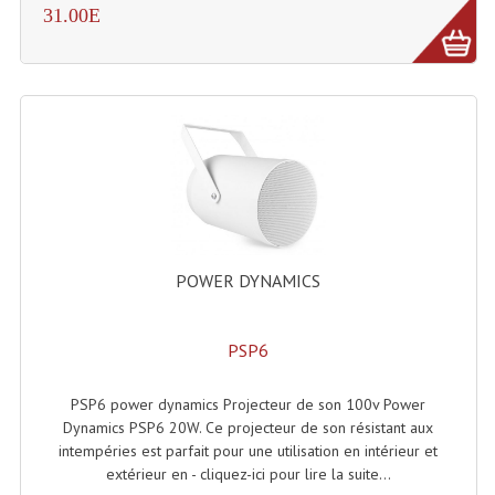
Enceintes Et Caissons Basses
31.00E
Packs Sono
Enceintes Amplifiées Actives
Enceintes, Système Amplifiés
Enceintes Passives Sono
Retours De Scène
POWER DYNAMICS
Caisson De Basse Amplifié
Caissons De Basses
PSP6
Enceinte Nomade Bluetooth
PSP6 power dynamics Projecteur de son 100v Power
Enceintes (Ecoutes De Studio)
Dynamics PSP6 20W. Ce projecteur de son résistant aux
intempéries est parfait pour une utilisation en intérieur et
Enceintes Autonomes Portables Amplifiées
extérieur en - cliquez-ici pour lire la suite...