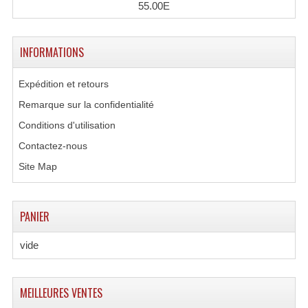
55.00E
Connectiques, Prises Etc...
Adaptateurs Audio
INFORMATIONS
Divers Bricolage
Expédition et retours
Divers Bricolage
Remarque sur la confidentialité
Haut-Parleurs Origine Sav
Conditions d'utilisation
Contactez-nous
Membrannes De Haut Parleurs
Site Map
Pieces Détachées Sav
Public-Adress
PANIER
Accessoires Public-Adress L100V
vide
Amplificateurs (L 100v)
MEILLEURES VENTES
Enceintes Encastrables Ligne 100V 4-8 Ohm