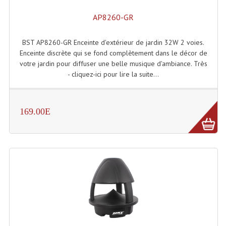
Effets LASERS
AP8260-GR
Laser Multi-Points
BST AP8260-GR Enceinte d'extérieur de jardin 32W 2 voies.
Enceinte discrète qui se fond complètement dans le décor de
Lasers (Effets Volumetriques)
votre jardin pour diffuser une belle musique d'ambiance. Très
- cliquez-ici pour lire la suite...
Lasers D'extérieur Multi-Points
Effets Lumineux À Leds
169.00E
Effets Lumineux, Centre De Piste
Effets Lumineux, Effets Disco
Electronique Commande Light
Blocs De Puissance
Chenillards Modulateurs
Consoles Éclairage DMX