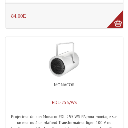
Enceintes Hifi
84.00E
Enceintes Monitoring
Filtres Actifs, Correcteurs
Haut-Parleurs Moteurs Tweeters Filtres
Haut Parleurs Sono
Filtres Passifs
Haut-Parleurs Amplis Guitare
MONACOR
Moteurs Pavillons Pour Enceinte
Tweeters Pour Enceintes
EDL-255/WS
Lecteurs Audio & Sources
Projecteur de son Monacor EDL-255 WS PA pour montage sur
Platines Disque Vinyles
un mur ou à un plafond Transformateur ligne 100 V ou