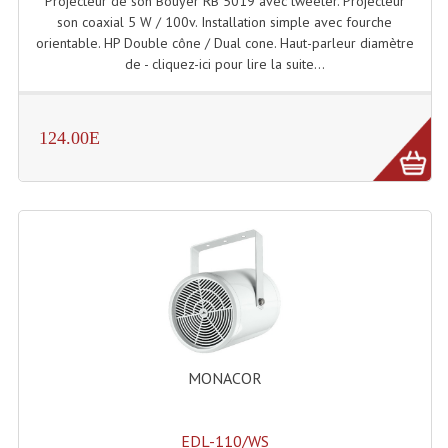
Projecteur de son Bouyer RB 5019 avec tweeter. Projecteur
son coaxial 5 W / 100v. Installation simple avec fourche
Microphones Scène Et Studio
orientable. HP Double cône / Dual cone. Haut-parleur diamètre
de - cliquez-ici pour lire la suite...
Microphones Filaires
Micro Sans Fil HF VHF 200MHZ
124.00E
Micro Sans Fil HF UHF 800MHZ
Micros De Studio
Microphones De Surface
Multi-Effets, Reverbes Etc...
Peripheriques Traitements Et Accessoires
Portes Voix Mégaphones
MONACOR
Pupitre Pour Discours
Samplers, Échantillonneurs
EDL-110/WS