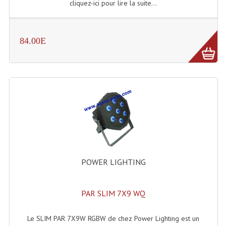
cliquez-ici pour lire la suite...
Machines À Brouillard
84.00E
Lanceur De Flammes Et Cartouche De Gaz
Machine À Etincelles Froides
Machines & Canon À Confettis
Machines À Bulles
Machines À Effet Brouillard
Machines À Fumée Lourde
POWER LIGHTING
Machines À Mousse, Neige, Liquides
Liquide À Brouillard
PAR SLIM 7X9 WQ
Liquide À Bulles
Le SLIM PAR 7X9W RGBW de chez Power Lighting est un
Liquide À Neige