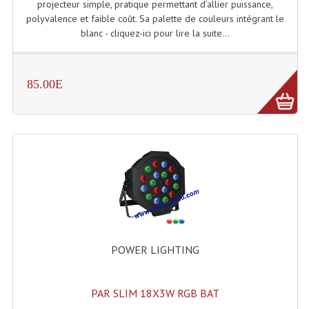
projecteur simple, pratique permettant d'allier puissance,
polyvalence et faible coût. Sa palette de couleurs intégrant le
Liquides À Fumée
blanc - cliquez-ici pour lire la suite...
Liquides À Mousse
85.00E
Nos Occasions Et Stock B
Les Occasions
Notre Stock B
Karaoké Materiel Lecteur Etc...
Matériel Karaoké
Disque DVD
POWER LIGHTING
Disque LD (30 Cm.)
TARIF ET CATALOGUE DE LOCATION
PAR SLIM 18X3W RGB BAT