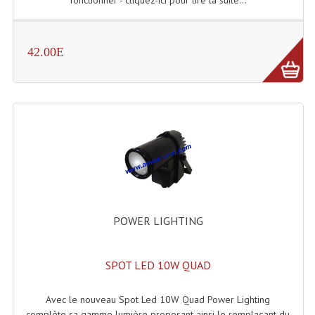
Effets LASERS
42.00E
Laser Multi-Points
Lasers (Effets Volumetriques)
Lasers D'extérieur Multi-Points
Effets Lumineux À Leds
Effets Lumineux, Centre De Piste
Effets Lumineux, Effets Disco
POWER LIGHTING
Electronique Commande Light
Blocs De Puissance
SPOT LED 10W QUAD
Chenillards Modulateurs
Avec le nouveau Spot Led 10W Quad Power Lighting
Consoles Éclairage DMX
complète sa gamme lumière proposant ainsi le remplaçant du