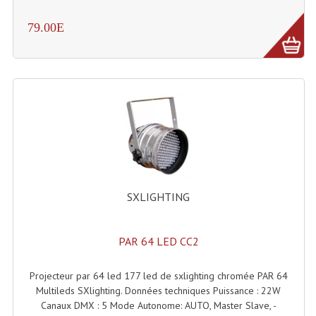
Rack 19" PRO Betonex
79.00E
Rack 19" Standard Betonex
Sac Trolley De Transport
Sacs & Housses De Transport
Valises Pour Clavier
Rack 19 Pouces Multiplis
SXLIGHTING
Accessoires Flight-Case Coins Roulettes
Rack 19" STYLE VSR (capot En L)
PAR 64 LED CC2
Machines À Effets Fumées, Mousses, Liquid
Projecteur par 64 led 177 led de sxlighting chromée PAR 64
Machines À Fumées
Multileds SXlighting. Données techniques Puissance : 22W
Canaux DMX : 5 Mode Autonome: AUTO, Master Slave, -
Effets Projection Et Jet De CO2