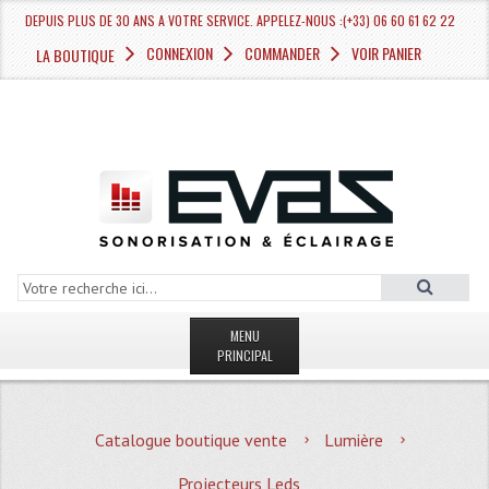
DEPUIS PLUS DE 30 ANS A VOTRE SERVICE. APPELEZ-NOUS :(+33) 06 60 61 62 22
CONNEXION
COMMANDER
VOIR PANIER
LA BOUTIQUE
MENU
PRINCIPAL
LA BOUTIQUE VENTE
Catalogue boutique vente
Lumière
MAGASIN
Projecteurs Leds