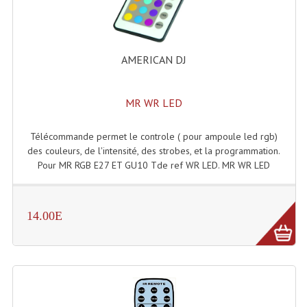
Accessoires Enceintes
Accessoires Micro, Pieds De Régie
AMERICAN DJ
Cellule (s)
Diamants
MR WR LED
Pieds D'enceintes
Télécommande permet le controle ( pour ampoule led rgb)
Selecteurs Audio Vidéo
des couleurs, de l'intensité, des strobes, et la programmation.
Pour MR RGB E27 ET GU10 Tde ref WR LED. MR WR LED
Amplificateurs
Amplificateurs Multi-Canaux
14.00E
Casques Stéréo
Compresseurs , Limiteurs , Noise Gate
Egaliseur Egaliseurs