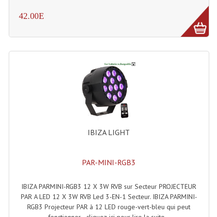
Système Sans Fil In-Ear Monitoring
42.00E
Table Mixages Et Contrôleurs & Consoles
Tables De Mixage DJ
Controleurs DJ USB / MP3
Consoles Sono Et Studio
Consoles Numériques
IBIZA LIGHT
Consoles Amplifiées
Lumière
PAR-MINI-RGB3
Boules À Facettes
IBIZA PARMINI-RGB3 12 X 3W RVB sur Secteur PROJECTEUR
Changeurs De Couleurs
PAR A LED 12 X 3W RVB Led 3-EN-1 Secteur. IBIZA PARMINI-
RGB3 Projecteur PAR à 12 LED rouge-vert-bleu qui peut
Déco Light
fonctionner - cliquez-ici pour lire la suite...