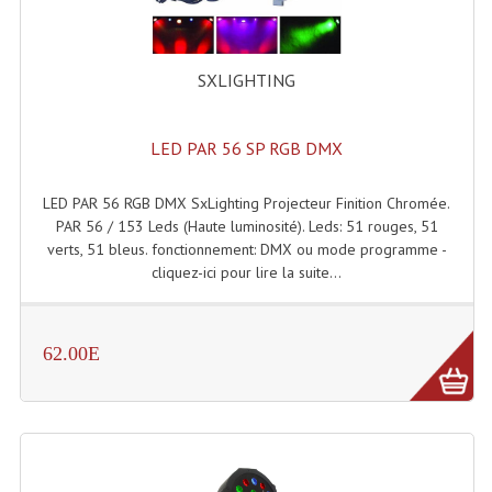
Enceintes Murales (Ligne 100V 16 - 8 Ohm)
Hp À Chambre De Compression
SXLIGHTING
Lecteurs Mp3 Et CDs Sources
LED PAR 56 SP RGB DMX
Microphone PA & Micro Pupitre
Projecteurs De Son
LED PAR 56 RGB DMX SxLighting Projecteur Finition Chromée.
PAR 56 / 153 Leds (Haute luminosité). Leds: 51 rouges, 51
Sono: Conférences Securité Visite Guidée
verts, 51 bleus. fonctionnement: DMX ou mode programme -
cliquez-ici pour lire la suite...
Système D'audio Guide
Système D'interprétation Simultanée
62.00E
Système De Conférence
Système Visite Guidée
Sonorisation Securité EN-54