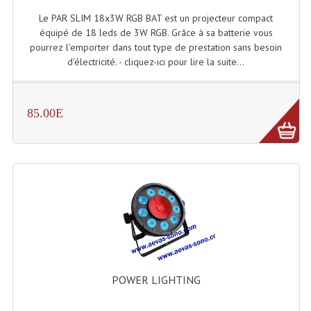
LISTE DU MATERIEL D'OCCASION
Le PAR SLIM 18x3W RGB BAT est un projecteur compact
PLAN ACCES, LES HORAIRES
équipé de 18 leds de 3W RGB. Grâce à sa batterie vous
pourrez l'emporter dans tout type de prestation sans besoin
CRÉER UN COMPTE
d'électricité. - cliquez-ici pour lire la suite...
85.00E
POWER LIGHTING