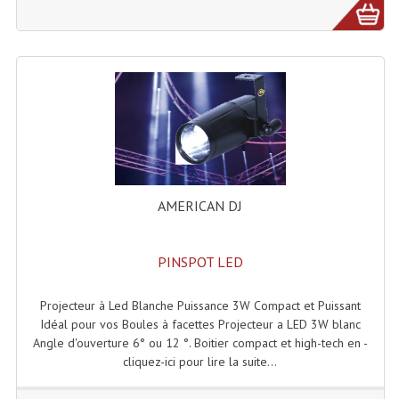
Microphones Scène Et Studio
Microphones Filaires
Micro Sans Fil HF VHF 200MHZ
Micro Sans Fil HF UHF 800MHZ
Micros De Studio
Microphones De Surface
AMERICAN DJ
Multi-Effets, Reverbes Etc...
PINSPOT LED
Peripheriques Traitements Et Accessoires
Projecteur à Led Blanche Puissance 3W Compact et Puissant
Portes Voix Mégaphones
Idéal pour vos Boules à facettes Projecteur a LED 3W blanc
Angle d'ouverture 6° ou 12 °. Boitier compact et high-tech en -
Pupitre Pour Discours
cliquez-ici pour lire la suite...
Samplers, Échantillonneurs