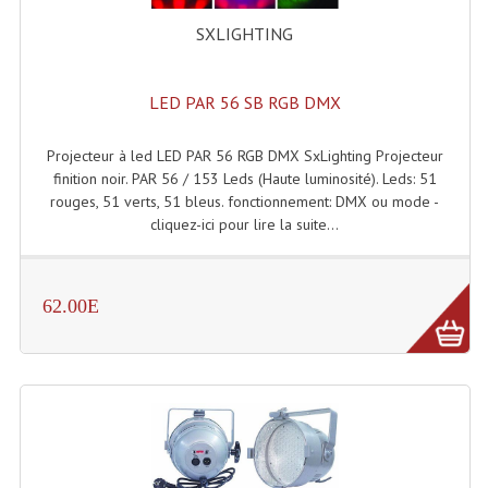
Connectiques, Prises Etc...
SXLIGHTING
Adaptateurs Audio
LED PAR 56 SB RGB DMX
Divers Bricolage
Divers Bricolage
Projecteur à led LED PAR 56 RGB DMX SxLighting Projecteur
finition noir. PAR 56 / 153 Leds (Haute luminosité). Leds: 51
Haut-Parleurs Origine Sav
rouges, 51 verts, 51 bleus. fonctionnement: DMX ou mode -
cliquez-ici pour lire la suite...
Membrannes De Haut Parleurs
Pieces Détachées Sav
62.00E
Public-Adress
Accessoires Public-Adress L100V
Amplificateurs (L 100v)
Enceintes Encastrables Ligne 100V 4-8 Ohm