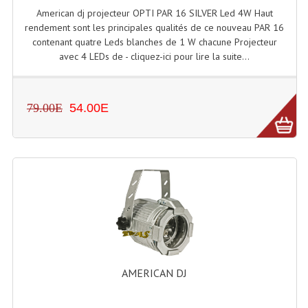
American dj projecteur OPTI PAR 16 SILVER Led 4W Haut
rendement sont les principales qualités de ce nouveau PAR 16
Lampes Leds
contenant quatre Leds blanches de 1 W chacune Projecteur
avec 4 LEDs de - cliquez-ici pour lire la suite...
Lampes PAR
Lampes Théatre
79.00E
54.00E
Les Packs Light
Lumières Noire
Lyres
Panneaux, Piste Danse À Leds
Petit Effets Lumineux
Projecteur De Gobo
AMERICAN DJ
Projecteur Extérieur Multifaisceaux