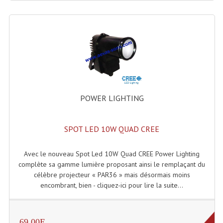
Grill Auto-Porté
Monotubes Et Angles 50mm
Pendrillon Et Ossature
Pieds De Levage
Ponts - Portiques
POWER LIGHTING
Praticable Et Accessoires
SPOT LED 10W QUAD CREE
Structure Echelle 290 Asd
Avec le nouveau Spot Led 10W Quad CREE Power Lighting
Structure Et Angles Quatro Deco
complète sa gamme lumière proposant ainsi le remplaçant du
célèbre projecteur « PAR36 » mais désormais moins
Structures
encombrant, bien - cliquez-ici pour lire la suite...
Structures Carrées
Structures, Angles Sd150
69.00E