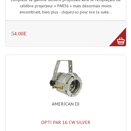
célèbre projecteur « PAR36 » mais désormais moins
Dispatches
encombrant, bien plus - cliquez-ici pour lire la suite...
Filtres Et Divers
54.00E
Flexibles Lumineux Leds
Guirlandes Lumineuse
Gyrophares À Leds
Lampes Ampoules
Ampoules - Tubes Lumière Noire Black Gun
Lampes À Décharges
AMERICAN DJ
Lampes De Couleurs
Lampes Dichroique
OPTI PAR 16 CW SILVER
Lampes Halogenes Divers