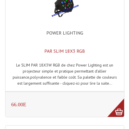
Système Boucle Magnétique
Structures, Pieds, Ponts...
Angle AG20 Structure Contest
POWER LIGHTING
Angle AG29 Structure Contest
PAR SLIM 18X3 RGB
Angle DECO22Q Structure Contest
Le SLIM PAR 18X3W RGB de chez Power Lighting est un
Angle DECOTRI Structure Contest
projecteur simple et pratique permettant d'allier
puissance,polyvalence et faible coût. Sa palette de couleurs
Angle DUO Structure Contest
est largement suffisante - cliquez-ici pour lire la suite...
Angles Structure ASD SX290
Angles Structure ASD SZ 290
66.00E
Angles Structure Duo290
Angles Structure QUATRO290