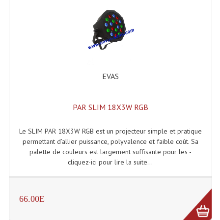
Angles Structure SC150
Angles Structure SD250
Angles Structure TRIO290
Angles Structure Triodéco
EVAS
Angles Trio Steel Acier
PAR SLIM 18X3W RGB
Cercle Monotube
Le SLIM PAR 18X3W RGB est un projecteur simple et pratique
Cercle Struct Carrée 290
permettant d’allier puissance, polyvalence et faible coût. Sa
palette de couleurs est largement suffisante pour les -
Cercle Struct SCC Carre
cliquez-ici pour lire la suite...
Cercle Struct Triangulaire290
Crochets Et Accessoires
66.00E
Embases Pour Structure