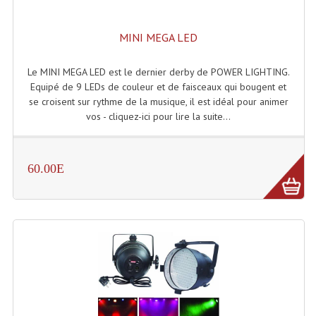
Projecteurs Poursuite
Projecteurs Théatre: Plan Convexe Fresnel
MINI MEGA LED
Rampe De Spots
Le MINI MEGA LED est le dernier derby de POWER LIGHTING.
Equipé de 9 LEDs de couleur et de faisceaux qui bougent et
Scanners
se croisent sur rythme de la musique, il est idéal pour animer
vos - cliquez-ici pour lire la suite...
Stroboscopes
Câbles, Connectiques.
60.00E
Câblage Electrique
Câble Rallonge DMX512 MIDI
Câbles Module, Cables Audio
Câble Multi-Paires Audio
Câbles Enceintes