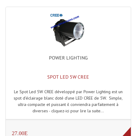
Lecteurs Cd À Plats
Lecteurs Cd À Plats Lecteur MP3
Lecteurs Double Cd Mixage Intégrée
Lecteurs Double Cd MP3
Lecteurs Lasers Simple Et Mp3 (rack 19")
POWER LIGHTING
Minidisc
SPOT LED 5W CREE
Digital Package Et Logiciel
Le Spot Led 5W CREE développé par Power Lighting est un
Enregistreur Numérique
spot d'éclairage blanc doté d'une LED CREE de 5W. Simple,
ultra-compacte et puissant il conviendra parfaitement à
Platines Dvd Pour Dj
diverses - cliquez-ici pour lire la suite...
Platines Cassettes
Limiteur De Niveau Sonore
27.00E