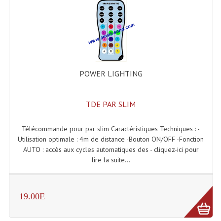
Enceintes Hifi
Enceintes Monitoring
Filtres Actifs, Correcteurs
Haut-Parleurs Moteurs Tweeters Filtres
POWER LIGHTING
Haut Parleurs Sono
TDE PAR SLIM
Filtres Passifs
Télécommande pour par slim Caractéristiques Techniques : -
Haut-Parleurs Amplis Guitare
Utilisation optimale : 4m de distance -Bouton ON/OFF -Fonction
AUTO : accès aux cycles automatiques des - cliquez-ici pour
Moteurs Pavillons Pour Enceinte
lire la suite...
Tweeters Pour Enceintes
Lecteurs Audio & Sources
19.00E
Platines Disque Vinyles