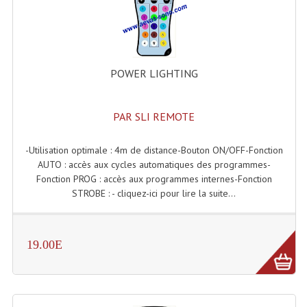
Enceintes Et Caissons Basses
Packs Sono
Enceintes Amplifiées Actives
POWER LIGHTING
Enceintes, Système Amplifiés
PAR SLI REMOTE
Enceintes Passives Sono
Retours De Scène
-Utilisation optimale : 4m de distance-Bouton ON/OFF-Fonction
AUTO : accès aux cycles automatiques des programmes-
Caisson De Basse Amplifié
Fonction PROG : accès aux programmes internes-Fonction
STROBE : - cliquez-ici pour lire la suite...
Caissons De Basses
Enceinte Nomade Bluetooth
19.00E
Enceintes (Ecoutes De Studio)
Enceintes Autonomes Portables Amplifiées