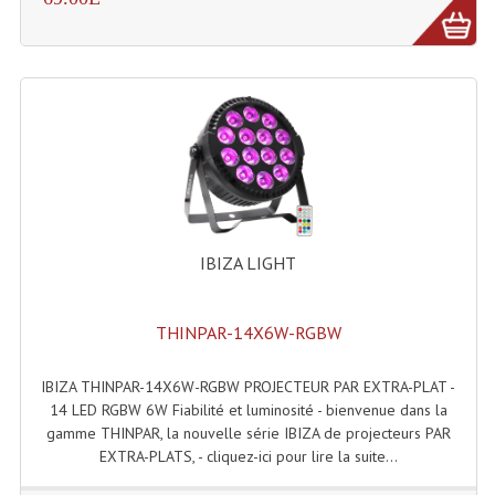
Tour De Travail Et Échafaudage
Flight-Case (s) Et Accessoires
Flight Case Plasma Et Écran LCD
Flight Case Régie
Flight Cases Platine Disque. Lecteurs CD
IBIZA LIGHT
Flight Malettes Consoles T. Mixages
Flight-Case CDs Et Disques Vinyls
THINPAR-14X6W-RGBW
Flight-Case Pour Contrôleur DJ
IBIZA THINPAR-14X6W-RGBW PROJECTEUR PAR EXTRA-PLAT -
Flight-Case Pour La Lumière
14 LED RGBW 6W Fiabilité et luminosité - bienvenue dans la
gamme THINPAR, la nouvelle série IBIZA de projecteurs PAR
Malle Flight Multi-Usage
EXTRA-PLATS, - cliquez-ici pour lire la suite...
Meubles DJ