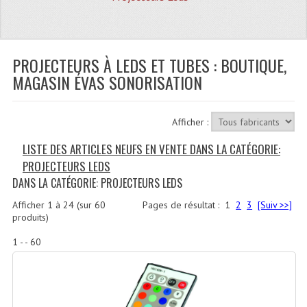
Quoi De Neuf?
Promotions
Plan Acces, Horaires.
PROJECTEURS À LEDS ET TUBES : BOUTIQUE,
MAGASIN ÉVAS SONORISATION
Location De Matériel
Le Matériel D´occasion
Afficher :
Recherche Avancée
LISTE DES ARTICLES NEUFS EN VENTE DANS LA CATÉGORIE:
PROJECTEURS LEDS
Recevoir Nos Promotions
DANS LA CATÉGORIE: PROJECTEURS LEDS
Faire Votre Devis
Afficher
1
à
24
(sur
60
Pages de résultat :
1
2
3
[Suiv >>]
produits)
CATÉGORIES
1 - - 60
Sonorisation
Accessoires Pieds Cellules Diamants