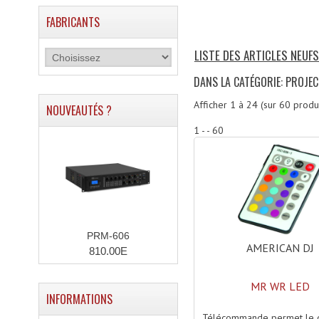
FABRICANTS
LISTE DES ARTICLES NEUF
DANS LA CATÉGORIE: PROJE
Afficher
1
à
24
(sur
60
produi
NOUVEAUTÉS ?
1 - - 60
PRM-606
AMERICAN DJ
810.00E
MR WR LED
INFORMATIONS
Télécommande permet le c