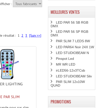
Afficher :
MEILLEURES VENTES
LED PAR 56 SB RGB
DMX
LED PAR 56 SP RGB
e résultat :
1
2
3
[Suiv >>]
DMX
PAR SLIM 7 LEDS 8W
LED PAR64 Noir 24X 1W
LED STUDIOBEAM N
Pinspot Led
MR WR LED
irLED56-12x3TCsb
LED STUDIOBEAM Silv
PAR SLIM 12x10W
ER LIGHTING
QUAD
E PAR SLIM
PROMOTIONS
ande pour par slim