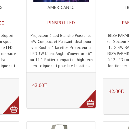
AMERICAN DJ
I
NG
PINSPOT LED
PA
EE
Projecteur à Led Blanche Puissance
IBIZA PARM
veloppé
3W Compact et Puissant Idéal pour
sur Secteur
un spot
vos Boules à facettes Projecteur a
12 X 3W RV
'une LED
LED 3W blanc Angle d'ouverture 6°
IBIZA PARMI
-compacte
ou 12 °. Boitier compact et high-tech
à 12 LED ro
ndra
en - cliquez-ici pour lire la suite...
fonctionner -
liquez-ici
.
42.00E
42.00E