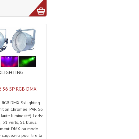
XLIGHTING
R 56 SP RGB DMX
 RGB DMX SxLighting
inition Chromée. PAR 56
Haute luminosité). Leds:
, 51 verts, 51 bleus.
ement: DMX ou mode
cliquez-ici pour lire la