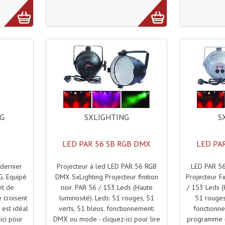
SXLIGHTING
S
NG
LED PAR 56 SB RGB DMX
LED PA
D
Projecteur à led LED PAR 56 RGB
LED PAR 56
dernier
DMX SxLighting Projecteur finition
Projecteur F
. Equipé
noir. PAR 56 / 153 Leds (Haute
/ 153 Leds (
et de
luminosité). Leds: 51 rouges, 51
51 rouges
 croisent
verts, 51 bleus. fonctionnement:
fonctionn
 est idéal
DMX ou mode - cliquez-ici pour lire
programme - 
ici pour