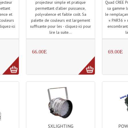
projecteur simple et pratique
Quad CREE P
ojecteur
permettant d’allier puissance,
sa gamme lu
ettant
polyvalence et faible coût. Sa
le remplaçan
lence et
palette de couleurs est largement
« PAR36 » 
 couleurs
suffisante pour les - cliquez-ici pour
encombrant, 
liquez-ici
lire la suite...
l
.
66.00E
69.00E
SXLIGHTING
POW