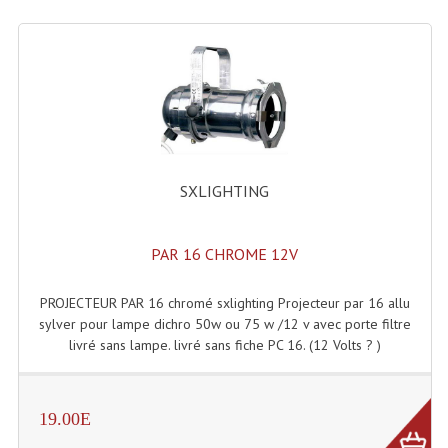
Lecteurs Cd À Plats
Lecteurs Cd À Plats Lecteur MP3
Lecteurs Double Cd Mixage Intégrée
Lecteurs Double Cd MP3
Lecteurs Lasers Simple Et Mp3 (rack 19")
SXLIGHTING
Minidisc
PAR 16 CHROME 12V
Digital Package Et Logiciel
PROJECTEUR PAR 16 chromé sxlighting Projecteur par 16 allu
Enregistreur Numérique
sylver pour lampe dichro 50w ou 75 w /12 v avec porte filtre
livré sans lampe. livré sans fiche PC 16. (12 Volts ? )
Platines Dvd Pour Dj
Platines Cassettes
19.00E
Limiteur De Niveau Sonore