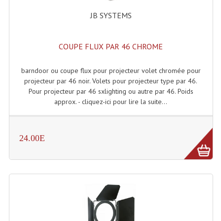
Système Boucle Magnétique
JB SYSTEMS
Structures, Pieds, Ponts...
COUPE FLUX PAR 46 CHROME
Angle AG20 Structure Contest
barndoor ou coupe flux pour projecteur volet chromée pour
Angle AG29 Structure Contest
projecteur par 46 noir. Volets pour projecteur type par 46.
Pour projecteur par 46 sxlighting ou autre par 46. Poids
Angle DECO22Q Structure Contest
approx. - cliquez-ici pour lire la suite...
Angle DECOTRI Structure Contest
Angle DUO Structure Contest
24.00E
Angles Structure ASD SX290
Angles Structure ASD SZ 290
Angles Structure Duo290
Angles Structure QUATRO290