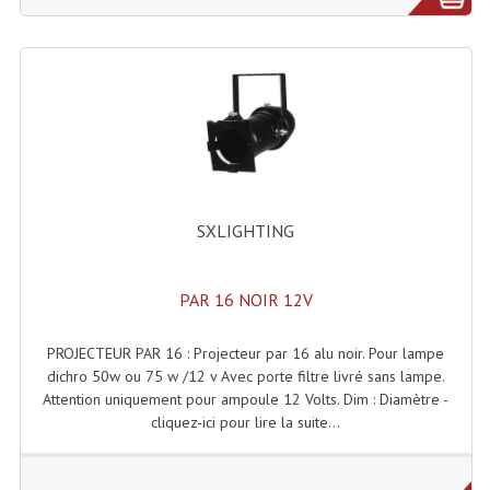
Microphones Scène Et Studio
Microphones Filaires
Micro Sans Fil HF VHF 200MHZ
Micro Sans Fil HF UHF 800MHZ
Micros De Studio
SXLIGHTING
Microphones De Surface
Multi-Effets, Reverbes Etc...
PAR 16 NOIR 12V
Peripheriques Traitements Et Accessoires
PROJECTEUR PAR 16 : Projecteur par 16 alu noir. Pour lampe
dichro 50w ou 75 w /12 v Avec porte filtre livré sans lampe.
Portes Voix Mégaphones
Attention uniquement pour ampoule 12 Volts. Dim : Diamètre -
cliquez-ici pour lire la suite...
Pupitre Pour Discours
Samplers, Échantillonneurs