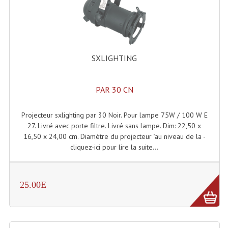
Grill Auto-Porté
Monotubes Et Angles 50mm
Pendrillon Et Ossature
SXLIGHTING
Pieds De Levage
PAR 30 CN
Ponts - Portiques
Projecteur sxlighting par 30 Noir. Pour lampe 75W / 100 W E
Praticable Et Accessoires
27. Livré avec porte filtre. Livré sans lampe. Dim: 22,50 x
16,50 x 24,00 cm. Diamètre du projecteur "au niveau de la -
Structure Echelle 290 Asd
cliquez-ici pour lire la suite...
Structure Et Angles Quatro Deco
Structures
25.00E
Structures Carrées
Structures, Angles Sd150