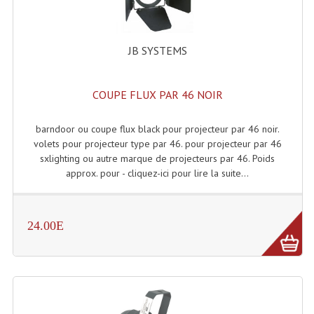
Angles Structure SC150
Angles Structure SD250
JB SYSTEMS
Angles Structure TRIO290
COUPE FLUX PAR 46 NOIR
Angles Structure Triodéco
barndoor ou coupe flux black pour projecteur par 46 noir.
Angles Trio Steel Acier
volets pour projecteur type par 46. pour projecteur par 46
sxlighting ou autre marque de projecteurs par 46. Poids
Cercle Monotube
approx. pour - cliquez-ici pour lire la suite...
Cercle Struct Carrée 290
Cercle Struct SCC Carre
24.00E
Cercle Struct Triangulaire290
Crochets Et Accessoires
Embases Pour Structure