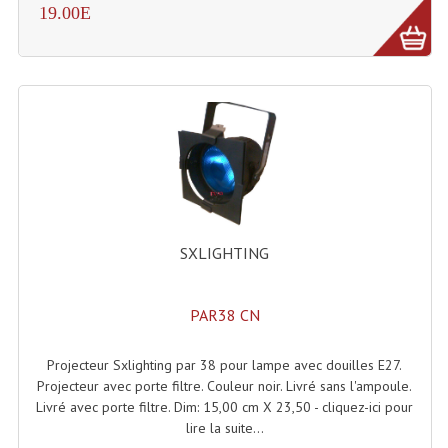
19.00E
Système Sans Fil In-Ear Monitoring
Table Mixages Et Contrôleurs & Consoles
Tables De Mixage DJ
Controleurs DJ USB / MP3
Consoles Sono Et Studio
Consoles Numériques
SXLIGHTING
Consoles Amplifiées
PAR38 CN
Lumière
Boules À Facettes
Projecteur Sxlighting par 38 pour lampe avec douilles E27.
Projecteur avec porte filtre. Couleur noir. Livré sans l'ampoule.
Changeurs De Couleurs
Livré avec porte filtre. Dim: 15,00 cm X 23,50 - cliquez-ici pour
lire la suite...
Déco Light