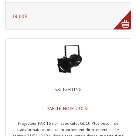
Effets LASERS
19.00E
Laser Multi-Points
Lasers (Effets Volumetriques)
Lasers D'extérieur Multi-Points
Effets Lumineux À Leds
Effets Lumineux, Centre De Piste
Effets Lumineux, Effets Disco
SXLIGHTING
Electronique Commande Light
PAR 16 NOIR 230 SL
Blocs De Puissance
Chenillards Modulateurs
Projecteur PAR 16 noir avec culot GU10 Plus besoin de
transformateur pour un branchement directement sur le
Consoles Éclairage DMX
secteur 230V / 240 v. livrée sans lampe dichro et porte filtre