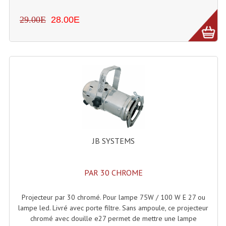
29.00E
28.00E
Liquides À Fumée
Liquides À Mousse
Nos Occasions Et Stock B
Les Occasions
Notre Stock B
Karaoké Materiel Lecteur Etc...
JB SYSTEMS
Matériel Karaoké
Disque DVD
PAR 30 CHROME
Disque LD (30 Cm.)
Projecteur par 30 chromé. Pour lampe 75W / 100 W E 27 ou
TARIF ET CATALOGUE DE LOCATION
lampe led. Livré avec porte filtre. Sans ampoule, ce projecteur
chromé avec douille e27 permet de mettre une lampe