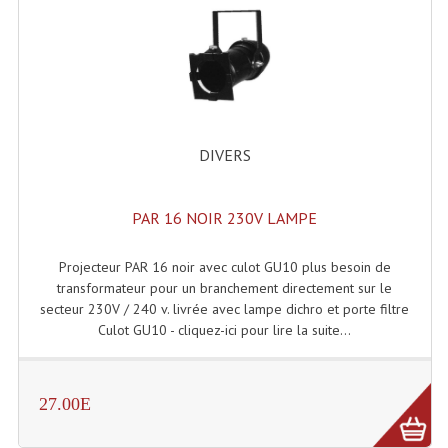
Tour De Travail Et Échafaudage
Flight-Case (s) Et Accessoires
Flight Case Plasma Et Écran LCD
DIVERS
Flight Case Régie
Flight Cases Platine Disque. Lecteurs CD
PAR 16 NOIR 230V LAMPE
Flight Malettes Consoles T. Mixages
Projecteur PAR 16 noir avec culot GU10 plus besoin de
Flight-Case CDs Et Disques Vinyls
transformateur pour un branchement directement sur le
secteur 230V / 240 v. livrée avec lampe dichro et porte filtre
Flight-Case Pour Contrôleur DJ
Culot GU10 - cliquez-ici pour lire la suite...
Flight-Case Pour La Lumière
Malle Flight Multi-Usage
27.00E
Meubles DJ