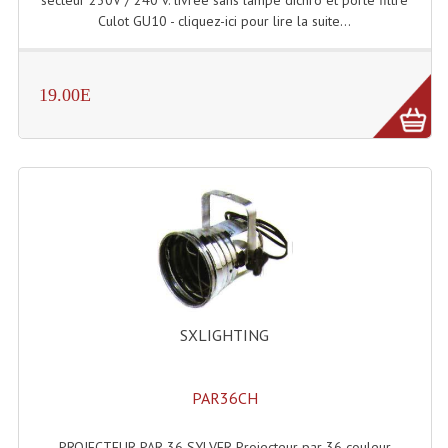
Culot GU10 - cliquez-ici pour lire la suite...
Dispatches
Filtres Et Divers
19.00E
Flexibles Lumineux Leds
Guirlandes Lumineuse
Gyrophares À Leds
Lampes Ampoules
Ampoules - Tubes Lumière Noire Black Gun
Lampes À Décharges
SXLIGHTING
Lampes De Couleurs
PAR36CH
Lampes Dichroique
PROJECTEUR PAR 36 SYLVER Projecteur par 36 couleur
Lampes Halogenes Divers