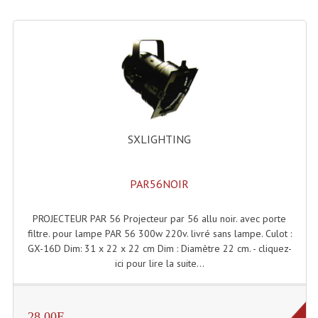
Rack 19" PRO Betonex
Rack 19" Standard Betonex
Sac Trolley De Transport
Sacs & Housses De Transport
SXLIGHTING
Valises Pour Clavier
Rack 19 Pouces Multiplis
PAR56NOIR
Accessoires Flight-Case Coins Roulettes
PROJECTEUR PAR 56 Projecteur par 56 allu noir. avec porte
Rack 19" STYLE VSR (capot En L)
filtre. pour lampe PAR 56 300w 220v. livré sans lampe. Culot :
GX-16D Dim: 31 x 22 x 22 cm Dim : Diamètre 22 cm. - cliquez-
Machines À Effets Fumées, Mousses, Liquid
ici pour lire la suite...
Machines À Fumées
28.00E
Effets Projection Et Jet De CO2