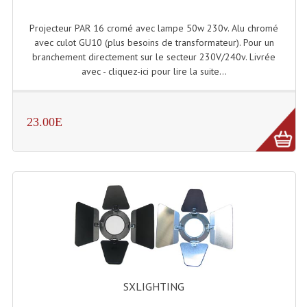
Projecteur Led Sur Batterie
Projecteur PAR 16 cromé avec lampe 50w 230v. Alu chromé
Projecteurs À Leds D'extérieurs
avec culot GU10 (plus besoins de transformateur). Pour un
branchement directement sur le secteur 230V/240v. Livrée
Projecteurs Barres De Leds
avec - cliquez-ici pour lire la suite...
Projecteurs Déco À Leds
Projecteurs Leds
23.00E
Projecteurs Plafonniers Et Encastrés
Projecteurs Théâtre Led
Projecteurs Traditionnels
Projecteurs Cycliodes
Projecteurs Découpes
Projecteurs Par : 16 À 64 Et Autres
SXLIGHTING