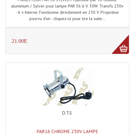
aluminium / Sylver pour lampe PAR 36 6 V. 30W. Transfo 230v
- 6 v Interne. Fonctionne directement en 230 V. Projecteur
Lampes Leds
pourvu d'un - cliquez-ici pour lire la suite...
Lampes PAR
Lampes Théatre
21.00E
Les Packs Light
Lumières Noire
Lyres
Panneaux, Piste Danse À Leds
Petit Effets Lumineux
Projecteur De Gobo
D.T.S.
Projecteur Extérieur Multifaisceaux
PAR16 CHROME 230V LAMPE