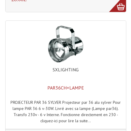
Machines À Brouillard
Lanceur De Flammes Et Cartouche De Gaz
Machine À Etincelles Froides
Machines & Canon À Confettis
Machines À Bulles
SXLIGHTING
Machines À Effet Brouillard
Machines À Fumée Lourde
PAR36CH+LAMPE
Machines À Mousse, Neige, Liquides
PROJECTEUR PAR 36 SYLVER Projecteur par 36 alu sylver Pour
Liquide À Brouillard
lampe PAR 36 6 v-30W. Livré avec sa lampe (Lampe par36).
Transfo 230v - 6 v Interne. Fonctionne directement en 230 -
Liquide À Bulles
cliquez-ici pour lire la suite...
Liquide À Neige