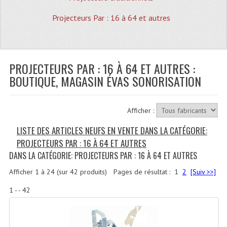
Quoi De Neuf?
Projecteurs Par : 16 à 64 et autres
Promotions
Plan Acces, Horaires.
PROJECTEURS PAR : 16 À 64 ET AUTRES :
Location De Matériel
BOUTIQUE, MAGASIN ÉVAS SONORISATION
Le Matériel D´occasion
Recherche Avancée
Afficher :
Recevoir Nos Promotions
LISTE DES ARTICLES NEUFS EN VENTE DANS LA CATÉGORIE:
PROJECTEURS PAR : 16 À 64 ET AUTRES
Faire Votre Devis
DANS LA CATÉGORIE: PROJECTEURS PAR : 16 À 64 ET AUTRES
CATÉGORIES
Afficher
1
à
24
(sur
42
produits)
Pages de résultat :
1
2
[Suiv >>]
Sonorisation
1 - - 42
Accessoires Pieds Cellules Diamants