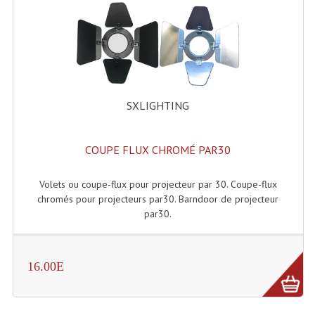
Enceintes Et Caissons Basses
Packs Sono
Enceintes Amplifiées Actives
Enceintes, Système Amplifiés
SXLIGHTING
Enceintes Passives Sono
COUPE FLUX CHROMÉ PAR30
Retours De Scène
Caisson De Basse Amplifié
Volets ou coupe-flux pour projecteur par 30. Coupe-flux
chromés pour projecteurs par30. Barndoor de projecteur
Caissons De Basses
par30.
Enceinte Nomade Bluetooth
16.00E
Enceintes (Ecoutes De Studio)
Enceintes Autonomes Portables Amplifiées