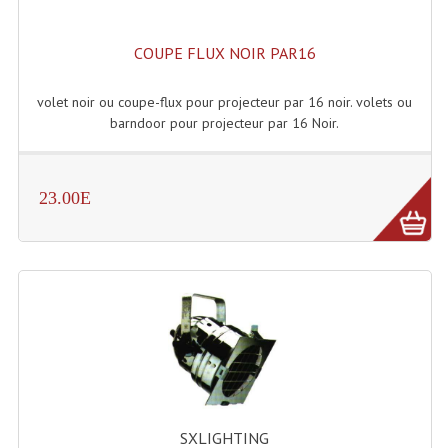
Connectiques, Prises Etc...
COUPE FLUX NOIR PAR16
Adaptateurs Audio
Divers Bricolage
volet noir ou coupe-flux pour projecteur par 16 noir. volets ou
barndoor pour projecteur par 16 Noir.
Divers Bricolage
Haut-Parleurs Origine Sav
23.00E
Membrannes De Haut Parleurs
Pieces Détachées Sav
Public-Adress
Accessoires Public-Adress L100V
Amplificateurs (L 100v)
Enceintes Encastrables Ligne 100V 4-8 Ohm
SXLIGHTING