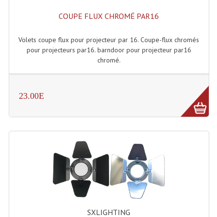
Projecteurs Poursuite
COUPE FLUX CHROMÉ PAR16
Projecteurs Théatre: Plan Convexe Fresnel
Volets coupe flux pour projecteur par 16. Coupe-flux chromés
Rampe De Spots
pour projecteurs par16. barndoor pour projecteur par16
chromé.
Scanners
Stroboscopes
23.00E
Câbles, Connectiques.
Câblage Electrique
Câble Rallonge DMX512 MIDI
Câbles Module, Cables Audio
Câble Multi-Paires Audio
Câbles Enceintes
SXLIGHTING