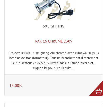
Accessoires Enceintes
Accessoires Micro, Pieds De Régie
Cellule (s)
SXLIGHTING
Diamants
PAR 16 CHROME 230V
Pieds D'enceintes
Selecteurs Audio Vidéo
Projecteur PAR 16 sxlighting Alu chromé avec culot GU10 (plus
besoins de transformateur). Pour un branchement directement
Amplificateurs
sur le secteur 230V/240v. livrée sans la lampe dichro et -
cliquez-ici pour lire la suite...
Amplificateurs Multi-Canaux
Casques Stéréo
15.00E
Compresseurs , Limiteurs , Noise Gate
Egaliseur Egaliseurs