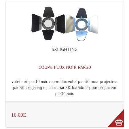
Enceintes Hifi
Enceintes Monitoring
Filtres Actifs, Correcteurs
Haut-Parleurs Moteurs Tweeters Filtres
SXLIGHTING
Haut Parleurs Sono
Filtres Passifs
COUPE FLUX NOIR PAR30
Haut-Parleurs Amplis Guitare
volet noir par30 noir coupe flux volet par 30 pour projecteur
par 30 sxlighting ou autre par 30. barndoor pour projecteur
Moteurs Pavillons Pour Enceinte
par30 noir.
Tweeters Pour Enceintes
Lecteurs Audio & Sources
16.00E
Platines Disque Vinyles