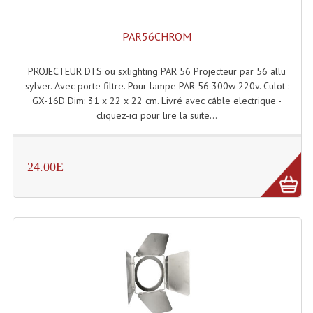
Enceintes Murales (Ligne 100V 16 - 8 Ohm)
PAR56CHROM
Hp À Chambre De Compression
Lecteurs Mp3 Et CDs Sources
PROJECTEUR DTS ou sxlighting PAR 56 Projecteur par 56 allu
sylver. Avec porte filtre. Pour lampe PAR 56 300w 220v. Culot :
Microphone PA & Micro Pupitre
GX-16D Dim: 31 x 22 x 22 cm. Livré avec câble electrique -
cliquez-ici pour lire la suite...
Projecteurs De Son
Sono: Conférences Securité Visite Guidée
24.00E
Système D'audio Guide
Système D'interprétation Simultanée
Système De Conférence
Système Visite Guidée
Sonorisation Securité EN-54