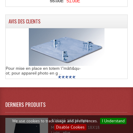
55.00E
51.00E
AVIS DES CLIENTS
Pour mise en place en totem \"mât\&qu-
ot; pour appareil photo en g ..
DERNIERS PRODUITS
TDBASE 18X18 light
We use cookies to track usage and preferences.
I Understand
Disable Cookies
Mobil truss TDBASE 18X18
Light...
plus