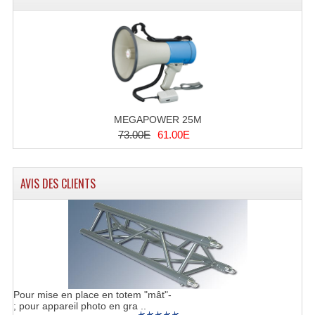
Projecteur Led Sur Batterie
Projecteurs À Leds D'extérieurs
Projecteurs Barres De Leds
Projecteurs Déco À Leds
Projecteurs Leds
MEGAPOWER 25M
73.00E
61.00E
Projecteurs Plafonniers Et Encastrés
Projecteurs Théâtre Led
AVIS DES CLIENTS
Projecteurs Traditionnels
Projecteurs Cycliodes
Projecteurs Découpes
Projecteurs Par : 16 À 64 Et Autres
Pour mise en place en totem "mât"-
; pour appareil photo en gra ..