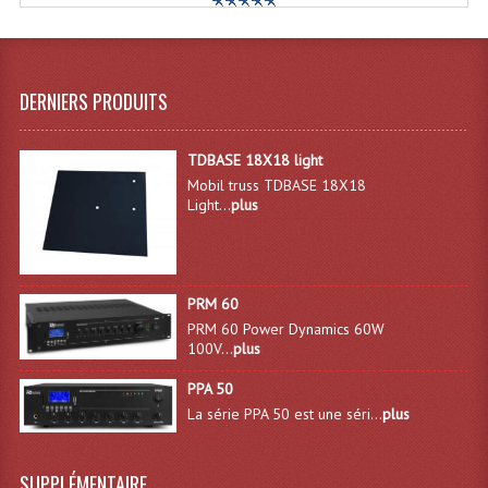
Projecteurs Poursuite
Projecteurs Théatre: Plan Convexe Fresnel
DERNIERS PRODUITS
Rampe De Spots
Scanners
TDBASE 18X18 light
Mobil truss TDBASE 18X18
Stroboscopes
Light...
plus
Câbles, Connectiques.
Câblage Electrique
PRM 60
Câble Rallonge DMX512 MIDI
PRM 60 Power Dynamics 60W
100V...
plus
Câbles Module, Cables Audio
PPA 50
Câble Multi-Paires Audio
La série PPA 50 est une séri...
plus
Câbles Enceintes
SUPPLÉMENTAIRE