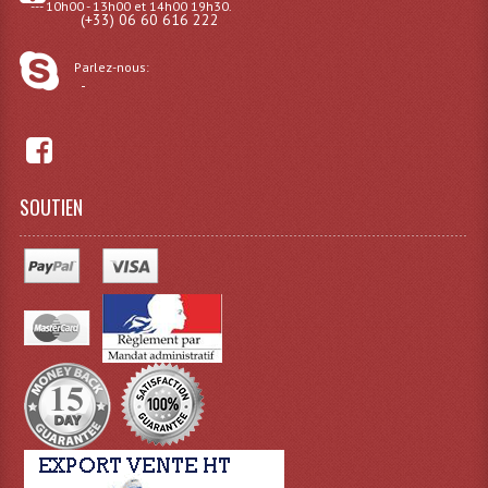
--- 10h00 - 13h00 et 14h00 19h30.
Enceintes Murales (Ligne 100V 16 - 8 Ohm)
(+33) 06 60 616 222
Hp À Chambre De Compression
Parlez-nous:
-
Lecteurs Mp3 Et CDs Sources
Microphone PA & Micro Pupitre
Projecteurs De Son
SOUTIEN
Sono: Conférences Securité Visite Guidée
Système D'audio Guide
Système D'interprétation Simultanée
Système De Conférence
Système Visite Guidée
Sonorisation Securité EN-54