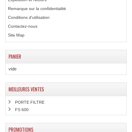
Remarque sur la confidentialité
Lampes Leds
Conditions d'utilisation
Lampes PAR
Contactez-nous
Site Map
Lampes Théatre
Les Packs Light
PANIER
Lumières Noire
vide
Lyres
Panneaux, Piste Danse À Leds
MEILLEURES VENTES
Petit Effets Lumineux
PORTE FILTRE
Projecteur De Gobo
FS 600
Projecteur Extérieur Multifaisceaux
PROMOTIONS