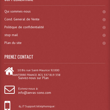
Connectiques, Prises Etc...
Qui sommes-nous
Adaptateurs Audio
Cond. General de Vente
Divers Bricolage
Politique de confidentialité
Divers Bricolage
stop mail
Plan du site
Haut-Parleurs Origine Sav
Membrannes De Haut Parleurs
PRENEZ CONTACT
Pieces Détachées Sav
10 Bis rue Saint-Maurice 92000
Public-Adress
----- NANTERRE FRANCE. RCS 337 819 338
Suivez-nous sur Plan
Accessoires Public-Adress L100V
Écrivez-nous à:
info@aevas-sono.com
Amplificateurs (L 100v)
Enceintes Encastrables Ligne 100V 4-8 Ohm
6j /7 Support téléphonique: