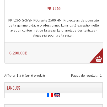
Effets LASERS
PR 1265
Laser Multi-Points
PR 1265 GRIVEN POursuite 2500 HMI Projecteurs de poursuite
de la gamme théâtre professionnel. Luminosité exceptionnelle
Lasers (Effets Volumetriques)
avec un contour net du faisceau. Le chariotage des lentilles -
cliquez-ici pour lire la suite...
Lasers D'extérieur Multi-Points
Effets Lumineux À Leds
6,200.00E
Effets Lumineux, Centre De Piste
Effets Lumineux, Effets Disco
Afficher
1
à
6
(sur
6
produits)
Pages de résultat :
1
Electronique Commande Light
Blocs De Puissance
LANGUES
Chenillards Modulateurs
Consoles Éclairage DMX