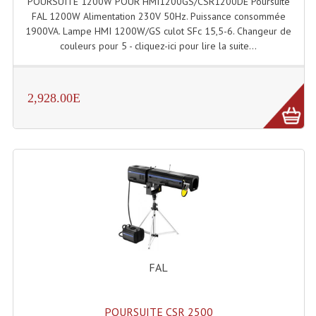
POURSUITE 1200W POUR HMI1200GS/CSR1200DE Poursuite
FAL 1200W Alimentation 230V 50Hz. Puissance consommée
Microphones Scène Et Studio
1900VA. Lampe HMI 1200W/GS culot SFc 15,5-6. Changeur de
couleurs pour 5 - cliquez-ici pour lire la suite...
Microphones Filaires
Micro Sans Fil HF VHF 200MHZ
2,928.00E
Micro Sans Fil HF UHF 800MHZ
Micros De Studio
Microphones De Surface
Multi-Effets, Reverbes Etc...
Peripheriques Traitements Et Accessoires
Portes Voix Mégaphones
FAL
Pupitre Pour Discours
Samplers, Échantillonneurs
POURSUITE CSR 2500