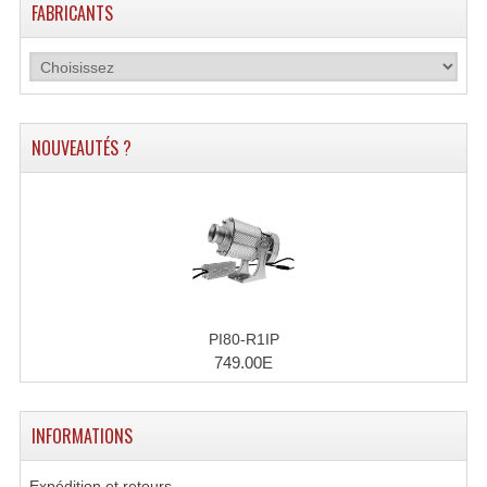
FABRICANTS
Dispatches
Filtres Et Divers
Flexibles Lumineux Leds
NOUVEAUTÉS ?
Guirlandes Lumineuse
Gyrophares À Leds
Lampes Ampoules
Ampoules - Tubes Lumière Noire Black Gun
PI80-R1IP
Lampes À Décharges
749.00E
Lampes De Couleurs
INFORMATIONS
Lampes Dichroique
Expédition et retours
Lampes Halogenes Divers