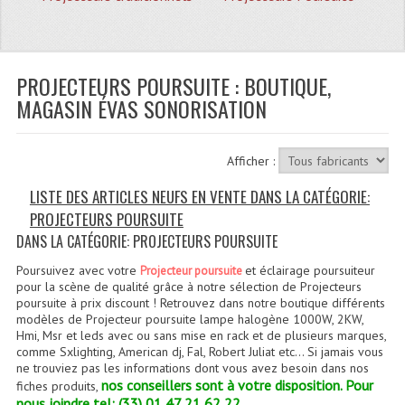
Quoi De Neuf?
Promotions
Plan Acces, Horaires.
PROJECTEURS POURSUITE : BOUTIQUE,
MAGASIN ÉVAS SONORISATION
Location De Matériel
Le Matériel D´occasion
Afficher :
Recherche Avancée
LISTE DES ARTICLES NEUFS EN VENTE DANS LA CATÉGORIE:
PROJECTEURS POURSUITE
Recevoir Nos Promotions
DANS LA CATÉGORIE: PROJECTEURS POURSUITE
Faire Votre Devis
Poursuivez avec votre
et éclairage poursuiteur
Projecteur poursuite
pour la scène de qualité grâce à notre sélection de Projecteurs
CATÉGORIES
poursuite à prix discount ! Retrouvez dans notre boutique différents
modèles de Projecteur poursuite lampe halogène 1000W, 2KW,
Hmi, Msr et leds avec ou sans mise en rack et de plusieurs marques,
Sonorisation
comme Sxlighting, American dj, Fal, Robert Juliat etc… Si jamais vous
ne trouviez pas les informations dont vous avez besoin dans nos
Accessoires Pieds Cellules Diamants
nos conseillers sont à votre disposition. Pour
fiches produits,
nous joindre tel: (33) 01 47 21 62 22.