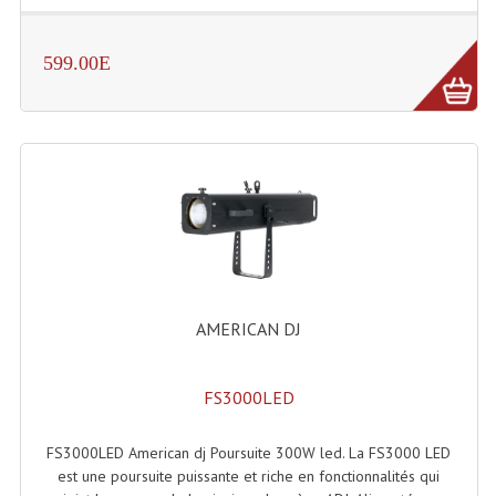
Enceintes Hifi
599.00E
Enceintes Monitoring
Filtres Actifs, Correcteurs
Haut-Parleurs Moteurs Tweeters Filtres
Haut Parleurs Sono
Filtres Passifs
Haut-Parleurs Amplis Guitare
AMERICAN DJ
Moteurs Pavillons Pour Enceinte
Tweeters Pour Enceintes
FS3000LED
Lecteurs Audio & Sources
FS3000LED American dj Poursuite 300W led. La FS3000 LED
Platines Disque Vinyles
est une poursuite puissante et riche en fonctionnalités qui