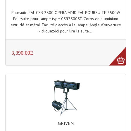
Système Sans Fil In-Ear Monitoring
Poursuite FAL CSR 2500 OPERA MMD FAL POURSUITE 2500W
Poursuite pour lampe type CSR2500SE. Corps en aluminium
Table Mixages Et Contrôleurs & Consoles
extrudé et métal. Facilité d'accès à la lampe. Angle d'ouverture
- cliquez-ici pour lire la suite...
Tables De Mixage DJ
Controleurs DJ USB / MP3
3,390.00E
Consoles Sono Et Studio
Consoles Numériques
Consoles Amplifiées
Lumière
Boules À Facettes
Changeurs De Couleurs
GRIVEN
Déco Light