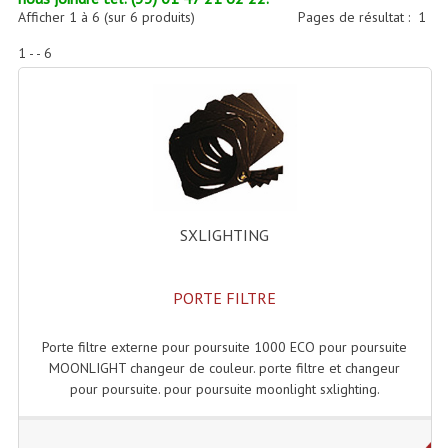
Accessoires Enceintes
Afficher
1
à
6
(sur
6
produits)
Pages de résultat :
1
Accessoires Micro, Pieds De Régie
1 - - 6
Cellule (s)
Diamants
Pieds D'enceintes
Selecteurs Audio Vidéo
SXLIGHTING
Amplificateurs
Amplificateurs Multi-Canaux
PORTE FILTRE
Casques Stéréo
Porte filtre externe pour poursuite 1000 ECO pour poursuite
MOONLIGHT changeur de couleur. porte filtre et changeur
Compresseurs , Limiteurs , Noise Gate
pour poursuite. pour poursuite moonlight sxlighting.
Egaliseur Egaliseurs