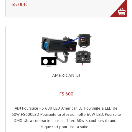
Enceintes Et Caissons Basses
65.00E
Packs Sono
Enceintes Amplifiées Actives
Enceintes, Système Amplifiés
Enceintes Passives Sono
Retours De Scène
AMERICAN DJ
Caisson De Basse Amplifié
Caissons De Basses
FS 600
Enceinte Nomade Bluetooth
ADJ Poursuite FS 600 LED American DJ. Poursuite à LED de
Enceintes (Ecoutes De Studio)
60W FS600LED Poursuite professionnelle 60W LED. Poursuite
DMX Ultra compacte utilisant 1 led 60w 8 couleurs (blanc, -
Enceintes Autonomes Portables Amplifiées
cliquez-ici pour lire la suite...