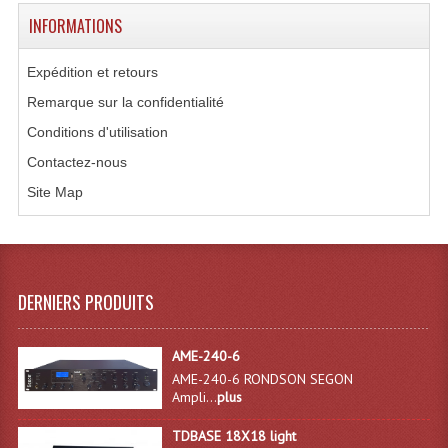
INFORMATIONS
Microphones Scène Et Studio
Microphones Filaires
Expédition et retours
Remarque sur la confidentialité
Micro Sans Fil HF VHF 200MHZ
Conditions d'utilisation
Micro Sans Fil HF UHF 800MHZ
Contactez-nous
Micros De Studio
Site Map
Microphones De Surface
Multi-Effets, Reverbes Etc...
DERNIERS PRODUITS
Peripheriques Traitements Et Accessoires
Portes Voix Mégaphones
AME-240-6
AME-240-6 RONDSON SEGON
Pupitre Pour Discours
Ampli...
plus
Samplers, Échantillonneurs
TDBASE 18X18 light