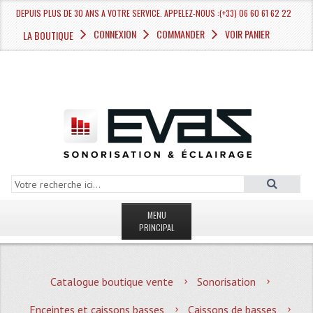
DEPUIS PLUS DE 30 ANS A VOTRE SERVICE. APPELEZ-NOUS :(+33) 06 60 61 62 22
CONNEXION
COMMANDER
VOIR PANIER
LA BOUTIQUE
MENU
PRINCIPAL
LA BOUTIQUE VENTE
Catalogue boutique vente
Sonorisation
MAGASIN
Enceintes et caissons basses
Caissons de basses