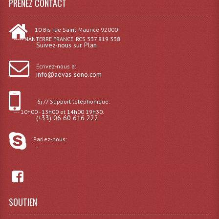
PRENEZ CONTACT
Effets LASERS
10 Bis rue Saint-Maurice 92000
Laser Multi-Points
----- NANTERRE FRANCE. RCS 337 819 338
Suivez-nous sur Plan
Lasers (Effets Volumetriques)
Écrivez-nous à:
info@aevas-sono.com
Lasers D'extérieur Multi-Points
Effets Lumineux À Leds
6j /7 Support téléphonique:
--- 10h00 - 13h00 et 14h00 19h30.
Effets Lumineux, Centre De Piste
(+33) 06 60 616 222
Effets Lumineux, Effets Disco
Parlez-nous:
-
Electronique Commande Light
Blocs De Puissance
Chenillards Modulateurs
SOUTIEN
Consoles Éclairage DMX