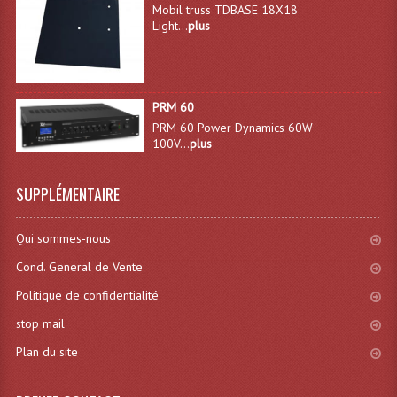
Mobil truss TDBASE 18X18
Système Sans Fil In-Ear Monitoring
Light...
plus
Table Mixages Et Contrôleurs & Consoles
Tables De Mixage DJ
PRM 60
PRM 60 Power Dynamics 60W
Controleurs DJ USB / MP3
100V...
plus
Consoles Sono Et Studio
SUPPLÉMENTAIRE
Consoles Numériques
Qui sommes-nous
Consoles Amplifiées
Cond. General de Vente
Lumière
Politique de confidentialité
Boules À Facettes
stop mail
Plan du site
Changeurs De Couleurs
Déco Light