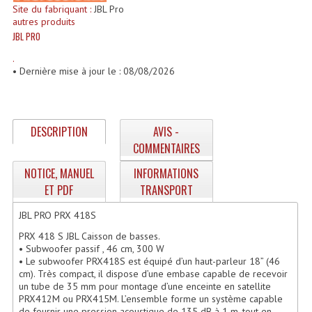
Enceintes Et Caissons Basses
Site du fabriquant :
JBL Pro
autres produits
JBL PRO
Packs Sono
.
Enceintes Amplifiées Actives
• Dernière mise à jour le : 08/08/2026
Enceintes, Système Amplifiés
Enceintes Passives Sono
DESCRIPTION
AVIS -
COMMENTAIRES
Retours De Scène
NOTICE, MANUEL
INFORMATIONS
Caisson De Basse Amplifié
ET PDF
TRANSPORT
Caissons De Basses
JBL PRO PRX 418S
PRX 418 S JBL Caisson de basses.
Enceinte Nomade Bluetooth
• Subwoofer passif , 46 cm, 300 W
• Le subwoofer PRX418S est équipé d’un haut-parleur 18” (46
Enceintes (Ecoutes De Studio)
cm). Très compact, il dispose d’une embase capable de recevoir
un tube de 35 mm pour montage d’une enceinte en satellite
Enceintes Autonomes Portables Amplifiées
PRX412M ou PRX415M. L’ensemble forme un système capable
de fournir une pression acoustique de 135 dB à 1 m, tout en