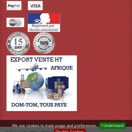
Dispatches
Filtres Et Divers
Flexibles Lumineux Leds
Guirlandes Lumineuse
Gyrophares À Leds
Lampes Ampoules
Ampoules - Tubes Lumière Noire Black Gun
Lampes À Décharges
Lampes De Couleurs
Lampes Dichroique
We use cookies to track usage and preferences.
I Understand
Disable Cookies
Lampes Halogenes Divers