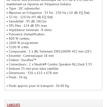
Enceintes Hifi
maintenant sa réponse en fréquence linéaire.
• Type : 18”, subwoofer
• Réponse en Fréquence : 35 Hz - 250 Hz (-10 dB, EQ flat)
Enceintes Monitoring
• 52 Hz - 120 Hz (±3 dB, EQ flat)
• Sensibilité : 95 dB, 1W/1m
Filtres Actifs, Correcteurs
• SPL Max : 124 dB SPL max
• Impédance nominale : 8 ohms
Haut-Parleurs Moteurs Tweeters Filtres
• Puissance d'amplification :
• 800 W continu
• 1600 W programme
Haut Parleurs Sono
• 3200 W crête
• Composants : 1 x JBL Selenium SWS1000W 457 mm (18”)
Filtres Passifs
• Enceinte : Contreplaqué 18 mm
• Finition : Duraflex™
Haut-Parleurs Amplis Guitare
• Connecteurs : 2 x Neutrik® Combo Speakon NL2/Jack 3,35
• Embase 35 mm pour tube satellite
Moteurs Pavillons Pour Enceinte
• Dimensions : 536 x 615 x 678 mm
• Poids : 36 kg
Tweeters Pour Enceintes
• Poids approx. pour le transport : 36.00 Kg.
Lecteurs Audio & Sources
Platines Disque Vinyles
LANGUES