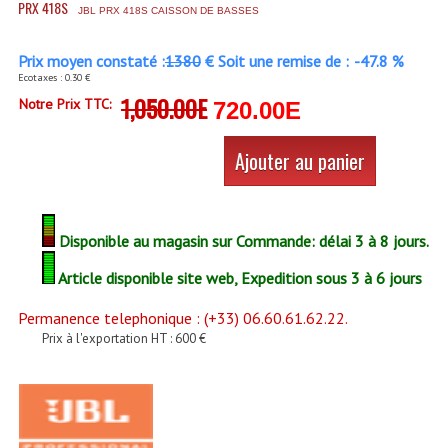
PRX 418S
Accessoires Enceintes
JBL PRX 418S CAISSON DE BASSES
Accessoires Micro, Pieds De Régie
Prix moyen constaté :
1380
€ Soit une remise de :
-47.8 %
Ecotaxes : 0.30 €
Cellule (s)
1,050.00E
Notre Prix TTC:
720.00E
Diamants
Ajouter au panier
Pieds D'enceintes
Selecteurs Audio Vidéo
Disponible au magasin sur Commande: délai 3 à 8 jours.
Amplificateurs
Article disponible site web, Expedition sous 3 à 6 jours
Amplificateurs Multi-Canaux
Permanence telephonique : (+33) 06.60.61.62.22.
Casques Stéréo
Prix à l'exportation HT : 600 €
Compresseurs , Limiteurs , Noise Gate
Egaliseur Egaliseurs