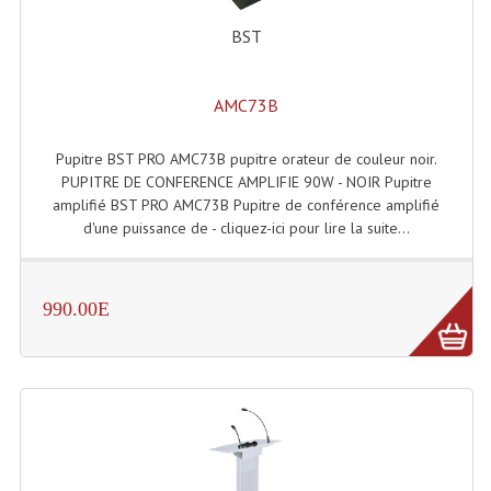
Microphones Scène Et Studio
BST
Microphones Filaires
AMC73B
Micro Sans Fil HF VHF 200MHZ
Pupitre BST PRO AMC73B pupitre orateur de couleur noir.
Micro Sans Fil HF UHF 800MHZ
PUPITRE DE CONFERENCE AMPLIFIE 90W - NOIR Pupitre
amplifié BST PRO AMC73B Pupitre de conférence amplifié
Micros De Studio
d'une puissance de - cliquez-ici pour lire la suite...
Microphones De Surface
Multi-Effets, Reverbes Etc...
990.00E
Peripheriques Traitements Et Accessoires
Portes Voix Mégaphones
Pupitre Pour Discours
Samplers, Échantillonneurs