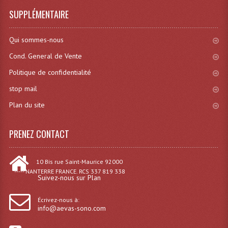
SUPPLÉMENTAIRE
Rack 19" PRO Betonex
Rack 19" Standard Betonex
Qui sommes-nous
Cond. General de Vente
Sac Trolley De Transport
Politique de confidentialité
Sacs & Housses De Transport
stop mail
Valises Pour Clavier
Plan du site
Rack 19 Pouces Multiplis
PRENEZ CONTACT
Accessoires Flight-Case Coins Roulettes
10 Bis rue Saint-Maurice 92000
Rack 19" STYLE VSR (capot En L)
----- NANTERRE FRANCE. RCS 337 819 338
Suivez-nous sur Plan
Machines À Effets Fumées, Mousses, Liquid
Écrivez-nous à:
Machines À Fumées
info@aevas-sono.com
Effets Projection Et Jet De CO2