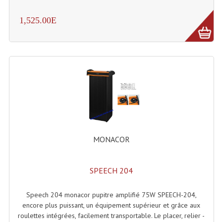
Projecteurs Poursuite
1,525.00E
Projecteurs Théatre: Plan Convexe Fresnel
Rampe De Spots
Scanners
Stroboscopes
Câbles, Connectiques.
Câblage Electrique
MONACOR
Câble Rallonge DMX512 MIDI
Câbles Module, Cables Audio
SPEECH 204
Câble Multi-Paires Audio
Speech 204 monacor pupitre amplifié 75W SPEECH-204,
encore plus puissant, un équipement supérieur et grâce aux
Câbles Enceintes
roulettes intégrées, facilement transportable. Le placer, relier -