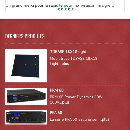
Un grand merci pour la rapidité pour ma livraison, malgré ..
Tour De Travail Et Échafaudage
Flight-Case (s) Et Accessoires
Flight Case Plasma Et Écran LCD
DERNIERS PRODUITS
Flight Case Régie
TDBASE 18X18 light
Flight Cases Platine Disque. Lecteurs CD
Mobil truss TDBASE 18X18
Light...
plus
Flight Malettes Consoles T. Mixages
Flight-Case CDs Et Disques Vinyls
PRM 60
Flight-Case Pour Contrôleur DJ
PRM 60 Power Dynamics 60W
100V...
plus
Flight-Case Pour La Lumière
PPA 50
Malle Flight Multi-Usage
La série PPA 50 est une séri...
plus
Meubles DJ