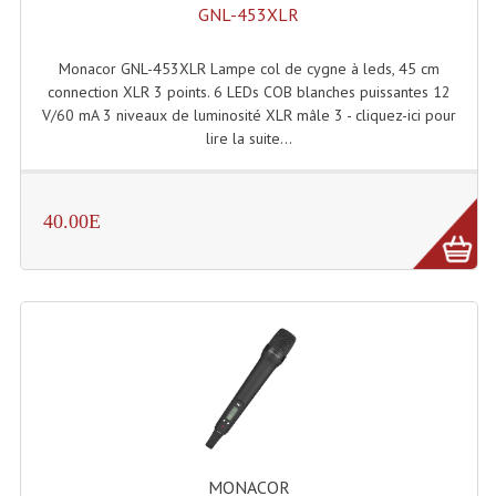
GNL-453XLR
Enceintes Hifi
Enceintes Monitoring
Monacor GNL-453XLR Lampe col de cygne à leds, 45 cm
connection XLR 3 points. 6 LEDs COB blanches puissantes 12
Filtres Actifs, Correcteurs
V/60 mA 3 niveaux de luminosité XLR mâle 3 - cliquez-ici pour
lire la suite...
Haut-Parleurs Moteurs Tweeters Filtres
Haut Parleurs Sono
40.00E
Filtres Passifs
Haut-Parleurs Amplis Guitare
Moteurs Pavillons Pour Enceinte
Tweeters Pour Enceintes
Lecteurs Audio & Sources
Platines Disque Vinyles
MONACOR