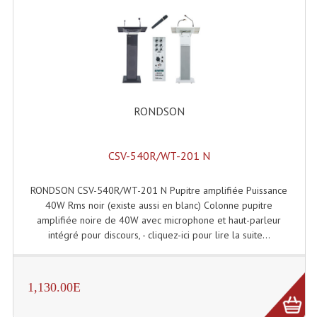
Dispatches
Filtres Et Divers
Flexibles Lumineux Leds
RONDSON
Guirlandes Lumineuse
Gyrophares À Leds
CSV-540R/WT-201 N
Lampes Ampoules
RONDSON CSV-540R/WT-201 N Pupitre amplifiée Puissance
Ampoules - Tubes Lumière Noire Black Gun
40W Rms noir (existe aussi en blanc) Colonne pupitre
amplifiée noire de 40W avec microphone et haut-parleur
Lampes À Décharges
intégré pour discours, - cliquez-ici pour lire la suite...
Lampes De Couleurs
1,130.00E
Lampes Dichroique
Lampes Halogenes Divers