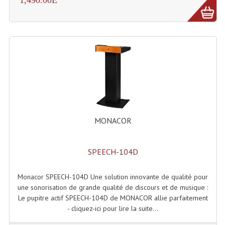
Projecteur Led Sur Batterie
Projecteurs À Leds D'extérieurs
Projecteurs Barres De Leds
Projecteurs Déco À Leds
Projecteurs Leds
Projecteurs Plafonniers Et Encastrés
MONACOR
Projecteurs Théâtre Led
Projecteurs Traditionnels
SPEECH-104D
Projecteurs Cycliodes
Monacor SPEECH-104D Une solution innovante de qualité pour
une sonorisation de grande qualité de discours et de musique :
Projecteurs Découpes
Le pupitre actif SPEECH-104D de MONACOR allie parfaitement
- cliquez-ici pour lire la suite...
Projecteurs Par : 16 À 64 Et Autres