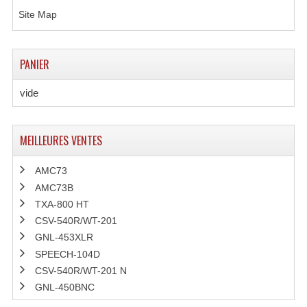
Site Map
Angles Structure SC150
Angles Structure SD250
PANIER
Angles Structure TRIO290
vide
Angles Structure Triodéco
Angles Trio Steel Acier
MEILLEURES VENTES
Cercle Monotube
AMC73
Cercle Struct Carrée 290
AMC73B
TXA-800 HT
Cercle Struct SCC Carre
CSV-540R/WT-201
GNL-453XLR
Cercle Struct Triangulaire290
SPEECH-104D
Crochets Et Accessoires
CSV-540R/WT-201 N
GNL-450BNC
Embases Pour Structure