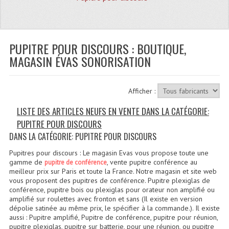
Quoi De Neuf?
Promotions
Plan Acces, Horaires.
PUPITRE POUR DISCOURS : BOUTIQUE,
MAGASIN ÉVAS SONORISATION
Location De Matériel
Le Matériel D´occasion
Afficher :
Recherche Avancée
LISTE DES ARTICLES NEUFS EN VENTE DANS LA CATÉGORIE:
PUPITRE POUR DISCOURS
Recevoir Nos Promotions
DANS LA CATÉGORIE: PUPITRE POUR DISCOURS
Faire Votre Devis
Pupitres pour discours : Le magasin Evas vous propose toute une
gamme de
, vente pupitre conférence au
pupitre de conférence
CATÉGORIES
meilleur prix sur Paris et toute la France. Notre magasin et site web
vous proposent des pupitres de conférence. Pupitre plexiglas de
conférence, pupitre bois ou plexiglas pour orateur non amplifié ou
Sonorisation
amplifié sur roulettes avec fronton et sans (Il existe en version
dépolie satinée au même prix, le spécifier à la commande.). Il existe
Accessoires Pieds Cellules Diamants
aussi : Pupitre amplifié, Pupitre de conférence, pupitre pour réunion,
pupitre plexiglas, pupitre sur batterie, pour une réunion, ou pupitre