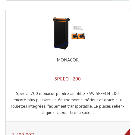
Lampes Leds
Lampes PAR
Lampes Théatre
Les Packs Light
MONACOR
Lumières Noire
Lyres
SPEECH 200
Panneaux, Piste Danse À Leds
Speech 200 monacor pupitre amplifié 75W SPEECH-200,
Petit Effets Lumineux
encore plus puissant, un équipement supérieur et grâce aux
roulettes intégrées, facilement transportable. Le placer, relier -
Projecteur De Gobo
cliquez-ici pour lire la suite...
Projecteur Extérieur Multifaisceaux
1,490.00E