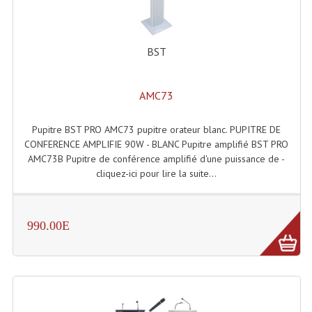
Système Sans Fil In-Ear Monitoring
Table Mixages Et Contrôleurs & Consoles
BST
Tables De Mixage DJ
AMC73
Controleurs DJ USB / MP3
Pupitre BST PRO AMC73 pupitre orateur blanc. PUPITRE DE
Consoles Sono Et Studio
CONFERENCE AMPLIFIE 90W - BLANC Pupitre amplifié BST PRO
AMC73B Pupitre de conférence amplifié d'une puissance de -
Consoles Numériques
cliquez-ici pour lire la suite...
Consoles Amplifiées
Lumière
990.00E
Boules À Facettes
Changeurs De Couleurs
Déco Light