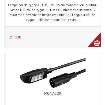
Enceintes Et Caissons Basses
Lampe col de cygne à LEDs, BNC, 45 cm Monacor GNL-450BNC
Lampe LED col de cygne 6 LEDs COB blanches puissantes 12
Packs Sono
V/60 mA 3 niveaux de luminosité Fiche BNC Longueur col de
cygne : - cliquez-ici pour lire la suite...
Enceintes Amplifiées Actives
Enceintes, Système Amplifiés
29.00E
Enceintes Passives Sono
Retours De Scène
Caisson De Basse Amplifié
Caissons De Basses
Enceinte Nomade Bluetooth
Enceintes (Ecoutes De Studio)
MONACOR
Enceintes Autonomes Portables Amplifiées