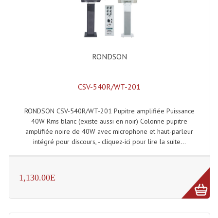
Effets LASERS
Laser Multi-Points
RONDSON
Lasers (Effets Volumetriques)
Lasers D'extérieur Multi-Points
CSV-540R/WT-201
Effets Lumineux À Leds
RONDSON CSV-540R/WT-201 Pupitre amplifiée Puissance
Effets Lumineux, Centre De Piste
40W Rms blanc (existe aussi en noir) Colonne pupitre
amplifiée noire de 40W avec microphone et haut-parleur
Effets Lumineux, Effets Disco
intégré pour discours, - cliquez-ici pour lire la suite...
Electronique Commande Light
Blocs De Puissance
1,130.00E
Chenillards Modulateurs
Consoles Éclairage DMX