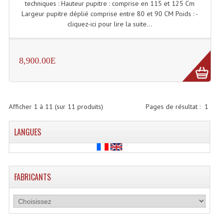
techniques : Hauteur pupitre : comprise en 115 et 125 Cm
Enceintes Murales (Ligne 100V 16 - 8 Ohm)
Largeur pupitre déplié comprise entre 80 et 90 CM Poids : -
cliquez-ici pour lire la suite...
Hp À Chambre De Compression
Lecteurs Mp3 Et CDs Sources
8,900.00E
Microphone PA & Micro Pupitre
Projecteurs De Son
Afficher
1
à
11
(sur
11
produits)
Pages de résultat :
1
Sono: Conférences Securité Visite Guidée
Système D'audio Guide
LANGUES
Système D'interprétation Simultanée
Système De Conférence
FABRICANTS
Système Visite Guidée
Sonorisation Securité EN-54