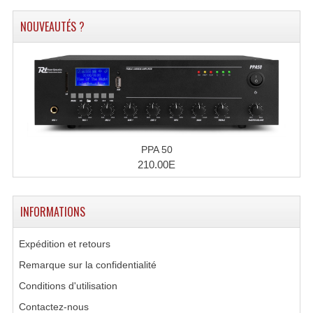
Système Boucle Magnétique
NOUVEAUTÉS ?
Structures, Pieds, Ponts...
Angle AG20 Structure Contest
Angle AG29 Structure Contest
Angle DECO22Q Structure Contest
PPA 50
Angle DECOTRI Structure Contest
210.00E
Angle DUO Structure Contest
INFORMATIONS
Angles Structure ASD SX290
Expédition et retours
Angles Structure ASD SZ 290
Remarque sur la confidentialité
Angles Structure Duo290
Conditions d'utilisation
Angles Structure QUATRO290
Contactez-nous