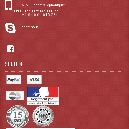
6j /7 Support téléphonique:
--- 10h00 - 13h00 et 14h00 19h30.
Machines À Brouillard
(+33) 06 60 616 222
Lanceur De Flammes Et Cartouche De Gaz
Parlez-nous:
-
Machine À Etincelles Froides
Machines & Canon À Confettis
Machines À Bulles
SOUTIEN
Machines À Effet Brouillard
Machines À Fumée Lourde
Machines À Mousse, Neige, Liquides
Liquide À Brouillard
Liquide À Bulles
Liquide À Neige