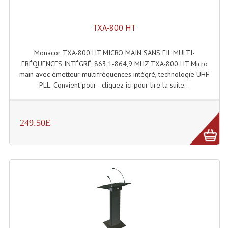
Lecteurs Cd À Plats
TXA-800 HT
Lecteurs Cd À Plats Lecteur MP3
Lecteurs Double Cd Mixage Intégrée
Monacor TXA-800 HT MICRO MAIN SANS FIL MULTI-
FRÉQUENCES INTÉGRÉ, 863,1-864,9 MHZ TXA-800 HT Micro
Lecteurs Double Cd MP3
main avec émetteur multifréquences intégré, technologie UHF
PLL. Convient pour - cliquez-ici pour lire la suite...
Lecteurs Lasers Simple Et Mp3 (rack 19")
Minidisc
249.50E
Digital Package Et Logiciel
Enregistreur Numérique
Platines Dvd Pour Dj
Platines Cassettes
Limiteur De Niveau Sonore