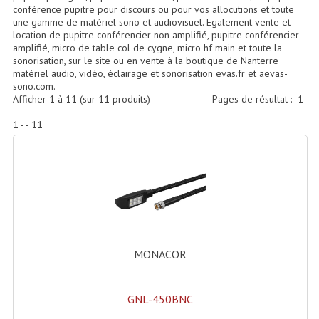
Accessoires Enceintes
conférence pupitre pour discours ou pour vos allocutions et toute
une gamme de matériel sono et audiovisuel. Egalement vente et
location de pupitre conférencier non amplifié, pupitre conférencier
Accessoires Micro, Pieds De Régie
amplifié, micro de table col de cygne, micro hf main et toute la
sonorisation, sur le site ou en vente à la boutique de Nanterre
Cellule (s)
matériel audio, vidéo, éclairage et sonorisation evas.fr et aevas-
sono.com.
Diamants
Afficher
1
à
11
(sur
11
produits)
Pages de résultat :
1
Pieds D'enceintes
1 - - 11
Selecteurs Audio Vidéo
Amplificateurs
Amplificateurs Multi-Canaux
Casques Stéréo
MONACOR
Compresseurs , Limiteurs , Noise Gate
GNL-450BNC
Egaliseur Egaliseurs