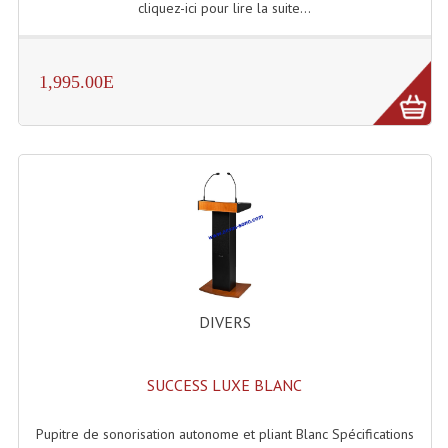
cliquez-ici pour lire la suite...
Connectiques, Prises Etc...
Adaptateurs Audio
1,995.00E
Divers Bricolage
Divers Bricolage
Haut-Parleurs Origine Sav
Membrannes De Haut Parleurs
Pieces Détachées Sav
Public-Adress
DIVERS
Accessoires Public-Adress L100V
Amplificateurs (L 100v)
SUCCESS LUXE BLANC
Enceintes Encastrables Ligne 100V 4-8 Ohm
Pupitre de sonorisation autonome et pliant Blanc Spécifications