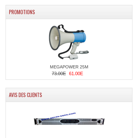
Grill Auto-Porté
PROMOTIONS
Monotubes Et Angles 50mm
Pendrillon Et Ossature
Pieds De Levage
Ponts - Portiques
MEGAPOWER 25M
Praticable Et Accessoires
73.00E
61.00E
Structure Echelle 290 Asd
AVIS DES CLIENTS
Structure Et Angles Quatro Deco
Structures
Structures Carrées
Structures, Angles Sd150