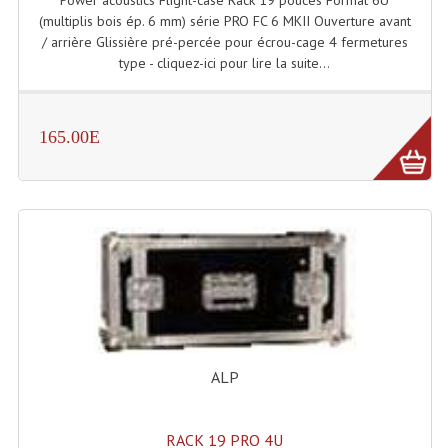
(multiplis bois ép. 6 mm) série PRO FC 6 MKII Ouverture avant
Dispatches
/ arrière Glissière pré-percée pour écrou-cage 4 fermetures
type - cliquez-ici pour lire la suite...
Filtres Et Divers
Flexibles Lumineux Leds
165.00E
Guirlandes Lumineuse
Gyrophares À Leds
Lampes Ampoules
Ampoules - Tubes Lumière Noire Black Gun
Lampes À Décharges
Lampes De Couleurs
ALP
Lampes Dichroique
RACK 19 PRO 4U
Lampes Halogenes Divers