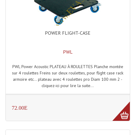
Accessoires Enceintes
Accessoires Micro, Pieds De Régie
Cellule (s)
POWER FLIGHT-CASE
Diamants
PWL
Pieds D'enceintes
Selecteurs Audio Vidéo
PWL Power Acoustic PLATEAU À ROULETTES Planche montée
sur 4 roulettes Freins sur deux roulettes, pour flight case rack
Amplificateurs
armoire etc... plateau avec 4 roulettes pro Diam 100 mm 2 -
cliquez-ici pour lire la suite...
Amplificateurs Multi-Canaux
Casques Stéréo
72.00E
Compresseurs , Limiteurs , Noise Gate
Egaliseur Egaliseurs