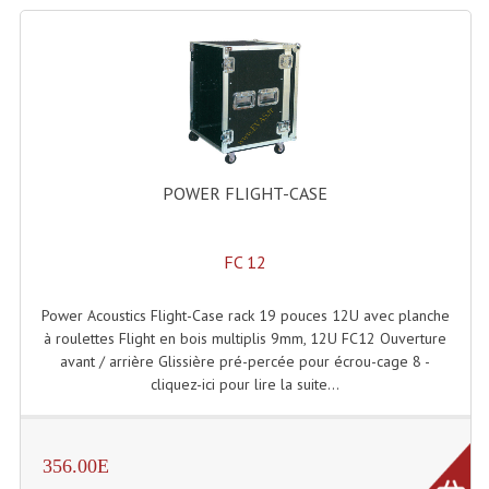
Angles Structure SC150
Angles Structure SD250
Angles Structure TRIO290
Angles Structure Triodéco
POWER FLIGHT-CASE
Angles Trio Steel Acier
Cercle Monotube
FC 12
Cercle Struct Carrée 290
Power Acoustics Flight-Case rack 19 pouces 12U avec planche
à roulettes Flight en bois multiplis 9mm, 12U FC12 Ouverture
Cercle Struct SCC Carre
avant / arrière Glissière pré-percée pour écrou-cage 8 -
cliquez-ici pour lire la suite...
Cercle Struct Triangulaire290
Crochets Et Accessoires
356.00E
Embases Pour Structure