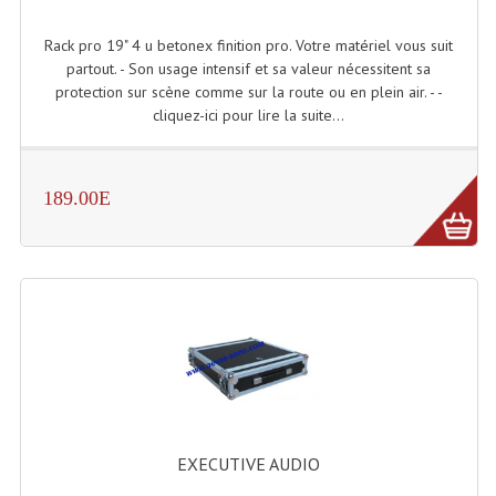
Rack pro 19" 4 u betonex finition pro. Votre matériel vous suit
Lampes Leds
partout. - Son usage intensif et sa valeur nécessitent sa
Lampes PAR
protection sur scène comme sur la route ou en plein air. - -
cliquez-ici pour lire la suite...
Lampes Théatre
Les Packs Light
189.00E
Lumières Noire
Lyres
Panneaux, Piste Danse À Leds
Petit Effets Lumineux
Projecteur De Gobo
Projecteur Extérieur Multifaisceaux
EXECUTIVE AUDIO