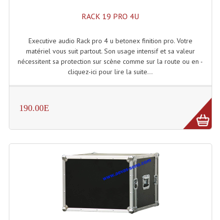
Projecteur Led Sur Batterie
RACK 19 PRO 4U
Projecteurs À Leds D'extérieurs
Executive audio Rack pro 4 u betonex finition pro. Votre
Projecteurs Barres De Leds
matériel vous suit partout. Son usage intensif et sa valeur
nécessitent sa protection sur scène comme sur la route ou en -
Projecteurs Déco À Leds
cliquez-ici pour lire la suite...
Projecteurs Leds
Projecteurs Plafonniers Et Encastrés
190.00E
Projecteurs Théâtre Led
Projecteurs Traditionnels
Projecteurs Cycliodes
Projecteurs Découpes
Projecteurs Par : 16 À 64 Et Autres