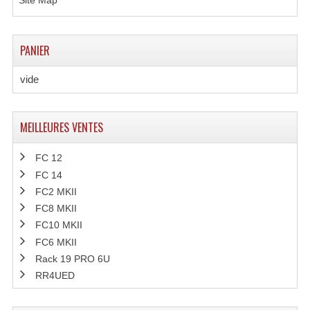
Site Map
LISTE DU MATERIEL D'OCCASION
PLAN ACCES, LES HORAIRES
PANIER
CRÉER UN COMPTE
vide
MEILLEURES VENTES
FC 12
FC 14
FC2 MKII
FC8 MKII
FC10 MKII
FC6 MKII
Rack 19 PRO 6U
RR4UED