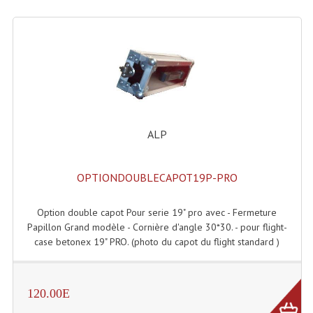
Enceintes Hifi
Enceintes Monitoring
Filtres Actifs, Correcteurs
Haut-Parleurs Moteurs Tweeters Filtres
Haut Parleurs Sono
ALP
Filtres Passifs
OPTIONDOUBLECAPOT19P-PRO
Haut-Parleurs Amplis Guitare
Option double capot Pour serie 19" pro avec - Fermeture
Moteurs Pavillons Pour Enceinte
Papillon Grand modèle - Cornière d'angle 30*30. - pour flight-
Tweeters Pour Enceintes
case betonex 19" PRO. (photo du capot du flight standard )
Lecteurs Audio & Sources
120.00E
Platines Disque Vinyles