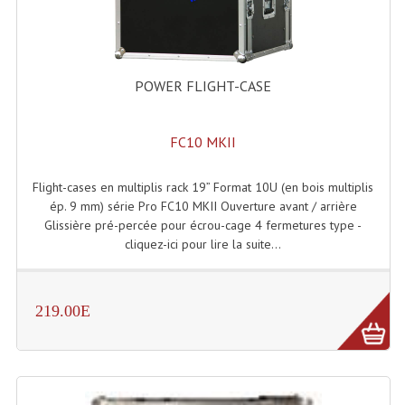
Enceintes Murales (Ligne 100V 16 - 8 Ohm)
Hp À Chambre De Compression
POWER FLIGHT-CASE
Lecteurs Mp3 Et CDs Sources
Microphone PA & Micro Pupitre
FC10 MKII
Projecteurs De Son
Flight-cases en multiplis rack 19” Format 10U (en bois multiplis
Sono: Conférences Securité Visite Guidée
ép. 9 mm) série Pro FC10 MKII Ouverture avant / arrière
Glissière pré-percée pour écrou-cage 4 fermetures type -
Système D'audio Guide
cliquez-ici pour lire la suite...
Système D'interprétation Simultanée
219.00E
Système De Conférence
Système Visite Guidée
Sonorisation Securité EN-54