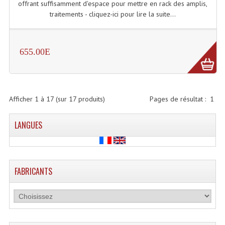
offrant suffisamment d'espace pour mettre en rack des amplis,
traitements - cliquez-ici pour lire la suite...
Machines À Brouillard
Lanceur De Flammes Et Cartouche De Gaz
655.00E
Machine À Etincelles Froides
Machines & Canon À Confettis
Afficher
1
à
17
(sur
17
produits)
Pages de résultat :
1
Machines À Bulles
Machines À Effet Brouillard
LANGUES
Machines À Fumée Lourde
Machines À Mousse, Neige, Liquides
FABRICANTS
Liquide À Brouillard
Liquide À Bulles
Liquide À Neige