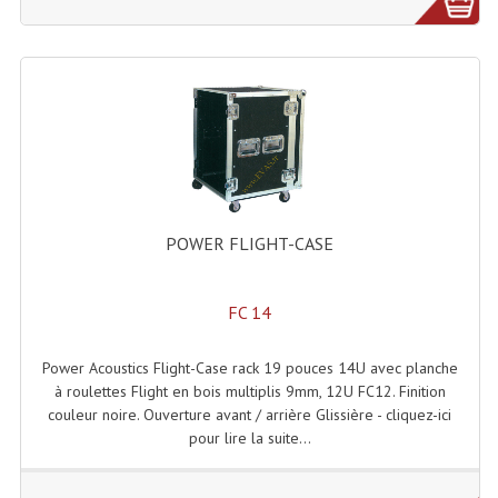
Grill Auto-Porté
Monotubes Et Angles 50mm
Pendrillon Et Ossature
Pieds De Levage
Ponts - Portiques
POWER FLIGHT-CASE
Praticable Et Accessoires
Structure Echelle 290 Asd
FC 14
Structure Et Angles Quatro Deco
Power Acoustics Flight-Case rack 19 pouces 14U avec planche
à roulettes Flight en bois multiplis 9mm, 12U FC12. Finition
Structures
couleur noire. Ouverture avant / arrière Glissière - cliquez-ici
pour lire la suite...
Structures Carrées
Structures, Angles Sd150