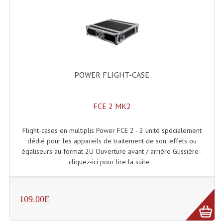
Enceintes Et Caissons Basses
Packs Sono
Enceintes Amplifiées Actives
Enceintes, Système Amplifiés
POWER FLIGHT-CASE
Enceintes Passives Sono
FCE 2 MK2
Retours De Scène
Caisson De Basse Amplifié
Flight-cases en multiplis Power FCE 2 - 2 unité spécialement
dédié pour les appareils de traitement de son, effets ou
Caissons De Basses
égaliseurs au format 2U Ouverture avant / arrière Glissière -
cliquez-ici pour lire la suite...
Enceinte Nomade Bluetooth
Enceintes (Ecoutes De Studio)
109.00E
Enceintes Autonomes Portables Amplifiées