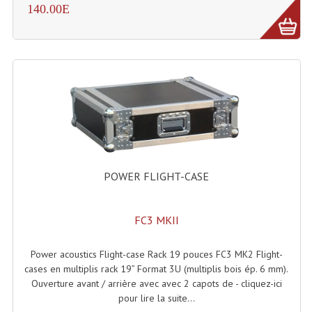
140.00E
Microphones Scène Et Studio
Microphones Filaires
Micro Sans Fil HF VHF 200MHZ
Micro Sans Fil HF UHF 800MHZ
Micros De Studio
Microphones De Surface
POWER FLIGHT-CASE
Multi-Effets, Reverbes Etc...
Peripheriques Traitements Et Accessoires
FC3 MKII
Portes Voix Mégaphones
Power acoustics Flight-case Rack 19 pouces FC3 MK2 Flight-
cases en multiplis rack 19” Format 3U (multiplis bois ép. 6 mm).
Pupitre Pour Discours
Ouverture avant / arrière avec avec 2 capots de - cliquez-ici
pour lire la suite...
Samplers, Échantillonneurs