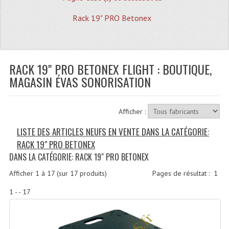
Quoi De Neuf?
Rack 19" PRO Betonex
Promotions
Plan Acces, Horaires.
RACK 19" PRO BETONEX FLIGHT : BOUTIQUE,
Location De Matériel
MAGASIN ÉVAS SONORISATION
Le Matériel D´occasion
Recherche Avancée
Afficher :
Recevoir Nos Promotions
LISTE DES ARTICLES NEUFS EN VENTE DANS LA CATÉGORIE:
RACK 19" PRO BETONEX
Faire Votre Devis
DANS LA CATÉGORIE: RACK 19" PRO BETONEX
CATÉGORIES
Afficher
1
à
17
(sur
17
produits)
Pages de résultat :
1
Sonorisation
1 - - 17
Accessoires Pieds Cellules Diamants