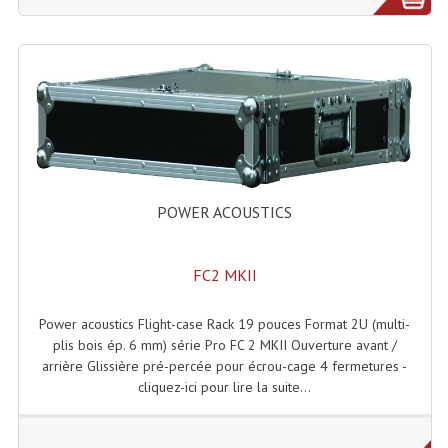
Lecteurs Cd À Plats
Lecteurs Cd À Plats Lecteur MP3
Lecteurs Double Cd Mixage Intégrée
Lecteurs Double Cd MP3
Lecteurs Lasers Simple Et Mp3 (rack 19")
POWER ACOUSTICS
Minidisc
Digital Package Et Logiciel
FC2 MKII
Enregistreur Numérique
Power acoustics Flight-case Rack 19 pouces Format 2U (multi-
plis bois ép. 6 mm) série Pro FC 2 MKII Ouverture avant /
Platines Dvd Pour Dj
arrière Glissière pré-percée pour écrou-cage 4 fermetures -
cliquez-ici pour lire la suite...
Platines Cassettes
Limiteur De Niveau Sonore