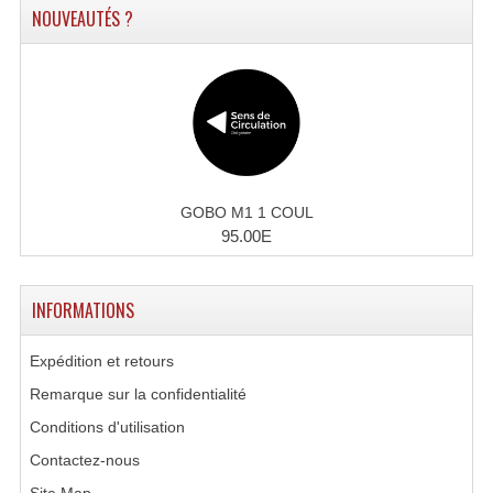
NOUVEAUTÉS ?
Liquides À Fumée
Liquides À Mousse
Nos Occasions Et Stock B
Les Occasions
GOBO M1 1 COUL
Notre Stock B
95.00E
Karaoké Materiel Lecteur Etc...
INFORMATIONS
Matériel Karaoké
Expédition et retours
Disque DVD
Remarque sur la confidentialité
Disque LD (30 Cm.)
Conditions d'utilisation
TARIF ET CATALOGUE DE LOCATION
Contactez-nous