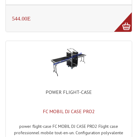
Rack 19" PRO Betonex
544.00E
Rack 19" Standard Betonex
Sac Trolley De Transport
Sacs & Housses De Transport
Valises Pour Clavier
Rack 19 Pouces Multiplis
Accessoires Flight-Case Coins Roulettes
POWER FLIGHT-CASE
Rack 19" STYLE VSR (capot En L)
FC MOBIL DJ CASE PRO2
Machines À Effets Fumées, Mousses, Liquid
Machines À Fumées
power flight-case FC MOBIL DJ CASE PRO2 Flight case
professionnel mobile tout-en-un. Configuration polyvalente
Effets Projection Et Jet De CO2