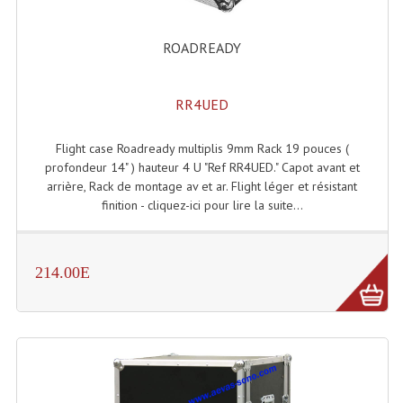
Connectiques, Prises Etc...
ROADREADY
Adaptateurs Audio
Divers Bricolage
RR4UED
Divers Bricolage
Flight case Roadready multiplis 9mm Rack 19 pouces (
Haut-Parleurs Origine Sav
profondeur 14" ) hauteur 4 U "Ref RR4UED." Capot avant et
arrière, Rack de montage av et ar. Flight léger et résistant
Membrannes De Haut Parleurs
finition - cliquez-ici pour lire la suite...
Pieces Détachées Sav
Public-Adress
214.00E
Accessoires Public-Adress L100V
Amplificateurs (L 100v)
Enceintes Encastrables Ligne 100V 4-8 Ohm