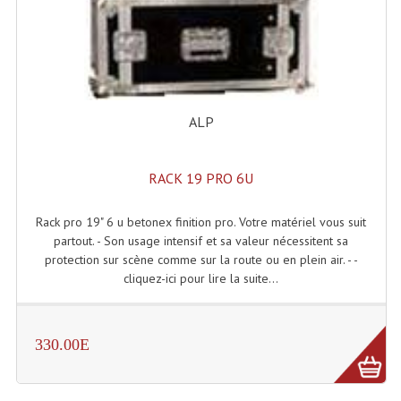
Système Boucle Magnétique
Structures, Pieds, Ponts...
Angle AG20 Structure Contest
ALP
Angle AG29 Structure Contest
Angle DECO22Q Structure Contest
RACK 19 PRO 6U
Angle DECOTRI Structure Contest
Rack pro 19" 6 u betonex finition pro. Votre matériel vous suit
Angle DUO Structure Contest
partout. - Son usage intensif et sa valeur nécessitent sa
protection sur scène comme sur la route ou en plein air. - -
Angles Structure ASD SX290
cliquez-ici pour lire la suite...
Angles Structure ASD SZ 290
330.00E
Angles Structure Duo290
Angles Structure QUATRO290