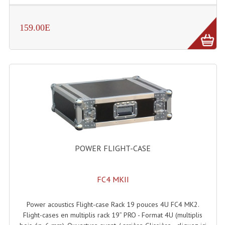
Système Sans Fil In-Ear Monitoring
159.00E
Table Mixages Et Contrôleurs & Consoles
Tables De Mixage DJ
Controleurs DJ USB / MP3
Consoles Sono Et Studio
Consoles Numériques
Consoles Amplifiées
POWER FLIGHT-CASE
Lumière
FC4 MKII
Boules À Facettes
Changeurs De Couleurs
Power acoustics Flight-case Rack 19 pouces 4U FC4 MK2.
Flight-cases en multiplis rack 19” PRO - Format 4U (multiplis
Déco Light