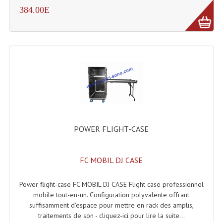
384.00E
Tour De Travail Et Échafaudage
Flight-Case (s) Et Accessoires
Flight Case Plasma Et Écran LCD
Flight Case Régie
Flight Cases Platine Disque. Lecteurs CD
Flight Malettes Consoles T. Mixages
POWER FLIGHT-CASE
Flight-Case CDs Et Disques Vinyls
Flight-Case Pour Contrôleur DJ
FC MOBIL DJ CASE
Flight-Case Pour La Lumière
Power flight-case FC MOBIL DJ CASE Flight case professionnel
mobile tout-en-un. Configuration polyvalente offrant
Malle Flight Multi-Usage
suffisamment d'espace pour mettre en rack des amplis,
traitements de son - cliquez-ici pour lire la suite...
Meubles DJ