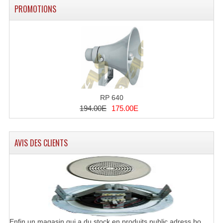
PROMOTIONS
RP 640
194.00E
175.00E
AVIS DES CLIENTS
Enfin un magasin qui a du stock en produits public adress bo ..