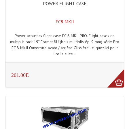
Projecteurs Poursuite
POWER FLIGHT-CASE
Projecteurs Théatre: Plan Convexe Fresnel
FC8 MKII
Rampe De Spots
Power acoustics flight-case FC 8 MKII PRO. Flight-cases en
Scanners
multiplis rack 19” Format 8U (bois multiplis ép. 9 mm) série Pro
FC 8 MKII Ouverture avant / arrière Glissière - cliquez-ici pour
Stroboscopes
lire la suite...
Câbles, Connectiques.
Câblage Electrique
201.00E
Câble Rallonge DMX512 MIDI
Câbles Module, Cables Audio
Câble Multi-Paires Audio
Câbles Enceintes