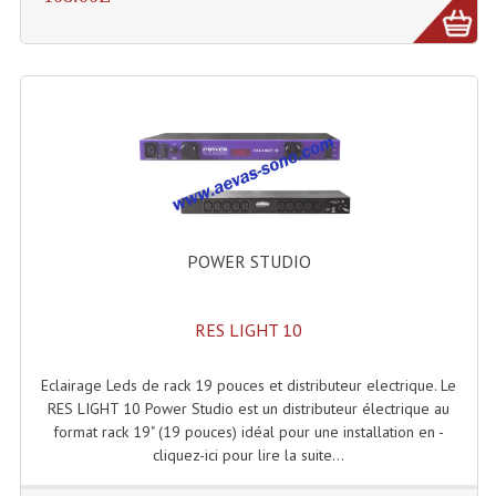
Enceintes Hifi
Enceintes Monitoring
Filtres Actifs, Correcteurs
Haut-Parleurs Moteurs Tweeters Filtres
Haut Parleurs Sono
Filtres Passifs
POWER STUDIO
Haut-Parleurs Amplis Guitare
RES LIGHT 10
Moteurs Pavillons Pour Enceinte
Tweeters Pour Enceintes
Eclairage Leds de rack 19 pouces et distributeur electrique. Le
RES LIGHT 10 Power Studio est un distributeur électrique au
Lecteurs Audio & Sources
format rack 19" (19 pouces) idéal pour une installation en -
cliquez-ici pour lire la suite...
Platines Disque Vinyles