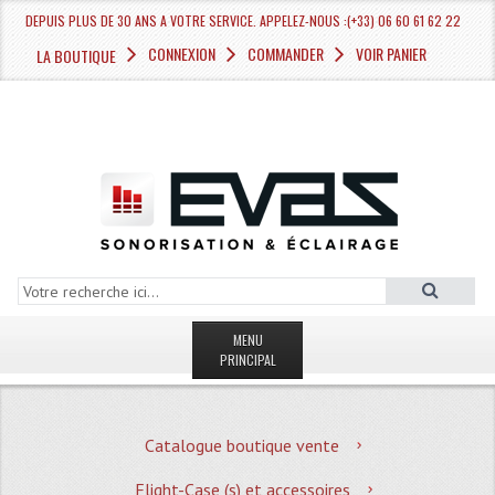
DEPUIS PLUS DE 30 ANS A VOTRE SERVICE. APPELEZ-NOUS :(+33) 06 60 61 62 22
CONNEXION
COMMANDER
VOIR PANIER
LA BOUTIQUE
MENU
PRINCIPAL
LA BOUTIQUE VENTE
Catalogue boutique vente
MAGASIN
Flight-Case (s) et accessoires