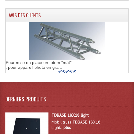
Effets LASERS
AVIS DES CLIENTS
Laser Multi-Points
Lasers (Effets Volumetriques)
Lasers D'extérieur Multi-Points
Effets Lumineux À Leds
Pour mise en place en totem "mât"-
; pour appareil photo en gra ..
Effets Lumineux, Centre De Piste
Effets Lumineux, Effets Disco
Electronique Commande Light
DERNIERS PRODUITS
Blocs De Puissance
TDBASE 18X18 light
Chenillards Modulateurs
Mobil truss TDBASE 18X18
Light...
plus
Consoles Éclairage DMX