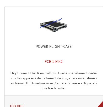
Enceintes Et Caissons Basses
Packs Sono
Enceintes Amplifiées Actives
Enceintes, Système Amplifiés
Enceintes Passives Sono
POWER FLIGHT-CASE
Retours De Scène
FCE 1 MK2
Caisson De Basse Amplifié
Caissons De Basses
Flight-cases POWER en multiplis 1 unité spécialement dédié
pour les appareils de traitement de son, effets ou égaliseurs
Enceinte Nomade Bluetooth
au format 1U Ouverture avant / arrière Glissière - cliquez-ici
pour lire la suite...
Enceintes (Ecoutes De Studio)
Enceintes Autonomes Portables Amplifiées
108.00E