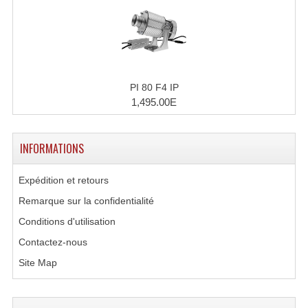
Microphones Scène Et Studio
Microphones Filaires
Micro Sans Fil HF VHF 200MHZ
PI 80 F4 IP
Micro Sans Fil HF UHF 800MHZ
1,495.00E
Micros De Studio
INFORMATIONS
Microphones De Surface
Expédition et retours
Multi-Effets, Reverbes Etc...
Remarque sur la confidentialité
Peripheriques Traitements Et Accessoires
Conditions d'utilisation
Contactez-nous
Portes Voix Mégaphones
Site Map
Pupitre Pour Discours
Samplers, Échantillonneurs