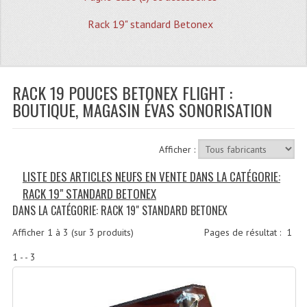
Quoi De Neuf?
Rack 19" standard Betonex
Promotions
Plan Acces, Horaires.
RACK 19 POUCES BETONEX FLIGHT :
Location De Matériel
BOUTIQUE, MAGASIN ÉVAS SONORISATION
Le Matériel D´occasion
Recherche Avancée
Afficher :
Recevoir Nos Promotions
LISTE DES ARTICLES NEUFS EN VENTE DANS LA CATÉGORIE:
RACK 19" STANDARD BETONEX
Faire Votre Devis
DANS LA CATÉGORIE: RACK 19" STANDARD BETONEX
CATÉGORIES
Afficher
1
à
3
(sur
3
produits)
Pages de résultat :
1
Sonorisation
1 - - 3
Accessoires Pieds Cellules Diamants