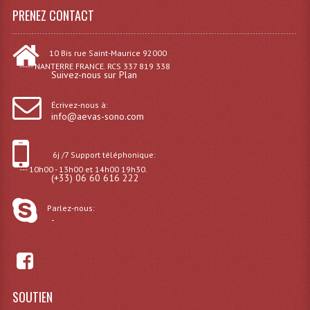
PRENEZ CONTACT
Lampes Leds
10 Bis rue Saint-Maurice 92000
Lampes PAR
----- NANTERRE FRANCE. RCS 337 819 338
Suivez-nous sur Plan
Lampes Théatre
Écrivez-nous à:
Les Packs Light
info@aevas-sono.com
Lumières Noire
6j /7 Support téléphonique:
--- 10h00 - 13h00 et 14h00 19h30.
Lyres
(+33) 06 60 616 222
Panneaux, Piste Danse À Leds
Parlez-nous:
-
Petit Effets Lumineux
Projecteur De Gobo
Projecteur Extérieur Multifaisceaux
SOUTIEN