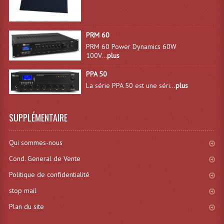
Dispatches
PRM 60
Filtres Et Divers
PRM 60 Power Dynamics 60W
100V...
plus
Flexibles Lumineux Leds
PPA 50
Guirlandes Lumineuse
La série PPA 50 est une séri...
plus
Gyrophares À Leds
SUPPLÉMENTAIRE
Lampes Ampoules
Ampoules - Tubes Lumière Noire Black Gun
Qui sommes-nous
Cond. General de Vente
Lampes À Décharges
Politique de confidentialité
Lampes De Couleurs
stop mail
Lampes Dichroique
Plan du site
Lampes Halogenes Divers