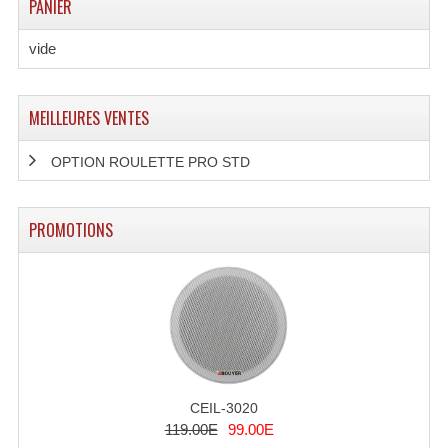
PANIER
Système Sans Fil In-Ear Monitoring
vide
Table Mixages Et Contrôleurs & Consoles
Tables De Mixage DJ
MEILLEURES VENTES
Controleurs DJ USB / MP3
OPTION ROULETTE PRO STD
Consoles Sono Et Studio
PROMOTIONS
Consoles Numériques
Consoles Amplifiées
Lumière
Boules À Facettes
Changeurs De Couleurs
CEIL-3020
119.00E
99.00E
Déco Light