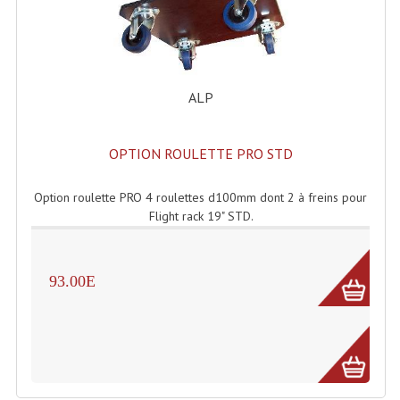
Accessoires Enceintes
Accessoires Micro, Pieds De Régie
Cellule (s)
ALP
Diamants
OPTION ROULETTE PRO STD
Pieds D'enceintes
Selecteurs Audio Vidéo
Option roulette PRO 4 roulettes d100mm dont 2 à freins pour
Flight rack 19" STD.
Amplificateurs
Amplificateurs Multi-Canaux
93.00E
Casques Stéréo
Compresseurs , Limiteurs , Noise Gate
Egaliseur Egaliseurs