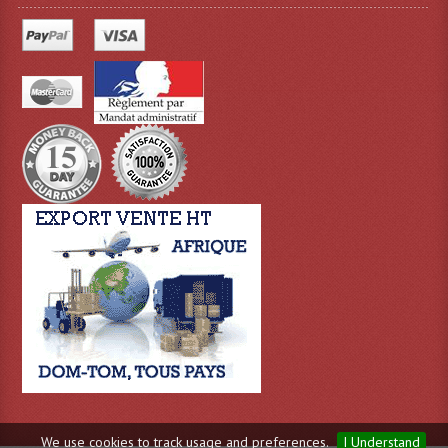
Projecteur Led Sur Batterie
Projecteurs À Leds D'extérieurs
Projecteurs Barres De Leds
Projecteurs Déco À Leds
Projecteurs Leds
Projecteurs Plafonniers Et Encastrés
Projecteurs Théâtre Led
Projecteurs Traditionnels
Projecteurs Cycliodes
Projecteurs Découpes
Projecteurs Par : 16 À 64 Et Autres
We use cookies to track usage and preferences.
I Understand