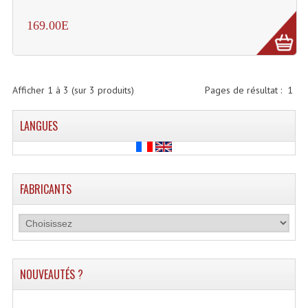
Lecteurs Cd À Plats
169.00E
Lecteurs Cd À Plats Lecteur MP3
Lecteurs Double Cd Mixage Intégrée
Afficher
1
à
3
(sur
3
produits)
Pages de résultat :
1
Lecteurs Double Cd MP3
LANGUES
Lecteurs Lasers Simple Et Mp3 (rack 19")
Minidisc
Digital Package Et Logiciel
FABRICANTS
Enregistreur Numérique
Platines Dvd Pour Dj
Platines Cassettes
NOUVEAUTÉS ?
Limiteur De Niveau Sonore