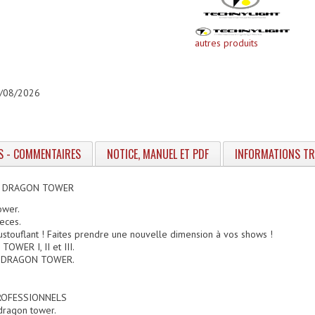
autres produits
06/08/2026
S - COMMENTAIRES
NOTICE, MANUEL ET PDF
INFORMATIONS T
E DRAGON TOWER
ower.
ieces.
oustouflant ! Faites prendre une nouvelle dimension à vos shows !
OWER I, II et III.
r DRAGON TOWER.
ROFESSIONNELS
dragon tower.