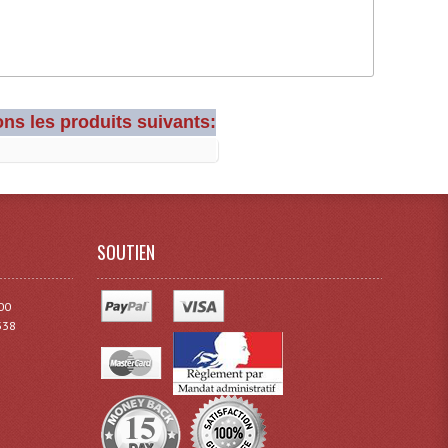
ns les produits suivants:
SOUTIEN
00
338