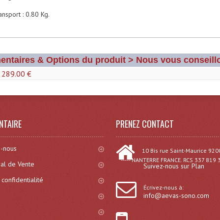
ansport : 0.80 Kg.
entaires & Options du produit > Nous vous conseillo
 289.00 €
NTAIRE
PRENEZ CONTACT
-nous
10 Bis rue Saint-Maurice 920
----- NANTERRE FRANCE. RCS 337 819 
al de Vente
Suivez-nous sur Plan
 confidentialité
Écrivez-nous à:
info@aevas-sono.com