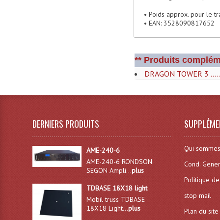
• Poids approx. pour le tr
• EAN: 3528090817652
** Produits complém
DRAGON TOWER 3 .....
DERNIERS PRODUITS
SUPPLÉME
Qui sommes
AME-240-6
AME-240-6 RONDSON
Cond. Gener
SEGON Ampli...
plus
Politique de
TDBASE 18X18 light
stop mail
Mobil truss TDBASE
18X18 Light...
plus
Plan du site