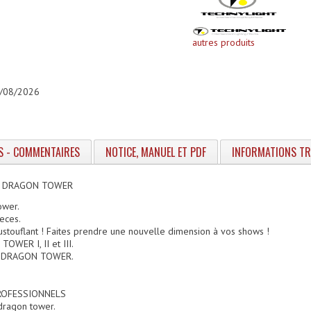
autres produits
05/08/2026
S - COMMENTAIRES
NOTICE, MANUEL ET PDF
INFORMATIONS T
E DRAGON TOWER
ower.
ieces.
oustouflant ! Faites prendre une nouvelle dimension à vos shows !
OWER I, II et III.
r DRAGON TOWER.
ROFESSIONNELS
dragon tower.