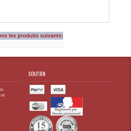
ns les produits suivants:
SOUTIEN
00
338