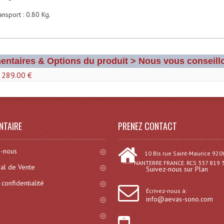
ansport : 0.80 Kg.
entaires & Options du produit > Nous vous conseillo
 289.00 €
NTAIRE
PRENEZ CONTACT
-nous
10 Bis rue Saint-Maurice 920
----- NANTERRE FRANCE. RCS 337 819 
al de Vente
Suivez-nous sur Plan
 confidentialité
Écrivez-nous à:
info@aevas-sono.com