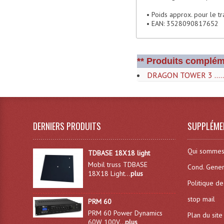
• Poids approx. pour le tr
• EAN: 3528090817652
** Produits complém
DRAGON TOWER 3 .....
DERNIERS PRODUITS
SUPPLÉME
Qui sommes
TDBASE 18X18 light
Mobil truss TDBASE
Cond. Gener
18X18 Light...
plus
Politique de
stop mail
PRM 60
PRM 60 Power Dynamics
Plan du site
60W 100V...
plus